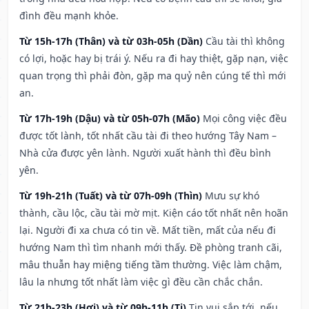
đình đều mạnh khỏe.
Từ 15h-17h (Thân) và từ 03h-05h (Dần)
Cầu tài thì không
có lợi, hoặc hay bị trái ý. Nếu ra đi hay thiệt, gặp nạn, việc
quan trọng thì phải đòn, gặp ma quỷ nên cúng tế thì mới
an.
Từ 17h-19h (Dậu) và từ 05h-07h (Mão)
Mọi công việc đều
được tốt lành, tốt nhất cầu tài đi theo hướng Tây Nam –
Nhà cửa được yên lành. Người xuất hành thì đều bình
yên.
Từ 19h-21h (Tuất) và từ 07h-09h (Thìn)
Mưu sự khó
thành, cầu lộc, cầu tài mờ mịt. Kiện cáo tốt nhất nên hoãn
lại. Người đi xa chưa có tin về. Mất tiền, mất của nếu đi
hướng Nam thì tìm nhanh mới thấy. Đề phòng tranh cãi,
mâu thuẫn hay miệng tiếng tầm thường. Việc làm chậm,
lâu la nhưng tốt nhất làm việc gì đều cần chắc chắn.
Từ 21h-23h (Hợi) và từ 09h-11h (Tị)
Tin vui sắp tới, nếu