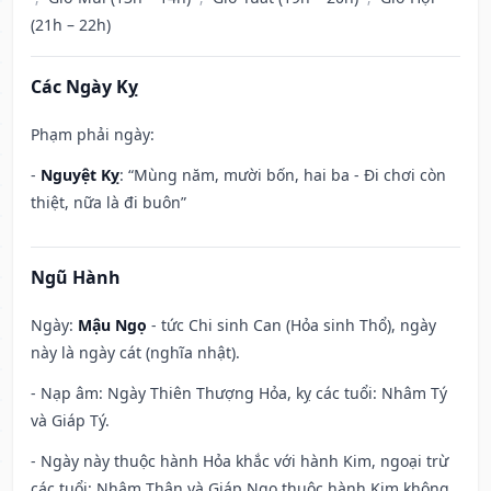
(21h – 22h)
Các Ngày Kỵ
Phạm phải ngày:
-
Nguyệt Kỵ
: “Mùng năm, mười bốn, hai ba - Đi chơi còn
thiệt, nữa là đi buôn”
Ngũ Hành
Ngày:
Mậu Ngọ
- tức Chi sinh Can (Hỏa sinh Thổ), ngày
này là ngày cát (nghĩa nhật).
- Nạp âm: Ngày Thiên Thượng Hỏa, kỵ các tuổi: Nhâm Tý
và Giáp Tý.
- Ngày này thuộc hành Hỏa khắc với hành Kim, ngoại trừ
các tuổi: Nhâm Thân và Giáp Ngọ thuộc hành Kim không