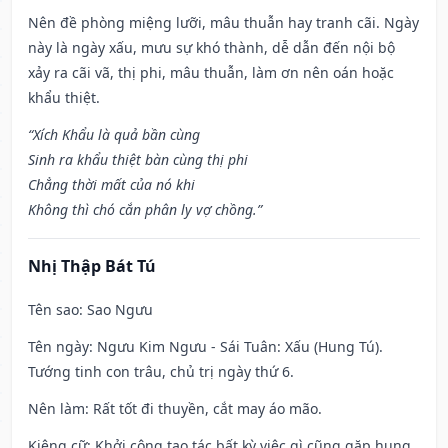
Nên đề phòng miệng lưỡi, mâu thuẫn hay tranh cãi. Ngày
này là ngày xấu, mưu sự khó thành, dễ dẫn đến nội bộ
xảy ra cãi vã, thị phi, mâu thuẫn, làm ơn nên oán hoặc
khẩu thiệt.
“Xích Khẩu là quả bần cùng
Sinh ra khẩu thiệt bàn cùng thị phi
Chẳng thời mất của nó khi
Không thì chó cắn phân ly vợ chồng.”
Nhị Thập Bát Tú
Tên sao
: Sao Ngưu
Tên ngày
: Ngưu Kim Ngưu - Sái Tuân: Xấu (Hung Tú).
Tướng tinh con trâu, chủ trị ngày thứ 6.
Nên làm
: Rất tốt đi thuyền, cắt may áo mão.
Kiêng cữ
: Khởi công tạo tác bất kỳ việc gì cũng gặp hung