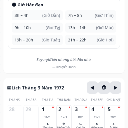
🌑 Giờ Hắc đạo
3h – 4h
(Giờ Dần)
7h – 8h
(Giờ Thìn)
9h – 10h
(Giờ Tỵ)
13h – 14h
(Giờ Mùi)
19h – 20h
(Giờ Tuất)
21h – 22h
(Giờ Hợi)
Suy nghĩ lớn nhưng bắt đầu nhỏ.
— Khuyết Danh
Lịch Tháng 3 Năm 1972
THỨ HAI
THỨ BA
THỨ TƯ
THỨ NĂM
THỨ SÁU
THỨ BẢY
CHỦ NHẬT
28
29
1
2
3
4
5
16/1
17/1
18/1
19/1
20/1
🐈
🐉
🐍
🐎
🐐
Tân Mão
Nhâm Thìn
Quý Tỵ
Giáp Ngọ
Ất Mùi