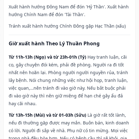
Xuất hành hướng Đông Nam để đón 'Hỷ Thần'. Xuất hành
hướng Chính Nam để đón 'Tài Thần'.
Tránh xuất hành hướng Chính Đông gặp Hạc Thần (xấu)
Giờ xuất hành Theo Lý Thuần Phong
Từ 11h-13h (Ngọ) và từ 23h-01h (Tý)
Hay tranh luận, cãi
cọ, gây chuyện đói kém, phải đề phòng. Người ra đi tốt
nhất nên hoãn lại. Phòng người người nguyền rủa, tránh
lây bệnh. Nói chung những việc như hội họp, tranh luận,
việc quan,…nên tránh đi vào giờ này. Nếu bắt buộc phải
đi vào giờ này thì nên giữ miệng để hạn ché gây ẩu đả
hay cãi nhau.
Từ 13h-15h (Mùi) và từ 01-03h (Sửu)
Là giờ rất tốt lành,
nếu đi thường gặp được may mắn. Buôn bán, kinh doanh
có lời. Người đi sắp về nhà. Phụ nữ có tin mừng. Mọi việc
trong nhà đều hòa hợp. Nếu có bệnh cầu thì sẽ khỏi, gia