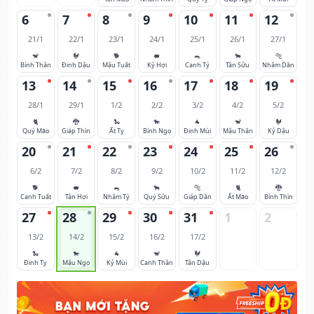
6
7
8
9
10
11
12
21/1
22/1
23/1
24/1
25/1
26/1
27/1
🐒
🐓
🐕
🐖
🐀
🐂
🐅
Bính Thân
Đinh Dậu
Mậu Tuất
Kỷ Hợi
Canh Tý
Tân Sửu
Nhâm Dần
13
14
15
16
17
18
19
28/1
29/1
1/2
2/2
3/2
4/2
5/2
🐈
🐉
🐍
🐎
🐐
🐒
🐓
Quý Mão
Giáp Thìn
Ất Tỵ
Bính Ngọ
Đinh Mùi
Mậu Thân
Kỷ Dậu
20
21
22
23
24
25
26
6/2
7/2
8/2
9/2
10/2
11/2
12/2
🐕
🐖
🐀
🐂
🐅
🐈
🐉
Canh Tuất
Tân Hợi
Nhâm Tý
Quý Sửu
Giáp Dần
Ất Mão
Bính Thìn
27
28
29
30
31
1
2
13/2
14/2
15/2
16/2
17/2
🐍
🐎
🐐
🐒
🐓
Đinh Tỵ
Mậu Ngọ
Kỷ Mùi
Canh Thân
Tân Dậu