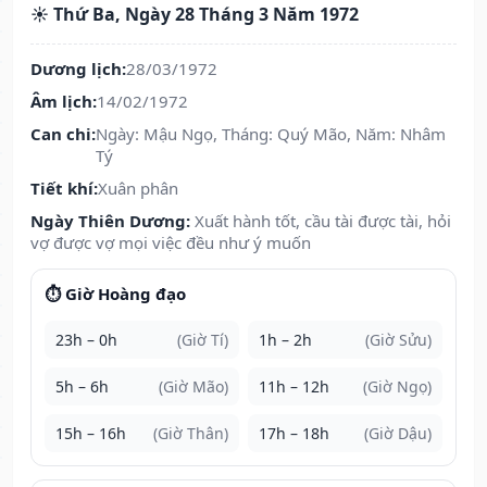
☀️ Thứ Ba, Ngày 28 Tháng 3 Năm 1972
Dương lịch:
28/03/1972
Âm lịch:
14/02/1972
Can chi:
Ngày: Mậu Ngọ, Tháng: Quý Mão, Năm: Nhâm
Tý
Tiết khí:
Xuân phân
Ngày Thiên Dương:
Xuất hành tốt, cầu tài được tài, hỏi
vợ được vợ mọi việc đều như ý muốn
⏱️ Giờ Hoàng đạo
23h – 0h
(Giờ Tí)
1h – 2h
(Giờ Sửu)
5h – 6h
(Giờ Mão)
11h – 12h
(Giờ Ngọ)
15h – 16h
(Giờ Thân)
17h – 18h
(Giờ Dậu)