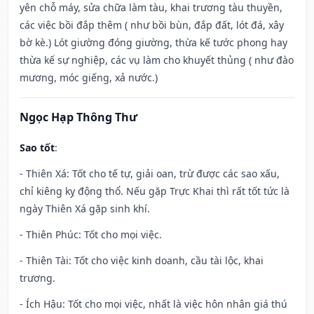
yên chỗ máy, sửa chữa làm tàu, khai trương tàu thuyền,
các việc bồi đắp thêm ( như bồi bùn, đắp đất, lót đá, xây
bờ kè.) Lót giường đóng giường, thừa kế tước phong hay
thừa kế sự nghiệp, các vụ làm cho khuyết thủng ( như đào
mương, móc giếng, xả nước.)
Ngọc Hạp Thông Thư
Sao tốt
:
- Thiên Xá: Tốt cho tế tự, giải oan, trừ được các sao xấu,
chỉ kiêng kỵ động thổ. Nếu gặp Trực Khai thì rất tốt tức là
ngày Thiên Xá gặp sinh khí.
- Thiên Phúc: Tốt cho mọi việc.
- Thiên Tài: Tốt cho việc kinh doanh, cầu tài lộc, khai
trương.
- Ích Hậu: Tốt cho mọi việc, nhất là việc hôn nhân giá thú