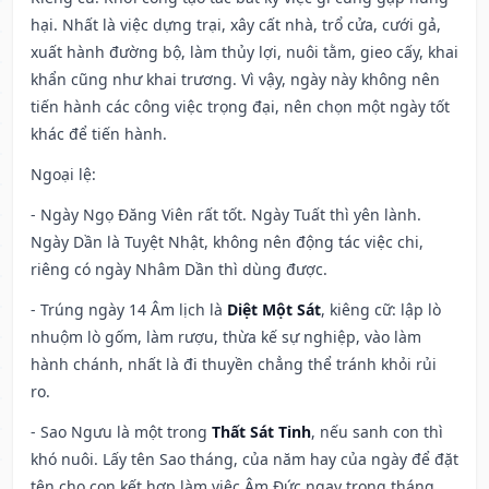
hại. Nhất là việc dựng trại, xây cất nhà, trổ cửa, cưới gả,
xuất hành đường bộ, làm thủy lợi, nuôi tằm, gieo cấy, khai
khẩn cũng như khai trương. Vì vậy, ngày này không nên
tiến hành các công việc trọng đại, nên chọn một ngày tốt
khác để tiến hành.
Ngoại lệ
:
- Ngày Ngọ Đăng Viên rất tốt. Ngày Tuất thì yên lành.
Ngày Dần là Tuyệt Nhật, không nên động tác việc chi,
riêng có ngày Nhâm Dần thì dùng được.
- Trúng ngày 14 Âm lịch là
Diệt Một Sát
, kiêng cữ: lập lò
nhuộm lò gốm, làm rượu, thừa kế sự nghiệp, vào làm
hành chánh, nhất là đi thuyền chẳng thể tránh khỏi rủi
ro.
- Sao Ngưu là một trong
Thất Sát Tinh
, nếu sanh con thì
khó nuôi. Lấy tên Sao tháng, của năm hay của ngày để đặt
tên cho con kết hợp làm việc Âm Đức ngay trong tháng