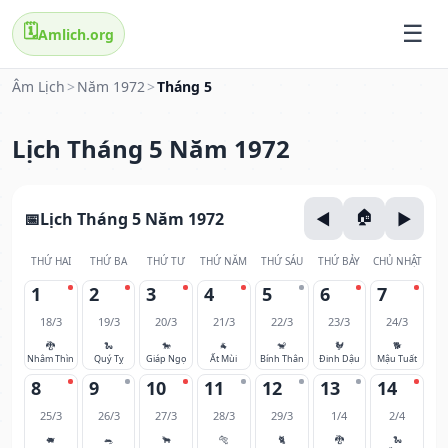
🗓️
Amlich.org
Âm Lịch
>
Năm 1972
>
Tháng 5
Lịch Tháng 5 Năm 1972
Lịch Tháng 5 Năm 1972
THỨ HAI
THỨ BA
THỨ TƯ
THỨ NĂM
THỨ SÁU
THỨ BẢY
CHỦ NHẬT
1
2
3
4
5
6
7
18/3
19/3
20/3
21/3
22/3
23/3
24/3
🐉
🐍
🐎
🐐
🐒
🐓
🐕
Nhâm Thìn
Quý Tỵ
Giáp Ngọ
Ất Mùi
Bính Thân
Đinh Dậu
Mậu Tuất
8
9
10
11
12
13
14
25/3
26/3
27/3
28/3
29/3
1/4
2/4
🐖
🐀
🐂
🐅
🐈
🐉
🐍