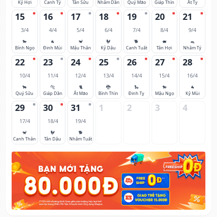
Kỷ Hợi
Canh Tý
Tân Sửu
Nhâm Dần
Quý Mão
Giáp Thìn
Ất Tỵ
15
16
17
18
19
20
21
3/4
4/4
5/4
6/4
7/4
8/4
9/4
🐎
🐐
🐒
🐓
🐕
🐖
🐀
Bính Ngọ
Đinh Mùi
Mậu Thân
Kỷ Dậu
Canh Tuất
Tân Hợi
Nhâm Tý
22
23
24
25
26
27
28
10/4
11/4
12/4
13/4
14/4
15/4
16/4
🐂
🐅
🐈
🐉
🐍
🐎
🐐
Quý Sửu
Giáp Dần
Ất Mão
Bính Thìn
Đinh Tỵ
Mậu Ngọ
Kỷ Mùi
29
30
31
1
2
3
4
17/4
18/4
19/4
🐒
🐓
🐕
Canh Thân
Tân Dậu
Nhâm Tuất