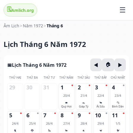
🗓️
Amlich.org
Âm Lịch
>
Năm 1972
>
Tháng 6
Lịch Tháng 6 Năm 1972
Lịch Tháng 6 Năm 1972
THỨ HAI
THỨ BA
THỨ TƯ
THỨ NĂM
THỨ SÁU
THỨ BẢY
CHỦ NHẬT
29
30
31
1
2
3
4
20/4
21/4
22/4
23/4
🐖
🐀
🐂
🐅
Quý Hợi
Giáp Tý
Ất Sửu
Bính Dần
5
6
7
8
9
10
11
24/4
25/4
26/4
27/4
28/4
29/4
1/5
🐈
🐉
🐍
🐎
🐐
🐒
🐓