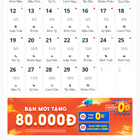
Đinh Mão
Mậu Thìn
Kỷ Tỵ
Canh Ngọ
Tân Mùi
Nhâm Thân
Quý Dậu
12
13
14
15
16
17
18
2/5
3/5
4/5
5/5
6/5
7/5
8/5
🐕
🐖
🐀
🐂
🐅
🐈
🐉
Giáp Tuất
Ất Hợi
Bính Tý
Đinh Sửu
Mậu Dần
Kỷ Mão
Canh Thìn
19
20
21
22
23
24
25
9/5
10/5
11/5
12/5
13/5
14/5
15/5
🐍
🐎
🐐
🐒
🐓
🐕
🐖
Tân Tỵ
Nhâm Ngọ
Quý Mùi
Giáp Thân
Ất Dậu
Bính Tuất
Đinh Hợi
26
27
28
29
30
1
2
16/5
17/5
18/5
19/5
20/5
🐀
🐂
🐅
🐈
🐉
Mậu Tý
Kỷ Sửu
Canh Dần
Tân Mão
Nhâm Thìn