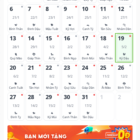
6
7
8
9
10
11
12
21/1
22/1
23/1
24/1
25/1
26/1
27/1
🐒
🐓
🐕
🐖
🐀
🐂
🐅
Bính Thân
Đinh Dậu
Mậu Tuất
Kỷ Hợi
Canh Tý
Tân Sửu
Nhâm Dần
13
14
15
16
17
18
19
28/1
29/1
1/2
2/2
3/2
4/2
5/2
🐈
🐉
🐍
🐎
🐐
🐒
🐓
Quý Mão
Giáp Thìn
Ất Tỵ
Bính Ngọ
Đinh Mùi
Mậu Thân
Kỷ Dậu
20
21
22
23
24
25
26
6/2
7/2
8/2
9/2
10/2
11/2
12/2
🐕
🐖
🐀
🐂
🐅
🐈
🐉
Canh Tuất
Tân Hợi
Nhâm Tý
Quý Sửu
Giáp Dần
Ất Mão
Bính Thìn
27
28
29
30
31
1
2
13/2
14/2
15/2
16/2
17/2
🐍
🐎
🐐
🐒
🐓
Đinh Tỵ
Mậu Ngọ
Kỷ Mùi
Canh Thân
Tân Dậu