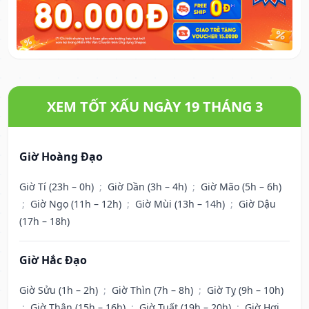
XEM TỐT XẤU NGÀY 19 THÁNG 3
Giờ Hoàng Đạo
Giờ Tí (23h – 0h)
;
Giờ Dần (3h – 4h)
;
Giờ Mão (5h – 6h)
;
Giờ Ngọ (11h – 12h)
;
Giờ Mùi (13h – 14h)
;
Giờ Dậu
(17h – 18h)
Giờ Hắc Đạo
Giờ Sửu (1h – 2h)
;
Giờ Thìn (7h – 8h)
;
Giờ Tỵ (9h – 10h)
;
Giờ Thân (15h – 16h)
;
Giờ Tuất (19h – 20h)
;
Giờ Hợi