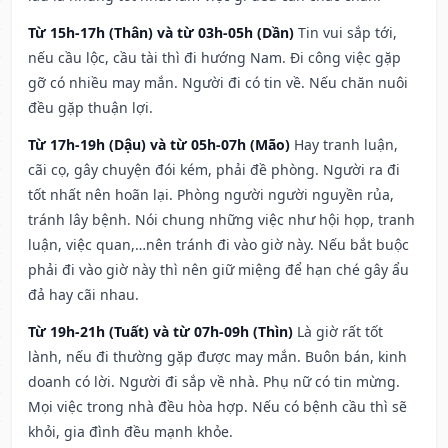
Từ 15h-17h (Thân) và từ 03h-05h (Dần)
Tin vui sắp tới,
nếu cầu lộc, cầu tài thì đi hướng Nam. Đi công việc gặp
gỡ có nhiều may mắn. Người đi có tin về. Nếu chăn nuôi
đều gặp thuận lợi.
Từ 17h-19h (Dậu) và từ 05h-07h (Mão)
Hay tranh luận,
cãi cọ, gây chuyện đói kém, phải đề phòng. Người ra đi
tốt nhất nên hoãn lại. Phòng người người nguyền rủa,
tránh lây bệnh. Nói chung những việc như hội họp, tranh
luận, việc quan,…nên tránh đi vào giờ này. Nếu bắt buộc
phải đi vào giờ này thì nên giữ miệng để hạn ché gây ẩu
đả hay cãi nhau.
Từ 19h-21h (Tuất) và từ 07h-09h (Thìn)
Là giờ rất tốt
lành, nếu đi thường gặp được may mắn. Buôn bán, kinh
doanh có lời. Người đi sắp về nhà. Phụ nữ có tin mừng.
Mọi việc trong nhà đều hòa hợp. Nếu có bệnh cầu thì sẽ
khỏi, gia đình đều mạnh khỏe.