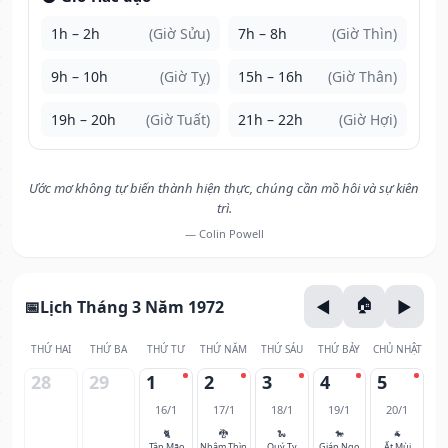
1h – 2h
(Giờ Sửu)
7h – 8h
(Giờ Thìn)
9h – 10h
(Giờ Tỵ)
15h – 16h
(Giờ Thân)
19h – 20h
(Giờ Tuất)
21h – 22h
(Giờ Hợi)
Ước mơ không tự biến thành hiện thực, chúng cần mồ hôi và sự kiên
trì.
— Colin Powell
Lịch Tháng 3 Năm 1972
THỨ HAI
THỨ BA
THỨ TƯ
THỨ NĂM
THỨ SÁU
THỨ BẢY
CHỦ NHẬT
28
29
1
2
3
4
5
16/1
17/1
18/1
19/1
20/1
🐈
🐉
🐍
🐎
🐐
Tân Mão
Nhâm Thìn
Quý Tỵ
Giáp Ngọ
Ất Mùi