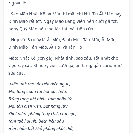
Ngoại lệ
:
- Sao Mão Nhật Kê tại Mùi thì mất chí khí. Tại Ất Mão hay
Đinh Mão rất tốt. Ngày Mão Đăng Viên nên cưới gả tốt,
ngày Quý Mão nếu tạo tác thì mất tiền của.
- Hợp với 8 ngày là Ất Mùi, Đinh Mùi, Tân Mùi, Ất Mão,
Đinh Mão, Tân Mão, Ất Hợi và Tân Hợi.
Mão: Nhật Kê (con gà): Nhật tinh, sao xấu. Tốt nhất cho
việc xây cất. Khắc kỵ việc cưới gả, an táng, gắn cũng như
sửa cửa.
“Mão tinh tạo tác tiến điền ngưu,
Mai táng quan tai bất đắc hưu,
Trùng tang nhị nhật, tam nhân tử,
Mại tận điền viên, bất năng lưu.
Khai môn, phóng thủy chiêu tai họa,
Tam tuế hài nhi bạch liễu đầu,
Hôn nhân bất khả phùng nhật thử,