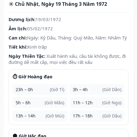
☀️ Chủ Nhật, Ngày 19 Tháng 3 Năm 1972
Dương lịch:
19/03/1972
Âm lịch:
05/02/1972
Can chi:
Ngày: Kỷ Dậu, Tháng: Quý Mão, Năm: Nhâm Tý
Tiết khí:
Kinh trập
Ngày Thiên Tặc:
Xuất hành xấu, cầu tài không được, đi
đường dễ mất cắp, mọi việc đều rất xấu
⏱️ Giờ Hoàng đạo
23h – 0h
(Giờ Tí)
3h – 4h
(Giờ Dần)
5h – 6h
(Giờ Mão)
11h – 12h
(Giờ Ngọ)
13h – 14h
(Giờ Mùi)
17h – 18h
(Giờ Dậu)
🌑 Giờ Hắc đạo