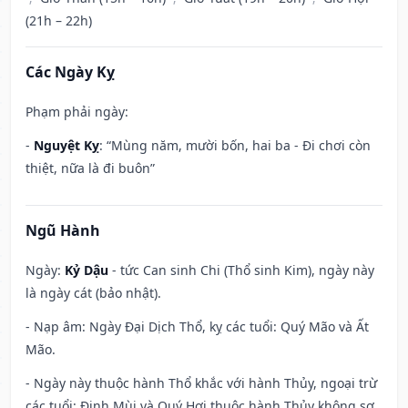
(21h – 22h)
Các Ngày Kỵ
Phạm phải ngày:
-
Nguyệt Kỵ
: “Mùng năm, mười bốn, hai ba - Đi chơi còn
thiệt, nữa là đi buôn”
Ngũ Hành
Ngày:
Kỷ Dậu
- tức Can sinh Chi (Thổ sinh Kim), ngày này
là ngày cát (bảo nhật).
- Nạp âm: Ngày Đại Dịch Thổ, kỵ các tuổi: Quý Mão và Ất
Mão.
- Ngày này thuộc hành Thổ khắc với hành Thủy, ngoại trừ
các tuổi: Đinh Mùi và Quý Hợi thuộc hành Thủy không sợ