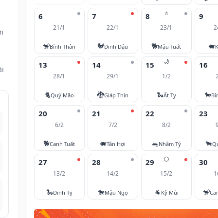
⭐
6
7
8
9
21/1
22/1
23/1
2
m
🐒
🐓
🐕
🐖
Bính Thân
Đinh Dậu
Mậu Tuất
K
🌙
13
14
15
16
ài
28/1
29/1
1/2
🐈
🐉
🐍
🐎
Quý Mão
Giáp Thìn
Ất Tỵ
Bí
20
21
22
23
6/2
7/2
8/2
🐕
🐖
🐀
🐂
Canh Tuất
Tân Hợi
Nhâm Tý
Q
🌕
27
28
29
30
13/2
14/2
15/2
1
🐍
🐎
🐐
🐒
Đinh Tỵ
Mậu Ngọ
Kỷ Mùi
Ca