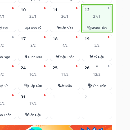
10
11
12
4/1
25/1
26/1
27/1
🐀
🐂
🐅
ỷ Hợi
Canh Tý
Tân Sửu
Nhâm Dần
17
18
19
2/2
3/2
4/2
5/2
🐐
🐒
🐓
nh Ngọ
Đinh Mùi
Mậu Thân
Kỷ Dậu
⭐
24
25
26
9/2
10/2
11/2
12/2
🐅
🐈
🐉
uý Sửu
Giáp Dần
Ất Mão
Bính Thìn
31
1
2
6/2
17/2
🐓
nh Thân
Tân Dậu