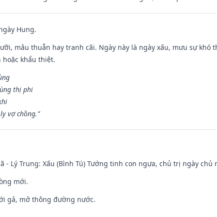
 ngày Hung.
ỡi, mâu thuẫn hay tranh cãi. Ngày này là ngày xấu, mưu sự khó thà
 hoặc khẩu thiệt.
cùng
ùng thị phi
khi
ly vợ chồng.”
ã - Lý Trung: Xấu (Bình Tú) Tướng tinh con ngựa, chủ trị ngày chủ 
òng mới.
ưới gả, mở thông đường nước.