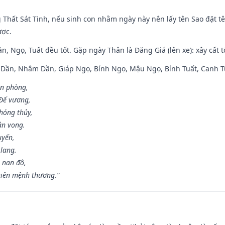
g Thất Sát Tinh, nếu sinh con nhằm ngày này nên lấy tên Sao đặt tê
ược.
n, Ngọ, Tuất đều tốt. Gặp ngày Thân là Đăng Giá (lên xe): xây cất 
p Dần, Nhâm Dần, Giáp Ngọ, Bính Ngọ, Mậu Ngọ, Bính Tuất, Canh T
ân phòng,
 Đế vương,
hóng thủy,
ân vong.
uyến,
 lang.
 nan độ,
hiên mệnh thương.”