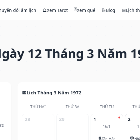
🃏
huyển đổi âm lịch
🔮
Xem Tarot
Xem quẻ
📝
Blog
📅
Lịch t
gày 12 Tháng 3 Năm 1
Lịch Tháng 3 Năm 1972
THỨ HAI
THỨ BA
THỨ TƯ
THỨ
28
29
1
2
72
16/1
1
🐈
🐉
Tân Mão
Nh