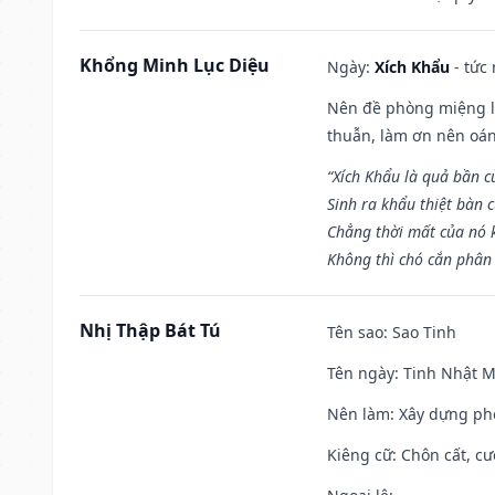
Khổng Minh Lục Diệu
Ngày:
Xích Khẩu
- tức
Nên đề phòng miệng lư
thuẫn, làm ơn nên oán
“Xích Khẩu là quả bần 
Sinh ra khẩu thiệt bàn c
Chẳng thời mất của nó 
Không thì chó cắn phân 
Nhị Thập Bát Tú
Tên sao
: Sao Tinh
Tên ngày
: Tinh Nhật M
Nên làm
: Xây dựng ph
Kiêng cữ
: Chôn cất, c