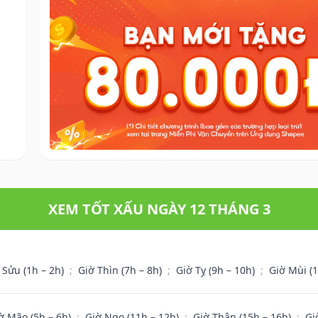
XEM TỐT XẤU NGÀY 12 THÁNG 3
 Sửu (1h – 2h)
;
Giờ Thìn (7h – 8h)
;
Giờ Tỵ (9h – 10h)
;
Giờ Mùi (
ờ Mão (5h – 6h)
;
Giờ Ngọ (11h – 12h)
;
Giờ Thân (15h – 16h)
;
Gi