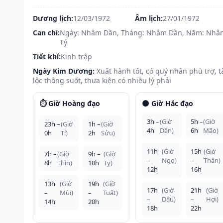
Dương lịch:
12/03/1972
Âm lịch:
27/01/1972
Can chi:
Ngày: Nhâm Dần, Tháng: Nhâm Dần, Năm: Nhâ
Tý
Tiết khí:
Kinh trập
Ngày Kim Dương:
Xuất hành tốt, có quý nhân phù trợ, t
lộc thông suốt, thưa kiện có nhiều lý phải
⏱️ Giờ Hoàng đạo
🌑 Giờ Hắc đạo
3h –
(Giờ
5h –
(Giờ
23h –
(Giờ
1h –
(Giờ
4h
Dần)
6h
Mão)
0h
Tí)
2h
Sửu)
11h
(Giờ
15h
(Giờ
7h –
(Giờ
9h –
(Giờ
–
Ngọ)
–
Thân)
8h
Thìn)
10h
Tỵ)
12h
16h
13h
(Giờ
19h
(Giờ
17h
(Giờ
21h
(Giờ
–
Mùi)
–
Tuất)
–
Dậu)
–
Hợi)
14h
20h
18h
22h