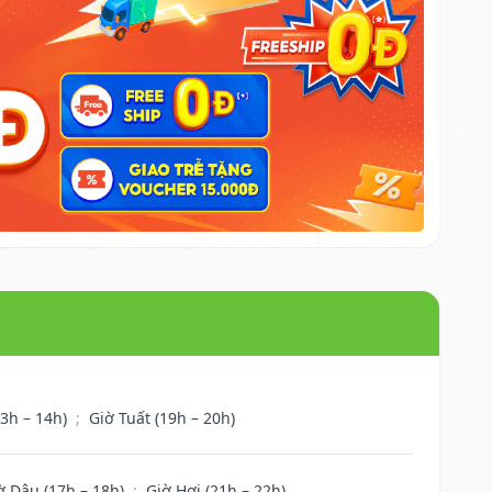
13h – 14h)
;
Giờ Tuất (19h – 20h)
ờ Dậu (17h – 18h)
;
Giờ Hợi (21h – 22h)