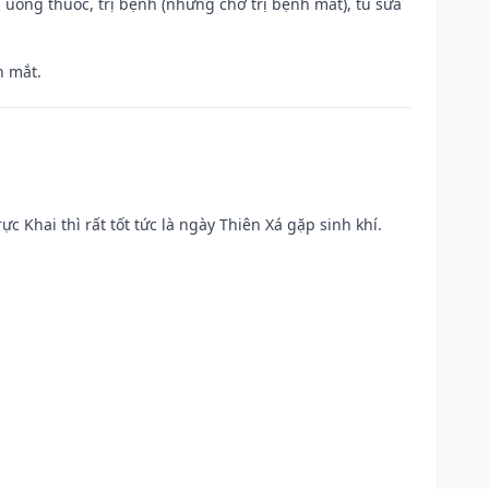
 uống thuốc, trị bệnh (nhưng chớ trị bệnh mắt), tu sửa
h mắt.
ực Khai thì rất tốt tức là ngày Thiên Xá gặp sinh khí.