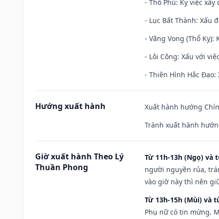
- Thổ Phủ: Kỵ việc xây
- Lục Bất Thành: Xấu đ
- Vãng Vong (Thổ Kỵ): K
- Lôi Công: Xấu với vi
- Thiên Hình Hắc Đạo: 
Hướng xuất hành
Xuất hành hướng Chính
Tránh xuất hành hướng
Giờ xuất hành Theo Lý
Từ 11h-13h (Ngọ) và t
Thuần Phong
người nguyền rủa, trá
vào giờ này thì nên g
Từ 13h-15h (Mùi) và t
Phụ nữ có tin mừng. M