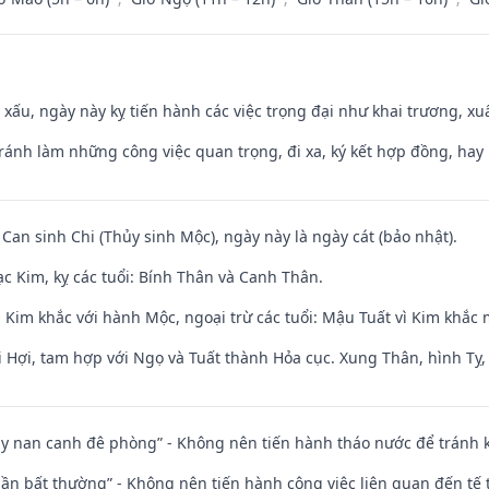
y xấu, ngày này kỵ tiến hành các việc trọng đại như khai trương, xuấ
Tránh làm những công việc quan trọng, đi xa, ký kết hợp đồng, hay 
 Can sinh Chi (Thủy sinh Mộc), ngày này là ngày cát (bảo nhật).
c Kim, kỵ các tuổi: Bính Thân và Canh Thân.
 Kim khắc với hành Mộc, ngoại trừ các tuổi: Mậu Tuất vì Kim khắc 
 Hợi, tam hợp với Ngọ và Tuất thành Hỏa cục. Xung Thân, hình Tỵ, 
ủy nan canh đê phòng” - Không nên tiến hành tháo nước để tránh
 thần bất thường” - Không nên tiến hành công việc liên quan đến t