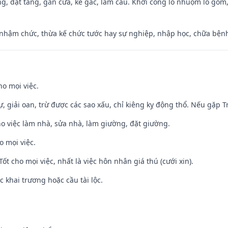
ng, đặt táng, gắn cửa, kê gác, làm cầu. Khởi công lò nhuộm lò gốm,
 nhậm chức, thừa kế chức tước hay sự nghiệp, nhập học, chữa bện
ho mọi việc.
tự, giải oan, trừ được các sao xấu, chỉ kiêng kỵ động thổ. Nếu gặp Tr
ho việc làm nhà, sửa nhà, làm giường, đặt giường.
o mọi việc.
Tốt cho mọi việc, nhất là việc hôn nhân giá thú (cưới xin).
c khai trương hoặc cầu tài lộc.