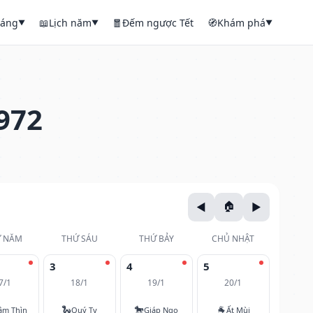
háng
📖
Lịch năm
🧧
Đếm ngược Tết
🧭
Khám phá
▼
▼
▼
972
 NĂM
THỨ SÁU
THỨ BẢY
CHỦ NHẬT
3
4
5
7/1
18/1
19/1
20/1
🐍
🐎
🐐
âm Thìn
Quý Tỵ
Giáp Ngọ
Ất Mùi