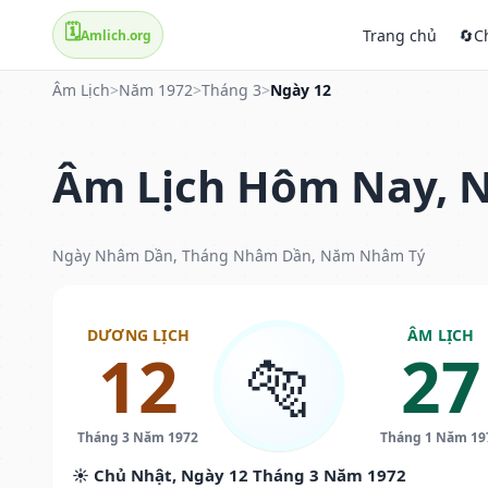
🗓️
Trang chủ
🔄
C
Amlich.org
Âm Lịch
>
Năm 1972
>
Tháng 3
>
Ngày 12
Âm Lịch Hôm Nay, N
Ngày Nhâm Dần, Tháng Nhâm Dần, Năm Nhâm Tý
DƯƠNG LỊCH
ÂM LỊCH
12
27
🐅
Tháng 3 Năm 1972
Tháng 1 Năm 19
☀️ Chủ Nhật, Ngày 12 Tháng 3 Năm 1972