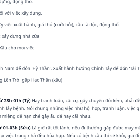
 dựng, động thổ.
ối với việc xây dựng.
ỵ việc xuất hành, giá thú (cưới hỏi), cầu tài lộc, động thổ.
ệc xây dựng nhà cửa.
Xấu cho mọi việc.
 Nam để đón 'Hỷ Thần'. Xuất hành hướng Chính Tây để đón 'Tài T
 Lên Trời gặp Hạc Thần (xấu)
ừ 23h-01h (Tý)
Hay tranh luận, cãi cọ, gây chuyện đói kém, phải đ
nh lây bệnh. Nói chung những việc như hội họp, tranh luận, việc q
iữ miệng để hạn ché gây ẩu đả hay cãi nhau.
ừ 01-03h (Sửu)
Là giờ rất tốt lành, nếu đi thường gặp được may mắ
ọi việc trong nhà đều hòa hợp. Nếu có bệnh cầu thì sẽ khỏi, gia 