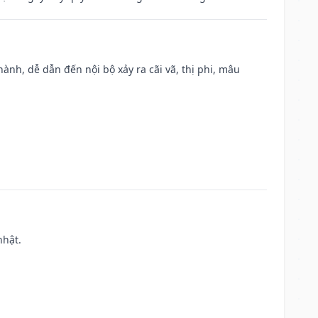
nh, dễ dẫn đến nội bộ xảy ra cãi vã, thị phi, mâu
nhật.