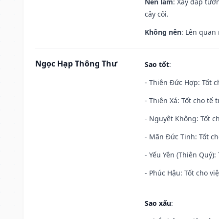
Nên làm
: Xây đắp tườ
cây cối.
Không nên
: Lên quan
Ngọc Hạp Thông Thư
Sao tốt
:
- Thiên Đức Hợp: Tốt c
- Thiên Xá: Tốt cho tế 
- Nguyệt Không: Tốt c
- Mãn Đức Tinh: Tốt ch
- Yếu Yên (Thiên Quý): 
- Phúc Hậu: Tốt cho việ
Sao xấu
: