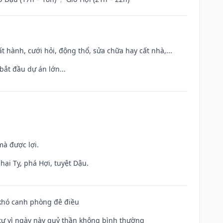
t hành, cưới hỏi, động thổ, sửa chữa hay cất nhà,...
bắt đầu dự án lớn...
mà được lợi.
hại Tỵ, phá Hợi, tuyệt Dậu.
 khó canh phòng đê điều
ế tự vì ngày này quỷ thần không bình thường