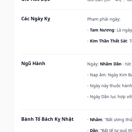
Các Ngày Kỵ
Phạm phải ngày:
-
Tam Nương
: Là ngà
-
Kim Thần Thất Sát
: 
Ngũ Hành
Ngày:
Nhâm Dần
- tức
- Nạp âm: Ngày Kim Bạ
- Ngày này thuộc hành
- Ngày Dần lục hợp với
Bành Tổ Bách Kỵ Nhật
-
Nhâm
: “Bất ương th
-
Dần
: “Bất tế tự quỷ