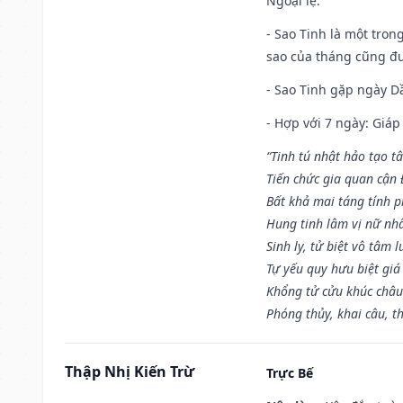
Ngoại lệ
:
- Sao Tinh là một tron
sao của tháng cũng đ
- Sao Tinh gặp ngày Dầ
- Hợp với 7 ngày: Giá
“Tinh tú nhật hảo tạo t
Tiến chức gia quan cận
Bất khả mai táng tính p
Hung tinh lâm vị nữ nh
Sinh ly, tử biệt vô tâm l
Tự yếu quy hưu biệt giá
Khổng tử cửu khúc châu
Phóng thủy, khai câu, t
Thập Nhị Kiến Trừ
Trực Bế