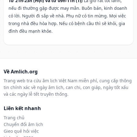
Từ 21h-23h (Hợi) và từ 09h-11h (Tị)
Là giờ rất tốt lành,
nếu đi thường gặp được may mắn. Buôn bán, kinh doanh
có lời. Người đi sắp về nhà. Phụ nữ có tin mừng. Mọi việc
trong nhà đều hòa hợp. Nếu có bệnh cầu thì sẽ khỏi, gia
đình đều mạnh khỏe.
Về Amlich.org
Trang web tra cứu âm lịch Việt Nam miễn phí, cung cấp thông
tin chính xác về ngày âm lịch, can chi, con giáp, ngày tốt xấu
và các ngày lễ tết truyền thống.
Liên kết nhanh
Trang chủ
Chuyển đổi âm lịch
Gieo quẻ hỏi việc