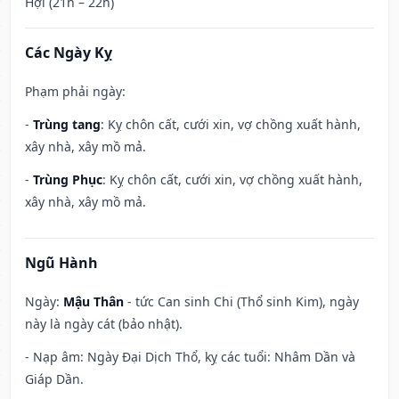
Hợi (21h – 22h)
Các Ngày Kỵ
Phạm phải ngày:
-
Trùng tang
: Kỵ chôn cất, cưới xin, vợ chồng xuất hành,
xây nhà, xây mồ mả.
-
Trùng Phục
: Kỵ chôn cất, cưới xin, vợ chồng xuất hành,
xây nhà, xây mồ mả.
Ngũ Hành
Ngày:
Mậu Thân
- tức Can sinh Chi (Thổ sinh Kim), ngày
này là ngày cát (bảo nhật).
- Nạp âm: Ngày Đại Dịch Thổ, kỵ các tuổi: Nhâm Dần và
Giáp Dần.