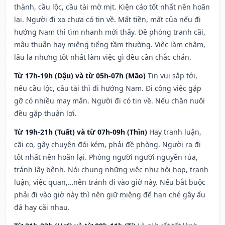
thành, cầu lộc, cầu tài mờ mịt. Kiện cáo tốt nhất nên hoãn
lại. Người đi xa chưa có tin về. Mất tiền, mất của nếu đi
hướng Nam thì tìm nhanh mới thấy. Đề phòng tranh cãi,
mâu thuẫn hay miệng tiếng tầm thường. Việc làm chậm,
lâu la nhưng tốt nhất làm việc gì đều cần chắc chắn.
Từ 17h-19h (Dậu) và từ 05h-07h (Mão)
Tin vui sắp tới,
nếu cầu lộc, cầu tài thì đi hướng Nam. Đi công việc gặp
gỡ có nhiều may mắn. Người đi có tin về. Nếu chăn nuôi
đều gặp thuận lợi.
Từ 19h-21h (Tuất) và từ 07h-09h (Thìn)
Hay tranh luận,
cãi cọ, gây chuyện đói kém, phải đề phòng. Người ra đi
tốt nhất nên hoãn lại. Phòng người người nguyền rủa,
tránh lây bệnh. Nói chung những việc như hội họp, tranh
luận, việc quan,…nên tránh đi vào giờ này. Nếu bắt buộc
phải đi vào giờ này thì nên giữ miệng để hạn ché gây ẩu
đả hay cãi nhau.