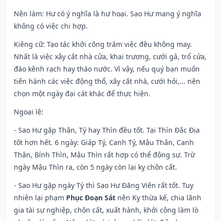
Nên làm
: Hư có ý nghĩa là hư hoại. Sao Hư mang ý nghĩa
không có việc chi hợp.
Kiêng cữ
: Tạo tác khởi công trăm việc đều không may.
Nhất là việc xây cất nhà cửa, khai trương, cưới gả, trổ cửa,
đào kênh rạch hay tháo nước. Vì vậy, nếu quý bạn muốn
tiến hành các việc động thổ, xây cất nhà, cưới hỏi,... nên
chọn một ngày đại cát khác để thực hiện.
Ngoại lệ
:
- Sao Hư gặp Thân, Tý hay Thìn đều tốt. Tại Thìn Đắc Địa
tốt hơn hết. 6 ngày: Giáp Tý, Canh Tý, Mậu Thân, Canh
Thân, Bính Thìn, Mậu Thìn rất hợp có thể động sự. Trừ
ngày Mậu Thìn ra, còn 5 ngày còn lại kỵ chôn cất.
- Sao Hư gặp ngày Tý thì Sao Hư Đăng Viên rất tốt. Tuy
nhiên lại phạm
Phục Đoạn Sát
nên Kỵ thừa kế, chia lãnh
gia tài sự nghiệp, chôn cất, xuất hành, khởi công làm lò