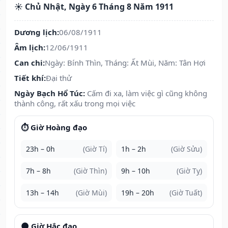
☀️ Chủ Nhật, Ngày 6 Tháng 8 Năm 1911
Dương lịch:
06/08/1911
Âm lịch:
12/06/1911
Can chi:
Ngày: Bính Thìn, Tháng: Ất Mùi, Năm: Tân Hợi
Tiết khí:
Đại thử
Ngày Bạch Hổ Túc:
Cấm đi xa, làm việc gì cũng không
thành công, rất xấu trong mọi việc
⏱️ Giờ Hoàng đạo
23h – 0h
(Giờ Tí)
1h – 2h
(Giờ Sửu)
7h – 8h
(Giờ Thìn)
9h – 10h
(Giờ Tỵ)
13h – 14h
(Giờ Mùi)
19h – 20h
(Giờ Tuất)
🌑 Giờ Hắc đạo