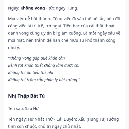
Ngày:
Không Vong
- tức ngày Hung.
Mọi việc dễ bất thành. Công việc đi vào thế bế tắc, tiến độ
công việc bị trì trệ, trở ngại. Tiền bạc của cải thất thoát,
danh vọng cũng uy tín bị giảm xuống. Là một ngày xấu về
mọi mặt, nên tránh để hạn chế mưu sự khó thành công
như ý.
“Không Vong gặp quẻ khẩn cần
Bệnh tật khẩn thiết chẳng làm được chi
Không thì ôn tiểu thê nhi
Không thì trộm cắp phân ly bất tường.”
Nhị Thập Bát Tú
Tên sao
: Sao Hư
Tên ngày
: Hư Nhật Thử - Cái Duyên: Xấu (Hung Tú) Tướng
tinh con chuột, chủ trị ngày chủ nhật.