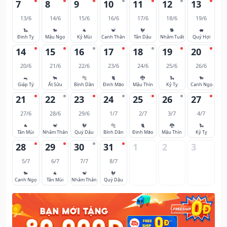
7
8
9
10
11
12
13
13/6
14/6
15/6
16/6
17/6
18/6
19/6
🐍
🐎
🐐
🐒
🐓
🐕
🐖
Đinh Tỵ
Mậu Ngọ
Kỷ Mùi
Canh Thân
Tân Dậu
Nhâm Tuất
Quý Hợi
14
15
16
17
18
19
20
20/6
21/6
22/6
23/6
24/6
25/6
26/6
🐀
🐂
🐅
🐈
🐉
🐍
🐎
Giáp Tý
Ất Sửu
Bính Dần
Đinh Mão
Mậu Thìn
Kỷ Tỵ
Canh Ngọ
21
22
23
24
25
26
27
27/6
28/6
29/6
1/7
2/7
3/7
4/7
🐐
🐒
🐓
🐅
🐈
🐉
🐍
Tân Mùi
Nhâm Thân
Quý Dậu
Bính Dần
Đinh Mão
Mậu Thìn
Kỷ Tỵ
28
29
30
31
1
2
3
5/7
6/7
7/7
8/7
🐎
🐐
🐒
🐓
Canh Ngọ
Tân Mùi
Nhâm Thân
Quý Dậu