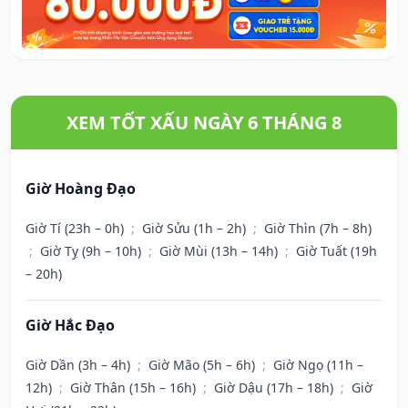
XEM TỐT XẤU NGÀY 6 THÁNG 8
Giờ Hoàng Đạo
Giờ Tí (23h – 0h)
;
Giờ Sửu (1h – 2h)
;
Giờ Thìn (7h – 8h)
;
Giờ Tỵ (9h – 10h)
;
Giờ Mùi (13h – 14h)
;
Giờ Tuất (19h
– 20h)
Giờ Hắc Đạo
Giờ Dần (3h – 4h)
;
Giờ Mão (5h – 6h)
;
Giờ Ngọ (11h –
12h)
;
Giờ Thân (15h – 16h)
;
Giờ Dậu (17h – 18h)
;
Giờ