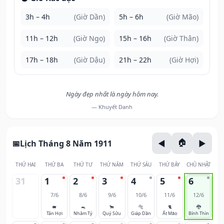
3h – 4h
(Giờ Dần)
5h – 6h
(Giờ Mão)
11h – 12h
(Giờ Ngọ)
15h – 16h
(Giờ Thân)
17h – 18h
(Giờ Dậu)
21h – 22h
(Giờ Hợi)
Ngày đẹp nhất là ngày hôm nay.
— Khuyết Danh
Lịch Tháng 8 Năm 1911
THỨ HAI
THỨ BA
THỨ TƯ
THỨ NĂM
THỨ SÁU
THỨ BẢY
CHỦ NHẬT
31
1
2
3
4
5
6
7/6
8/6
9/6
10/6
11/6
12/6
🐖
🐀
🐂
🐅
🐈
🐉
Tân Hợi
Nhâm Tý
Quý Sửu
Giáp Dần
Ất Mão
Bính Thìn