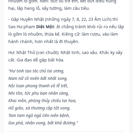
nhuộm lò gốm. Nên: dứt vú trẻ em, kết dứt điều hung
hại, lấp hang lỗ, xây tường, làm cầu tiêu.
- Gặp Huyền Nhật (những ngày 7, 8, 22, 23 Âm Lịch) thì
Sao Hư phạm
Diệt Một
: ắt chẳng tránh khỏi rủi ro nếu lập
lò gốm lò nhuộm, thừa kế. Kiêng cữ: làm rượu, vào làm
hành chánh, hơn nhất là đi thuyền.
Hư: Nhật Thử (con chuột): Nhật tinh, sao xấu. Khắc kỵ xây
cất. Gia đạo dễ gặp bất hòa.
“Hư tinh tạo tác chủ tai ương,
Nam nữ cô miên bất nhất song,
Nội loạn phong thanh vô lễ tiết,
Nhi tôn, tức phụ bạn nhân sàng,
Khai môn, phóng thủy chiêu tai họa,
Hổ giảo, xà thương cập tốt vong.
Tam tam ngũ ngũ liên niên bệnh,
Gia phá, nhân vong, bất khả đương.”