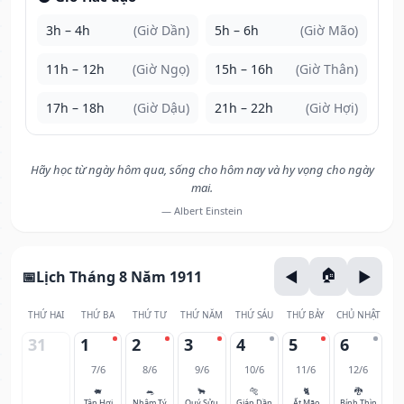
3h – 4h
(Giờ Dần)
5h – 6h
(Giờ Mão)
11h – 12h
(Giờ Ngọ)
15h – 16h
(Giờ Thân)
17h – 18h
(Giờ Dậu)
21h – 22h
(Giờ Hợi)
Hãy học từ ngày hôm qua, sống cho hôm nay và hy vọng cho ngày
mai.
— Albert Einstein
Lịch Tháng 8 Năm 1911
THỨ HAI
THỨ BA
THỨ TƯ
THỨ NĂM
THỨ SÁU
THỨ BẢY
CHỦ NHẬT
31
1
2
3
4
5
6
7/6
8/6
9/6
10/6
11/6
12/6
🐖
🐀
🐂
🐅
🐈
🐉
Tân Hợi
Nhâm Tý
Quý Sửu
Giáp Dần
Ất Mão
Bính Thìn