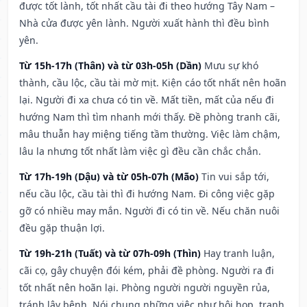
được tốt lành, tốt nhất cầu tài đi theo hướng Tây Nam –
Nhà cửa được yên lành. Người xuất hành thì đều bình
yên.
Từ 15h-17h (Thân) và từ 03h-05h (Dần)
Mưu sự khó
thành, cầu lộc, cầu tài mờ mịt. Kiện cáo tốt nhất nên hoãn
lại. Người đi xa chưa có tin về. Mất tiền, mất của nếu đi
hướng Nam thì tìm nhanh mới thấy. Đề phòng tranh cãi,
mâu thuẫn hay miệng tiếng tầm thường. Việc làm chậm,
lâu la nhưng tốt nhất làm việc gì đều cần chắc chắn.
Từ 17h-19h (Dậu) và từ 05h-07h (Mão)
Tin vui sắp tới,
nếu cầu lộc, cầu tài thì đi hướng Nam. Đi công việc gặp
gỡ có nhiều may mắn. Người đi có tin về. Nếu chăn nuôi
đều gặp thuận lợi.
Từ 19h-21h (Tuất) và từ 07h-09h (Thìn)
Hay tranh luận,
cãi cọ, gây chuyện đói kém, phải đề phòng. Người ra đi
tốt nhất nên hoãn lại. Phòng người người nguyền rủa,
tránh lây bệnh. Nói chung những việc như hội họp, tranh