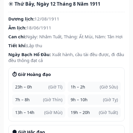
☀️ Thứ Bảy, Ngày 12 Tháng 8 Năm 1911
Dương lịch:
12/08/1911
Âm lịch:
18/06/1911
Can chi:
Ngày: Nhâm Tuất, Tháng: Ất Mùi, Năm: Tân Hợi
Tiết khí:
Lập thu
Ngày Bạch Hổ Đầu:
Xuất hành, cầu tài đều được, đi đâu
đều thông đạt cả
⏱️ Giờ Hoàng đạo
23h – 0h
(Giờ Tí)
1h – 2h
(Giờ Sửu)
7h – 8h
(Giờ Thìn)
9h – 10h
(Giờ Tỵ)
13h – 14h
(Giờ Mùi)
19h – 20h
(Giờ Tuất)
🌑 Giờ Hắc đạo