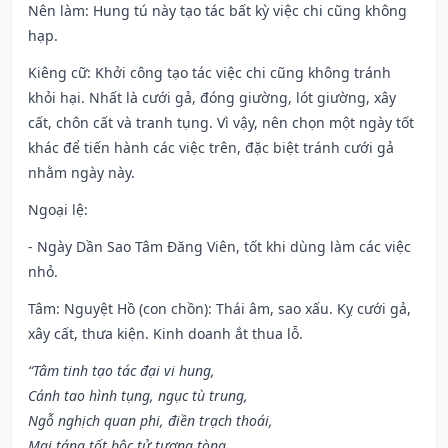
Nên làm
: Hung tú này tạo tác bất kỳ việc chi cũng không
hạp.
Kiêng cữ
: Khởi công tạo tác việc chi cũng không tránh
khỏi hại. Nhất là cưới gả, đóng giường, lót giường, xây
cất, chôn cất và tranh tụng. Vì vậy, nên chọn một ngày tốt
khác để tiến hành các việc trên, đặc biệt tránh cưới gả
nhằm ngày này.
Ngoại lệ
:
- Ngày Dần Sao Tâm Đăng Viên, tốt khi dùng làm các việc
nhỏ.
Tâm: Nguyệt Hồ (con chồn): Thái âm, sao xấu. Kỵ cưới gả,
xây cất, thưa kiện. Kinh doanh ắt thua lỗ.
“Tâm tinh tạo tác đại vi hung,
Cánh tao hình tụng, ngục tù trung,
Ngỗ nghịch quan phi, điền trạch thoái,
Mai táng tốt bộc tử tương tòng.