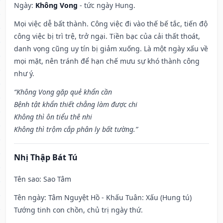
Ngày:
Không Vong
- tức ngày Hung.
Mọi việc dễ bất thành. Công việc đi vào thế bế tắc, tiến độ
công việc bị trì trệ, trở ngại. Tiền bạc của cải thất thoát,
danh vọng cũng uy tín bị giảm xuống. Là một ngày xấu về
mọi mặt, nên tránh để hạn chế mưu sự khó thành công
như ý.
“Không Vong gặp quẻ khẩn cần
Bệnh tật khẩn thiết chẳng làm được chi
Không thì ôn tiểu thê nhi
Không thì trộm cắp phân ly bất tường.”
Nhị Thập Bát Tú
Tên sao
: Sao Tâm
Tên ngày
: Tâm Nguyệt Hồ - Khấu Tuân: Xấu (Hung tú)
Tướng tinh con chồn, chủ trị ngày thứ.