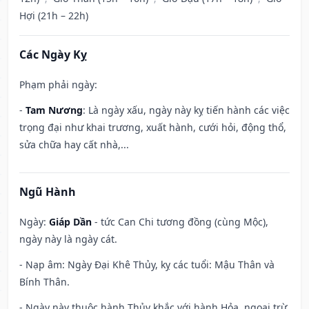
Hợi (21h – 22h)
Các Ngày Kỵ
Phạm phải ngày:
-
Tam Nương
: Là ngày xấu, ngày này kỵ tiến hành các việc
trọng đại như khai trương, xuất hành, cưới hỏi, động thổ,
sửa chữa hay cất nhà,...
Ngũ Hành
Ngày:
Giáp Dần
- tức Can Chi tương đồng (cùng Mộc),
ngày này là ngày cát.
- Nạp âm: Ngày Đại Khê Thủy, kỵ các tuổi: Mậu Thân và
Bính Thân.
- Ngày này thuộc hành Thủy khắc với hành Hỏa, ngoại trừ