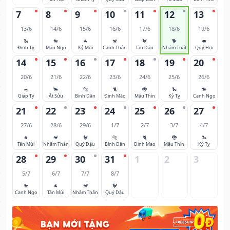
7
8
9
10
11
12
13
13/6
14/6
15/6
16/6
17/6
18/6
19/6
🐍
🐎
🐐
🐒
🐓
🐕
🐖
Đinh Tỵ
Mậu Ngọ
Kỷ Mùi
Canh Thân
Tân Dậu
Nhâm Tuất
Quý Hợi
14
15
16
17
18
19
20
20/6
21/6
22/6
23/6
24/6
25/6
26/6
🐀
🐂
🐅
🐈
🐉
🐍
🐎
Giáp Tý
Ất Sửu
Bính Dần
Đinh Mão
Mậu Thìn
Kỷ Tỵ
Canh Ngọ
21
22
23
24
25
26
27
27/6
28/6
29/6
1/7
2/7
3/7
4/7
🐐
🐒
🐓
🐅
🐈
🐉
🐍
Tân Mùi
Nhâm Thân
Quý Dậu
Bính Dần
Đinh Mão
Mậu Thìn
Kỷ Tỵ
28
29
30
31
1
2
3
5/7
6/7
7/7
8/7
🐎
🐐
🐒
🐓
Canh Ngọ
Tân Mùi
Nhâm Thân
Quý Dậu