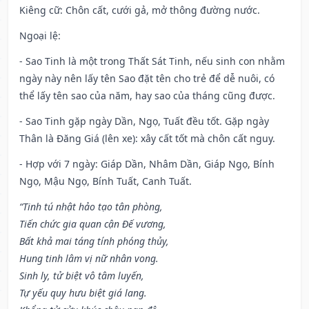
Kiêng cữ
: Chôn cất, cưới gả, mở thông đường nước.
Ngoại lệ
:
- Sao Tinh là một trong Thất Sát Tinh, nếu sinh con nhằm
ngày này nên lấy tên Sao đặt tên cho trẻ để dễ nuôi, có
thể lấy tên sao của năm, hay sao của tháng cũng được.
- Sao Tinh gặp ngày Dần, Ngọ, Tuất đều tốt. Gặp ngày
Thân là Đăng Giá (lên xe): xây cất tốt mà chôn cất nguy.
- Hợp với 7 ngày: Giáp Dần, Nhâm Dần, Giáp Ngọ, Bính
Ngọ, Mậu Ngọ, Bính Tuất, Canh Tuất.
“Tinh tú nhật hảo tạo tân phòng,
Tiến chức gia quan cận Đế vương,
Bất khả mai táng tính phóng thủy,
Hung tinh lâm vị nữ nhân vong.
Sinh ly, tử biệt vô tâm luyến,
Tự yếu quy hưu biệt giá lang.