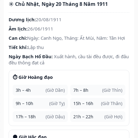
☀️ Chủ Nhật, Ngày 20 Tháng 8 Năm 1911
Dương lịch:
20/08/1911
Âm lịch:
26/06/1911
Can chi:
Ngày: Canh Ngọ, Tháng: Ất Mùi, Năm: Tân Hợi
Tiết khí:
Lập thu
Ngày Bạch Hổ Đầu:
Xuất hành, cầu tài đều được, đi đâu
đều thông đạt cả
⏱️ Giờ Hoàng đạo
3h – 4h
(Giờ Dần)
7h – 8h
(Giờ Thìn)
9h – 10h
(Giờ Tỵ)
15h – 16h
(Giờ Thân)
17h – 18h
(Giờ Dậu)
21h – 22h
(Giờ Hợi)
🌑 Giờ Hắc đạo