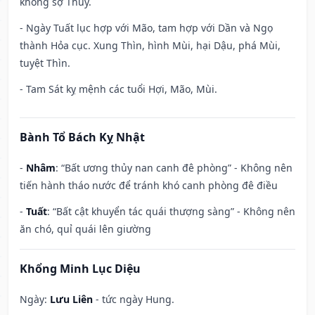
không sợ Thủy.
- Ngày Tuất lục hợp với Mão, tam hợp với Dần và Ngọ
thành Hỏa cục. Xung Thìn, hình Mùi, hại Dậu, phá Mùi,
tuyệt Thìn.
- Tam Sát kỵ mệnh các tuổi Hợi, Mão, Mùi.
Bành Tổ Bách Kỵ Nhật
-
Nhâm
: “Bất ương thủy nan canh đê phòng” - Không nên
tiến hành tháo nước để tránh khó canh phòng đê điều
-
Tuất
: “Bất cật khuyển tác quái thượng sàng” - Không nên
ăn chó, quỉ quái lên giường
Khổng Minh Lục Diệu
Ngày:
Lưu Liên
- tức ngày Hung.