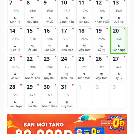
7
8
9
10
11
12
13
13/6
14/6
15/6
16/6
17/6
18/6
19/6
🐍
🐎
🐐
🐒
🐓
🐕
🐖
Đinh Tỵ
Mậu Ngọ
Kỷ Mùi
Canh Thân
Tân Dậu
Nhâm Tuất
Quý Hợi
14
15
16
17
18
19
20
20/6
21/6
22/6
23/6
24/6
25/6
26/6
🐀
🐂
🐅
🐈
🐉
🐍
🐎
Giáp Tý
Ất Sửu
Bính Dần
Đinh Mão
Mậu Thìn
Kỷ Tỵ
Canh Ngọ
21
22
23
24
25
26
27
27/6
28/6
29/6
1/7
2/7
3/7
4/7
🐐
🐒
🐓
🐅
🐈
🐉
🐍
Tân Mùi
Nhâm Thân
Quý Dậu
Bính Dần
Đinh Mão
Mậu Thìn
Kỷ Tỵ
28
29
30
31
1
2
3
5/7
6/7
7/7
8/7
🐎
🐐
🐒
🐓
Canh Ngọ
Tân Mùi
Nhâm Thân
Quý Dậu