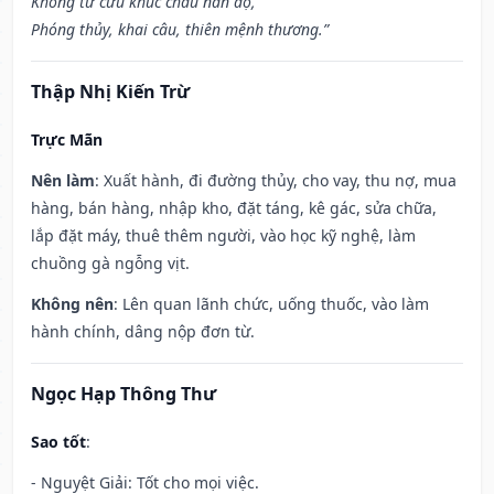
Khổng tử cửu khúc châu nan độ,
Phóng thủy, khai câu, thiên mệnh thương.”
Thập Nhị Kiến Trừ
Trực Mãn
Nên làm
: Xuất hành, đi đường thủy, cho vay, thu nợ, mua
hàng, bán hàng, nhập kho, đặt táng, kê gác, sửa chữa,
lắp đặt máy, thuê thêm người, vào học kỹ nghệ, làm
chuồng gà ngỗng vịt.
Không nên
: Lên quan lãnh chức, uống thuốc, vào làm
hành chính, dâng nộp đơn từ.
Ngọc Hạp Thông Thư
Sao tốt
:
- Nguyệt Giải: Tốt cho mọi việc.