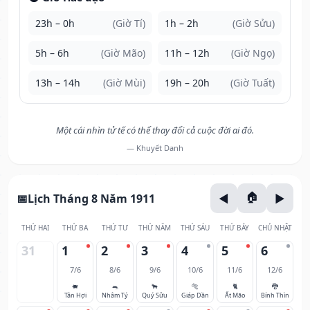
23h – 0h
(Giờ Tí)
1h – 2h
(Giờ Sửu)
5h – 6h
(Giờ Mão)
11h – 12h
(Giờ Ngọ)
13h – 14h
(Giờ Mùi)
19h – 20h
(Giờ Tuất)
Một cái nhìn tử tế có thể thay đổi cả cuộc đời ai đó.
— Khuyết Danh
Lịch Tháng 8 Năm 1911
THỨ HAI
THỨ BA
THỨ TƯ
THỨ NĂM
THỨ SÁU
THỨ BẢY
CHỦ NHẬT
31
1
2
3
4
5
6
7/6
8/6
9/6
10/6
11/6
12/6
🐖
🐀
🐂
🐅
🐈
🐉
Tân Hợi
Nhâm Tý
Quý Sửu
Giáp Dần
Ất Mão
Bính Thìn