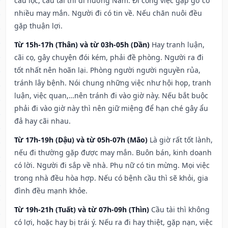
cầu lộc, cầu tài thì đi hướng Nam. Đi công việc gặp gỡ có
nhiều may mắn. Người đi có tin về. Nếu chăn nuôi đều
gặp thuận lợi.
Từ 15h-17h (Thân) và từ 03h-05h (Dần)
Hay tranh luận,
cãi cọ, gây chuyện đói kém, phải đề phòng. Người ra đi
tốt nhất nên hoãn lại. Phòng người người nguyền rủa,
tránh lây bệnh. Nói chung những việc như hội họp, tranh
luận, việc quan,…nên tránh đi vào giờ này. Nếu bắt buộc
phải đi vào giờ này thì nên giữ miệng để hạn ché gây ẩu
đả hay cãi nhau.
Từ 17h-19h (Dậu) và từ 05h-07h (Mão)
Là giờ rất tốt lành,
nếu đi thường gặp được may mắn. Buôn bán, kinh doanh
có lời. Người đi sắp về nhà. Phụ nữ có tin mừng. Mọi việc
trong nhà đều hòa hợp. Nếu có bệnh cầu thì sẽ khỏi, gia
đình đều mạnh khỏe.
Từ 19h-21h (Tuất) và từ 07h-09h (Thìn)
Cầu tài thì không
có lợi, hoặc hay bị trái ý. Nếu ra đi hay thiệt, gặp nạn, việc