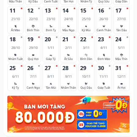
Mậu Thân
Kỷ Dậu
Canh Tuất
Tân Hợi
Nhâm Tý
Quý Sửu
Giáp Dần
11
12
13
14
15
16
17
21/10
22/10
23/10
24/10
25/10
26/10
27/10
🐈
🐉
🐍
🐎
🐐
🐒
🐓
Ất Mão
Bính Thìn
Đinh Tỵ
Mậu Ngọ
Kỷ Mùi
Canh Thân
Tân Dậu
18
19
20
21
22
23
24
28/10
29/10
1/11
2/11
3/11
4/11
5/11
🐕
🐖
🐀
🐂
🐅
🐈
🐉
Nhâm Tuất
Quý Hợi
Giáp Tý
Ất Sửu
Bính Dần
Đinh Mão
Mậu Thìn
25
26
27
28
29
30
31
6/11
7/11
8/11
9/11
10/11
11/11
12/11
🐍
🐎
🐐
🐒
🐓
🐕
🐖
Kỷ Tỵ
Canh Ngọ
Tân Mùi
Nhâm Thân
Quý Dậu
Giáp Tuất
Ất Hợi