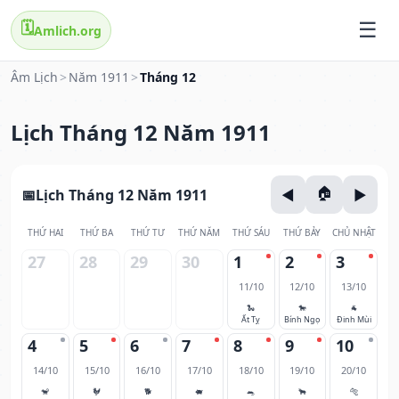
🗓️
Amlich.org
Âm Lịch
>
Năm 1911
>
Tháng 12
Lịch Tháng 12 Năm 1911
Lịch Tháng 12 Năm 1911
THỨ HAI
THỨ BA
THỨ TƯ
THỨ NĂM
THỨ SÁU
THỨ BẢY
CHỦ NHẬT
27
28
29
30
1
2
3
11/10
12/10
13/10
🐍
🐎
🐐
Ất Tỵ
Bính Ngọ
Đinh Mùi
4
5
6
7
8
9
10
14/10
15/10
16/10
17/10
18/10
19/10
20/10
🐒
🐓
🐕
🐖
🐀
🐂
🐅