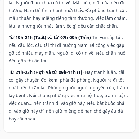
lại. Người đi xa chưa có tin về. Mất tiền, mất của nếu đi
hướng Nam thì tìm nhanh mới thấy. Đề phòng tranh cãi,
mâu thuẫn hay miệng tiếng tầm thường. Việc làm chậm,
lâu la nhưng tốt nhất làm việc gì đều cần chắc chắn.
Từ 19h-21h (Tuất) và từ 07h-09h (Thìn)
Tin vui sắp tới,
nếu cầu lộc, cầu tài thì đi hướng Nam. Đi công việc gặp
gỡ có nhiều may mắn. Người đi có tin về. Nếu chăn nuôi
đều gặp thuận lợi.
Từ 21h-23h (Hợi) và từ 09h-11h (Tị)
Hay tranh luận, cãi
cọ, gây chuyện đói kém, phải đề phòng. Người ra đi tốt
nhất nên hoãn lại. Phòng người người nguyền rủa, tránh
lây bệnh. Nói chung những việc như hội họp, tranh luận,
việc quan,…nên tránh đi vào giờ này. Nếu bắt buộc phải
đi vào giờ này thì nên giữ miệng để hạn ché gây ẩu đả
hay cãi nhau.