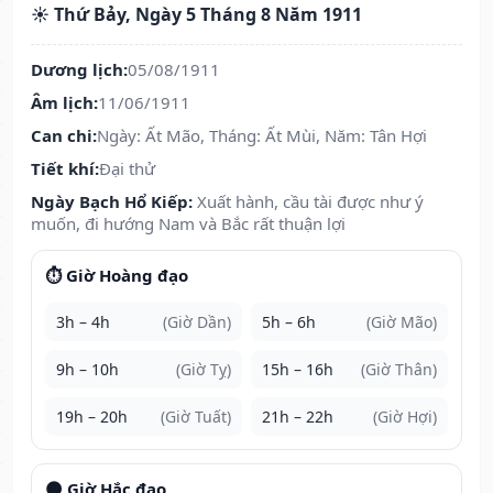
☀️ Thứ Bảy, Ngày 5 Tháng 8 Năm 1911
Dương lịch:
05/08/1911
Âm lịch:
11/06/1911
Can chi:
Ngày: Ất Mão, Tháng: Ất Mùi, Năm: Tân Hợi
Tiết khí:
Đại thử
Ngày Bạch Hổ Kiếp:
Xuất hành, cầu tài được như ý
muốn, đi hướng Nam và Bắc rất thuận lợi
⏱️ Giờ Hoàng đạo
3h – 4h
(Giờ Dần)
5h – 6h
(Giờ Mão)
9h – 10h
(Giờ Tỵ)
15h – 16h
(Giờ Thân)
19h – 20h
(Giờ Tuất)
21h – 22h
(Giờ Hợi)
🌑 Giờ Hắc đạo