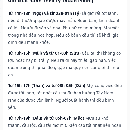
Giờ xuất hành Theo Lý Thuần Phong
Từ 11h-13h (Ngọ) và từ 23h-01h (Tý)
Là giờ rất tốt lành,
nếu đi thường gặp được may mắn. Buôn bán, kinh doanh
có lời. Người đi sắp về nhà. Phụ nữ có tin mừng. Mọi việc
trong nhà đều hòa hợp. Nếu có bệnh cầu thì sẽ khỏi, gia
đình đều mạnh khỏe.
Từ 13h-15h (Mùi) và từ 01-03h (Sửu)
Cầu tài thì không có
lợi, hoặc hay bị trái ý. Nếu ra đi hay thiệt, gặp nạn, việc
quan trọng thì phải đòn, gặp ma quỷ nên cúng tế thì mới
an.
Từ 15h-17h (Thân) và từ 03h-05h (Dần)
Mọi công việc đều
được tốt lành, tốt nhất cầu tài đi theo hướng Tây Nam –
Nhà cửa được yên lành. Người xuất hành thì đều bình
yên.
Từ 17h-19h (Dậu) và từ 05h-07h (Mão)
Mưu sự khó
thành, cầu lộc, cầu tài mờ mịt. Kiện cáo tốt nhất nên hoãn