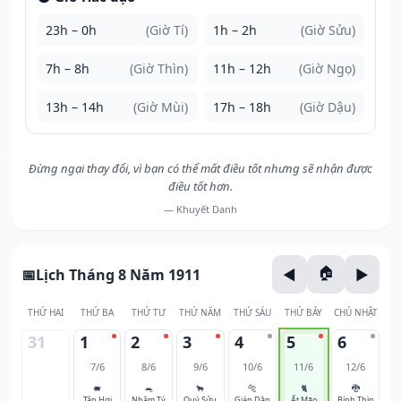
23h – 0h
(Giờ Tí)
1h – 2h
(Giờ Sửu)
7h – 8h
(Giờ Thìn)
11h – 12h
(Giờ Ngọ)
13h – 14h
(Giờ Mùi)
17h – 18h
(Giờ Dậu)
Đừng ngại thay đổi, vì bạn có thể mất điều tốt nhưng sẽ nhận được
điều tốt hơn.
— Khuyết Danh
Lịch Tháng 8 Năm 1911
THỨ HAI
THỨ BA
THỨ TƯ
THỨ NĂM
THỨ SÁU
THỨ BẢY
CHỦ NHẬT
31
1
2
3
4
5
6
7/6
8/6
9/6
10/6
11/6
12/6
🐖
🐀
🐂
🐅
🐈
🐉
Tân Hợi
Nhâm Tý
Quý Sửu
Giáp Dần
Ất Mão
Bính Thìn