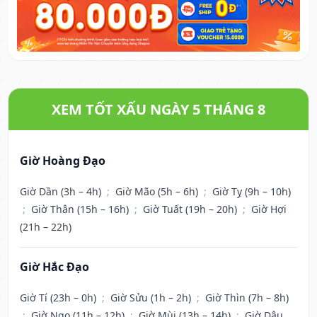
XEM TỐT XẤU NGÀY 5 THÁNG 8
Giờ Hoàng Đạo
Giờ Dần (3h – 4h)
;
Giờ Mão (5h – 6h)
;
Giờ Tỵ (9h – 10h)
;
Giờ Thân (15h – 16h)
;
Giờ Tuất (19h – 20h)
;
Giờ Hợi
(21h – 22h)
Giờ Hắc Đạo
Giờ Tí (23h – 0h)
;
Giờ Sửu (1h – 2h)
;
Giờ Thìn (7h – 8h)
;
Giờ Ngọ (11h – 12h)
;
Giờ Mùi (13h – 14h)
;
Giờ Dậu