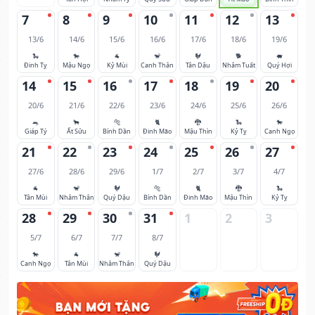
7
8
9
10
11
12
13
13/6
14/6
15/6
16/6
17/6
18/6
19/6
🐍
🐎
🐐
🐒
🐓
🐕
🐖
Đinh Tỵ
Mậu Ngọ
Kỷ Mùi
Canh Thân
Tân Dậu
Nhâm Tuất
Quý Hợi
14
15
16
17
18
19
20
20/6
21/6
22/6
23/6
24/6
25/6
26/6
🐀
🐂
🐅
🐈
🐉
🐍
🐎
Giáp Tý
Ất Sửu
Bính Dần
Đinh Mão
Mậu Thìn
Kỷ Tỵ
Canh Ngọ
21
22
23
24
25
26
27
27/6
28/6
29/6
1/7
2/7
3/7
4/7
🐐
🐒
🐓
🐅
🐈
🐉
🐍
Tân Mùi
Nhâm Thân
Quý Dậu
Bính Dần
Đinh Mão
Mậu Thìn
Kỷ Tỵ
28
29
30
31
1
2
3
5/7
6/7
7/7
8/7
🐎
🐐
🐒
🐓
Canh Ngọ
Tân Mùi
Nhâm Thân
Quý Dậu