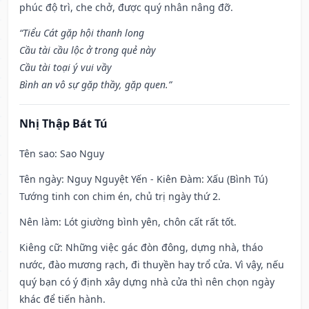
phúc độ trì, che chở, được quý nhân nâng đỡ.
“Tiểu Cát gặp hội thanh long
Cầu tài cầu lộc ở trong quẻ này
Cầu tài toại ý vui vầy
Bình an vô sự gặp thầy, gặp quen.”
Nhị Thập Bát Tú
Tên sao
: Sao Nguy
Tên ngày
: Nguy Nguyệt Yến - Kiên Đàm: Xấu (Bình Tú)
Tướng tinh con chim én, chủ trị ngày thứ 2.
Nên làm
: Lót giường bình yên, chôn cất rất tốt.
Kiêng cữ
: Những việc gác đòn đông, dựng nhà, tháo
nước, đào mương rạch, đi thuyền hay trổ cửa. Vì vậy, nếu
quý bạn có ý định xây dựng nhà cửa thì nên chọn ngày
khác để tiến hành.