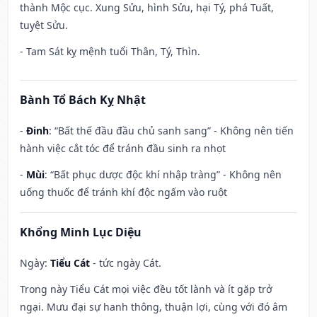
thành Mộc cục. Xung Sửu, hình Sửu, hại Tý, phá Tuất,
tuyệt Sửu.
- Tam Sát kỵ mệnh tuổi Thân, Tý, Thìn.
Bành Tổ Bách Kỵ Nhật
-
Đinh
: “Bất thế đầu đầu chủ sanh sang” - Không nên tiến
hành việc cắt tóc để tránh đầu sinh ra nhọt
-
Mùi
: “Bất phục dược độc khí nhập tràng” - Không nên
uống thuốc để tránh khí độc ngấm vào ruột
Khổng Minh Lục Diệu
Ngày:
Tiểu Cát
- tức ngày Cát.
Trong này Tiểu Cát mọi việc đều tốt lành và ít gặp trở
ngại. Mưu đại sự hanh thông, thuận lợi, cùng với đó âm