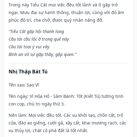
Trong này Tiểu Cát mọi việc đều tốt lành và ít gặp trở
ngại. Mưu đại sự hanh thông, thuận lợi, cùng với đó âm
phúc độ trì, che chở, được quý nhân nâng đỡ.
“Tiểu Cát gặp hội thanh long
Cầu tài cầu lộc ở trong quẻ này
Cầu tài toại ý vui vầy
Bình an vô sự gặp thầy, gặp quen.”
Nhị Thập Bát Tú
Tên sao
: Sao Vĩ
Tên ngày
: Vĩ Hỏa Hổ - Sầm Bành: Tốt (Kiết Tú) tướng tinh
con cọp, chủ trị ngày thứ 3.
Nên làm
: Mọi việc đều tốt. Các vụ khởi tạo, chôn cất, trổ
cửa, đào ao giếng, cưới gả, xây cất, khai mương rạch, các
vụ thủy lợi, chặt cỏ phá đất là tốt nhất.