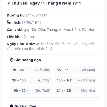
☀️ Thứ Sáu, Ngày 11 Tháng 8 Năm 1911
Dương lịch:
11/08/1911
Âm lịch:
17/06/1911
Can chi:
Ngày: Tân Dậu, Tháng: Ất Mùi, Năm: Tân Hợi
Tiết khí:
Lập thu
Ngày Chu Tước:
Xuất hành, cầu tài đều xấu, hay mất
của, kiện cáo thua vì đuối lý
⏱️ Giờ Hoàng đạo
3h – 4h
(Giờ Dần)
5h – 6h
(Giờ Mão)
9h – 10h
(Giờ Tỵ)
15h – 16h
(Giờ Thân)
19h – 20h
(Giờ Tuất)
21h – 22h
(Giờ Hợi)
🌑 Giờ Hắc đạo