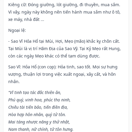
Kiêng cữ
: Đóng giường, lót giường, đi thuyền, mua sắm.
Vì vậy, ngày này không nên tiến hành mua sắm như ô tô,
xe máy, nhà đất ...
Ngoại lệ
:
- Sao Vĩ Hỏa Hổ tại Mùi, Hợi, Mẹo (mão) khắc kỵ chôn cất.
Tại Mùi là vị trí Hãm Địa của Sao Vỹ. Tại Kỷ Mẹo rất Hung,
còn các ngày Mẹo khác có thể tạm dùng được.
Sao Vĩ: Hỏa Hổ (con cọp): Hỏa tinh, sao tốt. Mọi sự hưng
vượng, thuận lợi trong việc xuất ngoại, xây cất, và hôn
nhân.
“Vĩ tinh tạo tác đắc thiên ân,
Phú quý, vinh hoa, phúc thọ ninh,
Chiêu tài tiến bảo, tiến điền địa,
Hòa hợp hôn nhân, quý tử tôn.
Mai táng nhược năng y thử nhật,
Nam thanh, nữ chính, tử tôn hưng.