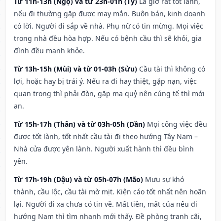
Từ 11h-13h (Ngọ) và từ 23h-01h (Tý)
Là giờ rất tốt lành,
nếu đi thường gặp được may mắn. Buôn bán, kinh doanh
có lời. Người đi sắp về nhà. Phụ nữ có tin mừng. Mọi việc
trong nhà đều hòa hợp. Nếu có bệnh cầu thì sẽ khỏi, gia
đình đều mạnh khỏe.
Từ 13h-15h (Mùi) và từ 01-03h (Sửu)
Cầu tài thì không có
lợi, hoặc hay bị trái ý. Nếu ra đi hay thiệt, gặp nạn, việc
quan trọng thì phải đòn, gặp ma quỷ nên cúng tế thì mới
an.
Từ 15h-17h (Thân) và từ 03h-05h (Dần)
Mọi công việc đều
được tốt lành, tốt nhất cầu tài đi theo hướng Tây Nam –
Nhà cửa được yên lành. Người xuất hành thì đều bình
yên.
Từ 17h-19h (Dậu) và từ 05h-07h (Mão)
Mưu sự khó
thành, cầu lộc, cầu tài mờ mịt. Kiện cáo tốt nhất nên hoãn
lại. Người đi xa chưa có tin về. Mất tiền, mất của nếu đi
hướng Nam thì tìm nhanh mới thấy. Đề phòng tranh cãi,