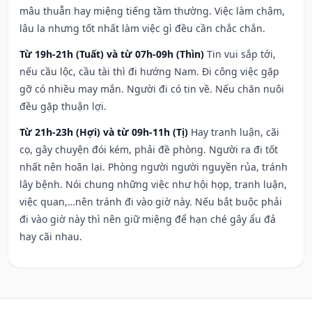
mâu thuẫn hay miệng tiếng tầm thường. Việc làm chậm,
lâu la nhưng tốt nhất làm việc gì đều cần chắc chắn.
Từ 19h-21h (Tuất) và từ 07h-09h (Thìn)
Tin vui sắp tới,
nếu cầu lộc, cầu tài thì đi hướng Nam. Đi công việc gặp
gỡ có nhiều may mắn. Người đi có tin về. Nếu chăn nuôi
đều gặp thuận lợi.
Từ 21h-23h (Hợi) và từ 09h-11h (Tị)
Hay tranh luận, cãi
cọ, gây chuyện đói kém, phải đề phòng. Người ra đi tốt
nhất nên hoãn lại. Phòng người người nguyền rủa, tránh
lây bệnh. Nói chung những việc như hội họp, tranh luận,
việc quan,…nên tránh đi vào giờ này. Nếu bắt buộc phải
đi vào giờ này thì nên giữ miệng để hạn ché gây ẩu đả
hay cãi nhau.