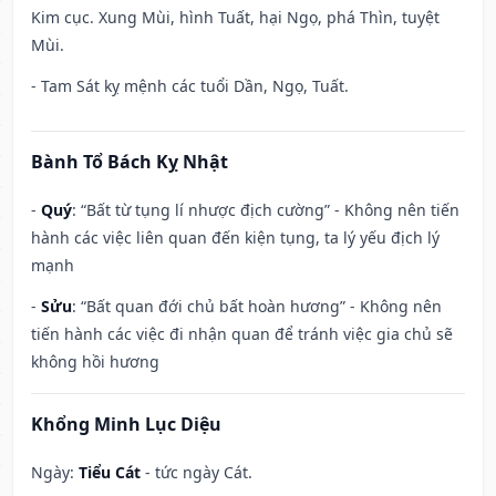
Kim cục. Xung Mùi, hình Tuất, hại Ngọ, phá Thìn, tuyệt
Mùi.
- Tam Sát kỵ mệnh các tuổi Dần, Ngọ, Tuất.
Bành Tổ Bách Kỵ Nhật
-
Quý
: “Bất từ tụng lí nhược địch cường” - Không nên tiến
hành các việc liên quan đến kiện tụng, ta lý yếu địch lý
mạnh
-
Sửu
: “Bất quan đới chủ bất hoàn hương” - Không nên
tiến hành các việc đi nhận quan để tránh việc gia chủ sẽ
không hồi hương
Khổng Minh Lục Diệu
Ngày:
Tiểu Cát
- tức ngày Cát.