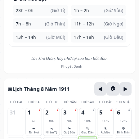
23h – 0h
(Giờ Tí)
1h – 2h
(Giờ Sửu)
7h – 8h
(Giờ Thìn)
11h – 12h
(Giờ Ngọ)
13h – 14h
(Giờ Mùi)
17h – 18h
(Giờ Dậu)
Lúc khó khăn, hãy nhớ tại sao bạn bắt đầu.
— Khuyết Danh
Lịch Tháng 8 Năm 1911
THỨ HAI
THỨ BA
THỨ TƯ
THỨ NĂM
THỨ SÁU
THỨ BẢY
CHỦ NHẬT
31
1
2
3
4
5
6
7/6
8/6
9/6
10/6
11/6
12/6
🐖
🐀
🐂
🐅
🐈
🐉
Tân Hợi
Nhâm Tý
Quý Sửu
Giáp Dần
Ất Mão
Bính Thìn