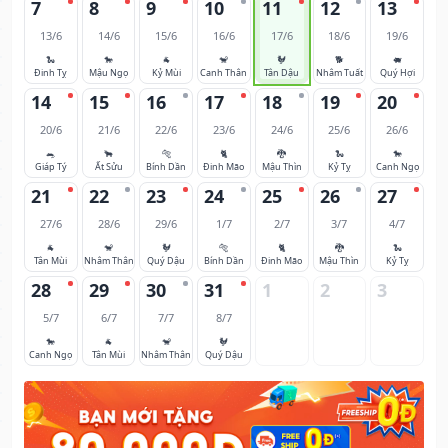
7
8
9
10
11
12
13
13/6
14/6
15/6
16/6
17/6
18/6
19/6
🐍
🐎
🐐
🐒
🐓
🐕
🐖
Đinh Tỵ
Mậu Ngọ
Kỷ Mùi
Canh Thân
Tân Dậu
Nhâm Tuất
Quý Hợi
14
15
16
17
18
19
20
20/6
21/6
22/6
23/6
24/6
25/6
26/6
🐀
🐂
🐅
🐈
🐉
🐍
🐎
Giáp Tý
Ất Sửu
Bính Dần
Đinh Mão
Mậu Thìn
Kỷ Tỵ
Canh Ngọ
21
22
23
24
25
26
27
27/6
28/6
29/6
1/7
2/7
3/7
4/7
🐐
🐒
🐓
🐅
🐈
🐉
🐍
Tân Mùi
Nhâm Thân
Quý Dậu
Bính Dần
Đinh Mão
Mậu Thìn
Kỷ Tỵ
28
29
30
31
1
2
3
5/7
6/7
7/7
8/7
🐎
🐐
🐒
🐓
Canh Ngọ
Tân Mùi
Nhâm Thân
Quý Dậu