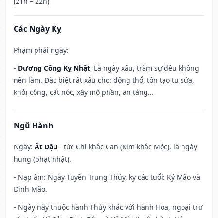
(21h – 22h)
Các Ngày Kỵ
Phạm phải ngày:
-
Dương Công Kỵ Nhật
: Là ngày xấu, trăm sự đều không
nên làm. Đặc biệt rất xấu cho: động thổ, tôn tạo tu sửa,
khởi công, cất nóc, xây mộ phần, an táng...
Ngũ Hành
Ngày:
Ất Dậu
- tức Chi khắc Can (Kim khắc Mộc), là ngày
hung (phạt nhật).
- Nạp âm: Ngày Tuyền Trung Thủy, kỵ các tuổi: Kỷ Mão và
Đinh Mão.
- Ngày này thuộc hành Thủy khắc với hành Hỏa, ngoại trừ