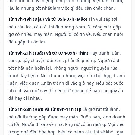
mâu thuẫn hay miệng tiếng tầm thường. Việc làm chậm,
lâu la nhưng tốt nhất làm việc gì đều cần chắc chắn.
Từ 17h-19h (Dậu) và từ 05h-07h (Mão)
Tin vui sắp tới,
nếu cầu lộc, cầu tài thì đi hướng Nam. Đi công việc gặp
gỡ có nhiều may mắn. Người đi có tin về. Nếu chăn nuôi
đều gặp thuận lợi.
Từ 19h-21h (Tuất) và từ 07h-09h (Thìn)
Hay tranh luận,
cãi cọ, gây chuyện đói kém, phải đề phòng. Người ra đi
tốt nhất nên hoãn lại. Phòng người người nguyền rủa,
tránh lây bệnh. Nói chung những việc như hội họp, tranh
luận, việc quan,…nên tránh đi vào giờ này. Nếu bắt buộc
phải đi vào giờ này thì nên giữ miệng để hạn ché gây ẩu
đả hay cãi nhau.
Từ 21h-23h (Hợi) và từ 09h-11h (Tị)
Là giờ rất tốt lành,
nếu đi thường gặp được may mắn. Buôn bán, kinh doanh
có lời. Người đi sắp về nhà. Phụ nữ có tin mừng. Mọi việc
trong nhà đều hòa hợp. Nếu có bệnh cầu thì sẽ khỏi, gia