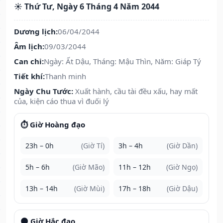
☀️ Thứ Tư, Ngày 6 Tháng 4 Năm 2044
Dương lịch:
06/04/2044
Âm lịch:
09/03/2044
Can chi:
Ngày: Ất Dậu, Tháng: Mậu Thìn, Năm: Giáp Tý
Tiết khí:
Thanh minh
Ngày Chu Tước:
Xuất hành, cầu tài đều xấu, hay mất
của, kiện cáo thua vì đuối lý
⏱️ Giờ Hoàng đạo
23h – 0h
(Giờ Tí)
3h – 4h
(Giờ Dần)
5h – 6h
(Giờ Mão)
11h – 12h
(Giờ Ngọ)
13h – 14h
(Giờ Mùi)
17h – 18h
(Giờ Dậu)
🌑 Giờ Hắc đạo