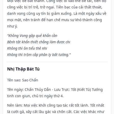
Mọi việc dễ bất thành. Công việc đi vào thế bế tắc, tiến độ
công việc bị trì trệ, trở ngại. Tiền bạc của cải thất thoát,
danh vọng cũng uy tín bị giảm xuống. Là một ngày xấu về
mọi mặt, nên tránh để hạn chế mưu sự khó thành công
như ý.
“Không Vong gặp quẻ khẩn cần
Bệnh tật khẩn thiết chẳng làm được chi
Không thì ôn tiểu thê nhi
Không thì trộm cắp phân ly bất tường.”
Nhị Thập Bát Tú
Tên sao
: Sao Chẩn
Tên ngày
: Chẩn Thủy Dẫn - Lưu Trực: Tốt (Kiết Tú) Tướng
tinh con giun, chủ trị ngày thứ 4.
Nên làm
: Mọi việc khởi công tạo tác rất tốt lành. Tốt nhất
là cưới gả, xây cất lầu gác và chôn cất. Các việc khác như