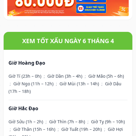
XEM TỐT XẤU NGÀY 6 THÁNG 4
Giờ Hoàng Đạo
Giờ Tí (23h – 0h)
;
Giờ Dần (3h – 4h)
;
Giờ Mão (5h – 6h)
;
Giờ Ngọ (11h – 12h)
;
Giờ Mùi (13h – 14h)
;
Giờ Dậu
(17h – 18h)
Giờ Hắc Đạo
Giờ Sửu (1h – 2h)
;
Giờ Thìn (7h – 8h)
;
Giờ Tỵ (9h – 10h)
;
Giờ Thân (15h – 16h)
;
Giờ Tuất (19h – 20h)
;
Giờ Hợi