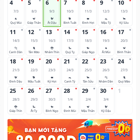
4
5
6
7
8
9
10
7/3
8/3
9/3
10/3
11/3
12/3
13/3
🐐
🐒
🐓
🐕
🐖
🐀
🐂
Quý Mùi
Giáp Thân
Ất Dậu
Bính Tuất
Đinh Hợi
Mậu Tý
Kỷ Sửu
11
12
13
14
15
16
17
14/3
15/3
16/3
17/3
18/3
19/3
20/3
🐅
🐈
🐉
🐍
🐎
🐐
🐒
Canh Dần
Tân Mão
Nhâm Thìn
Quý Tỵ
Giáp Ngọ
Ất Mùi
Bính Thân
18
19
20
21
22
23
24
21/3
22/3
23/3
24/3
25/3
26/3
27/3
🐓
🐕
🐖
🐀
🐂
🐅
🐈
Đinh Dậu
Mậu Tuất
Kỷ Hợi
Canh Tý
Tân Sửu
Nhâm Dần
Quý Mão
25
26
27
28
29
30
1
28/3
29/3
30/3
1/4
2/4
3/4
🐉
🐍
🐎
🐐
🐒
🐓
Giáp Thìn
Ất Tỵ
Bính Ngọ
Đinh Mùi
Mậu Thân
Kỷ Dậu