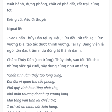
xuất hành, dựng phòng, chặt cỏ phá đất, cất trại, cũng
tốt.
Kiêng cữ
: Việc đi thuyền.
Ngoại lệ
:
- Sao Chẩn Thủy Dẫn tại Tỵ, Dậu, Sửu đều rất tốt. Tại Sửu:
Vượng Địa, tạo tác được thịnh vượng. Tại Tỵ: Đăng Viên là
ngôi tôn đại, trăm mưu động ắt thành danh.
Chẩn: Thủy Dẫn (con trùng): Thủy tinh, sao tốt. Tốt cho
những việc gả cưới, xây dựng cũng như an táng.
“Chẩn tinh lâm thủy tạo long cung,
Đại đại vi quan thụ sắc phong,
Phú quý vinh hoa tăng phúc thọ,
Khố mãn thương doanh tự xương long.
Mai táng văn tinh lai chiếu trợ,
Trạch xá an ninh, bất kiến hung.