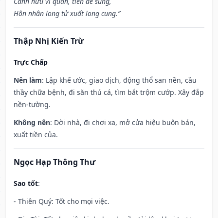
Cánh hữu vi quan, tiên đế sủng,
Hôn nhân long tử xuất long cung.”
Thập Nhị Kiến Trừ
Trực Chấp
Nên làm
: Lập khế ước, giao dịch, động thổ san nền, cầu
thầy chữa bệnh, đi săn thú cá, tìm bắt trộm cướp. Xây đắp
nền-tường.
Không nên
: Dời nhà, đi chơi xa, mở cửa hiệu buôn bán,
xuất tiền của.
Ngọc Hạp Thông Thư
Sao tốt
:
- Thiên Quý: Tốt cho mọi việc.