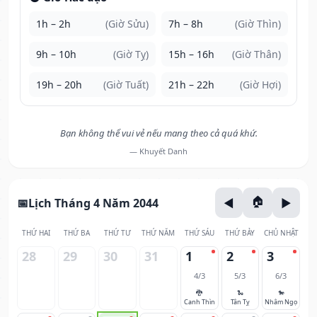
1h – 2h
(Giờ Sửu)
7h – 8h
(Giờ Thìn)
9h – 10h
(Giờ Tỵ)
15h – 16h
(Giờ Thân)
19h – 20h
(Giờ Tuất)
21h – 22h
(Giờ Hợi)
Bạn không thể vui vẻ nếu mang theo cả quá khứ.
— Khuyết Danh
Lịch Tháng 4 Năm 2044
THỨ HAI
THỨ BA
THỨ TƯ
THỨ NĂM
THỨ SÁU
THỨ BẢY
CHỦ NHẬT
28
29
30
31
1
2
3
4/3
5/3
6/3
🐉
🐍
🐎
Canh Thìn
Tân Tỵ
Nhâm Ngọ