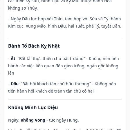
các tuổi: Kỷ Sửu, Đinh Dậu và Kỷ Mùi thuộc hành Hỏa
không sợ Thủy.
- Ngày Dậu lục hợp với Thìn, tam hợp với Sửu và Tỵ thành
Kim cục. Xung Mão, hình Dậu, hại Tuất, phá Tý, tuyệt Dần.
Bành Tổ Bách Kỵ Nhật
-
Ất
: “Bất tải thực thiên chu bất trưởng” - Không nên tiến
hành các việc liên quan đến gieo trồng, ngàn gốc không
lên
-
Dậu
: “Bất hội khách tân chủ hữu thương” - Không nên
tiến hành hội khách để tránh tân chủ có hại
Khổng Minh Lục Diệu
Ngày:
Không Vong
- tức ngày Hung.