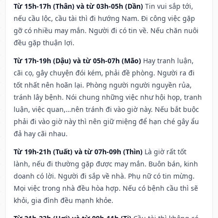
Từ 15h-17h (Thân) và từ 03h-05h (Dần)
Tin vui sắp tới,
nếu cầu lộc, cầu tài thì đi hướng Nam. Đi công việc gặp
gỡ có nhiều may mắn. Người đi có tin về. Nếu chăn nuôi
đều gặp thuận lợi.
Từ 17h-19h (Dậu) và từ 05h-07h (Mão)
Hay tranh luận,
cãi cọ, gây chuyện đói kém, phải đề phòng. Người ra đi
tốt nhất nên hoãn lại. Phòng người người nguyền rủa,
tránh lây bệnh. Nói chung những việc như hội họp, tranh
luận, việc quan,…nên tránh đi vào giờ này. Nếu bắt buộc
phải đi vào giờ này thì nên giữ miệng để hạn ché gây ẩu
đả hay cãi nhau.
Từ 19h-21h (Tuất) và từ 07h-09h (Thìn)
Là giờ rất tốt
lành, nếu đi thường gặp được may mắn. Buôn bán, kinh
doanh có lời. Người đi sắp về nhà. Phụ nữ có tin mừng.
Mọi việc trong nhà đều hòa hợp. Nếu có bệnh cầu thì sẽ
khỏi, gia đình đều mạnh khỏe.