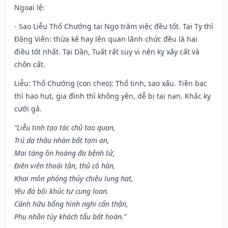
Ngoại lệ
:
- Sao Liễu Thổ Chướng tại Ngọ trăm việc đều tốt. Tại Tỵ thì
Đăng Viên: thừa kế hay lên quan lãnh chức đều là hai
điều tốt nhất. Tại Dần, Tuất rất suy vi nên kỵ xây cất và
chôn cất.
Liễu: Thổ Chướng (con cheo): Thổ tinh, sao xấu. Tiền bạc
thì hao hụt, gia đình thì không yên, dễ bị tai nạn. Khắc kỵ
cưới gả.
“Liễu tinh tạo tác chủ tao quan,
Trú dạ thâu nhàn bất tạm an,
Mai táng ôn hoàng đa bệnh tử,
Điền viên thoái tận, thủ cô hàn,
Khai môn phóng thủy chiêu lung hạt,
Yêu đà bối khúc tự cung loan.
Cánh hữu bổng hình nghi cẩn thận,
Phụ nhân tùy khách tẩu bất hoàn.”