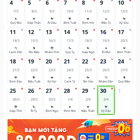
4
5
6
7
8
9
10
7/3
8/3
9/3
10/3
11/3
12/3
13/3
🐐
🐒
🐓
🐕
🐖
🐀
🐂
Quý Mùi
Giáp Thân
Ất Dậu
Bính Tuất
Đinh Hợi
Mậu Tý
Kỷ Sửu
11
12
13
14
15
16
17
14/3
15/3
16/3
17/3
18/3
19/3
20/3
🐅
🐈
🐉
🐍
🐎
🐐
🐒
Canh Dần
Tân Mão
Nhâm Thìn
Quý Tỵ
Giáp Ngọ
Ất Mùi
Bính Thân
18
19
20
21
22
23
24
21/3
22/3
23/3
24/3
25/3
26/3
27/3
🐓
🐕
🐖
🐀
🐂
🐅
🐈
Đinh Dậu
Mậu Tuất
Kỷ Hợi
Canh Tý
Tân Sửu
Nhâm Dần
Quý Mão
25
26
27
28
29
30
1
28/3
29/3
30/3
1/4
2/4
3/4
🐉
🐍
🐎
🐐
🐒
🐓
Giáp Thìn
Ất Tỵ
Bính Ngọ
Đinh Mùi
Mậu Thân
Kỷ Dậu