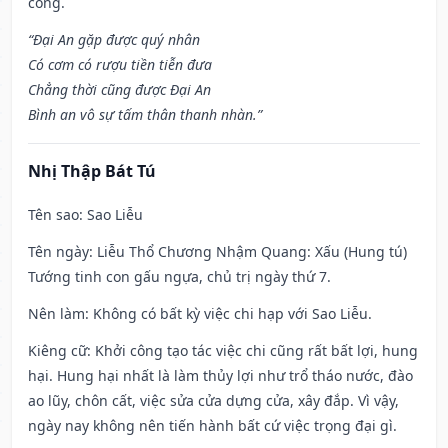
công.
“Đại An gặp được quý nhân
Có cơm có rượu tiền tiễn đưa
Chẳng thời cũng được Đại An
Bình an vô sự tấm thân thanh nhàn.”
Nhị Thập Bát Tú
Tên sao
: Sao Liễu
Tên ngày
: Liễu Thổ Chương Nhậm Quang: Xấu (Hung tú)
Tướng tinh con gấu ngựa, chủ trị ngày thứ 7.
Nên làm
: Không có bất kỳ việc chi hạp với Sao Liễu.
Kiêng cữ
: Khởi công tạo tác việc chi cũng rất bất lợi, hung
hại. Hung hại nhất là làm thủy lợi như trổ tháo nước, đào
ao lũy, chôn cất, việc sửa cửa dựng cửa, xây đắp. Vì vậy,
ngày nay không nên tiến hành bất cứ việc trọng đại gì.