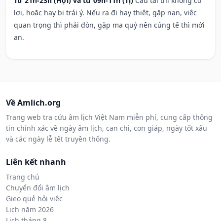
Từ 21h-23h (Hợi) và từ 09h-11h (Tị)
Cầu tài thì không có
lợi, hoặc hay bị trái ý. Nếu ra đi hay thiệt, gặp nạn, việc
quan trọng thì phải đòn, gặp ma quỷ nên cúng tế thì mới
an.
Về Amlich.org
Trang web tra cứu âm lịch Việt Nam miễn phí, cung cấp thông
tin chính xác về ngày âm lịch, can chi, con giáp, ngày tốt xấu
và các ngày lễ tết truyền thống.
Liên kết nhanh
Trang chủ
Chuyển đổi âm lịch
Gieo quẻ hỏi việc
Lịch năm 2026
Lịch tháng 8