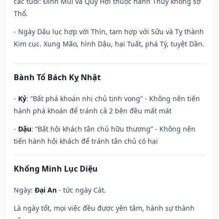
các tuổi: Đinh Mùi và Quý Hợi thuộc hành Thủy không sợ
Thổ.
- Ngày Dậu lục hợp với Thìn, tam hợp với Sửu và Tỵ thành
Kim cục. Xung Mão, hình Dậu, hại Tuất, phá Tý, tuyệt Dần.
Bành Tổ Bách Kỵ Nhật
-
Kỷ
: “Bất phá khoán nhị chủ tịnh vong” - Không nên tiến
hành phá khoán để tránh cả 2 bên đều mất mát
-
Dậu
: “Bất hội khách tân chủ hữu thương” - Không nên
tiến hành hội khách để tránh tân chủ có hại
Khổng Minh Lục Diệu
Ngày:
Đại An
- tức ngày Cát.
Là ngày tốt, mọi việc đều được yên tâm, hành sự thành