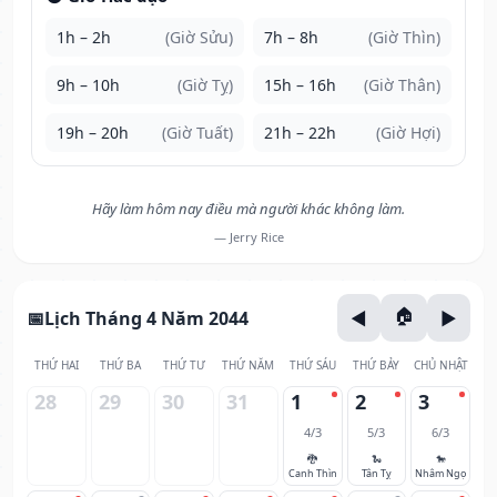
1h – 2h
(Giờ Sửu)
7h – 8h
(Giờ Thìn)
9h – 10h
(Giờ Tỵ)
15h – 16h
(Giờ Thân)
19h – 20h
(Giờ Tuất)
21h – 22h
(Giờ Hợi)
Hãy làm hôm nay điều mà người khác không làm.
— Jerry Rice
Lịch Tháng 4 Năm 2044
THỨ HAI
THỨ BA
THỨ TƯ
THỨ NĂM
THỨ SÁU
THỨ BẢY
CHỦ NHẬT
28
29
30
31
1
2
3
4/3
5/3
6/3
🐉
🐍
🐎
Canh Thìn
Tân Tỵ
Nhâm Ngọ