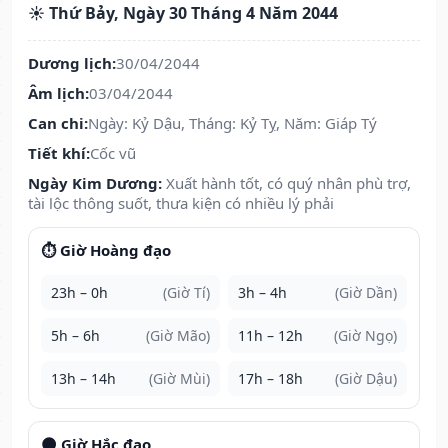
☀️ Thứ Bảy, Ngày 30 Tháng 4 Năm 2044
Dương lịch:
30/04/2044
Âm lịch:
03/04/2044
Can chi:
Ngày: Kỷ Dậu, Tháng: Kỷ Tỵ, Năm: Giáp Tý
Tiết khí:
Cốc vũ
Ngày Kim Dương:
Xuất hành tốt, có quý nhân phù trợ,
tài lộc thông suốt, thưa kiện có nhiều lý phải
⏱️ Giờ Hoàng đạo
23h – 0h
(Giờ Tí)
3h – 4h
(Giờ Dần)
5h – 6h
(Giờ Mão)
11h – 12h
(Giờ Ngọ)
13h – 14h
(Giờ Mùi)
17h – 18h
(Giờ Dậu)
🌑 Giờ Hắc đạo