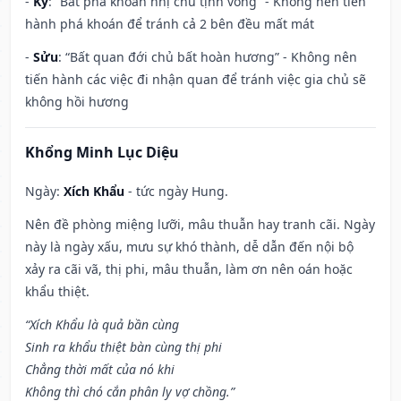
-
Kỷ
: “Bất phá khoán nhị chủ tịnh vong” - Không nên tiến
hành phá khoán để tránh cả 2 bên đều mất mát
-
Sửu
: “Bất quan đới chủ bất hoàn hương” - Không nên
tiến hành các việc đi nhận quan để tránh việc gia chủ sẽ
không hồi hương
Khổng Minh Lục Diệu
Ngày:
Xích Khẩu
- tức ngày Hung.
Nên đề phòng miệng lưỡi, mâu thuẫn hay tranh cãi. Ngày
này là ngày xấu, mưu sự khó thành, dễ dẫn đến nội bộ
xảy ra cãi vã, thị phi, mâu thuẫn, làm ơn nên oán hoặc
khẩu thiệt.
“Xích Khẩu là quả bần cùng
Sinh ra khẩu thiệt bàn cùng thị phi
Chẳng thời mất của nó khi
Không thì chó cắn phân ly vợ chồng.”