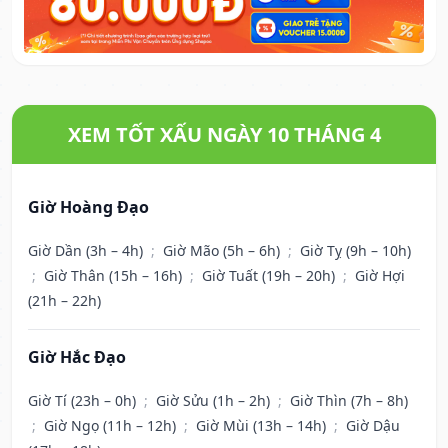
XEM TỐT XẤU NGÀY 10 THÁNG 4
Giờ Hoàng Đạo
Giờ Dần (3h – 4h)
;
Giờ Mão (5h – 6h)
;
Giờ Tỵ (9h – 10h)
;
Giờ Thân (15h – 16h)
;
Giờ Tuất (19h – 20h)
;
Giờ Hợi
(21h – 22h)
Giờ Hắc Đạo
Giờ Tí (23h – 0h)
;
Giờ Sửu (1h – 2h)
;
Giờ Thìn (7h – 8h)
;
Giờ Ngọ (11h – 12h)
;
Giờ Mùi (13h – 14h)
;
Giờ Dậu