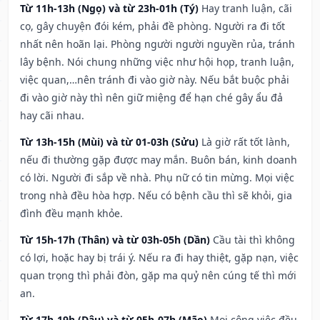
Từ 11h-13h (Ngọ) và từ 23h-01h (Tý)
Hay tranh luận, cãi
cọ, gây chuyện đói kém, phải đề phòng. Người ra đi tốt
nhất nên hoãn lại. Phòng người người nguyền rủa, tránh
lây bệnh. Nói chung những việc như hội họp, tranh luận,
việc quan,…nên tránh đi vào giờ này. Nếu bắt buộc phải
đi vào giờ này thì nên giữ miệng để hạn ché gây ẩu đả
hay cãi nhau.
Từ 13h-15h (Mùi) và từ 01-03h (Sửu)
Là giờ rất tốt lành,
nếu đi thường gặp được may mắn. Buôn bán, kinh doanh
có lời. Người đi sắp về nhà. Phụ nữ có tin mừng. Mọi việc
trong nhà đều hòa hợp. Nếu có bệnh cầu thì sẽ khỏi, gia
đình đều mạnh khỏe.
Từ 15h-17h (Thân) và từ 03h-05h (Dần)
Cầu tài thì không
có lợi, hoặc hay bị trái ý. Nếu ra đi hay thiệt, gặp nạn, việc
quan trọng thì phải đòn, gặp ma quỷ nên cúng tế thì mới
an.
Từ 17h-19h (Dậu) và từ 05h-07h (Mão)
Mọi công việc đều