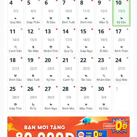
4
5
6
7
8
9
10
7/3
8/3
9/3
10/3
11/3
12/3
13/3
🐐
🐒
🐓
🐕
🐖
🐀
🐂
Quý Mùi
Giáp Thân
Ất Dậu
Bính Tuất
Đinh Hợi
Mậu Tý
Kỷ Sửu
11
12
13
14
15
16
17
14/3
15/3
16/3
17/3
18/3
19/3
20/3
🐅
🐈
🐉
🐍
🐎
🐐
🐒
Canh Dần
Tân Mão
Nhâm Thìn
Quý Tỵ
Giáp Ngọ
Ất Mùi
Bính Thân
18
19
20
21
22
23
24
21/3
22/3
23/3
24/3
25/3
26/3
27/3
🐓
🐕
🐖
🐀
🐂
🐅
🐈
Đinh Dậu
Mậu Tuất
Kỷ Hợi
Canh Tý
Tân Sửu
Nhâm Dần
Quý Mão
25
26
27
28
29
30
1
28/3
29/3
30/3
1/4
2/4
3/4
🐉
🐍
🐎
🐐
🐒
🐓
Giáp Thìn
Ất Tỵ
Bính Ngọ
Đinh Mùi
Mậu Thân
Kỷ Dậu