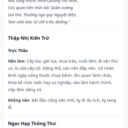
Mai táng nhược nhiên phùng thử nhật,
Cao quan tiến chức bái Quân vương.
Giá thú: Thường nga quy Nguyệt điện,
Tam niên bào tử chế triều đường.”
Thập Nhị Kiến Trừ
Trực Thâu
Nên làm
: Cấy lúa, gặt lúa, mua trâu, nuôi tằm, đi săn thú
cá, tu sửa cây cối. Động thổ, san nền đắp nền, nữ nhân
khởi ngày uống thuốc chưa bệnh, lên quan lãnh chức,
thừa kế chức tước hay sự nghiệp, vào làm hành chính,
nộp đơn dâng sớ.
Không nên
: Bắt đầu công việc mới, kỵ đi du lịch, kỵ tang
lễ.
Ngọc Hạp Thông Thư