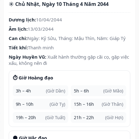
☀️ Chủ Nhật, Ngày 10 Tháng 4 Năm 2044
Dương lịch:
10/04/2044
Âm lịch:
13/03/2044
Can chi:
Ngày: Kỷ Sửu, Tháng: Mậu Thìn, Năm: Giáp Tý
Tiết khí:
Thanh minh
Ngày Huyền Vũ:
Xuất hành thường gặp cãi cọ, gặp việc
xấu, không nên đi
⏱️ Giờ Hoàng đạo
3h – 4h
(Giờ Dần)
5h – 6h
(Giờ Mão)
9h – 10h
(Giờ Tỵ)
15h – 16h
(Giờ Thân)
19h – 20h
(Giờ Tuất)
21h – 22h
(Giờ Hợi)
🌑 Giờ Hắc đạo