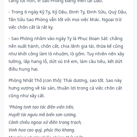
càng tốt hơn, vì Sao Phòng Đăng Viên tại Dậu.
- Trong 6 ngày Kỷ Tỵ, Kỷ Dậu, Đinh Tỵ, Đinh Sửu, Quý Dậu,
Tân Sửu Sao Phòng vẫn tốt với mọi việc khác. Ngoại trừ
việc chôn cất là rất kỵ.
- Sao Phòng nhằm vào ngày Tỵ là Phục Đoạn Sát: chẳng
nên xuất hành, chôn cất, chia lãnh gia tài, thừa kế cũng
như khởi công làm lò nhuộm, lò gốm. Tuy nhiên nên xây
tường, lấp hang lỗ, dứt vú trẻ em, làm cầu tiêu, kết dứt
điều hung hại.
Phòng Nhật Thố (con thỏ): Thái dương, sao tốt. Sao này
hưng vượng về tài sản, thuận lợi trong cả việc chôn cất
cũng như xây cất.
“Phòng tinh tạo tác điền viên tiến,
Huyết tài ngưu mã biến sơn cương,
Cánh chiêu ngoại xứ điền trang trạch,
Vinh hoa cao quý, phúc thọ khang.