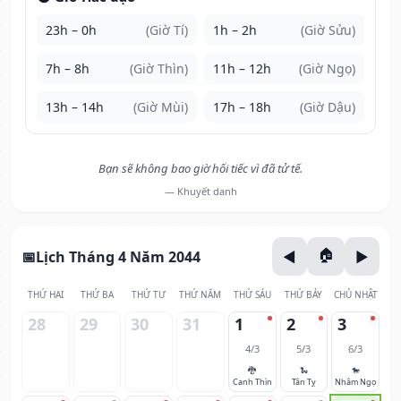
23h – 0h
(Giờ Tí)
1h – 2h
(Giờ Sửu)
7h – 8h
(Giờ Thìn)
11h – 12h
(Giờ Ngọ)
13h – 14h
(Giờ Mùi)
17h – 18h
(Giờ Dậu)
Bạn sẽ không bao giờ hối tiếc vì đã tử tế.
— Khuyết danh
Lịch Tháng 4 Năm 2044
THỨ HAI
THỨ BA
THỨ TƯ
THỨ NĂM
THỨ SÁU
THỨ BẢY
CHỦ NHẬT
28
29
30
31
1
2
3
4/3
5/3
6/3
🐉
🐍
🐎
Canh Thìn
Tân Tỵ
Nhâm Ngọ