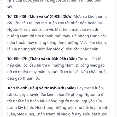
Nhà cửa được yên lành. Người xuất hành thì đều bình
yên.
Từ 13h-15h (Mùi) và từ 01-03h (Sửu)
Mưu sự khó thành,
cầu lộc, cầu tài mờ mịt. Kiện cáo tốt nhất nên hoãn lại.
Người đi xa chưa có tin về. Mất tiền, mất của nếu đi
hướng Nam thì tìm nhanh mới thấy. Đề phòng tranh cãi,
mâu thuẫn hay miệng tiếng tầm thường. Việc làm chậm,
lâu la nhưng tốt nhất làm việc gì đều cần chắc chắn.
Từ 15h-17h (Thân) và từ 03h-05h (Dần)
Tin vui sắp tới,
nếu cầu lộc, cầu tài thì đi hướng Nam. Đi công việc gặp
gỡ có nhiều may mắn. Người đi có tin về. Nếu chăn nuôi
đều gặp thuận lợi.
Từ 17h-19h (Dậu) và từ 05h-07h (Mão)
Hay tranh luận,
cãi cọ, gây chuyện đói kém, phải đề phòng. Người ra đi
tốt nhất nên hoãn lại. Phòng người người nguyền rủa,
tránh lây bệnh. Nói chung những việc như hội họp, tranh
luận, việc quan,…nên tránh đi vào giờ này. Nếu bắt buộc