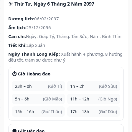
☀️ Thứ Tư, Ngày 6 Tháng 2 Năm 2097
Dương lịch:
06/02/2097
Âm lịch:
25/12/2096
Can chi:
Ngày: Giáp Tý, Tháng: Tân Sửu, Năm: Bính Thìn
Tiết khí:
Lập xuân
Ngày Thanh Long Kiếp:
Xuất hành 4 phương, 8 hướng
đều tốt, trăm sự được như ý
⏱️ Giờ Hoàng đạo
23h – 0h
(Giờ Tí)
1h – 2h
(Giờ Sửu)
5h – 6h
(Giờ Mão)
11h – 12h
(Giờ Ngọ)
15h – 16h
(Giờ Thân)
17h – 18h
(Giờ Dậu)
🌑 Giờ Hắc đạo