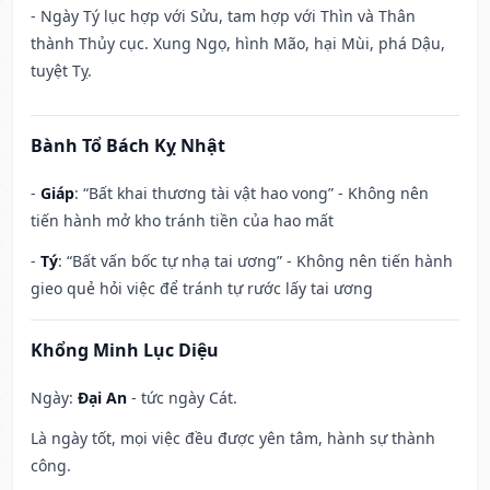
- Ngày Tý lục hợp với Sửu, tam hợp với Thìn và Thân
thành Thủy cục. Xung Ngọ, hình Mão, hại Mùi, phá Dậu,
tuyệt Tỵ.
Bành Tổ Bách Kỵ Nhật
-
Giáp
: “Bất khai thương tài vật hao vong” - Không nên
tiến hành mở kho tránh tiền của hao mất
-
Tý
: “Bất vấn bốc tự nhạ tai ương” - Không nên tiến hành
gieo quẻ hỏi việc để tránh tự rước lấy tai ương
Khổng Minh Lục Diệu
Ngày:
Đại An
- tức ngày Cát.
Là ngày tốt, mọi việc đều được yên tâm, hành sự thành
công.