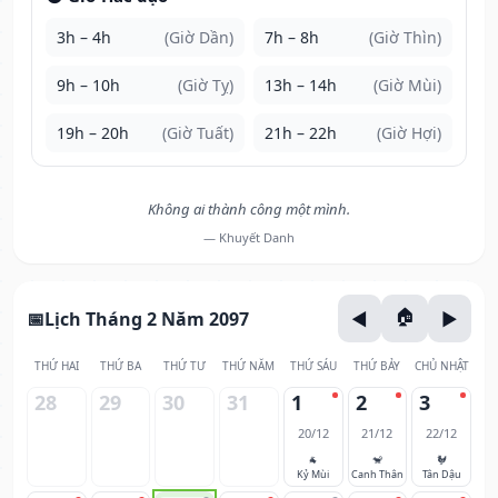
3h – 4h
(Giờ Dần)
7h – 8h
(Giờ Thìn)
9h – 10h
(Giờ Tỵ)
13h – 14h
(Giờ Mùi)
19h – 20h
(Giờ Tuất)
21h – 22h
(Giờ Hợi)
Không ai thành công một mình.
— Khuyết Danh
Lịch Tháng 2 Năm 2097
THỨ HAI
THỨ BA
THỨ TƯ
THỨ NĂM
THỨ SÁU
THỨ BẢY
CHỦ NHẬT
28
29
30
31
1
2
3
20/12
21/12
22/12
🐐
🐒
🐓
Kỷ Mùi
Canh Thân
Tân Dậu