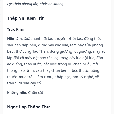
Lục thân phong lộc, phúc an khang.”
Thập Nhị Kiến Trừ
Trực Khai
Nên làm
: Xuất hành, đi tàu thuyền, khởi tạo, động thổ,
san nền đắp nền, dựng xây kho vựa, làm hay sửa phòng
bếp, thờ cúng Táo Thần, đóng giường lót giường, may áo,
lắp đặt cỗ máy dệt hay các loại máy, cấy lúa gặt lúa, đào
ao giếng, tháo nước, các việc trong vụ chăn nuôi, mở
thông hào rãnh, cầu thầy chữa bệnh, bốc thuốc, uống
thuốc, mua trâu, làm rượu, nhập học, học kỹ nghệ, vẽ
tranh, tu sửa cây cối.
Không nên
: Chôn cất
Ngọc Hạp Thông Thư