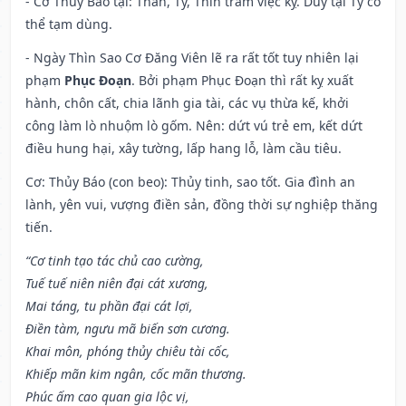
- Cơ Thủy Báo tại: Thân, Tý, Thìn trăm việc kỵ. Duy tại Tý có
thể tạm dùng.
- Ngày Thìn Sao Cơ Đăng Viên lẽ ra rất tốt tuy nhiên lại
phạm
Phục Đoạn
. Bởi phạm Phục Đoạn thì rất kỵ xuất
hành, chôn cất, chia lãnh gia tài, các vụ thừa kế, khởi
công làm lò nhuộm lò gốm. Nên: dứt vú trẻ em, kết dứt
điều hung hại, xây tường, lấp hang lỗ, làm cầu tiêu.
Cơ: Thủy Báo (con beo): Thủy tinh, sao tốt. Gia đình an
lành, yên vui, vượng điền sản, đồng thời sự nghiệp thăng
tiến.
“Cơ tinh tạo tác chủ cao cường,
Tuế tuế niên niên đại cát xương,
Mai táng, tu phần đại cát lợi,
Điền tàm, ngưu mã biến sơn cương.
Khai môn, phóng thủy chiêu tài cốc,
Khiếp mãn kim ngân, cốc mãn thương.
Phúc ấm cao quan gia lộc vị,