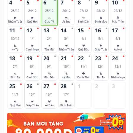
4
5
6
7
8
9
10
23/12
24/12
25/12
26/12
27/12
28/12
29/12
🐕
🐖
🐀
🐂
🐅
🐈
🐉
Nhâm Tuất
Quý Hợi
Giáp Tý
Ất Sửu
Bính Dần
Đinh Mão
Mậu Thìn
11
12
13
14
15
16
17
30/12
1/1
2/1
3/1
4/1
5/1
6/1
🐍
🐎
🐐
🐒
🐓
🐕
🐖
Kỷ Tỵ
Canh Ngọ
Tân Mùi
Nhâm Thân
Quý Dậu
Giáp Tuất
Ất Hợi
18
19
20
21
22
23
24
7/1
8/1
9/1
10/1
11/1
12/1
13/1
🐀
🐂
🐅
🐈
🐉
🐍
🐎
Bính Tý
Đinh Sửu
Mậu Dần
Kỷ Mão
Canh Thìn
Tân Tỵ
Nhâm Ngọ
25
26
27
28
1
2
3
14/1
15/1
16/1
17/1
🐐
🐒
🐓
🐕
Quý Mùi
Giáp Thân
Ất Dậu
Bính Tuất