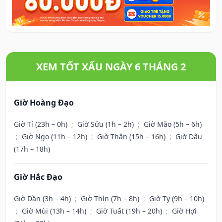
XEM TỐT XẤU NGÀY 6 THÁNG 2
Giờ Hoàng Đạo
Giờ Tí (23h – 0h)
;
Giờ Sửu (1h – 2h)
;
Giờ Mão (5h – 6h)
;
Giờ Ngọ (11h – 12h)
;
Giờ Thân (15h – 16h)
;
Giờ Dậu
(17h – 18h)
Giờ Hắc Đạo
Giờ Dần (3h – 4h)
;
Giờ Thìn (7h – 8h)
;
Giờ Tỵ (9h – 10h)
;
Giờ Mùi (13h – 14h)
;
Giờ Tuất (19h – 20h)
;
Giờ Hợi