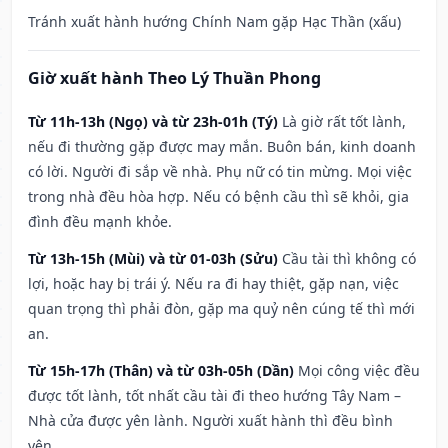
Tránh xuất hành hướng Chính Nam gặp Hạc Thần (xấu)
Giờ xuất hành Theo Lý Thuần Phong
Từ 11h-13h (Ngọ) và từ 23h-01h (Tý)
Là giờ rất tốt lành,
nếu đi thường gặp được may mắn. Buôn bán, kinh doanh
có lời. Người đi sắp về nhà. Phụ nữ có tin mừng. Mọi việc
trong nhà đều hòa hợp. Nếu có bệnh cầu thì sẽ khỏi, gia
đình đều mạnh khỏe.
Từ 13h-15h (Mùi) và từ 01-03h (Sửu)
Cầu tài thì không có
lợi, hoặc hay bị trái ý. Nếu ra đi hay thiệt, gặp nạn, việc
quan trọng thì phải đòn, gặp ma quỷ nên cúng tế thì mới
an.
Từ 15h-17h (Thân) và từ 03h-05h (Dần)
Mọi công việc đều
được tốt lành, tốt nhất cầu tài đi theo hướng Tây Nam –
Nhà cửa được yên lành. Người xuất hành thì đều bình
yên.