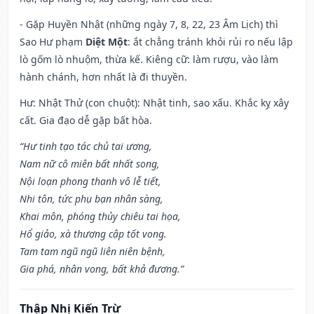
- Gặp Huyền Nhật (những ngày 7, 8, 22, 23 Âm Lịch) thì
Sao Hư phạm
Diệt Một
: ắt chẳng tránh khỏi rủi ro nếu lập
lò gốm lò nhuộm, thừa kế. Kiêng cữ: làm rượu, vào làm
hành chánh, hơn nhất là đi thuyền.
Hư: Nhật Thử (con chuột): Nhật tinh, sao xấu. Khắc kỵ xây
cất. Gia đạo dễ gặp bất hòa.
“Hư tinh tạo tác chủ tai ương,
Nam nữ cô miên bất nhất song,
Nội loạn phong thanh vô lễ tiết,
Nhi tôn, tức phụ bạn nhân sàng,
Khai môn, phóng thủy chiêu tai họa,
Hổ giảo, xà thương cập tốt vong.
Tam tam ngũ ngũ liên niên bệnh,
Gia phá, nhân vong, bất khả đương.”
Thập Nhị Kiến Trừ