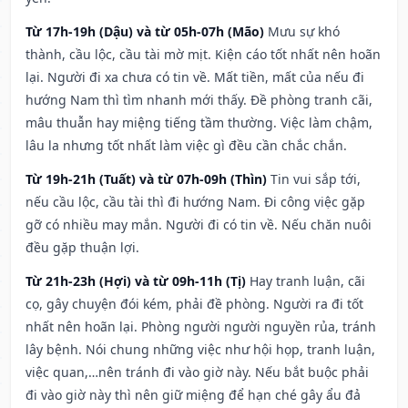
Từ 17h-19h (Dậu) và từ 05h-07h (Mão)
Mưu sự khó
thành, cầu lộc, cầu tài mờ mịt. Kiện cáo tốt nhất nên hoãn
lại. Người đi xa chưa có tin về. Mất tiền, mất của nếu đi
hướng Nam thì tìm nhanh mới thấy. Đề phòng tranh cãi,
mâu thuẫn hay miệng tiếng tầm thường. Việc làm chậm,
lâu la nhưng tốt nhất làm việc gì đều cần chắc chắn.
Từ 19h-21h (Tuất) và từ 07h-09h (Thìn)
Tin vui sắp tới,
nếu cầu lộc, cầu tài thì đi hướng Nam. Đi công việc gặp
gỡ có nhiều may mắn. Người đi có tin về. Nếu chăn nuôi
đều gặp thuận lợi.
Từ 21h-23h (Hợi) và từ 09h-11h (Tị)
Hay tranh luận, cãi
cọ, gây chuyện đói kém, phải đề phòng. Người ra đi tốt
nhất nên hoãn lại. Phòng người người nguyền rủa, tránh
lây bệnh. Nói chung những việc như hội họp, tranh luận,
việc quan,…nên tránh đi vào giờ này. Nếu bắt buộc phải
đi vào giờ này thì nên giữ miệng để hạn ché gây ẩu đả