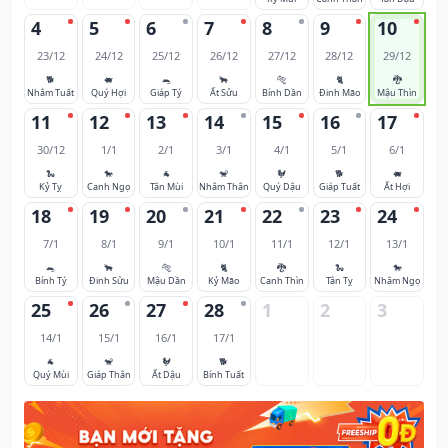
4
5
6
7
8
9
10
23/12
24/12
25/12
26/12
27/12
28/12
29/12
🐕
🐖
🐀
🐂
🐅
🐈
🐉
Nhâm Tuất
Quý Hợi
Giáp Tý
Ất Sửu
Bính Dần
Đinh Mão
Mậu Thìn
11
12
13
14
15
16
17
30/12
1/1
2/1
3/1
4/1
5/1
6/1
🐍
🐎
🐐
🐒
🐓
🐕
🐖
Kỷ Tỵ
Canh Ngọ
Tân Mùi
Nhâm Thân
Quý Dậu
Giáp Tuất
Ất Hợi
18
19
20
21
22
23
24
7/1
8/1
9/1
10/1
11/1
12/1
13/1
🐀
🐂
🐅
🐈
🐉
🐍
🐎
Bính Tý
Đinh Sửu
Mậu Dần
Kỷ Mão
Canh Thìn
Tân Tỵ
Nhâm Ngọ
25
26
27
28
1
2
3
14/1
15/1
16/1
17/1
🐐
🐒
🐓
🐕
Quý Mùi
Giáp Thân
Ất Dậu
Bính Tuất