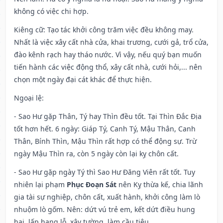
không có việc chi hợp.
Kiêng cữ
: Tạo tác khởi công trăm việc đều không may.
Nhất là việc xây cất nhà cửa, khai trương, cưới gả, trổ cửa,
đào kênh rạch hay tháo nước. Vì vậy, nếu quý bạn muốn
tiến hành các việc động thổ, xây cất nhà, cưới hỏi,... nên
chọn một ngày đại cát khác để thực hiện.
Ngoại lệ
:
- Sao Hư gặp Thân, Tý hay Thìn đều tốt. Tại Thìn Đắc Địa
tốt hơn hết. 6 ngày: Giáp Tý, Canh Tý, Mậu Thân, Canh
Thân, Bính Thìn, Mậu Thìn rất hợp có thể động sự. Trừ
ngày Mậu Thìn ra, còn 5 ngày còn lại kỵ chôn cất.
- Sao Hư gặp ngày Tý thì Sao Hư Đăng Viên rất tốt. Tuy
nhiên lại phạm
Phục Đoạn Sát
nên Kỵ thừa kế, chia lãnh
gia tài sự nghiệp, chôn cất, xuất hành, khởi công làm lò
nhuộm lò gốm. Nên: dứt vú trẻ em, kết dứt điều hung
hại, lấp hang lỗ, xây tường, làm cầu tiêu.