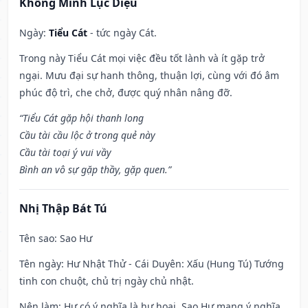
Khổng Minh Lục Diệu
Ngày:
Tiểu Cát
- tức ngày Cát.
Trong này Tiểu Cát mọi việc đều tốt lành và ít gặp trở
ngại. Mưu đại sự hanh thông, thuận lợi, cùng với đó âm
phúc độ trì, che chở, được quý nhân nâng đỡ.
“Tiểu Cát gặp hội thanh long
Cầu tài cầu lộc ở trong quẻ này
Cầu tài toại ý vui vầy
Bình an vô sự gặp thầy, gặp quen.”
Nhị Thập Bát Tú
Tên sao
: Sao Hư
Tên ngày
: Hư Nhật Thử - Cái Duyên: Xấu (Hung Tú) Tướng
tinh con chuột, chủ trị ngày chủ nhật.
Nên làm
: Hư có ý nghĩa là hư hoại. Sao Hư mang ý nghĩa