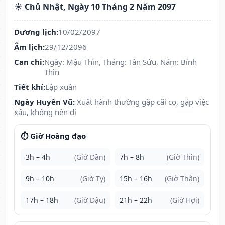
☀️ Chủ Nhật, Ngày 10 Tháng 2 Năm 2097
Dương lịch:
10/02/2097
Âm lịch:
29/12/2096
Can chi:
Ngày: Mậu Thìn, Tháng: Tân Sửu, Năm: Bính
Thìn
Tiết khí:
Lập xuân
Ngày Huyền Vũ:
Xuất hành thường gặp cãi cọ, gặp việc
xấu, không nên đi
⏱️ Giờ Hoàng đạo
3h – 4h
(Giờ Dần)
7h – 8h
(Giờ Thìn)
9h – 10h
(Giờ Tỵ)
15h – 16h
(Giờ Thân)
17h – 18h
(Giờ Dậu)
21h – 22h
(Giờ Hợi)