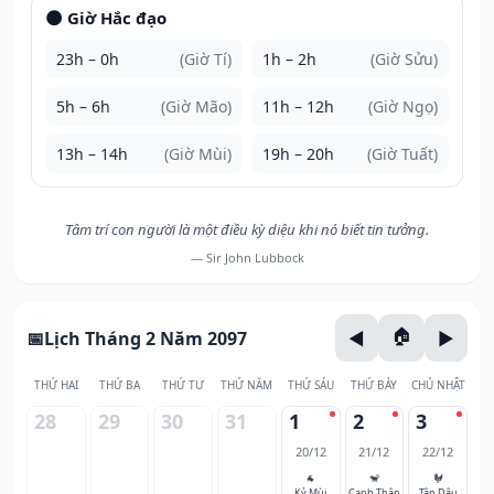
🌑 Giờ Hắc đạo
23h – 0h
(Giờ Tí)
1h – 2h
(Giờ Sửu)
5h – 6h
(Giờ Mão)
11h – 12h
(Giờ Ngọ)
13h – 14h
(Giờ Mùi)
19h – 20h
(Giờ Tuất)
Tâm trí con người là một điều kỳ diệu khi nó biết tin tưởng.
— Sir John Lubbock
Lịch Tháng 2 Năm 2097
THỨ HAI
THỨ BA
THỨ TƯ
THỨ NĂM
THỨ SÁU
THỨ BẢY
CHỦ NHẬT
28
29
30
31
1
2
3
20/12
21/12
22/12
🐐
🐒
🐓
Kỷ Mùi
Canh Thân
Tân Dậu