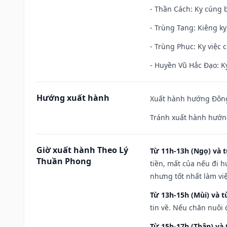
- Thần Cách: Kỵ cúng b
- Trùng Tang: Kiêng kỵ
- Trùng Phục: Kỵ việc c
- Huyền Vũ Hắc Đạo: Kỵ
Hướng xuất hành
Xuất hành hướng Đông
Tránh xuất hành hướn
Giờ xuất hành Theo Lý
Từ 11h-13h (Ngọ) và t
Thuần Phong
tiền, mất của nếu đi 
nhưng tốt nhất làm vi
Từ 13h-15h (Mùi) và t
tin về. Nếu chăn nuôi 
Từ 15h-17h (Thân) và 