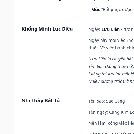
-
Mùi
: “Bất phục dược
Khổng Minh Lục Diệu
Ngày:
Lưu Liên
- tức 
Ngày này mọi việc khó
thiệt. Về việc hành ch
“Lưu Liên là chuyện bất
Tìm bạn chẳng thấy nử
Không thì lưu lạc một k
Nhiều đường trắc trở nh
Nhị Thập Bát Tú
Tên sao
: Sao Cang
Tên ngày
: Cang Kim Lo
Nên làm
: công việc l