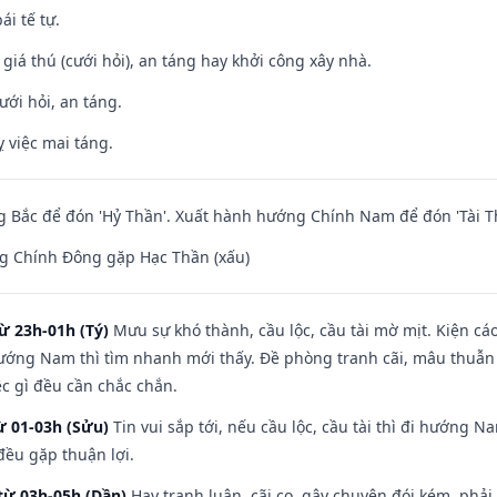
ái tế tự.
 giá thú (cưới hỏi), an táng hay khởi công xây nhà.
ưới hỏi, an táng.
 việc mai táng.
 Bắc để đón 'Hỷ Thần'. Xuất hành hướng Chính Nam để đón 'Tài T
g Chính Đông gặp Hạc Thần (xấu)
ừ 23h-01h (Tý)
Mưu sự khó thành, cầu lộc, cầu tài mờ mịt. Kiện cáo
hướng Nam thì tìm nhanh mới thấy. Đề phòng tranh cãi, mâu thuẫn
ệc gì đều cần chắc chắn.
ừ 01-03h (Sửu)
Tin vui sắp tới, nếu cầu lộc, cầu tài thì đi hướng 
đều gặp thuận lợi.
từ 03h-05h (Dần)
Hay tranh luận, cãi cọ, gây chuyện đói kém, phải