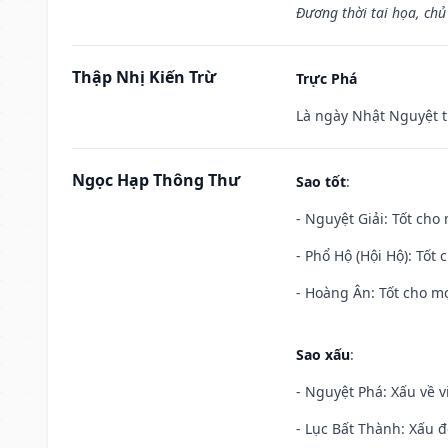
Đương thời tai họa, chủ
Thập Nhị Kiến Trừ
Trực Phá
Là ngày Nhật Nguyệt t
Ngọc Hạp Thông Thư
Sao tốt
:
- Nguyệt Giải: Tốt cho 
- Phổ Hộ (Hội Hộ): Tốt 
- Hoàng Ân: Tốt cho mọ
Sao xấu
:
- Nguyệt Phá: Xấu về v
- Lục Bất Thành: Xấu đ