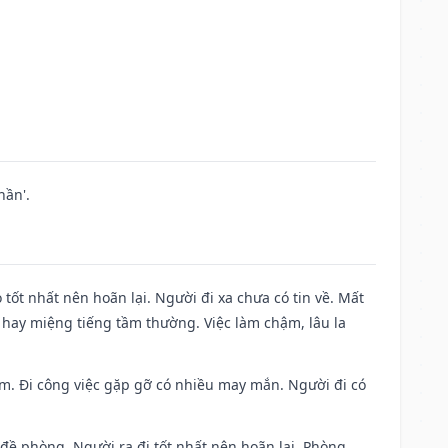
hần'.
 tốt nhất nên hoãn lại. Người đi xa chưa có tin về. Mất
 hay miệng tiếng tầm thường. Việc làm chậm, lâu la
Nam. Đi công việc gặp gỡ có nhiều may mắn. Người đi có
 đề phòng. Người ra đi tốt nhất nên hoãn lại. Phòng