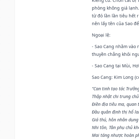
Kiêng cữ
: Chôn cất bị
phòng không giá lạnh.
từ đó lần lần tiêu hết
nên lấy tên của Sao để
Ngoại lệ
:
- Sao Cang nhằm vào 
thuyền chẳng khỏi nguy
- Sao Cang tại Mùi, Hợi
Sao Cang: Kim Long (co
“Can tinh tạo tác Trưở
Thập nhật chi trung ch
Điền địa tiêu ma, quan 
Đầu quân định thị hổ l
Giá thú, hôn nhân dụng
Nhi tôn, Tân phụ chủ k
Mai táng nhược hoàn p