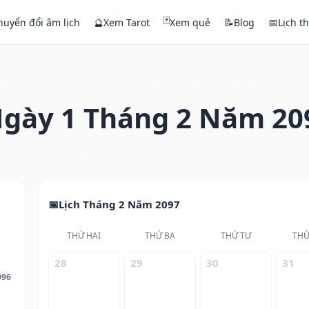
🃏
huyển đổi âm lịch
🔮
Xem Tarot
Xem quẻ
📝
Blog
📅
Lịch t
gày 1 Tháng 2 Năm 20
Lịch Tháng 2 Năm 2097
THỨ HAI
THỨ BA
THỨ TƯ
THỨ
28
29
30
31
096