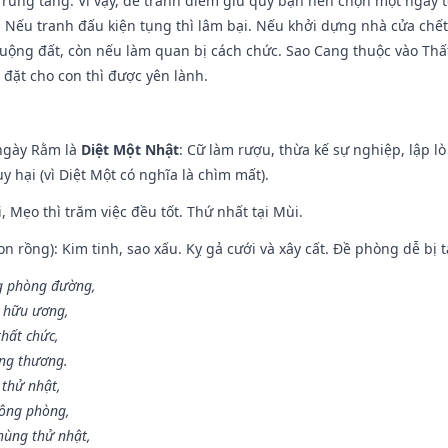
 Trùng tang. Vì vậy, để tránh điềm giữ quý bạn nên chọn một ngày 
 Nếu tranh đấu kiện tụng thì lâm bại. Nếu khởi dựng nhà cửa chết 
 ruộng đất, còn nếu làm quan bị cách chức. Sao Cang thuộc vào Thấ
 đặt cho con thì được yên lành.
ngày Rằm là
Diệt Một Nhật
: Cữ làm rượu, thừa kế sự nghiệp, lập 
 hại (vì Diệt Một có nghĩa là chìm mất).
, Mẹo thì trăm việc đều tốt. Thứ nhất tại Mùi.
n rồng): Kim tinh, sao xấu. Kỵ gả cưới và xây cất. Đề phòng dễ bị t
ng phòng đường,
ủ hữu ương,
thất chức,
ang thương.
 thử nhật,
hông phòng,
hùng thử nhật,