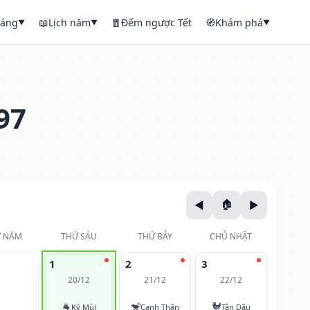
háng
📖
Lịch năm
🧧
Đếm ngược Tết
🧭
Khám phá
▼
▼
▼
97
 NĂM
THỨ SÁU
THỨ BẢY
CHỦ NHẬT
1
2
3
20/12
21/12
22/12
🐐
🐒
🐓
Kỷ Mùi
Canh Thân
Tân Dậu