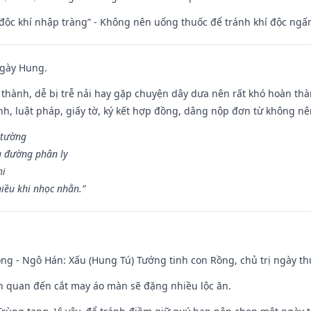
 độc khí nhập tràng” - Không nên uống thuốc để tránh khí độc ngấ
ngày Hung.
 thành, dễ bị trễ nải hay gặp chuyện dây dưa nên rất khó hoàn th
ính, luật pháp, giấy tờ, ký kết hợp đồng, dâng nộp đơn từ không nên
 tường
a đường phân ly
hi
iều khi nhọc nhằn.”
ng - Ngô Hán: Xấu (Hung Tú) Tướng tinh con Rồng, chủ trị ngày th
iên quan đến cắt may áo màn sẽ đặng nhiều lộc ăn.