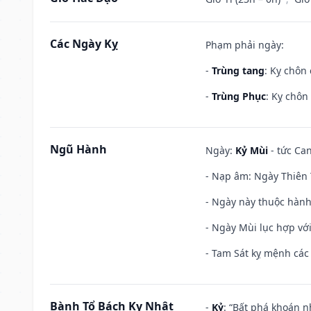
Các Ngày Kỵ
Phạm phải ngày:
-
Trùng tang
: Kỵ chôn
-
Trùng Phục
: Kỵ chôn
Ngũ Hành
Ngày:
Kỷ Mùi
- tức Can
- Nạp âm: Ngày Thiên 
- Ngày này thuộc hành
- Ngày Mùi lục hợp vớ
- Tam Sát kỵ mệnh các 
Bành Tổ Bách Kỵ Nhật
-
Kỷ
: “Bất phá khoán 