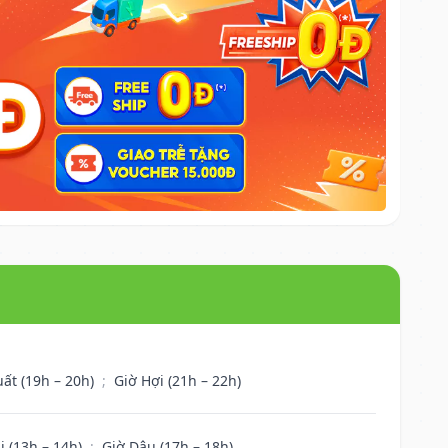
uất (19h – 20h)
;
Giờ Hợi (21h – 22h)
i (13h – 14h)
;
Giờ Dậu (17h – 18h)