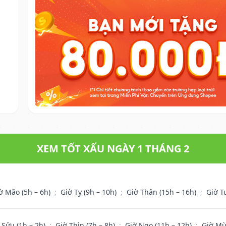
XEM TỐT XẤU NGÀY 1 THÁNG 2
ờ Mão (5h – 6h)
;
Giờ Tỵ (9h – 10h)
;
Giờ Thân (15h – 16h)
;
Giờ T
 Sửu (1h – 2h)
;
Giờ Thìn (7h – 8h)
;
Giờ Ngọ (11h – 12h)
;
Giờ Mù