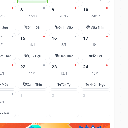
8
9
10
6/12
27/12
28/12
29/12
🐅
🐈
🐉
t Sửu
Bính Dần
Đinh Mão
Mậu Thìn
⭐
15
16
17
3/1
4/1
5/1
6/1
🐓
🐕
🐖
âm Thân
Quý Dậu
Giáp Tuất
Ất Hợi
22
23
24
0/1
11/1
12/1
13/1
🐉
🐍
🐎
ỷ Mão
Canh Thìn
Tân Tỵ
Nhâm Ngọ
1
2
3
7/1
nh Tuất