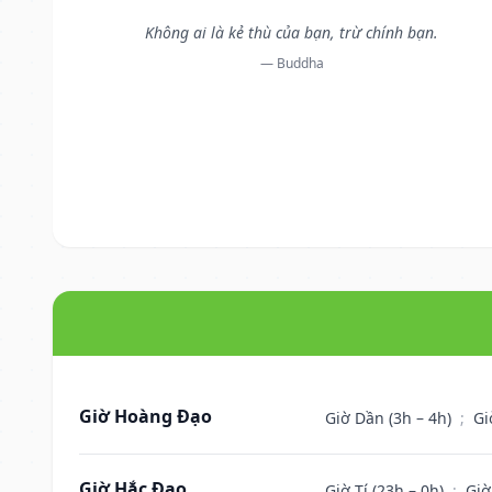
Không ai là kẻ thù của bạn, trừ chính bạn.
— Buddha
Giờ Hoàng Đạo
Giờ Dần (3h – 4h)
;
Gi
Giờ Hắc Đạo
Giờ Tí (23h – 0h)
;
Giờ