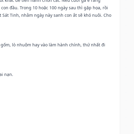
tốt khác để tiến hành chôn cất. Nếu cưới gả e rằng
con đầu. Trong 10 hoặc 100 ngày sau thì gặp họa, rồi
t Sát Tinh, nhằm ngày này sanh con ắt sẽ khó nuôi. Cho
lò gốm, lò nhuộm hay vào làm hành chính, thứ nhất đi
ai nạn.