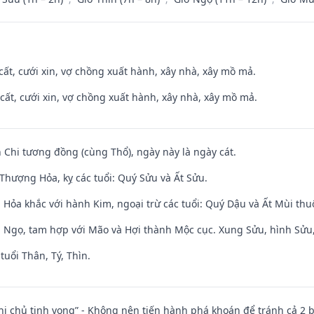
 cất, cưới xin, vợ chồng xuất hành, xây nhà, xây mồ mả.
 cất, cưới xin, vợ chồng xuất hành, xây nhà, xây mồ mả.
 Chi tương đồng (cùng Thổ), ngày này là ngày cát.
Thượng Hỏa, kỵ các tuổi: Quý Sửu và Ất Sửu.
 Hỏa khắc với hành Kim, ngoại trừ các tuổi: Quý Dậu và Ất Mùi th
i Ngọ, tam hợp với Mão và Hợi thành Mộc cục. Xung Sửu, hình Sửu, 
tuổi Thân, Tý, Thìn.
nhị chủ tịnh vong” - Không nên tiến hành phá khoán để tránh cả 2