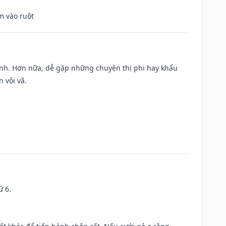
m vào ruột
ành. Hơn nữa, dễ gặp những chuyện thị phi hay khẩu
 vội vã.
ứ 6.