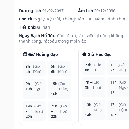
Dương lịch:
01/02/2097
Âm lịch:
20/12/2096
Can chi:
Ngày: Kỷ Mùi, Tháng: Tân Sửu, Năm: Bính Thìn
Tiết khí:
Đại hàn
Ngày Bạch Hổ Túc:
Cấm đi xa, làm việc gì cũng không
thành công, rất xấu trong mọi việc
⏱️ Giờ Hoàng đạo
🌑 Giờ Hắc đạo
23h –
(Giờ
1h –
(Giờ
3h –
(Giờ
5h –
(Giờ
0h
Tí)
2h
Sửu)
4h
Dần)
6h
Mão)
7h –
(Giờ
11h
(Giờ
9h –
(Giờ
15h
(Giờ
8h
Thìn)
–
Ngọ)
10h
Tỵ)
–
Thân)
12h
16h
13h
(Giờ
17h
(Giờ
19h
(Giờ
21h
(Giờ
–
Mùi)
–
Dậu)
–
Tuất)
–
Hợi)
14h
18h
20h
22h