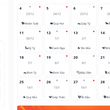
⭐
4
5
6
7
23/12
24/12
25/12
2
🐕
🐖
🐀
🐂
Nhâm Tuất
Quý Hợi
Giáp Tý
Ấ
⭐
11
12
13
14
30/12
1/1
2/1
🐍
🐎
🐐
🐒
Kỷ Tỵ
Canh Ngọ
Tân Mùi
Nh
18
19
20
21
7/1
8/1
9/1
1
🐀
🐂
🐅
🐈
Bính Tý
Đinh Sửu
Mậu Dần
K
⭐
⭐
25
26
27
28
14/1
15/1
16/1
1
🐐
🐒
🐓
🐕
Quý Mùi
Giáp Thân
Ất Dậu
Bí