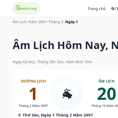
🗓️
Trang chủ
🔄
C
Amlich.org
Âm Lịch
>
Năm 2097
>
Tháng 2
>
Ngày 1
Âm Lịch Hôm Nay, N
Ngày Kỷ Mùi, Tháng Tân Sửu, Năm Bính Thìn
DƯƠNG LỊCH
ÂM LỊCH
1
20
🐐
Tháng 2 Năm 2097
Tháng 12 Năm 2
☀️ Thứ Sáu, Ngày 1 Tháng 2 Năm 2097