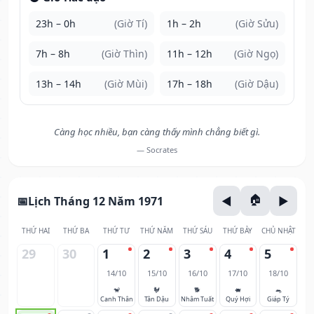
23h – 0h
(Giờ Tí)
1h – 2h
(Giờ Sửu)
7h – 8h
(Giờ Thìn)
11h – 12h
(Giờ Ngọ)
13h – 14h
(Giờ Mùi)
17h – 18h
(Giờ Dậu)
Càng học nhiều, bạn càng thấy mình chẳng biết gì.
— Socrates
Lịch Tháng 12 Năm 1971
THỨ HAI
THỨ BA
THỨ TƯ
THỨ NĂM
THỨ SÁU
THỨ BẢY
CHỦ NHẬT
29
30
1
2
3
4
5
14/10
15/10
16/10
17/10
18/10
🐒
🐓
🐕
🐖
🐀
Canh Thân
Tân Dậu
Nhâm Tuất
Quý Hợi
Giáp Tý