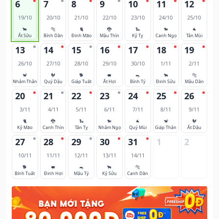
6
7
8
9
10
11
12
19/10
20/10
21/10
22/10
23/10
24/10
25/10
🐂
🐅
🐈
🐉
🐍
🐎
🐐
Ất Sửu
Bính Dần
Đinh Mão
Mậu Thìn
Kỷ Tỵ
Canh Ngọ
Tân Mùi
13
14
15
16
17
18
19
26/10
27/10
28/10
29/10
30/10
1/11
2/11
🐒
🐓
🐕
🐖
🐀
🐂
🐅
Nhâm Thân
Quý Dậu
Giáp Tuất
Ất Hợi
Bính Tý
Đinh Sửu
Mậu Dần
20
21
22
23
24
25
26
3/11
4/11
5/11
6/11
7/11
8/11
9/11
🐈
🐉
🐍
🐎
🐐
🐒
🐓
Kỷ Mão
Canh Thìn
Tân Tỵ
Nhâm Ngọ
Quý Mùi
Giáp Thân
Ất Dậu
27
28
29
30
31
1
2
10/11
11/11
12/11
13/11
14/11
🐕
🐖
🐀
🐂
🐅
Bính Tuất
Đinh Hợi
Mậu Tý
Kỷ Sửu
Canh Dần