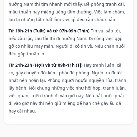
hướng Nam thì tìm nhanh mới thấy. Đề phòng tranh cãi,
mâu thuẫn hay miệng tiếng tầm thường. Việc làm chậm,
lâu la nhưng tốt nhất làm việc gì đều cần chắc chắn.
Từ 19h-21h (Tuất) và từ 07h-09h (Thìn)
Tin vui sắp tới,
nếu cầu lộc, cầu tài thì đi hướng Nam. Đi công việc gặp
gỡ có nhiều may mắn. Người đi có tin về. Nếu chăn nuôi
đều gặp thuận lợi.
Từ 21h-23h (Hợi) và từ 09h-11h (Tị)
Hay tranh luận, cãi
cọ, gây chuyện đói kém, phải đề phòng. Người ra đi tốt
nhất nên hoãn lại. Phòng người người nguyền rủa, tránh
lây bệnh. Nói chung những việc như hội họp, tranh luận,
việc quan,…nên tránh đi vào giờ này. Nếu bắt buộc phải
đi vào giờ này thì nên giữ miệng để hạn ché gây ẩu đả
hay cãi nhau.