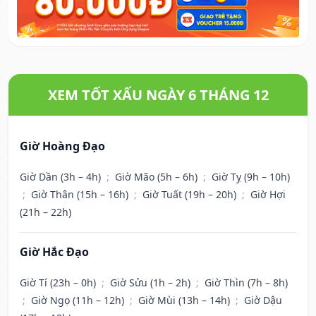
XEM TỐT XẤU NGÀY 6 THÁNG 12
Giờ Hoàng Đạo
Giờ Dần (3h – 4h)
;
Giờ Mão (5h – 6h)
;
Giờ Tỵ (9h – 10h)
;
Giờ Thân (15h – 16h)
;
Giờ Tuất (19h – 20h)
;
Giờ Hợi
(21h – 22h)
Giờ Hắc Đạo
Giờ Tí (23h – 0h)
;
Giờ Sửu (1h – 2h)
;
Giờ Thìn (7h – 8h)
;
Giờ Ngọ (11h – 12h)
;
Giờ Mùi (13h – 14h)
;
Giờ Dậu