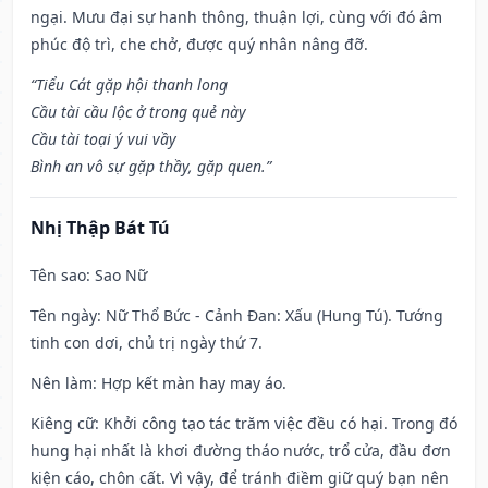
ngại. Mưu đại sự hanh thông, thuận lợi, cùng với đó âm
phúc độ trì, che chở, được quý nhân nâng đỡ.
“Tiểu Cát gặp hội thanh long
Cầu tài cầu lộc ở trong quẻ này
Cầu tài toại ý vui vầy
Bình an vô sự gặp thầy, gặp quen.”
Nhị Thập Bát Tú
Tên sao
: Sao Nữ
Tên ngày
: Nữ Thổ Bức - Cảnh Đan: Xấu (Hung Tú). Tướng
tinh con dơi, chủ trị ngày thứ 7.
Nên làm
: Hợp kết màn hay may áo.
Kiêng cữ
: Khởi công tạo tác trăm việc đều có hại. Trong đó
hung hại nhất là khơi đường tháo nước, trổ cửa, đầu đơn
kiện cáo, chôn cất. Vì vậy, để tránh điềm giữ quý bạn nên