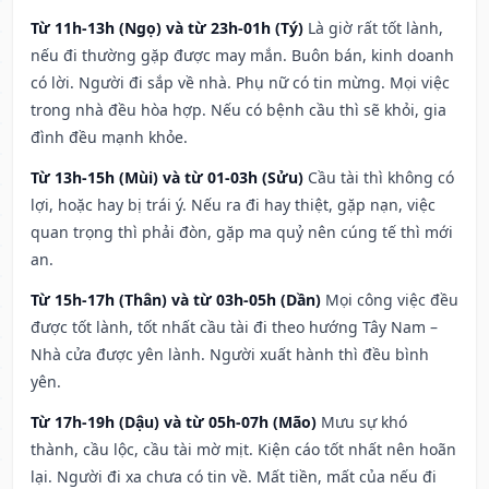
Từ 11h-13h (Ngọ) và từ 23h-01h (Tý)
Là giờ rất tốt lành,
nếu đi thường gặp được may mắn. Buôn bán, kinh doanh
có lời. Người đi sắp về nhà. Phụ nữ có tin mừng. Mọi việc
trong nhà đều hòa hợp. Nếu có bệnh cầu thì sẽ khỏi, gia
đình đều mạnh khỏe.
Từ 13h-15h (Mùi) và từ 01-03h (Sửu)
Cầu tài thì không có
lợi, hoặc hay bị trái ý. Nếu ra đi hay thiệt, gặp nạn, việc
quan trọng thì phải đòn, gặp ma quỷ nên cúng tế thì mới
an.
Từ 15h-17h (Thân) và từ 03h-05h (Dần)
Mọi công việc đều
được tốt lành, tốt nhất cầu tài đi theo hướng Tây Nam –
Nhà cửa được yên lành. Người xuất hành thì đều bình
yên.
Từ 17h-19h (Dậu) và từ 05h-07h (Mão)
Mưu sự khó
thành, cầu lộc, cầu tài mờ mịt. Kiện cáo tốt nhất nên hoãn
lại. Người đi xa chưa có tin về. Mất tiền, mất của nếu đi