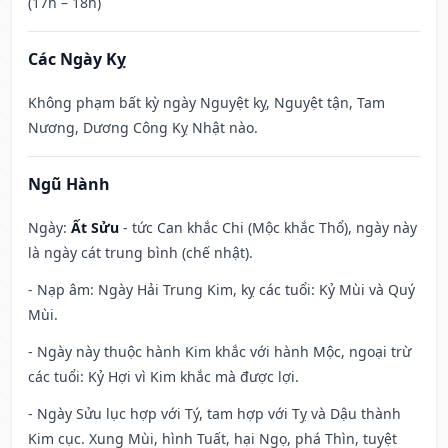
(17h – 18h)
Các Ngày Kỵ
Không phạm bất kỳ ngày Nguyệt kỵ, Nguyệt tận, Tam
Nương, Dương Công Kỵ Nhật nào.
Ngũ Hành
Ngày:
Ất Sửu
- tức Can khắc Chi (Mộc khắc Thổ), ngày này
là ngày cát trung bình (chế nhật).
- Nạp âm: Ngày Hải Trung Kim, kỵ các tuổi: Kỷ Mùi và Quý
Mùi.
- Ngày này thuộc hành Kim khắc với hành Mộc, ngoại trừ
các tuổi: Kỷ Hợi vì Kim khắc mà được lợi.
- Ngày Sửu lục hợp với Tý, tam hợp với Tỵ và Dậu thành
Kim cục. Xung Mùi, hình Tuất, hại Ngọ, phá Thìn, tuyệt