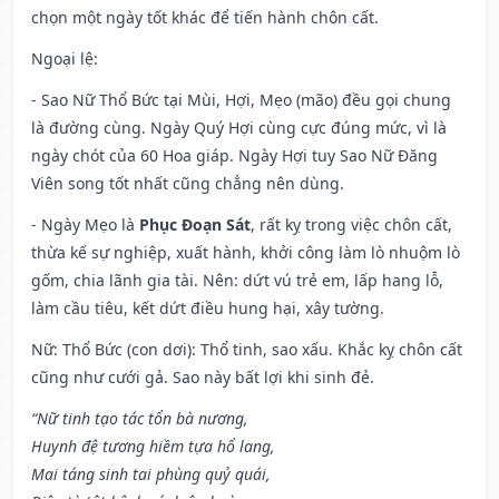
chọn một ngày tốt khác để tiến hành chôn cất.
Ngoại lệ
:
- Sao Nữ Thổ Bức tại Mùi, Hợi, Mẹo (mão) đều gọi chung
là đường cùng. Ngày Quý Hợi cùng cực đúng mức, vì là
ngày chót của 60 Hoa giáp. Ngày Hợi tuy Sao Nữ Đăng
Viên song tốt nhất cũng chẳng nên dùng.
- Ngày Mẹo là
Phục Đoạn Sát
, rất kỵ trong việc chôn cất,
thừa kế sự nghiệp, xuất hành, khởi công làm lò nhuộm lò
gốm, chia lãnh gia tài. Nên: dứt vú trẻ em, lấp hang lỗ,
làm cầu tiêu, kết dứt điều hung hại, xây tường.
Nữ: Thổ Bức (con dơi): Thổ tinh, sao xấu. Khắc kỵ chôn cất
cũng như cưới gả. Sao này bất lợi khi sinh đẻ.
“Nữ tinh tạo tác tổn bà nương,
Huynh đệ tương hiềm tựa hổ lang,
Mai táng sinh tai phùng quỷ quái,