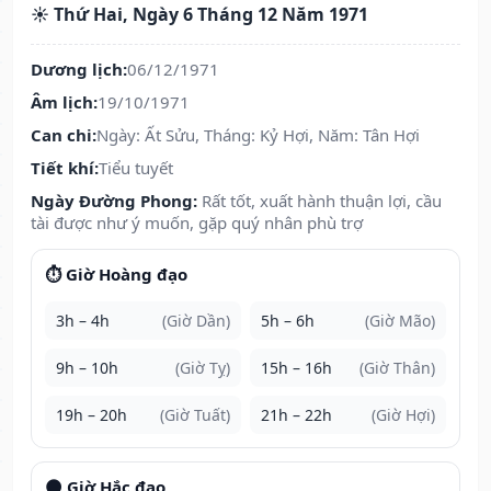
☀️ Thứ Hai, Ngày 6 Tháng 12 Năm 1971
Dương lịch:
06/12/1971
Âm lịch:
19/10/1971
Can chi:
Ngày: Ất Sửu, Tháng: Kỷ Hợi, Năm: Tân Hợi
Tiết khí:
Tiểu tuyết
Ngày Đường Phong:
Rất tốt, xuất hành thuận lợi, cầu
tài được như ý muốn, gặp quý nhân phù trợ
⏱️ Giờ Hoàng đạo
3h – 4h
(Giờ Dần)
5h – 6h
(Giờ Mão)
9h – 10h
(Giờ Tỵ)
15h – 16h
(Giờ Thân)
19h – 20h
(Giờ Tuất)
21h – 22h
(Giờ Hợi)
🌑 Giờ Hắc đạo