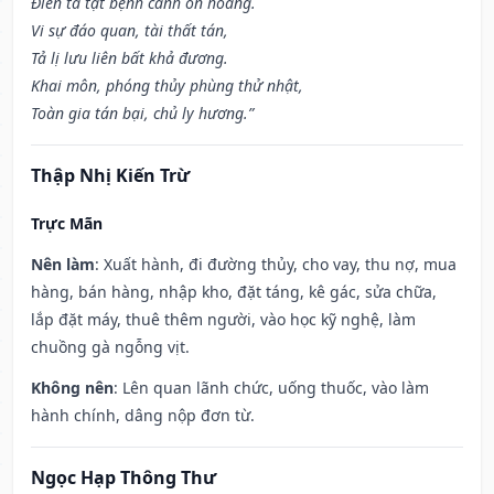
Điên tà tật bệnh cánh ôn hoàng.
Vi sự đáo quan, tài thất tán,
Tả lị lưu liên bất khả đương.
Khai môn, phóng thủy phùng thử nhật,
Toàn gia tán bại, chủ ly hương.”
Thập Nhị Kiến Trừ
Trực Mãn
Nên làm
: Xuất hành, đi đường thủy, cho vay, thu nợ, mua
hàng, bán hàng, nhập kho, đặt táng, kê gác, sửa chữa,
lắp đặt máy, thuê thêm người, vào học kỹ nghệ, làm
chuồng gà ngỗng vịt.
Không nên
: Lên quan lãnh chức, uống thuốc, vào làm
hành chính, dâng nộp đơn từ.
Ngọc Hạp Thông Thư