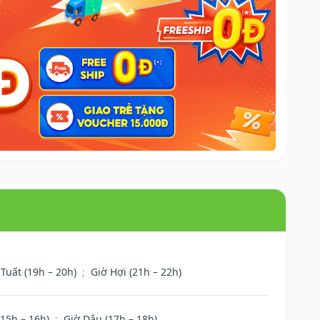
 Tuất (19h – 20h)
;
Giờ Hợi (21h – 22h)
(15h – 16h)
;
Giờ Dậu (17h – 18h)