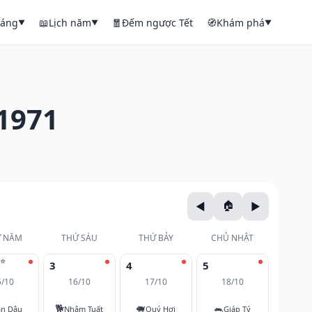
háng
📖
Lịch năm
🧧
Đếm ngược Tết
🧭
Khám phá
▼
▼
▼
1971
 NĂM
THỨ SÁU
THỨ BẢY
CHỦ NHẬT
⭐
3
4
5
5/10
16/10
17/10
18/10
🐕
🐖
🐀
ân Dậu
Nhâm Tuất
Quý Hợi
Giáp Tý