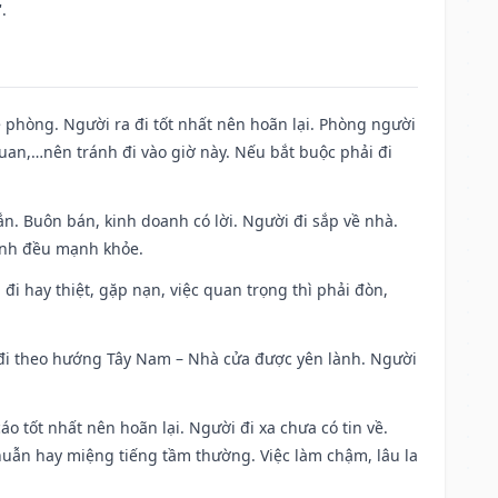
.
ề phòng. Người ra đi tốt nhất nên hoãn lại. Phòng người
uan,…nên tránh đi vào giờ này. Nếu bắt buộc phải đi
n. Buôn bán, kinh doanh có lời. Người đi sắp về nhà.
đình đều mạnh khỏe.
a đi hay thiệt, gặp nạn, việc quan trọng thì phải đòn,
i đi theo hướng Tây Nam – Nhà cửa được yên lành. Người
áo tốt nhất nên hoãn lại. Người đi xa chưa có tin về.
huẫn hay miệng tiếng tầm thường. Việc làm chậm, lâu la