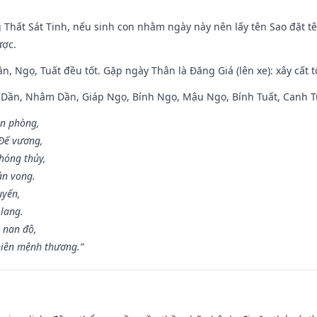
g Thất Sát Tinh, nếu sinh con nhằm ngày này nên lấy tên Sao đặt tê
ược.
n, Ngọ, Tuất đều tốt. Gặp ngày Thân là Đăng Giá (lên xe): xây cất 
p Dần, Nhâm Dần, Giáp Ngọ, Bính Ngọ, Mậu Ngọ, Bính Tuất, Canh T
ân phòng,
 Đế vương,
hóng thủy,
ân vong.
uyến,
 lang.
 nan độ,
hiên mệnh thương.”