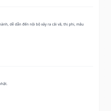
nh, dễ dẫn đến nội bộ xảy ra cãi vã, thị phi, mâu
nhật.