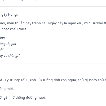
 ngày Hung.
ỡi, mâu thuẫn hay tranh cãi. Ngày này là ngày xấu, mưu sự khó thà
 hoặc khẩu thiệt.
cùng
ùng thị phi
khi
ly vợ chồng.”
ã - Lý Trung: Xấu (Bình Tú) Tướng tinh con ngựa, chủ trị ngày chủ 
òng mới.
ưới gả, mở thông đường nước.