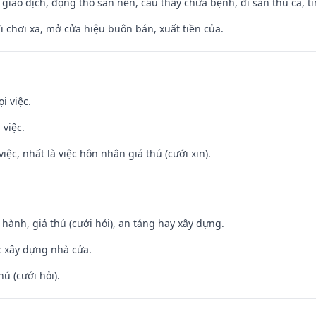
, giao dịch, động thổ san nền, cầu thầy chữa bệnh, đi săn thú cá, 
đi chơi xa, mở cửa hiệu buôn bán, xuất tiền của.
i việc.
 việc.
việc, nhất là việc hôn nhân giá thú (cưới xin).
t hành, giá thú (cưới hỏi), an táng hay xây dựng.
ệc xây dựng nhà cửa.
hú (cưới hỏi).