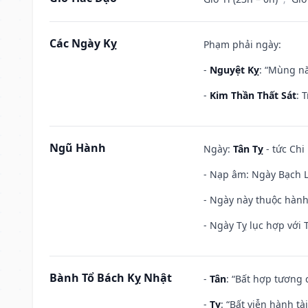
Các Ngày Kỵ
Phạm phải ngày:
-
Nguyệt Kỵ
: “Mùng nă
-
Kim Thần Thất Sát
: 
Ngũ Hành
Ngày:
Tân Tỵ
- tức Chi
- Nạp âm: Ngày Bạch Lạ
- Ngày này thuộc hành 
- Ngày Tỵ lục hợp với 
Bành Tổ Bách Kỵ Nhật
-
Tân
: “Bất hợp tương
-
Tỵ
: “Bất viễn hành t