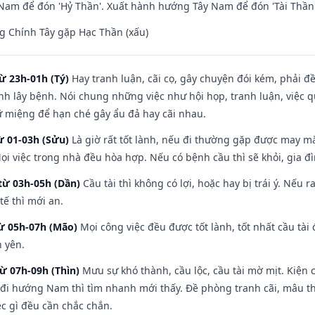
am để đón 'Hỷ Thần'. Xuất hành hướng Tây Nam để đón 'Tài Thần'
g Chính Tây gặp Hạc Thần (xấu)
ừ 23h-01h (Tý)
Hay tranh luận, cãi cọ, gây chuyện đói kém, phải đ
nh lây bệnh. Nói chung những việc như hội họp, tranh luận, việc q
iữ miệng để hạn ché gây ẩu đả hay cãi nhau.
ừ 01-03h (Sửu)
Là giờ rất tốt lành, nếu đi thường gặp được may mắ
ọi việc trong nhà đều hòa hợp. Nếu có bệnh cầu thì sẽ khỏi, gia 
từ 03h-05h (Dần)
Cầu tài thì không có lợi, hoặc hay bị trái ý. Nếu r
ế thì mới an.
từ 05h-07h (Mão)
Mọi công việc đều được tốt lành, tốt nhất cầu tà
h yên.
từ 07h-09h (Thìn)
Mưu sự khó thành, cầu lộc, cầu tài mờ mịt. Kiện c
 đi hướng Nam thì tìm nhanh mới thấy. Đề phòng tranh cãi, mâu t
ệc gì đều cần chắc chắn.