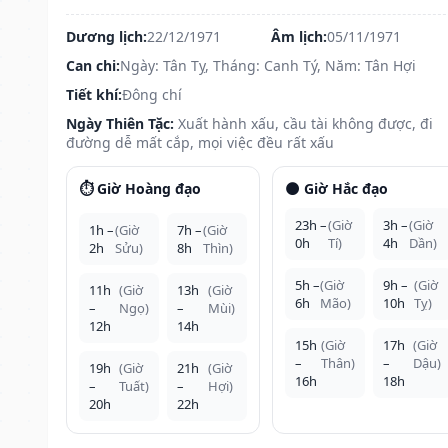
Dương lịch:
22/12/1971
Âm lịch:
05/11/1971
Can chi:
Ngày: Tân Tỵ, Tháng: Canh Tý, Năm: Tân Hợi
Tiết khí:
Đông chí
Ngày Thiên Tặc:
Xuất hành xấu, cầu tài không được, đi
đường dễ mất cắp, mọi việc đều rất xấu
⏱️ Giờ Hoàng đạo
🌑 Giờ Hắc đạo
23h –
(Giờ
3h –
(Giờ
1h –
(Giờ
7h –
(Giờ
0h
Tí)
4h
Dần)
2h
Sửu)
8h
Thìn)
5h –
(Giờ
9h –
(Giờ
11h
(Giờ
13h
(Giờ
6h
Mão)
10h
Tỵ)
–
Ngọ)
–
Mùi)
12h
14h
15h
(Giờ
17h
(Giờ
–
Thân)
–
Dậu)
19h
(Giờ
21h
(Giờ
16h
18h
–
Tuất)
–
Hợi)
20h
22h