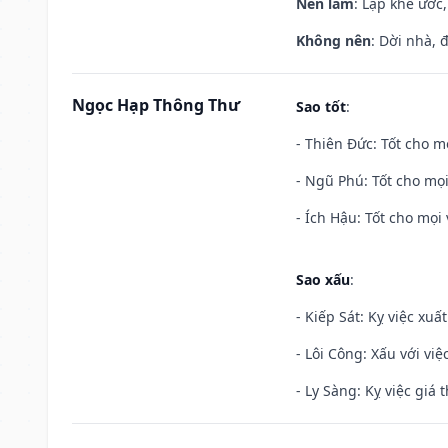
Nên làm
: Lập khế ước
Không nên
: Dời nhà, 
Ngọc Hạp Thông Thư
Sao tốt
:
- Thiên Đức: Tốt cho mọ
- Ngũ Phú: Tốt cho mọi
- Ích Hậu: Tốt cho mọi 
Sao xấu
:
- Kiếp Sát: Kỵ việc xuấ
- Lôi Công: Xấu với vi
- Ly Sàng: Kỵ việc giá t