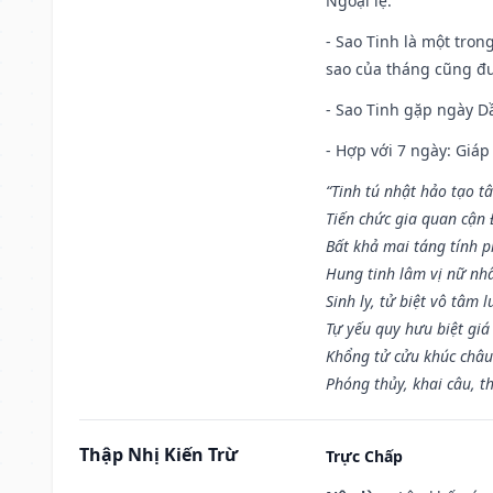
Ngoại lệ
:
- Sao Tinh là một tron
sao của tháng cũng đ
- Sao Tinh gặp ngày Dầ
- Hợp với 7 ngày: Giá
“Tinh tú nhật hảo tạo t
Tiến chức gia quan cận
Bất khả mai táng tính p
Hung tinh lâm vị nữ nh
Sinh ly, tử biệt vô tâm l
Tự yếu quy hưu biệt giá
Khổng tử cửu khúc châu
Phóng thủy, khai câu, t
Thập Nhị Kiến Trừ
Trực Chấp