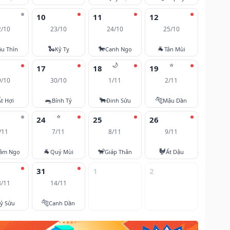
10
11
12
2/10
23/10
24/10
25/10
🐍
🐎
🐐
u Thìn
Kỷ Tỵ
Canh Ngọ
Tân Mùi
🌙
⭐
17
18
19
9/10
30/10
1/11
2/11
🐀
🐂
🐅
Ất Hợi
Bính Tý
Đinh Sửu
Mậu Dần
⭐
24
25
26
/11
7/11
8/11
9/11
🐐
🐒
🐓
âm Ngọ
Quý Mùi
Giáp Thân
Ất Dậu
31
1
2
3/11
14/11
🐅
ỷ Sửu
Canh Dần