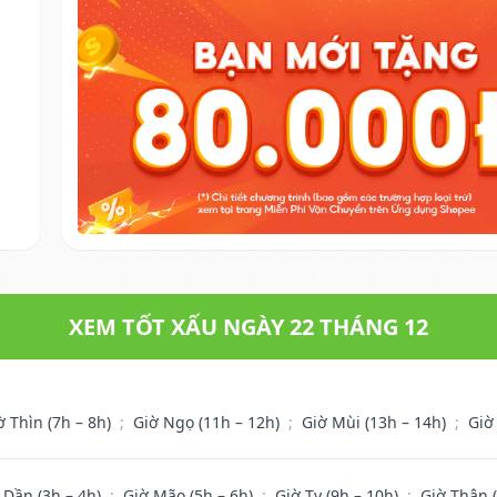
XEM TỐT XẤU NGÀY 22 THÁNG 12
ờ Thìn (7h – 8h)
;
Giờ Ngọ (11h – 12h)
;
Giờ Mùi (13h – 14h)
;
Giờ
 Dần (3h – 4h)
;
Giờ Mão (5h – 6h)
;
Giờ Tỵ (9h – 10h)
;
Giờ Thân 