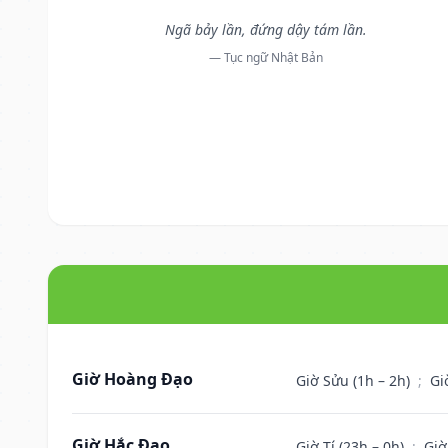
Ngã bảy lần, đứng dậy tám lần.
— Tục ngữ Nhật Bản
Giờ Hoàng Đạo
Giờ Sửu (1h – 2h)
;
Gi
Giờ Hắc Đạo
Giờ Tí (23h – 0h)
;
Giờ