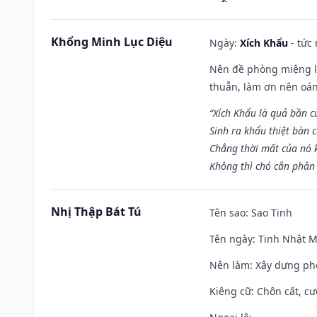
Khổng Minh Lục Diệu
Ngày:
Xích Khẩu
- tức
Nên đề phòng miệng lư
thuẫn, làm ơn nên oán
“Xích Khẩu là quả bần 
Sinh ra khẩu thiệt bàn c
Chẳng thời mất của nó 
Không thì chó cắn phân 
Nhị Thập Bát Tú
Tên sao
: Sao Tinh
Tên ngày
: Tinh Nhật M
Nên làm
: Xây dựng ph
Kiêng cữ
: Chôn cất, c