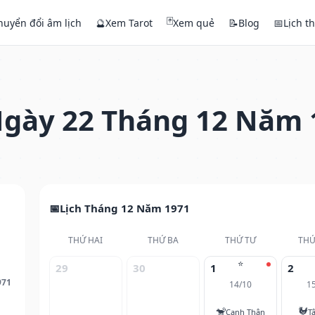
🃏
huyển đổi âm lịch
🔮
Xem Tarot
Xem quẻ
📝
Blog
📅
Lịch t
gày 22 Tháng 12 Năm 
Lịch Tháng 12 Năm 1971
THỨ HAI
THỨ BA
THỨ TƯ
THỨ
⭐
29
30
1
2
971
14/10
1
🐒
🐓
Canh Thân
T