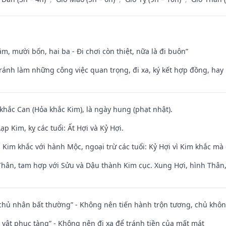
m, mười bốn, hai ba - Đi chơi còn thiệt, nữa là đi buôn”
Tránh làm những công việc quan trọng, đi xa, ký kết hợp đồng, hay 
 khắc Can (Hỏa khắc Kim), là ngày hung (phạt nhật).
p Kim, kỵ các tuổi: Ất Hợi và Kỷ Hợi.
Kim khắc với hành Mộc, ngoại trừ các tuổi: Kỷ Hợi vì Kim khắc mà 
Thân, tam hợp với Sửu và Dậu thành Kim cục. Xung Hợi, hình Thân, 
 chủ nhân bất thường” - Không nên tiến hành trộn tương, chủ kh
ài vật phục tàng” - Không nên đi xa để tránh tiền của mất mát