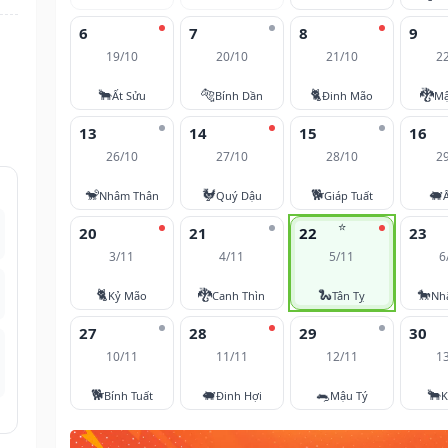
6
7
8
9
19/10
20/10
21/10
2
🐂
🐅
🐈
🐉
Ất Sửu
Bính Dần
Đinh Mão
Mậ
13
14
15
16
26/10
27/10
28/10
2
🐒
🐓
🐕
🐖
Nhâm Thân
Quý Dậu
Giáp Tuất
⭐
20
21
22
23
3/11
4/11
5/11
6
🐈
🐉
🐍
🐎
Kỷ Mão
Canh Thìn
Tân Tỵ
Nh
27
28
29
30
10/11
11/11
12/11
1
🐕
🐖
🐀
🐂
Bính Tuất
Đinh Hợi
Mậu Tý
K