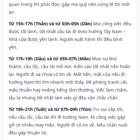
quan trọng thì phải đòn, gặp ma quỷ nên cúng tế thì mới
an.
Từ 15h-17h (Thân) và từ 03h-05h (Dần)
Mọi công việc đều
được tốt lành, tốt nhất cầu tài đi theo hướng Tây Nam –
Nhà cửa được yên lành. Người xuất hành thì đều bình
yên.
Từ 17h-19h (Dậu) và từ 05h-07h (Mão)
Mưu sự khó
thành, cầu lộc, cầu tài mờ mịt. Kiện cáo tốt nhất nên hoãn
lại. Người đi xa chưa có tin về. Mất tiền, mất của nếu đi
hướng Nam thì tìm nhanh mới thấy. Đề phòng tranh cãi,
mâu thuẫn hay miệng tiếng tầm thường. Việc làm chậm,
lâu la nhưng tốt nhất làm việc gì đều cần chắc chắn.
Từ 19h-21h (Tuất) và từ 07h-09h (Thìn)
Tin vui sắp tới,
nếu cầu lộc, cầu tài thì đi hướng Nam. Đi công việc gặp
gỡ có nhiều may mắn. Người đi có tin về. Nếu chăn nuôi
đều gặp thuận lợi.