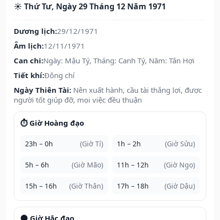
☀️ Thứ Tư, Ngày 29 Tháng 12 Năm 1971
Dương lịch:
29/12/1971
Âm lịch:
12/11/1971
Can chi:
Ngày: Mậu Tý, Tháng: Canh Tý, Năm: Tân Hợi
Tiết khí:
Đông chí
Ngày Thiên Tài:
Nên xuất hành, cầu tài thắng lợi, được
người tốt giúp đỡ, mọi việc đều thuận
⏱️ Giờ Hoàng đạo
23h – 0h
(Giờ Tí)
1h – 2h
(Giờ Sửu)
5h – 6h
(Giờ Mão)
11h – 12h
(Giờ Ngọ)
15h – 16h
(Giờ Thân)
17h – 18h
(Giờ Dậu)
🌑 Giờ Hắc đạo