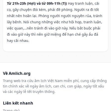
Từ 21h-23h (Hợi) và từ 09h-11h (Tị)
Hay tranh luận, cãi
cọ, gây chuyện đói kém, phải đề phòng. Người ra đi tốt
nhất nên hoãn lại. Phòng người người nguyền rủa, tránh
lây bệnh. Nói chung những việc như hội họp, tranh luận,
việc quan,…nên tránh đi vào giờ này. Nếu bắt buộc phải
đi vào giờ này thì nên giữ miệng để hạn ché gây ẩu đả
hay cãi nhau.
Về Amlich.org
Trang web tra cứu âm lịch Việt Nam miễn phí, cung cấp thông
tin chính xác về ngày âm lịch, can chi, con giáp, ngày tốt xấu
và các ngày lễ tết truyền thống.
Liên kết nhanh
Trang chủ