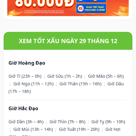
XEM TỐT XẤU NGÀY 29 THÁNG 12
Giờ Hoàng Đạo
Giờ Tí (23h – 0h)
;
Giờ Sửu (1h – 2h)
;
Giờ Mão (5h – 6h)
;
Giờ Ngọ (11h – 12h)
;
Giờ Thân (15h – 16h)
;
Giờ Dậu
(17h – 18h)
Giờ Hắc Đạo
Giờ Dần (3h – 4h)
;
Giờ Thìn (7h – 8h)
;
Giờ Tỵ (9h – 10h)
;
Giờ Mùi (13h – 14h)
;
Giờ Tuất (19h – 20h)
;
Giờ Hợi