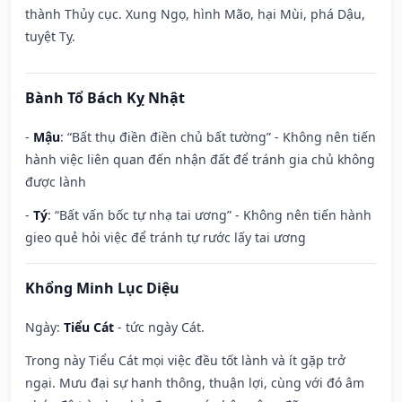
thành Thủy cục. Xung Ngọ, hình Mão, hại Mùi, phá Dậu,
tuyệt Tỵ.
Bành Tổ Bách Kỵ Nhật
-
Mậu
: “Bất thụ điền điền chủ bất tường” - Không nên tiến
hành việc liên quan đến nhận đất để tránh gia chủ không
được lành
-
Tý
: “Bất vấn bốc tự nhạ tai ương” - Không nên tiến hành
gieo quẻ hỏi việc để tránh tự rước lấy tai ương
Khổng Minh Lục Diệu
Ngày:
Tiểu Cát
- tức ngày Cát.
Trong này Tiểu Cát mọi việc đều tốt lành và ít gặp trở
ngại. Mưu đại sự hanh thông, thuận lợi, cùng với đó âm