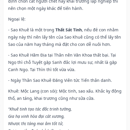
định chôn cất người chết hay khai trường lập nghiệp thì
nên chọn một ngày khác để tiến hành.
Ngoại lệ
:
- Sao Khuê là một trong
Thất Sát Tinh
, nếu đẻ con nhằm
ngày này thì nên lấy tên của Sao Khuê cũng có thể lấy tên
Sao của năm hay tháng mà đặt cho con dễ nuôi hơn.
- Sao Khuê Hãm Địa tại Thân nên Văn Khoa thất bại. Tại
Ngọ thì chỗ Tuyệt gặp Sanh đắc lợi mưu sự, nhất là gặp
Canh Ngọ. Tại Thìn thì tốt vừa vừa.
- Ngày Thân Sao Khuê Đăng Viên tức Tiến thân danh.
Khuê: Mộc Lang (con sói): Mộc tinh, sao xấu. Khắc kỵ động
thổ, an táng, khai trương cũng như sửa cửa.
“Khuê tinh tạo tác đắc trinh tường,
Gia hạ vinh hòa đại cát xương,
Nhược thị táng mai âm tốt tử,