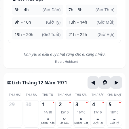
3h – 4h
(Giờ Dần)
7h – 8h
(Giờ Thìn)
9h – 10h
(Giờ Tỵ)
13h – 14h
(Giờ Mùi)
19h – 20h
(Giờ Tuất)
21h – 22h
(Giờ Hợi)
Tình yêu là điều duy nhất càng cho đi càng nhiều.
— Elbert Hubbard
Lịch Tháng 12 Năm 1971
THỨ HAI
THỨ BA
THỨ TƯ
THỨ NĂM
THỨ SÁU
THỨ BẢY
CHỦ NHẬT
29
30
1
2
3
4
5
14/10
15/10
16/10
17/10
18/10
🐒
🐓
🐕
🐖
🐀
Canh Thân
Tân Dậu
Nhâm Tuất
Quý Hợi
Giáp Tý