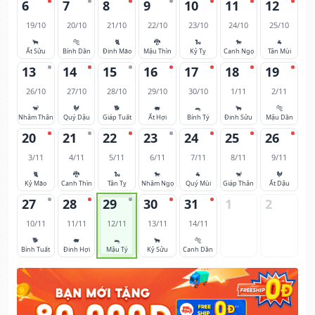
6
7
8
9
10
11
12
19/10
20/10
21/10
22/10
23/10
24/10
25/10
🐂
🐅
🐈
🐉
🐍
🐎
🐐
Ất Sửu
Bính Dần
Đinh Mão
Mậu Thìn
Kỷ Tỵ
Canh Ngọ
Tân Mùi
13
14
15
16
17
18
19
26/10
27/10
28/10
29/10
30/10
1/11
2/11
🐒
🐓
🐕
🐖
🐀
🐂
🐅
Nhâm Thân
Quý Dậu
Giáp Tuất
Ất Hợi
Bính Tý
Đinh Sửu
Mậu Dần
20
21
22
23
24
25
26
3/11
4/11
5/11
6/11
7/11
8/11
9/11
🐈
🐉
🐍
🐎
🐐
🐒
🐓
Kỷ Mão
Canh Thìn
Tân Tỵ
Nhâm Ngọ
Quý Mùi
Giáp Thân
Ất Dậu
27
28
29
30
31
1
2
10/11
11/11
12/11
13/11
14/11
🐕
🐖
🐀
🐂
🐅
Bính Tuất
Đinh Hợi
Mậu Tý
Kỷ Sửu
Canh Dần