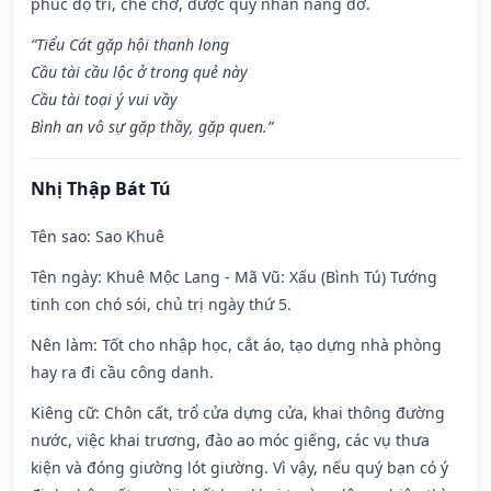
phúc độ trì, che chở, được quý nhân nâng đỡ.
“Tiểu Cát gặp hội thanh long
Cầu tài cầu lộc ở trong quẻ này
Cầu tài toại ý vui vầy
Bình an vô sự gặp thầy, gặp quen.”
Nhị Thập Bát Tú
Tên sao
: Sao Khuê
Tên ngày
: Khuê Mộc Lang - Mã Vũ: Xấu (Bình Tú) Tướng
tinh con chó sói, chủ trị ngày thứ 5.
Nên làm
: Tốt cho nhập học, cắt áo, tạo dựng nhà phòng
hay ra đi cầu công danh.
Kiêng cữ
: Chôn cất, trổ cửa dựng cửa, khai thông đường
nước, việc khai trương, đào ao móc giếng, các vụ thưa
kiện và đóng giường lót giường. Vì vậy, nếu quý bạn có ý