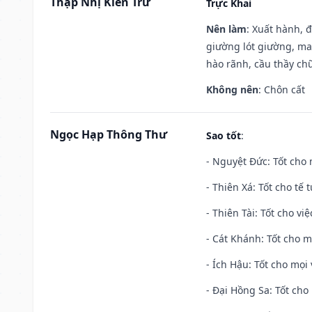
Thập Nhị Kiến Trừ
Trực Khai
Nên làm
: Xuất hành, 
giường lót giường, may
hào rãnh, cầu thầy chữ
Không nên
: Chôn cất
Ngọc Hạp Thông Thư
Sao tốt
:
- Nguyệt Đức: Tốt cho 
- Thiên Xá: Tốt cho tế 
- Thiên Tài: Tốt cho vi
- Cát Khánh: Tốt cho mọ
- Ích Hậu: Tốt cho mọi 
- Đại Hồng Sa: Tốt cho 