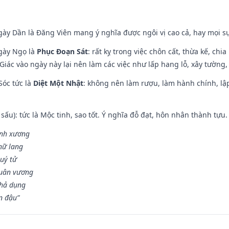
gày Dần là Đăng Viên mang ý nghĩa được ngôi vị cao cả, hay mọi sự
ngày Ngọ là
Phục Đoạn Sát
: rất kỵ trong việc chôn cất, thừa kế, ch
Giác vào ngày này lại nên làm các việc như lấp hang lỗ, xây tường, 
Sóc tức là
Diệt Một Nhật
: không nên làm rượu, làm hành chính, lậ
 sấu): tức là Mộc tinh, sao tốt. Ý nghĩa đỗ đạt, hôn nhân thành tựu
vinh xương
 nữ lang
uý tử
Quân vương
khả dụng
n đậu”