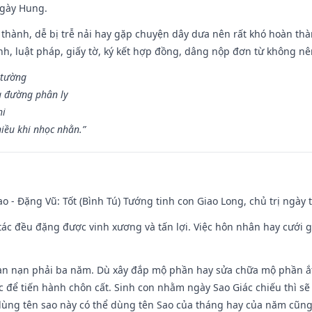
ngày Hung.
 thành, dễ bị trễ nải hay gặp chuyện dây dưa nên rất khó hoàn th
ính, luật pháp, giấy tờ, ký kết hợp đồng, dâng nộp đơn từ không nên
 tường
a đường phân ly
hi
iều khi nhọc nhằn.”
ao - Đặng Vũ: Tốt (Bình Tú) Tướng tinh con Giao Long, chủ trị ngày 
o tác đều đặng được vinh xương và tấn lợi. Việc hôn nhân hay cưới 
ạn nạn phải ba năm. Dù xây đắp mộ phần hay sửa chữa mộ phần ắt 
 để tiến hành chôn cất. Sinh con nhằm ngày Sao Giác chiếu thì sẽ 
dùng tên sao này có thể dùng tên Sao của tháng hay của năm cũn