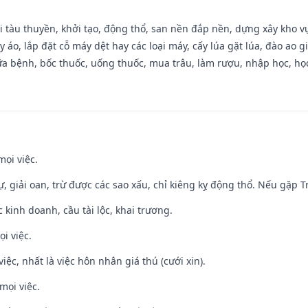
đi tàu thuyền, khởi tạo, động thổ, san nền đắp nền, dựng xây kho
 áo, lắp đặt cỗ máy dệt hay các loại máy, cấy lúa gặt lúa, đào ao 
a bệnh, bốc thuốc, uống thuốc, mua trâu, làm rượu, nhập học, học 
mọi việc.
tự, giải oan, trừ được các sao xấu, chỉ kiêng kỵ động thổ. Nếu gặp Tr
ệc kinh doanh, cầu tài lộc, khai trương.
i việc.
việc, nhất là việc hôn nhân giá thú (cưới xin).
mọi việc.