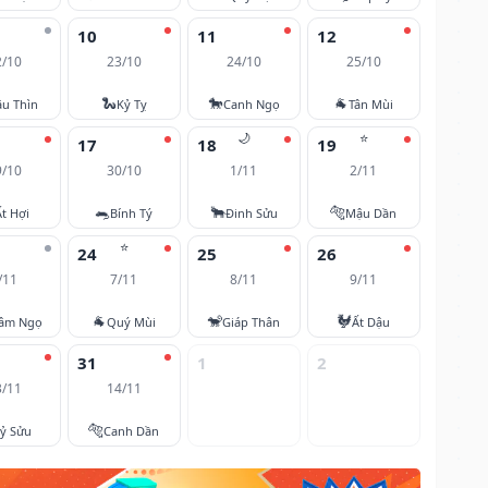
10
11
12
2/10
23/10
24/10
25/10
🐍
🐎
🐐
u Thìn
Kỷ Tỵ
Canh Ngọ
Tân Mùi
🌙
⭐
17
18
19
9/10
30/10
1/11
2/11
🐀
🐂
🐅
Ất Hợi
Bính Tý
Đinh Sửu
Mậu Dần
⭐
24
25
26
/11
7/11
8/11
9/11
🐐
🐒
🐓
âm Ngọ
Quý Mùi
Giáp Thân
Ất Dậu
31
1
2
3/11
14/11
🐅
ỷ Sửu
Canh Dần