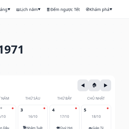
háng
📖
Lịch năm
🧧
Đếm ngược Tết
🧭
Khám phá
▼
▼
▼
1971
 NĂM
THỨ SÁU
THỨ BẢY
CHỦ NHẬT
⭐
3
4
5
5/10
16/10
17/10
18/10
🐕
🐖
🐀
ân Dậu
Nhâm Tuất
Quý Hợi
Giáp Tý