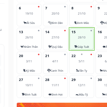
6
7
8
9
19/10
20/10
21/10
2
🐂
🐅
🐈
🐉
Ất Sửu
Bính Dần
Đinh Mão
Mậ
ều
13
14
15
16
26/10
27/10
28/10
2
🐒
🐓
🐕
🐖
Nhâm Thân
Quý Dậu
Giáp Tuất
⭐
20
21
22
23
3/11
4/11
5/11
6
🐈
🐉
🐍
🐎
Kỷ Mão
Canh Thìn
Tân Tỵ
Nh
27
28
29
30
10/11
11/11
12/11
1
🐕
🐖
🐀
🐂
Bính Tuất
Đinh Hợi
Mậu Tý
K