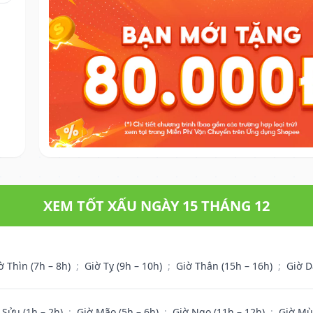
XEM TỐT XẤU NGÀY 15 THÁNG 12
ờ Thìn (7h – 8h)
;
Giờ Tỵ (9h – 10h)
;
Giờ Thân (15h – 16h)
;
Giờ D
 Sửu (1h – 2h)
;
Giờ Mão (5h – 6h)
;
Giờ Ngọ (11h – 12h)
;
Giờ Mù