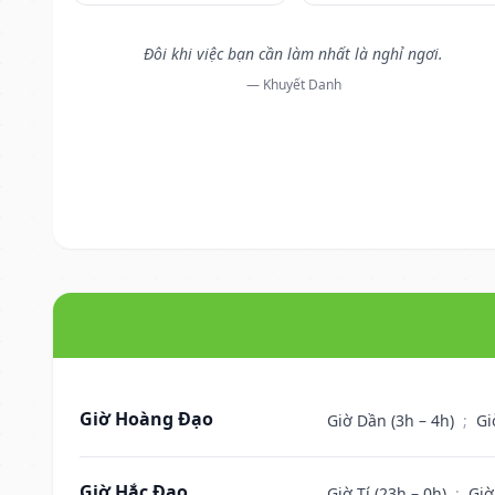
Đôi khi việc bạn cần làm nhất là nghỉ ngơi.
— Khuyết Danh
Giờ Hoàng Đạo
Giờ Dần (3h – 4h)
;
Gi
Giờ Hắc Đạo
Giờ Tí (23h – 0h)
;
Giờ