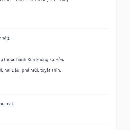
nhật).
gọ thuộc hành Kim không sợ Hỏa.
, hại Dậu, phá Mùi, tuyệt Thìn.
hao mất