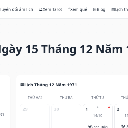
🃏
huyển đổi âm lịch
🔮
Xem Tarot
Xem quẻ
📝
Blog
📅
Lịch t
gày 15 Tháng 12 Năm 
Lịch Tháng 12 Năm 1971
THỨ HAI
THỨ BA
THỨ TƯ
THỨ
⭐
29
30
1
2
971
14/10
1
🐒
🐓
Canh Thân
T