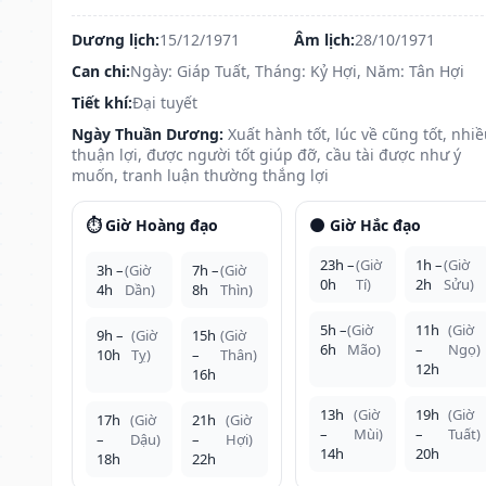
Dương lịch:
15/12/1971
Âm lịch:
28/10/1971
Can chi:
Ngày: Giáp Tuất, Tháng: Kỷ Hợi, Năm: Tân Hợi
Tiết khí:
Đại tuyết
Ngày Thuần Dương:
Xuất hành tốt, lúc về cũng tốt, nhi
thuận lợi, được người tốt giúp đỡ, cầu tài được như ý
muốn, tranh luận thường thắng lợi
⏱️ Giờ Hoàng đạo
🌑 Giờ Hắc đạo
23h –
(Giờ
1h –
(Giờ
3h –
(Giờ
7h –
(Giờ
0h
Tí)
2h
Sửu)
4h
Dần)
8h
Thìn)
5h –
(Giờ
11h
(Giờ
9h –
(Giờ
15h
(Giờ
6h
Mão)
–
Ngọ)
10h
Tỵ)
–
Thân)
12h
16h
13h
(Giờ
19h
(Giờ
17h
(Giờ
21h
(Giờ
–
Mùi)
–
Tuất)
–
Dậu)
–
Hợi)
14h
20h
18h
22h