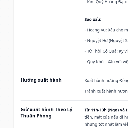
- Kim Quỹ Hoàng Đạo: T
Sao xấu
:
- Hoang Vu: Xấu cho m
- Nguyệt Hư (Nguyệt Sá
- Tứ Thời Cô Quả: Kỵ vi
- Quỷ Khốc: Xấu với việ
Hướng xuất hành
Xuất hành hướng Đông
Tránh xuất hành hướn
Giờ xuất hành Theo Lý
Từ 11h-13h (Ngọ) và t
Thuần Phong
tiền, mất của nếu đi 
nhưng tốt nhất làm vi