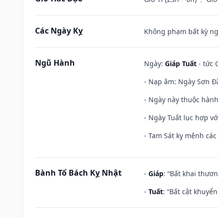
Các Ngày Kỵ
Không phạm bất kỳ ngày
Ngũ Hành
Ngày:
Giáp Tuất
- tức 
- Nạp âm: Ngày Sơn Đầ
- Ngày này thuộc hành
- Ngày Tuất lục hợp v
- Tam Sát kỵ mệnh các 
Bành Tổ Bách Kỵ Nhật
-
Giáp
: “Bất khai thươ
-
Tuất
: “Bất cật khuyể