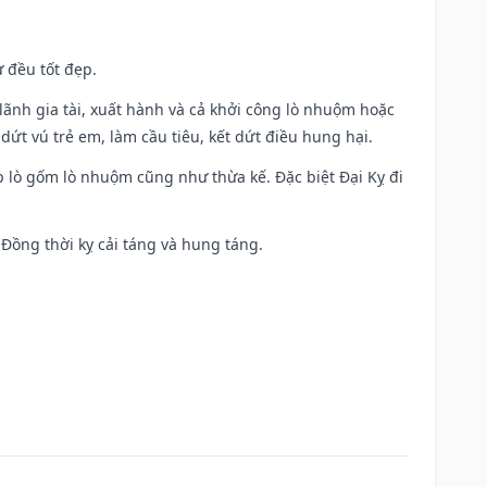
 đều tốt đẹp.
ia lãnh gia tài, xuất hành và cả khởi công lò nhuộm hoặc
dứt vú trẻ em, làm cầu tiêu, kết dứt điều hung hại.
p lò gốm lò nhuộm cũng như thừa kế. Đặc biệt Đại Kỵ đi
. Đồng thời kỵ cải táng và hung táng.