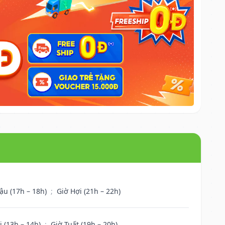
ậu (17h – 18h)
;
Giờ Hợi (21h – 22h)
i (13h – 14h)
;
Giờ Tuất (19h – 20h)