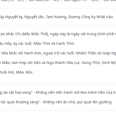
 Nguyệt kỵ, Nguyệt tận, Tam Nương, Dương Công Kỵ Nhật nào.
Can khắc Chi (Mộc khắc Thổ), ngày này là ngày cát trung bình (chế 
u Hỏa, kỵ các tuổi: Mậu Thìn và Canh Thìn.
 Hỏa khắc với hành Kim, ngoại trừ các tuổi: Nhâm Thân và Giáp N
ới Mão, tam hợp với Dần và Ngọ thành Hỏa cục. Xung Thìn, hình Mùi
tuổi Hợi, Mão, Mùi.
ng tài vật hao vong” - Không nên tiến hành mở kho tránh tiền của 
n tác quái thượng sàng” - Không nên ăn chó, quỉ quái lên giường