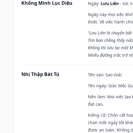
Khổng Minh Lục Diệu
Ngày:
Lưu Liên
- tức 
Ngày này mọi việc khó
thiệt. Về việc hành ch
“Lưu Liên là chuyện bất
Tìm bạn chẳng thấy nử
Không thì lưu lạc một k
Nhiều đường trắc trở nh
Nhị Thập Bát Tú
Tên sao
: Sao Giác
Tên ngày
: Giác Mộc Gi
Nên làm
: Mọi việc tạ
đạt cao.
Kiêng cữ
: Chôn cất ho
chọn một ngày tốt khác
được an toàn. Không 