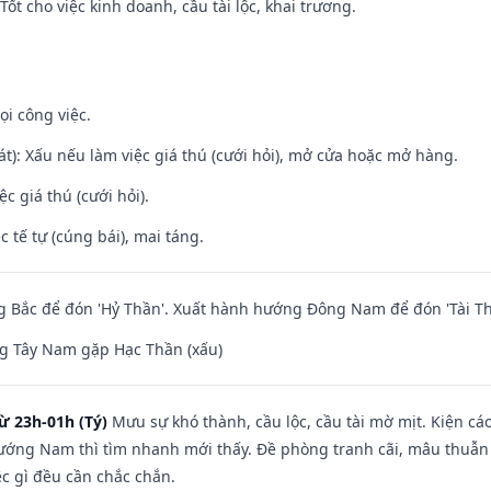
ốt cho việc kinh doanh, cầu tài lộc, khai trương.
ọi công việc.
t): Xấu nếu làm việc giá thú (cưới hỏi), mở cửa hoặc mở hàng.
ệc giá thú (cưới hỏi).
c tế tự (cúng bái), mai táng.
 Bắc để đón 'Hỷ Thần'. Xuất hành hướng Đông Nam để đón 'Tài Th
g Tây Nam gặp Hạc Thần (xấu)
ừ 23h-01h (Tý)
Mưu sự khó thành, cầu lộc, cầu tài mờ mịt. Kiện cáo
hướng Nam thì tìm nhanh mới thấy. Đề phòng tranh cãi, mâu thuẫn
ệc gì đều cần chắc chắn.