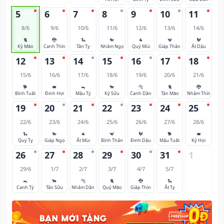
5
6
7
8
9
10
11
8/6
9/6
10/6
11/6
12/6
13/6
14/6
🐈
🐉
🐍
🐎
🐐
🐒
🐓
Kỷ Mão
Canh Thìn
Tân Tỵ
Nhâm Ngọ
Quý Mùi
Giáp Thân
Ất Dậu
12
13
14
15
16
17
18
15/6
16/6
17/6
18/6
19/6
20/6
21/6
🐕
🐖
🐀
🐂
🐅
🐈
🐉
Bính Tuất
Đinh Hợi
Mậu Tý
Kỷ Sửu
Canh Dần
Tân Mão
Nhâm Thìn
19
20
21
22
23
24
25
22/6
23/6
24/6
25/6
26/6
27/6
28/6
🐍
🐎
🐐
🐒
🐓
🐕
🐖
Quý Tỵ
Giáp Ngọ
Ất Mùi
Bính Thân
Đinh Dậu
Mậu Tuất
Kỷ Hợi
26
27
28
29
30
31
1
29/6
1/7
2/7
3/7
4/7
5/7
🐀
🐂
🐅
🐈
🐉
🐍
Canh Tý
Tân Sửu
Nhâm Dần
Quý Mão
Giáp Thìn
Ất Tỵ