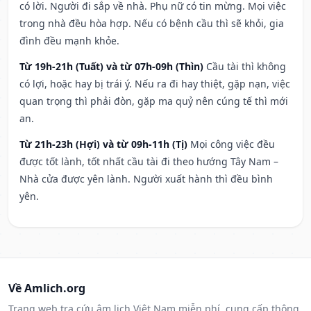
có lời. Người đi sắp về nhà. Phụ nữ có tin mừng. Mọi việc
trong nhà đều hòa hợp. Nếu có bệnh cầu thì sẽ khỏi, gia
đình đều mạnh khỏe.
Từ 19h-21h (Tuất) và từ 07h-09h (Thìn)
Cầu tài thì không
có lợi, hoặc hay bị trái ý. Nếu ra đi hay thiệt, gặp nạn, việc
quan trọng thì phải đòn, gặp ma quỷ nên cúng tế thì mới
an.
Từ 21h-23h (Hợi) và từ 09h-11h (Tị)
Mọi công việc đều
được tốt lành, tốt nhất cầu tài đi theo hướng Tây Nam –
Nhà cửa được yên lành. Người xuất hành thì đều bình
yên.
Về Amlich.org
Trang web tra cứu âm lịch Việt Nam miễn phí, cung cấp thông