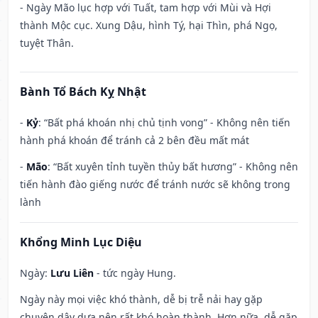
- Ngày Mão lục hợp với Tuất, tam hợp với Mùi và Hợi
thành Mộc cục. Xung Dậu, hình Tý, hại Thìn, phá Ngọ,
tuyệt Thân.
Bành Tổ Bách Kỵ Nhật
-
Kỷ
: “Bất phá khoán nhị chủ tịnh vong” - Không nên tiến
hành phá khoán để tránh cả 2 bên đều mất mát
-
Mão
: “Bất xuyên tỉnh tuyền thủy bất hương” - Không nên
tiến hành đào giếng nước để tránh nước sẽ không trong
lành
Khổng Minh Lục Diệu
Ngày:
Lưu Liên
- tức ngày Hung.
Ngày này mọi việc khó thành, dễ bị trễ nải hay gặp
chuyện dây dưa nên rất khó hoàn thành. Hơn nữa, dễ gặp