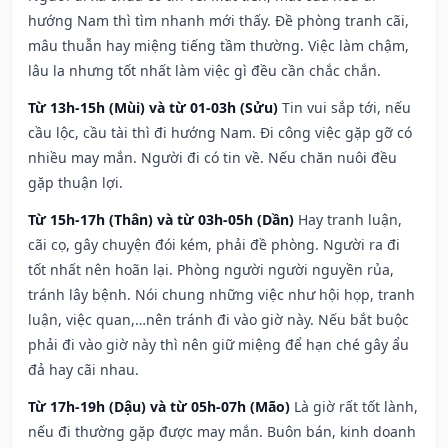
hướng Nam thì tìm nhanh mới thấy. Đề phòng tranh cãi,
mâu thuẫn hay miệng tiếng tầm thường. Việc làm chậm,
lâu la nhưng tốt nhất làm việc gì đều cần chắc chắn.
Từ 13h-15h (Mùi) và từ 01-03h (Sửu)
Tin vui sắp tới, nếu
cầu lộc, cầu tài thì đi hướng Nam. Đi công việc gặp gỡ có
nhiều may mắn. Người đi có tin về. Nếu chăn nuôi đều
gặp thuận lợi.
Từ 15h-17h (Thân) và từ 03h-05h (Dần)
Hay tranh luận,
cãi cọ, gây chuyện đói kém, phải đề phòng. Người ra đi
tốt nhất nên hoãn lại. Phòng người người nguyền rủa,
tránh lây bệnh. Nói chung những việc như hội họp, tranh
luận, việc quan,…nên tránh đi vào giờ này. Nếu bắt buộc
phải đi vào giờ này thì nên giữ miệng để hạn ché gây ẩu
đả hay cãi nhau.
Từ 17h-19h (Dậu) và từ 05h-07h (Mão)
Là giờ rất tốt lành,
nếu đi thường gặp được may mắn. Buôn bán, kinh doanh