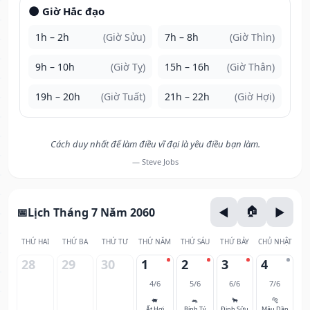
🌑 Giờ Hắc đạo
1h – 2h
(Giờ Sửu)
7h – 8h
(Giờ Thìn)
9h – 10h
(Giờ Tỵ)
15h – 16h
(Giờ Thân)
19h – 20h
(Giờ Tuất)
21h – 22h
(Giờ Hợi)
Cách duy nhất để làm điều vĩ đại là yêu điều bạn làm.
— Steve Jobs
Lịch Tháng 7 Năm 2060
THỨ HAI
THỨ BA
THỨ TƯ
THỨ NĂM
THỨ SÁU
THỨ BẢY
CHỦ NHẬT
28
29
30
1
2
3
4
4/6
5/6
6/6
7/6
🐖
🐀
🐂
🐅
Ất Hợi
Bính Tý
Đinh Sửu
Mậu Dần