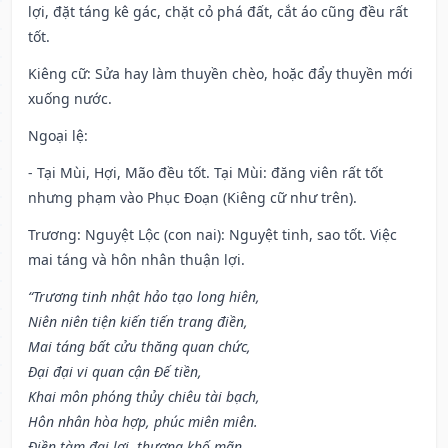
lợi, đặt táng kê gác, chặt cỏ phá đất, cắt áo cũng đều rất
tốt.
Kiêng cữ
: Sửa hay làm thuyền chèo, hoặc đẩy thuyền mới
xuống nước.
Ngoại lệ
:
- Tại Mùi, Hợi, Mão đều tốt. Tại Mùi: đăng viên rất tốt
nhưng phạm vào Phục Đoạn (Kiêng cữ như trên).
Trương: Nguyệt Lộc (con nai): Nguyệt tinh, sao tốt. Việc
mai táng và hôn nhân thuận lợi.
“Trương tinh nhật hảo tạo long hiên,
Niên niên tiện kiến tiến trang điền,
Mai táng bất cửu thăng quan chức,
Đại đại vi quan cận Đế tiền,
Khai môn phóng thủy chiêu tài bạch,
Hôn nhân hòa hợp, phúc miên miên.
Điền tàm đại lợi, thương khố mãn,