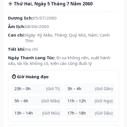
☀️ Thứ Hai, Ngày 5 Tháng 7 Năm 2060
Dương lịch:
05/07/2060
Âm lịch:
08/06/2060
Can chi:
Ngày: Kỷ Mão, Tháng: Quý Mùi, Năm: Canh
Thìn
Tiết khí:
Hạ chí
Ngày Thanh Long Túc:
Đi xa không nên, xuất hành
xấu, tài lộc không có, kiện cáo cũng đuối lý
⏱️ Giờ Hoàng đạo
23h – 0h
(Giờ Tí)
3h – 4h
(Giờ Dần)
5h – 6h
(Giờ Mão)
11h – 12h
(Giờ Ngọ)
13h – 14h
(Giờ Mùi)
17h – 18h
(Giờ Dậu)