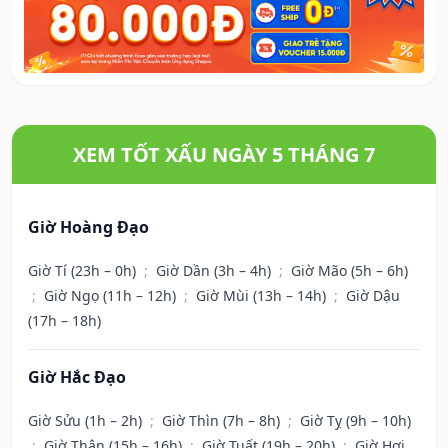
XEM TỐT XẤU NGÀY 5 THÁNG 7
Giờ Hoàng Đạo
Giờ Tí (23h – 0h)
;
Giờ Dần (3h – 4h)
;
Giờ Mão (5h – 6h)
;
Giờ Ngọ (11h – 12h)
;
Giờ Mùi (13h – 14h)
;
Giờ Dậu
(17h – 18h)
Giờ Hắc Đạo
Giờ Sửu (1h – 2h)
;
Giờ Thìn (7h – 8h)
;
Giờ Tỵ (9h – 10h)
;
Giờ Thân (15h – 16h)
;
Giờ Tuất (19h – 20h)
;
Giờ Hợi