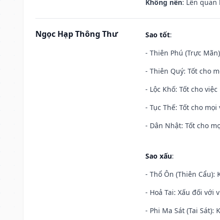
Không nên
: Lên quan
Ngọc Hạp Thông Thư
Sao tốt
:
- Thiên Phú (Trực Mãn)
- Thiên Quý: Tốt cho mọ
- Lộc Khố: Tốt cho việc
- Tục Thế: Tốt cho mọi 
- Dân Nhật: Tốt cho mọ
Sao xấu
:
- Thổ Ôn (Thiên Cẩu): K
- Hoả Tai: Xấu đối với 
- Phi Ma Sát (Tai Sát): 