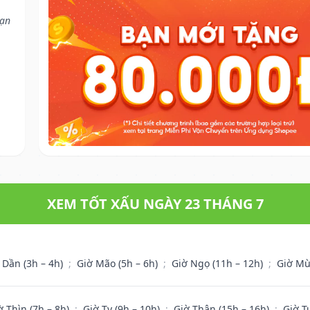
bạn
XEM TỐT XẤU NGÀY 23 THÁNG 7
 Dần (3h – 4h)
;
Giờ Mão (5h – 6h)
;
Giờ Ngọ (11h – 12h)
;
Giờ Mù
ờ Thìn (7h – 8h)
;
Giờ Tỵ (9h – 10h)
;
Giờ Thân (15h – 16h)
;
Giờ T