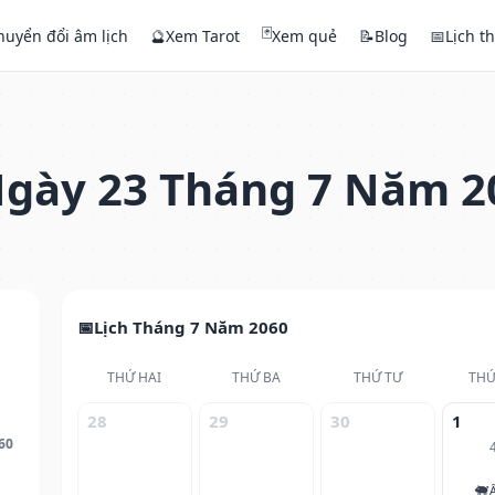
🃏
huyển đổi âm lịch
🔮
Xem Tarot
Xem quẻ
📝
Blog
📅
Lịch t
gày 23 Tháng 7 Năm 2
Lịch Tháng 7 Năm 2060
THỨ HAI
THỨ BA
THỨ TƯ
THỨ
28
29
30
1
60
🐖