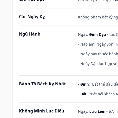
Các Ngày Kỵ
Không phạm bất kỳ ngày
Ngũ Hành
Ngày:
Đinh Dậu
- tức 
- Nạp âm: Ngày Sơn Hạ
- Ngày này thuộc hành
- Ngày Dậu lục hợp với
Bành Tổ Bách Kỵ Nhật
-
Đinh
: “Bất thế đầu đ
-
Dậu
: “Bất hội khách
Khổng Minh Lục Diệu
Ngày:
Lưu Liên
- tức 