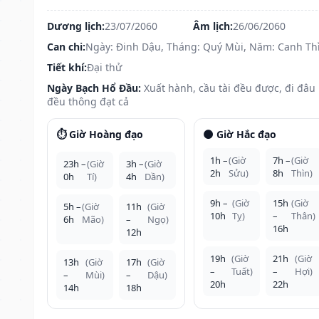
Dương lịch:
23/07/2060
Âm lịch:
26/06/2060
Can chi:
Ngày: Đinh Dậu, Tháng: Quý Mùi, Năm: Canh Th
Tiết khí:
Đại thử
Ngày Bạch Hổ Đầu:
Xuất hành, cầu tài đều được, đi đâu
đều thông đạt cả
⏱️ Giờ Hoàng đạo
🌑 Giờ Hắc đạo
1h –
(Giờ
7h –
(Giờ
23h –
(Giờ
3h –
(Giờ
2h
Sửu)
8h
Thìn)
0h
Tí)
4h
Dần)
9h –
(Giờ
15h
(Giờ
5h –
(Giờ
11h
(Giờ
10h
Tỵ)
–
Thân)
6h
Mão)
–
Ngọ)
16h
12h
19h
(Giờ
21h
(Giờ
13h
(Giờ
17h
(Giờ
–
Tuất)
–
Hợi)
–
Mùi)
–
Dậu)
20h
22h
14h
18h