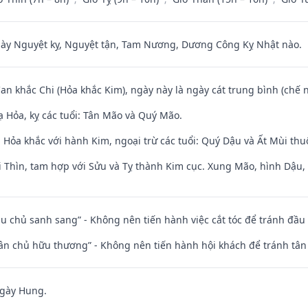
 Nguyệt kỵ, Nguyệt tận, Tam Nương, Dương Công Kỵ Nhật nào.
Can khắc Chi (Hỏa khắc Kim), ngày này là ngày cát trung bình (chế n
 Hỏa, kỵ các tuổi: Tân Mão và Quý Mão.
 Hỏa khắc với hành Kim, ngoại trừ các tuổi: Quý Dậu và Ất Mùi th
 Thìn, tam hợp với Sửu và Tỵ thành Kim cục. Xung Mão, hình Dậu, h
ầu chủ sanh sang” - Không nên tiến hành việc cắt tóc để tránh đầu
 tân chủ hữu thương” - Không nên tiến hành hội khách để tránh tân
ngày Hung.