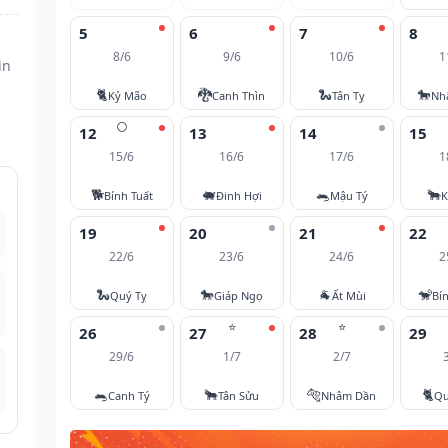
5
6
7
8
8/6
9/6
10/6
1
ìn
🐈
🐉
🐍
🐎
Kỷ Mão
Canh Thìn
Tân Tỵ
Nh
🌕
12
13
14
15
15/6
16/6
17/6
1
🐕
🐖
🐀
🐂
Bính Tuất
Đinh Hợi
Mậu Tý
K
19
20
21
22
22/6
23/6
24/6
2
🐍
🐎
🐐
🐒
Quý Tỵ
Giáp Ngọ
Ất Mùi
Bí
⭐
⭐
26
27
28
29
29/6
1/7
2/7
🐀
🐂
🐅
🐈
Canh Tý
Tân Sửu
Nhâm Dần
Qu