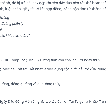
 thành, dễ bị trễ nải hay gặp chuyện dây dưa nên rất khó hoàn th
ính, luật pháp, giấy tờ, ký kết hợp đồng, dâng nộp đơn từ không nên
 tường
a đường phân ly
hi
iều khi nhọc nhằn.”
 - Lưu Long: Tốt (Kiết Tú) Tướng tinh con chó, chủ trị ngày thứ 6.
i việc đều rất tốt. Tốt nhất là việc dựng cột, cưới gả, trổ cửa, dựng
 giường, đóng giường và đi đường thủy.
gày Dậu Đăng Viên ý nghĩa tạo tác đại lợi. Tại Tỵ gọi là Nhập Trù nê