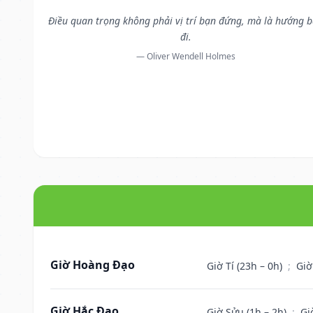
Điều quan trọng không phải vị trí bạn đứng, mà là hướng 
đi.
— Oliver Wendell Holmes
Giờ Hoàng Đạo
Giờ Tí (23h – 0h)
;
Giờ
Giờ Hắc Đạo
Giờ Sửu (1h – 2h)
;
Gi