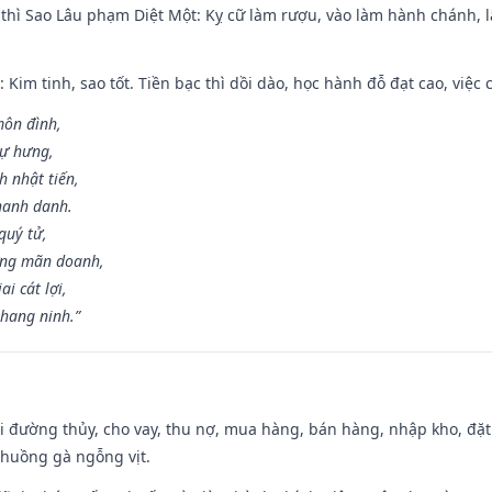
 thì Sao Lâu phạm Diệt Một: Kỵ cữ làm rượu, vào làm hành chánh, l
 Kim tinh, sao tốt. Tiền bạc thì dồi dào, học hành đỗ đạt cao, việc cư
môn đình,
sự hưng,
h nhật tiến,
hanh danh.
quý tử,
ơng mãn doanh,
i cát lợi,
khang ninh.”
đi đường thủy, cho vay, thu nợ, mua hàng, bán hàng, nhập kho, đặt
chuồng gà ngỗng vịt.