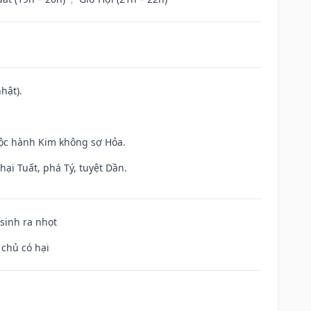
hật).
uộc hành Kim không sợ Hỏa.
ại Tuất, phá Tý, tuyệt Dần.
 sinh ra nhọt
 chủ có hại