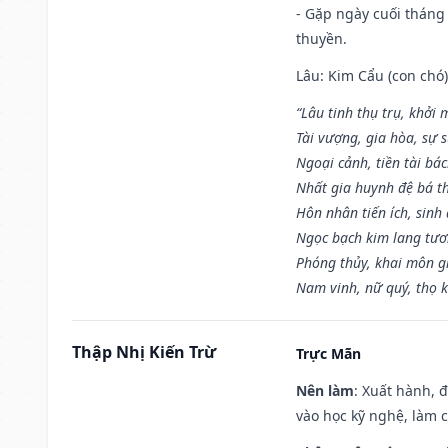
- Gặp ngày cuối tháng
thuyền.
Lâu: Kim Cẩu (con chó):
“Lâu tinh thụ trụ, khởi 
Tài vượng, gia hòa, sự 
Ngoại cảnh, tiền tài bác
Nhất gia huynh đệ bá t
Hôn nhân tiến ích, sinh 
Ngọc bạch kim lang tư
Phóng thủy, khai môn gia
Nam vinh, nữ quý, thọ 
Thập Nhị Kiến Trừ
Trực Mãn
Nên làm
: Xuất hành, 
vào học kỹ nghệ, làm 