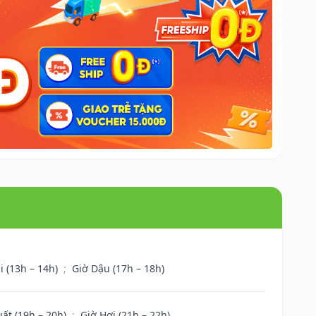
i (13h – 14h)
;
Giờ Dậu (17h – 18h)
uất (19h – 20h)
;
Giờ Hợi (21h – 22h)