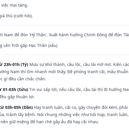
 việc mai táng.
iá thú (cưới hỏi).
h Nam để đón 'Hỷ Thần'. Xuất hành hướng Chính Đông để đón 'Tài
 Lên Trời gặp Hạc Thần (xấu)
ừ 23h-01h (Tý)
Mưu sự khó thành, cầu lộc, cầu tài mờ mịt. Kiện cáo
hướng Nam thì tìm nhanh mới thấy. Đề phòng tranh cãi, mâu thuẫn
ệc gì đều cần chắc chắn.
ừ 01-03h (Sửu)
Tin vui sắp tới, nếu cầu lộc, cầu tài thì đi hướng 
đều gặp thuận lợi.
từ 03h-05h (Dần)
Hay tranh luận, cãi cọ, gây chuyện đói kém, phải
a, tránh lây bệnh. Nói chung những việc như hội họp, tranh luận,
ì nên giữ miệng để hạn ché gây ẩu đả hay cãi nhau.