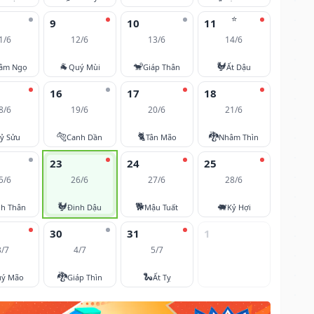
⭐
9
10
11
1/6
12/6
13/6
14/6
🐐
🐒
🐓
âm Ngọ
Quý Mùi
Giáp Thân
Ất Dậu
16
17
18
8/6
19/6
20/6
21/6
🐅
🐈
🐉
ỷ Sửu
Canh Dần
Tân Mão
Nhâm Thìn
23
24
25
5/6
26/6
27/6
28/6
🐓
🐕
🐖
nh Thân
Đinh Dậu
Mậu Tuất
Kỷ Hợi
30
31
1
3/7
4/7
5/7
🐉
🐍
ý Mão
Giáp Thìn
Ất Tỵ