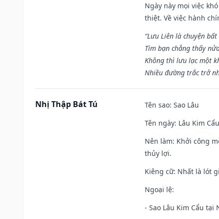
Ngày này mọi việc khó
thiệt. Về việc hành ch
“Lưu Liên là chuyện bất
Tìm bạn chẳng thấy nử
Không thì lưu lạc một k
Nhiều đường trắc trở nh
Nhị Thập Bát Tú
Tên sao
: Sao Lâu
Tên ngày
: Lâu Kim Cẩu
Nên làm
: Khởi công mọ
thủy lợi.
Kiêng cữ
: Nhất là lót
Ngoại lệ
:
- Sao Lâu Kim Cẩu tại N