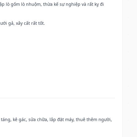
ập lò gốm lò nhuộm, thừa kế sự nghiệp và rất kỵ đi
ới gả, xây cất rất tốt.
 táng, kê gác, sửa chữa, lắp đặt máy, thuê thêm người,