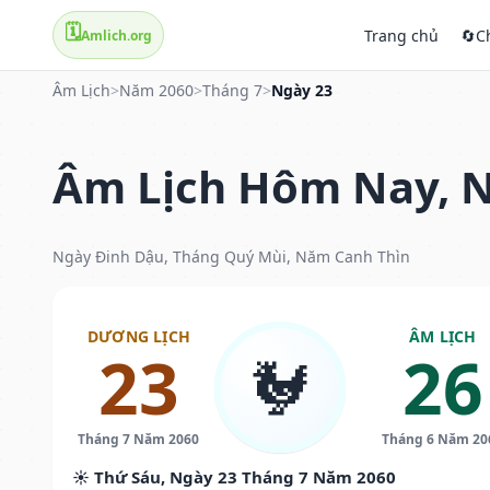
🗓️
Trang chủ
🔄
C
Amlich.org
Âm Lịch
>
Năm 2060
>
Tháng 7
>
Ngày 23
Âm Lịch Hôm Nay, N
Ngày Đinh Dậu, Tháng Quý Mùi, Năm Canh Thìn
DƯƠNG LỊCH
ÂM LỊCH
23
26
🐓
Tháng 7 Năm 2060
Tháng 6 Năm 20
☀️ Thứ Sáu, Ngày 23 Tháng 7 Năm 2060