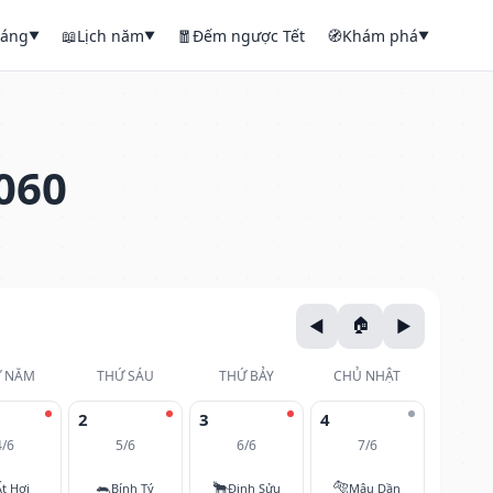
háng
📖
Lịch năm
🧧
Đếm ngược Tết
🧭
Khám phá
▼
▼
▼
060
 NĂM
THỨ SÁU
THỨ BẢY
CHỦ NHẬT
2
3
4
4/6
5/6
6/6
7/6
🐀
🐂
🐅
Ất Hợi
Bính Tý
Đinh Sửu
Mậu Dần