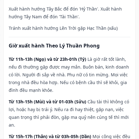
Xuất hành hướng Tây Bắc để đón 'Hỷ Thần'. Xuất hành
hướng Tây Nam để đón 'Tài Thần'.
Tránh xuất hành hướng Lên Trời gặp Hạc Thần (xấu)
Giờ xuất hành Theo Lý Thuần Phong
Từ 11h-13h (Ngọ) và từ 23h-01h (Tý)
Là giờ rất tốt lành,
nếu đi thường gặp được may mắn. Buôn bán, kinh doanh
có lời. Người đi sắp về nhà. Phụ nữ có tin mừng. Mọi việc
trong nhà đều hòa hợp. Nếu có bệnh cầu thì sẽ khỏi, gia
đình đều mạnh khỏe.
Từ 13h-15h (Mùi) và từ 01-03h (Sửu)
Cầu tài thì không có
lợi, hoặc hay bị trái ý. Nếu ra đi hay thiệt, gặp nạn, việc
quan trọng thì phải đòn, gặp ma quỷ nên cúng tế thì mới
an.
Từ 15h-17h (Thân) và từ 03h-05h (Dần)
Mọi công việc đều