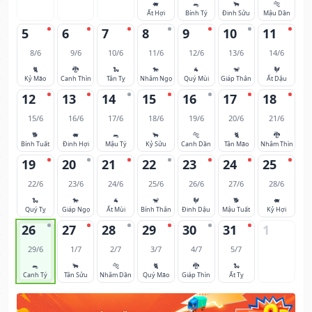
🐖
🐀
🐂
🐅
Ất Hợi
Bính Tý
Đinh Sửu
Mậu Dần
5
6
7
8
9
10
11
8/6
9/6
10/6
11/6
12/6
13/6
14/6
🐈
🐉
🐍
🐎
🐐
🐒
🐓
Kỷ Mão
Canh Thìn
Tân Tỵ
Nhâm Ngọ
Quý Mùi
Giáp Thân
Ất Dậu
12
13
14
15
16
17
18
15/6
16/6
17/6
18/6
19/6
20/6
21/6
🐕
🐖
🐀
🐂
🐅
🐈
🐉
Bính Tuất
Đinh Hợi
Mậu Tý
Kỷ Sửu
Canh Dần
Tân Mão
Nhâm Thìn
19
20
21
22
23
24
25
22/6
23/6
24/6
25/6
26/6
27/6
28/6
🐍
🐎
🐐
🐒
🐓
🐕
🐖
Quý Tỵ
Giáp Ngọ
Ất Mùi
Bính Thân
Đinh Dậu
Mậu Tuất
Kỷ Hợi
26
27
28
29
30
31
1
29/6
1/7
2/7
3/7
4/7
5/7
🐀
🐂
🐅
🐈
🐉
🐍
Canh Tý
Tân Sửu
Nhâm Dần
Quý Mão
Giáp Thìn
Ất Tỵ