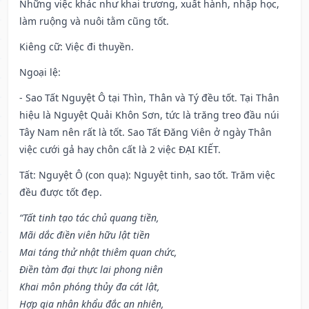
Những việc khác như khai trương, xuất hành, nhập học,
làm ruộng và nuôi tằm cũng tốt.
Kiêng cữ
: Việc đi thuyền.
Ngoại lệ
:
- Sao Tất Nguyệt Ô tại Thìn, Thân và Tý đều tốt. Tại Thân
hiệu là Nguyệt Quải Khôn Sơn, tức là trăng treo đầu núi
Tây Nam nên rất là tốt. Sao Tất Đăng Viên ở ngày Thân
việc cưới gả hay chôn cất là 2 việc ĐẠI KIẾT.
Tất: Nguyệt Ô (con quạ): Nguyệt tinh, sao tốt. Trăm việc
đều được tốt đẹp.
“Tất tinh tạo tác chủ quang tiền,
Mãi dắc điền viên hữu lật tiền
Mai táng thử nhật thiêm quan chức,
Điền tàm đại thực lai phong niên
Khai môn phóng thủy đa cát lật,
Hợp gia nhân khẩu đắc an nhiên,