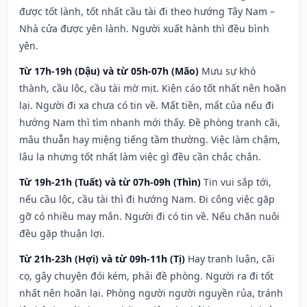
được tốt lành, tốt nhất cầu tài đi theo hướng Tây Nam –
Nhà cửa được yên lành. Người xuất hành thì đều bình
yên.
Từ 17h-19h (Dậu) và từ 05h-07h (Mão)
Mưu sự khó
thành, cầu lộc, cầu tài mờ mịt. Kiện cáo tốt nhất nên hoãn
lại. Người đi xa chưa có tin về. Mất tiền, mất của nếu đi
hướng Nam thì tìm nhanh mới thấy. Đề phòng tranh cãi,
mâu thuẫn hay miệng tiếng tầm thường. Việc làm chậm,
lâu la nhưng tốt nhất làm việc gì đều cần chắc chắn.
Từ 19h-21h (Tuất) và từ 07h-09h (Thìn)
Tin vui sắp tới,
nếu cầu lộc, cầu tài thì đi hướng Nam. Đi công việc gặp
gỡ có nhiều may mắn. Người đi có tin về. Nếu chăn nuôi
đều gặp thuận lợi.
Từ 21h-23h (Hợi) và từ 09h-11h (Tị)
Hay tranh luận, cãi
cọ, gây chuyện đói kém, phải đề phòng. Người ra đi tốt
nhất nên hoãn lại. Phòng người người nguyền rủa, tránh