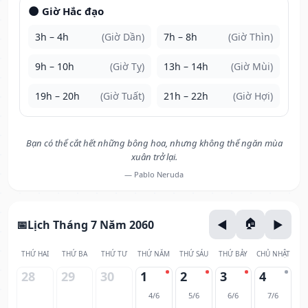
🌑 Giờ Hắc đạo
3h – 4h
(Giờ Dần)
7h – 8h
(Giờ Thìn)
9h – 10h
(Giờ Tỵ)
13h – 14h
(Giờ Mùi)
19h – 20h
(Giờ Tuất)
21h – 22h
(Giờ Hợi)
Bạn có thể cắt hết những bông hoa, nhưng không thể ngăn mùa
xuân trở lại.
— Pablo Neruda
Lịch Tháng 7 Năm 2060
THỨ HAI
THỨ BA
THỨ TƯ
THỨ NĂM
THỨ SÁU
THỨ BẢY
CHỦ NHẬT
28
29
30
1
2
3
4
4/6
5/6
6/6
7/6