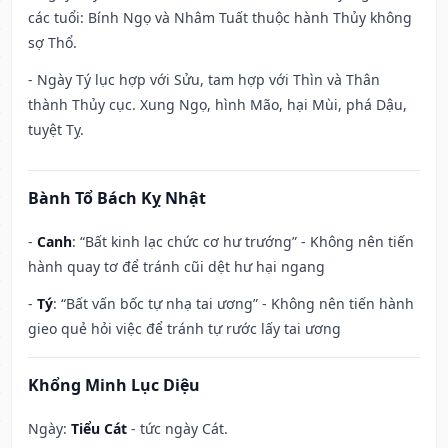
các tuổi: Bính Ngọ và Nhâm Tuất thuộc hành Thủy không
sợ Thổ.
- Ngày Tý lục hợp với Sửu, tam hợp với Thìn và Thân
thành Thủy cục. Xung Ngọ, hình Mão, hại Mùi, phá Dậu,
tuyệt Tỵ.
Bành Tổ Bách Kỵ Nhật
-
Canh
: “Bất kinh lạc chức cơ hư trướng” - Không nên tiến
hành quay tơ để tránh cũi dệt hư hại ngang
-
Tý
: “Bất vấn bốc tự nhạ tai ương” - Không nên tiến hành
gieo quẻ hỏi việc để tránh tự rước lấy tai ương
Khổng Minh Lục Diệu
Ngày:
Tiểu Cát
- tức ngày Cát.