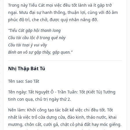
Trong này Tiểu Cát mọi việc đều tốt lành và ít gặp trở
ngại. Mưu đại sự hanh thông, thuận lợi, cùng với đó âm
phúc độ trì, che chở, được quý nhân nâng đỡ.
“Tiểu Cát gặp hội thanh long
Cầu tài cầu lộc ở trong quẻ này
Cầu tài toại ý vui vầy
Bình an vô sự gặp thầy, gặp quen.”
Nhị Thập Bát Tú
Tên sao
: Sao Tất
Tên ngày
: Tất Nguyệt Ô - Trần Tuấn: Tốt (Kiết Tú) Tướng
tinh con quạ, chủ trị ngày thứ 2.
Nên làm
: Khởi công tạo tác bất kể việc chi đều tốt. Tốt
nhất là việc trổ cửa dựng cửa, đào kinh, tháo nước, khai
mương, chôn cất, cưới gả, chặt cỏ phá đất hay móc giếng.