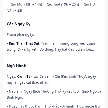
;
Giờ Mùi (13h – 14h)
;
Giờ Tuất (19h – 20h)
;
Giờ Hợi
(21h – 22h)
Các Ngày Kỵ
Phạm phải ngày:
-
Kim Thần Thất Sát
: Tránh làm những công việc quan
trọng, đi xa, ký kết hợp đồng, hay bắt đầu dự án lớn...
Ngũ Hành
Ngày:
Canh Tý
- tức Can sinh Chi (Kim sinh Thủy), ngày
này là ngày cát (bảo nhật).
- Nạp âm: Ngày Bích Thượng Thổ, kỵ các tuổi: Giáp Ngọ và
Bính Ngọ.
- Ngày này thuộc hành Thổ khắc với hành Thủy, ngoại trừ