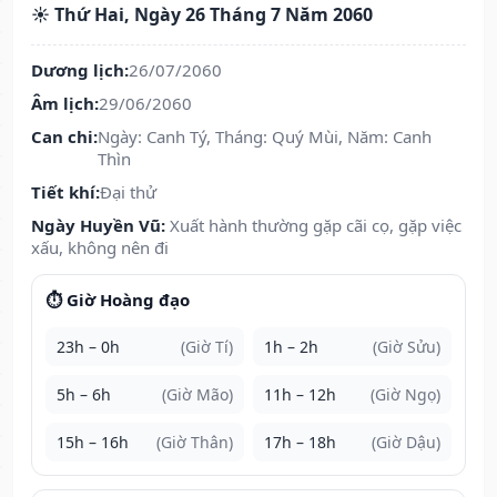
☀️ Thứ Hai, Ngày 26 Tháng 7 Năm 2060
Dương lịch:
26/07/2060
Âm lịch:
29/06/2060
Can chi:
Ngày: Canh Tý, Tháng: Quý Mùi, Năm: Canh
Thìn
Tiết khí:
Đại thử
Ngày Huyền Vũ:
Xuất hành thường gặp cãi cọ, gặp việc
xấu, không nên đi
⏱️ Giờ Hoàng đạo
23h – 0h
(Giờ Tí)
1h – 2h
(Giờ Sửu)
5h – 6h
(Giờ Mão)
11h – 12h
(Giờ Ngọ)
15h – 16h
(Giờ Thân)
17h – 18h
(Giờ Dậu)