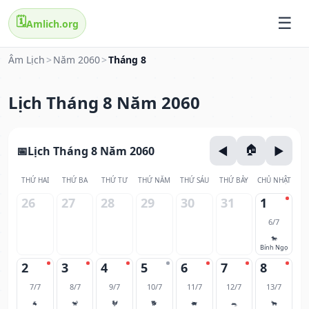
🗓️
Amlich.org
Âm Lịch
>
Năm 2060
>
Tháng 8
Lịch Tháng 8 Năm 2060
Lịch Tháng 8 Năm 2060
THỨ HAI
THỨ BA
THỨ TƯ
THỨ NĂM
THỨ SÁU
THỨ BẢY
CHỦ NHẬT
26
27
28
29
30
31
1
6/7
🐎
Bính Ngọ
2
3
4
5
6
7
8
7/7
8/7
9/7
10/7
11/7
12/7
13/7
🐐
🐒
🐓
🐕
🐖
🐀
🐂