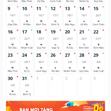
Đinh Mùi
Mậu Thân
Kỷ Dậu
Canh Tuất
Tân Hợi
Nhâm Tý
Quý Sửu
9
10
11
12
13
14
15
14/7
15/7
16/7
17/7
18/7
19/7
20/7
🐅
🐈
🐉
🐍
🐎
🐐
🐒
Giáp Dần
Ất Mão
Bính Thìn
Đinh Tỵ
Mậu Ngọ
Kỷ Mùi
Canh Thân
16
17
18
19
20
21
22
21/7
22/7
23/7
24/7
25/7
26/7
27/7
🐓
🐕
🐖
🐀
🐂
🐅
🐈
Tân Dậu
Nhâm Tuất
Quý Hợi
Giáp Tý
Ất Sửu
Bính Dần
Đinh Mão
23
24
25
26
27
28
29
28/7
29/7
30/7
1/8
2/8
3/8
4/8
🐉
🐍
🐎
🐐
🐒
🐓
🐕
Mậu Thìn
Kỷ Tỵ
Canh Ngọ
Tân Mùi
Nhâm Thân
Quý Dậu
Giáp Tuất
30
31
1
2
3
4
5
5/8
6/8
🐖
🐀
Ất Hợi
Bính Tý