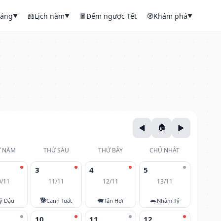
háng
📖
Lịch năm
🧧
Đếm ngược Tết
🧭
Khám phá
▼
▼
▼
 NĂM
THỨ SÁU
THỨ BẢY
CHỦ NHẬT
3
4
5
0/11
11/11
12/11
13/11
🐕
🐖
🐀
ỷ Dậu
Canh Tuất
Tân Hợi
Nhâm Tý
10
11
12