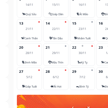
14/11
15/11
16/11
1
🐂
🐅
🐈
🐉
Quý Sửu
Giáp Dần
Ất Mão
Bí
13
14
15
16
21/11
22/11
23/11
2
🐒
🐓
🐕
🐖
Canh Thân
Tân Dậu
Nhâm Tuất
Q
⭐
20
21
22
23
28/11
29/11
30/11
1
🐈
🐉
🐍
🐎
Đinh Mão
Mậu Thìn
Kỷ Tỵ
Ca
27
28
29
30
5/12
6/12
7/12
8
🐕
🐖
🐀
🐂
Giáp Tuất
Ất Hợi
Bính Tý
Đi