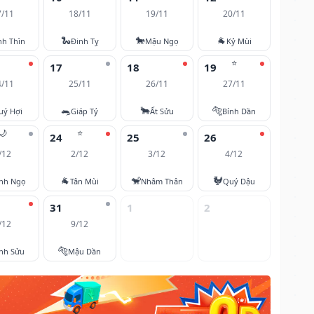
7/11
18/11
19/11
20/11
🐍
🐎
🐐
nh Thìn
Đinh Tỵ
Mậu Ngọ
Kỷ Mùi
⭐
17
18
19
4/11
25/11
26/11
27/11
🐀
🐂
🐅
uý Hợi
Giáp Tý
Ất Sửu
Bính Dần
🌙
⭐
24
25
26
/12
2/12
3/12
4/12
🐐
🐒
🐓
nh Ngọ
Tân Mùi
Nhâm Thân
Quý Dậu
31
1
2
/12
9/12
🐅
nh Sửu
Mậu Dần