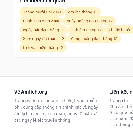
Tìm kiếm liên quan
Tháng Mười Hai 2060
Âm lịch tháng 12
Canh Thìn năm 2060
Ngày hoàng đạo tháng 12
Ngày hắc đạo tháng 12
Lịch âm tháng 12
Chuẩn bị Tết
Xem ngày tốt tháng 12
Cung hoàng đạo tháng 12
Lịch vạn niên tháng 12
Về Amlich.org
Liên kết 
Trang web tra cứu âm lịch Việt Nam miễn
Trang chủ
Chuyển đổi 
phí, cung cấp thông tin chính xác về ngày
Gieo quẻ hỏ
âm lịch, can chi, con giáp, ngày tốt xấu và
Lịch năm 2
các ngày lễ tết truyền thống.
Lịch tháng 