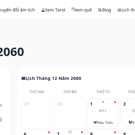
🃏
huyển đổi âm lịch
🔮
Xem Tarot
Xem quẻ
📝
Blog
📅
Lịch t
2060
Lịch Tháng 12 Năm 2060
THỨ HAI
THỨ BA
THỨ TƯ
THỨ
⭐
29
30
1
2
h
9/11
1
g
🐒
🐓
Mậu Thân
K
🌕
6
7
8
9