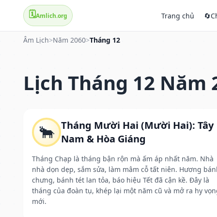
🗓️
Trang chủ
🔄
C
Amlich.org
Âm Lịch
>
Năm 2060
>
Tháng 12
Lịch Tháng 12 Năm 
Tháng Mười Hai (Mười Hai): Tây
🐂
Nam & Hòa Giáng
Tháng Chạp là tháng bận rộn mà ấm áp nhất năm. Nhà
nhà dọn dẹp, sắm sửa, làm mâm cỗ tất niên. Hương bán
chưng, bánh tét lan tỏa, báo hiệu Tết đã cận kề. Đây là
tháng của đoàn tụ, khép lại một năm cũ và mở ra hy vọn
mới.