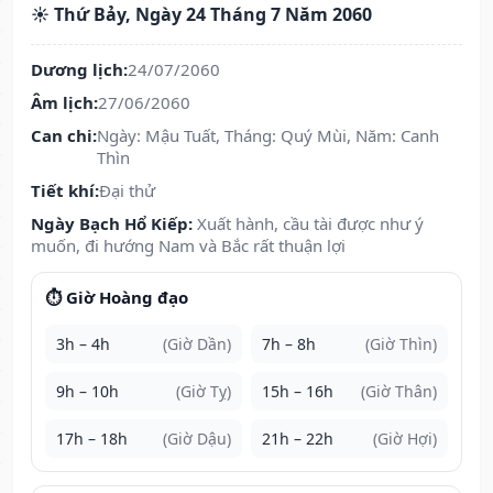
☀️ Thứ Bảy, Ngày 24 Tháng 7 Năm 2060
Dương lịch:
24/07/2060
Âm lịch:
27/06/2060
Can chi:
Ngày: Mậu Tuất, Tháng: Quý Mùi, Năm: Canh
Thìn
Tiết khí:
Đại thử
Ngày Bạch Hổ Kiếp:
Xuất hành, cầu tài được như ý
muốn, đi hướng Nam và Bắc rất thuận lợi
⏱️ Giờ Hoàng đạo
3h – 4h
(Giờ Dần)
7h – 8h
(Giờ Thìn)
9h – 10h
(Giờ Tỵ)
15h – 16h
(Giờ Thân)
17h – 18h
(Giờ Dậu)
21h – 22h
(Giờ Hợi)