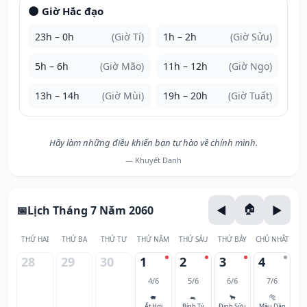
🌑 Giờ Hắc đạo
23h – 0h
(Giờ Tí)
1h – 2h
(Giờ Sửu)
5h – 6h
(Giờ Mão)
11h – 12h
(Giờ Ngọ)
13h – 14h
(Giờ Mùi)
19h – 20h
(Giờ Tuất)
Hãy làm những điều khiến bạn tự hào về chính mình.
— Khuyết Danh
Lịch Tháng 7 Năm 2060
THỨ HAI
THỨ BA
THỨ TƯ
THỨ NĂM
THỨ SÁU
THỨ BẢY
CHỦ NHẬT
28
29
30
1
2
3
4
4/6
5/6
6/6
7/6
🐖
🐀
🐂
🐅
Ất Hợi
Bính Tý
Đinh Sửu
Mậu Dần