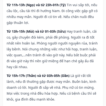
Từ 11h-13h (Ngọ) và từ 23h-01h (Tý)
Tin vui sắp tới, nếu
cầu lộc, cầu tài thì đi hướng Nam. Đi công việc gặp gỡ có
nhiều may mắn. Người đi có tin về. Nếu chăn nuôi đều
gặp thuận lợi.
Từ 13h-15h (Mùi) và từ 01-03h (Sửu)
Hay tranh luận, cãi
cọ, gây chuyện đói kém, phải đề phòng. Người ra đi tốt
nhất nên hoãn lại. Phòng người người nguyền rủa, tránh
lây bệnh. Nói chung những việc như hội họp, tranh luận,
việc quan,…nên tránh đi vào giờ này. Nếu bắt buộc phải
đi vào giờ này thì nên giữ miệng để hạn ché gây ẩu đả
hay cãi nhau.
Từ 15h-17h (Thân) và từ 03h-05h (Dần)
Là giờ rất tốt
lành, nếu đi thường gặp được may mắn. Buôn bán, kinh
doanh có lời. Người đi sắp về nhà. Phụ nữ có tin mừng.
Mọi việc trong nhà đều hòa hợp. Nếu có bệnh cầu thì sẽ
khỏi, gia đình đều mạnh khỏe.