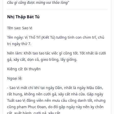
Cầu gì cũng được mừng vui thỏa lòng”
Nhị Thập Bát Tú
Tên sao
: Sao Vị
Tên ngày
: Vị Thổ Trĩ (Kiết Tú) tướng tinh con chim trĩ, chủ
trị ngày thứ 7.
Nên làm
: Khởi tạo tạo tác việc gì cũng tốt. Tốt nhất là cưới
gả, xây cất, dọn cỏ, gieo trồng, lấy giống.
Kiêng cữ
: Đi thuyền
Ngoại lệ
:
- Sao Vị mất chí khí tại ngày Dần, nhất là ngày Mậu Dần,
rất hung, không nên cưới gả, xây cất nhà cửa. Gặp ngày
Tuất sao Vị đăng viên nên mưu cầu công danh tốt, nhưng
cũng phạm Phục Đoạn, do đó gặp ngày này nên kỵ chôn
cất, xuất hành, cưới gả, xây cất...