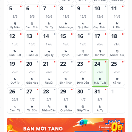
5
6
7
8
9
10
11
8/6
9/6
10/6
11/6
12/6
13/6
14/6
🐈
🐉
🐍
🐎
🐐
🐒
🐓
Kỷ Mão
Canh Thìn
Tân Tỵ
Nhâm Ngọ
Quý Mùi
Giáp Thân
Ất Dậu
12
13
14
15
16
17
18
15/6
16/6
17/6
18/6
19/6
20/6
21/6
🐕
🐖
🐀
🐂
🐅
🐈
🐉
Bính Tuất
Đinh Hợi
Mậu Tý
Kỷ Sửu
Canh Dần
Tân Mão
Nhâm Thìn
19
20
21
22
23
24
25
22/6
23/6
24/6
25/6
26/6
27/6
28/6
🐍
🐎
🐐
🐒
🐓
🐕
🐖
Quý Tỵ
Giáp Ngọ
Ất Mùi
Bính Thân
Đinh Dậu
Mậu Tuất
Kỷ Hợi
26
27
28
29
30
31
1
29/6
1/7
2/7
3/7
4/7
5/7
🐀
🐂
🐅
🐈
🐉
🐍
Canh Tý
Tân Sửu
Nhâm Dần
Quý Mão
Giáp Thìn
Ất Tỵ