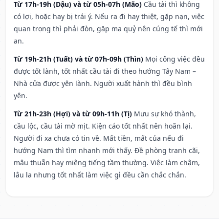
Từ 17h-19h (Dậu) và từ 05h-07h (Mão)
Cầu tài thì không
có lợi, hoặc hay bị trái ý. Nếu ra đi hay thiệt, gặp nạn, việc
quan trọng thì phải đòn, gặp ma quỷ nên cúng tế thì mới
an.
Từ 19h-21h (Tuất) và từ 07h-09h (Thìn)
Mọi công việc đều
được tốt lành, tốt nhất cầu tài đi theo hướng Tây Nam –
Nhà cửa được yên lành. Người xuất hành thì đều bình
yên.
Từ 21h-23h (Hợi) và từ 09h-11h (Tị)
Mưu sự khó thành,
cầu lộc, cầu tài mờ mịt. Kiện cáo tốt nhất nên hoãn lại.
Người đi xa chưa có tin về. Mất tiền, mất của nếu đi
hướng Nam thì tìm nhanh mới thấy. Đề phòng tranh cãi,
mâu thuẫn hay miệng tiếng tầm thường. Việc làm chậm,
lâu la nhưng tốt nhất làm việc gì đều cần chắc chắn.