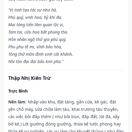
“Vị tinh tạo tác sự như hà,
Phú quý, vinh hoa, hỷ khí đa,
Mai táng tiến lâm quan lộc vị,
Tam tai, cửu họa bất phùng tha.
Hôn nhân ngộ thử gia phú quý,
Phu phụ tề mi, vĩnh bảo hòa,
Tòng thử môn đình sinh cát khánh,
Nhi tôn đại đại bảo kim pha.”
Thập Nhị Kiến Trừ
Trực Bình
Nên làm
: Nhập vào kho, đặt táng, gắn cửa, kê gác, đặt
yên chỗ máy, sửa chữa làm tàu, khai trương tàu thuyền,
các việc bồi đắp thêm ( như bồi bùn, đắp đất, lót đá, xây
bờ kè.) Lót giường đóng giường, thừa kế tước phong hay
thừa kế sự nghiệp, các vụ làm cho khuyết thủng ( như đào