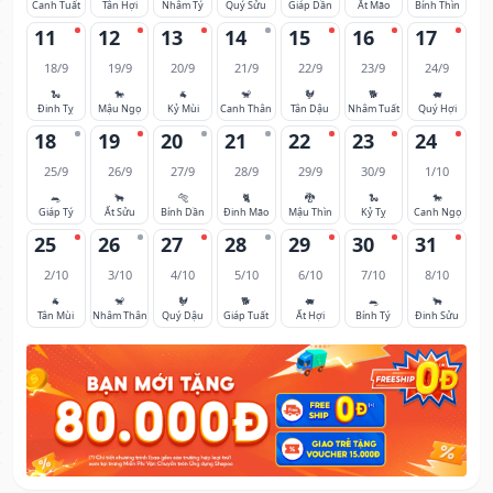
Canh Tuất
Tân Hợi
Nhâm Tý
Quý Sửu
Giáp Dần
Ất Mão
Bính Thìn
11
12
13
14
15
16
17
18/9
19/9
20/9
21/9
22/9
23/9
24/9
🐍
🐎
🐐
🐒
🐓
🐕
🐖
Đinh Tỵ
Mậu Ngọ
Kỷ Mùi
Canh Thân
Tân Dậu
Nhâm Tuất
Quý Hợi
18
19
20
21
22
23
24
25/9
26/9
27/9
28/9
29/9
30/9
1/10
🐀
🐂
🐅
🐈
🐉
🐍
🐎
Giáp Tý
Ất Sửu
Bính Dần
Đinh Mão
Mậu Thìn
Kỷ Tỵ
Canh Ngọ
25
26
27
28
29
30
31
2/10
3/10
4/10
5/10
6/10
7/10
8/10
🐐
🐒
🐓
🐕
🐖
🐀
🐂
Tân Mùi
Nhâm Thân
Quý Dậu
Giáp Tuất
Ất Hợi
Bính Tý
Đinh Sửu