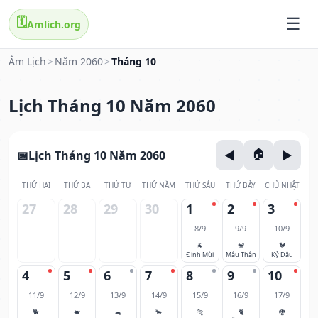
🗓️
Amlich.org
Âm Lịch
>
Năm 2060
>
Tháng 10
Lịch Tháng 10 Năm 2060
Lịch Tháng 10 Năm 2060
THỨ HAI
THỨ BA
THỨ TƯ
THỨ NĂM
THỨ SÁU
THỨ BẢY
CHỦ NHẬT
27
28
29
30
1
2
3
8/9
9/9
10/9
🐐
🐒
🐓
Đinh Mùi
Mậu Thân
Kỷ Dậu
4
5
6
7
8
9
10
11/9
12/9
13/9
14/9
15/9
16/9
17/9
🐕
🐖
🐀
🐂
🐅
🐈
🐉