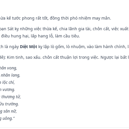
hừa kế tước phong rất tốt, đồng thời phó nhiệm may mắn.
ạn Sát kỵ những việc thừa kế, chia lãnh gia tài, chôn cất, việc xuấ
 điều hung hại, lấp hang lỗ, làm cầu tiêu.
ch là ngày
Diệt Một
kỵ lập lò gốm, lò nhuộm, vào làm hành chính, l
: Kim tinh, sao xấu. chôn cất thuận lợi trong việc. Ngược lại bất l
nhân vong,
 nhân lang,
 lộc chí,
ân vương.
 thương tử,
ửu trường.
g sản nữ,
g uông.”