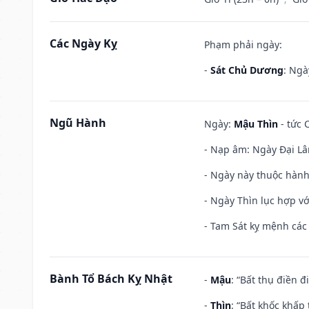
Các Ngày Kỵ
Phạm phải ngày:
-
Sát Chủ Dương
: Ngà
Ngũ Hành
Ngày:
Mậu Thìn
- tức 
- Nạp âm: Ngày Đại Lâ
- Ngày này thuộc hành
- Ngày Thìn lục hợp vớ
- Tam Sát kỵ mệnh các 
Bành Tổ Bách Kỵ Nhật
-
Mậu
: “Bất thụ điền 
-
Thìn
: “Bất khốc khấp