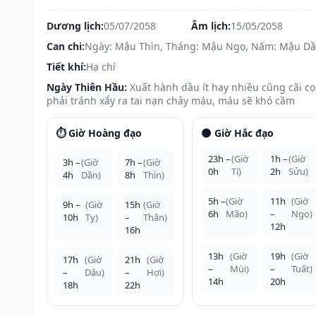
Dương lịch:
05/07/2058
Âm lịch:
15/05/2058
Can chi:
Ngày: Mậu Thìn, Tháng: Mậu Ngọ, Năm: Mậu D
Tiết khí:
Hạ chí
Ngày Thiên Hầu:
Xuất hành dầu ít hay nhiều cũng cãi cọ
phải tránh xẩy ra tai nạn chảy máu, máu sẽ khó cầm
⏱️ Giờ Hoàng đạo
🌑 Giờ Hắc đạo
23h –
(Giờ
1h –
(Giờ
3h –
(Giờ
7h –
(Giờ
0h
Tí)
2h
Sửu)
4h
Dần)
8h
Thìn)
5h –
(Giờ
11h
(Giờ
9h –
(Giờ
15h
(Giờ
6h
Mão)
–
Ngọ)
10h
Tỵ)
–
Thân)
12h
16h
13h
(Giờ
19h
(Giờ
17h
(Giờ
21h
(Giờ
–
Mùi)
–
Tuất)
–
Dậu)
–
Hợi)
14h
20h
18h
22h