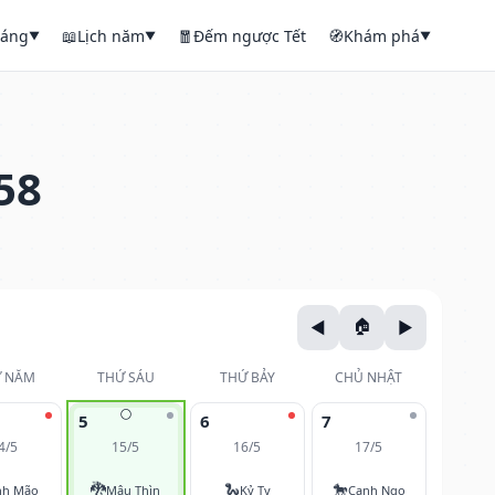
háng
📖
Lịch năm
🧧
Đếm ngược Tết
🧭
Khám phá
▼
▼
▼
58
 NĂM
THỨ SÁU
THỨ BẢY
CHỦ NHẬT
🌕
5
6
7
4/5
15/5
16/5
17/5
🐉
🐍
🐎
nh Mão
Mậu Thìn
Kỷ Tỵ
Canh Ngọ