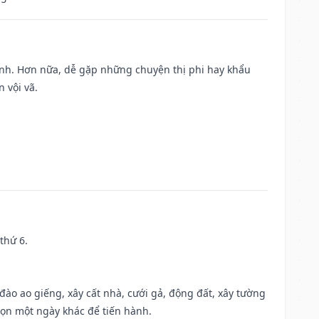
ành. Hơn nữa, dễ gặp những chuyện thị phi hay khẩu
 vội vã.
thứ 6.
c đào ao giếng, xây cất nhà, cưới gả, động đất, xây tường
họn một ngày khác để tiến hành.