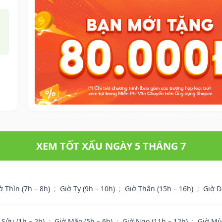
XEM TỐT XẤU NGÀY 5 THÁNG 7
ờ Thìn (7h – 8h)
;
Giờ Tỵ (9h – 10h)
;
Giờ Thân (15h – 16h)
;
Giờ D
 Sửu (1h – 2h)
;
Giờ Mão (5h – 6h)
;
Giờ Ngọ (11h – 12h)
;
Giờ Mù