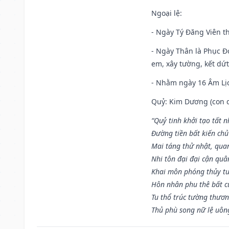
Ngoại lệ
:
- Ngày Tý Đăng Viên t
- Ngày Thân là Phục Đo
em, xây tường, kết dứt
- Nhằm ngày 16 Âm Lị
Quỷ: Kim Dương (con dê)
“Quỷ tinh khởi tạo tất 
Đường tiền bất kiến chủ
Mai táng thử nhật, quan
Nhi tôn đại đại cận qu
Khai môn phóng thủy tu
Hôn nhân phu thê bất c
Tu thổ trúc tường thươn
Thủ phù song nữ lệ uôn