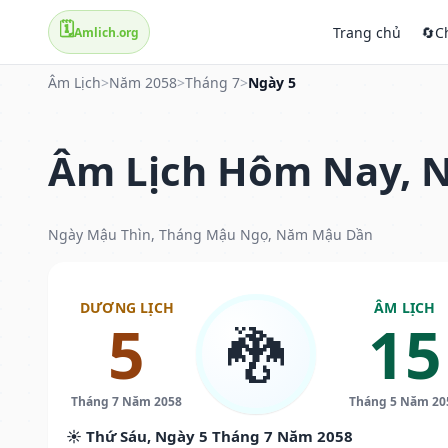
🗓️
Trang chủ
🔄
C
Amlich.org
Âm Lịch
>
Năm 2058
>
Tháng 7
>
Ngày 5
Âm Lịch Hôm Nay, N
Ngày Mậu Thìn, Tháng Mậu Ngọ, Năm Mậu Dần
DƯƠNG LỊCH
ÂM LỊCH
5
15
🐉
Tháng 7 Năm 2058
Tháng 5 Năm 20
☀️ Thứ Sáu, Ngày 5 Tháng 7 Năm 2058