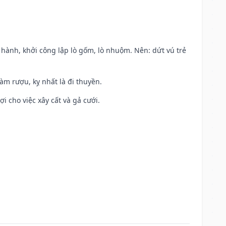
t hành, khởi công lập lò gốm, lò nhuộm. Nên: dứt vú trẻ
àm rượu, kỵ nhất là đi thuyền.
ợi cho việc xây cất và gả cưới.