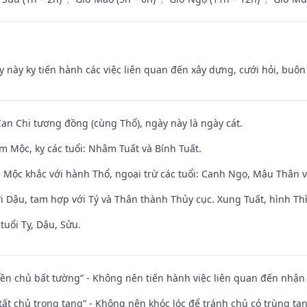
y này kỵ tiến hành các việc liên quan đến xây dựng, cưới hỏi, buô
Can Chi tương đồng (cùng Thổ), ngày này là ngày cát.
m Mộc, kỵ các tuổi: Nhâm Tuất và Bính Tuất.
 Mộc khắc với hành Thổ, ngoại trừ các tuổi: Canh Ngọ, Mậu Thân 
i Dậu, tam hợp với Tý và Thân thành Thủy cục. Xung Tuất, hình Thì
tuổi Tỵ, Dậu, Sửu.
điền chủ bất tường” - Không nên tiến hành việc liên quan đến nhậ
 tất chủ trọng tang” - Không nên khóc lóc để tránh chủ có trùng ta