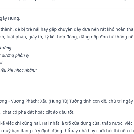
ngày Hung.
 thành, dễ bị trễ nải hay gặp chuyện dây dưa nên rất khó hoàn th
ính, luật pháp, giấy tờ, ký kết hợp đồng, dâng nộp đơn từ không nên
 tường
a đường phân ly
hi
iều khi nhọc nhằn.”
ng - Vương Phách: Xấu (Hung Tú) Tướng tinh con dê, chủ trị ngày 
t, chặt cỏ phá đất hoặc cắt áo đều tốt.
 kể việc chi cũng hại. Hại nhất là trổ cửa dựng cửa, tháo nước, việ
ếu quý bạn đang có ý định động thổ xây nhà hay cưới hỏi thì nên c