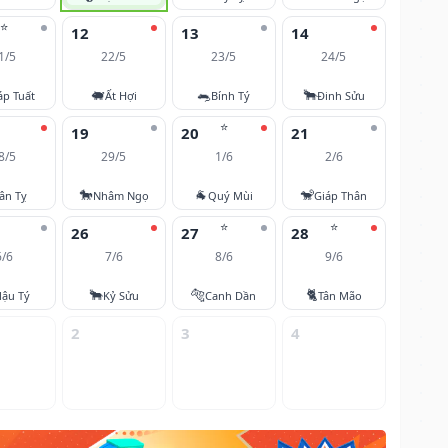
⭐
12
13
14
1/5
22/5
23/5
24/5
🐖
🐀
🐂
áp Tuất
Ất Hợi
Bính Tý
Đinh Sửu
⭐
19
20
21
8/5
29/5
1/6
2/6
🐎
🐐
🐒
ân Tỵ
Nhâm Ngọ
Quý Mùi
Giáp Thân
⭐
⭐
26
27
28
6/6
7/6
8/6
9/6
🐂
🐅
🐈
ậu Tý
Kỷ Sửu
Canh Dần
Tân Mão
2
3
4