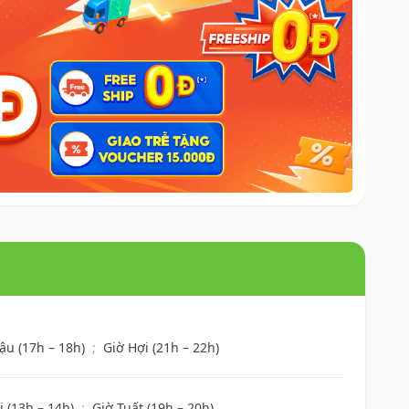
ậu (17h – 18h)
;
Giờ Hợi (21h – 22h)
i (13h – 14h)
;
Giờ Tuất (19h – 20h)