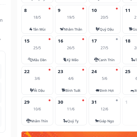
8
9
10
11
18/5
19/5
20/5
2
ần
🐐
🐒
🐓
🐕
Tân Mùi
Nhâm Thân
Quý Dậu
Gi
,
15
16
17
18
25/5
26/5
27/5
2
🐅
🐈
🐉
🐍
Mậu Dần
Kỷ Mão
Canh Thìn
T
22
23
24
25
3/6
4/6
5/6
🐓
🐕
🐖
🐀
Ất Dậu
Bính Tuất
Đinh Hợi
M
29
30
31
1
10/6
11/6
12/6
🐉
🐍
🐎
Nhâm Thìn
Quý Tỵ
Giáp Ngọ