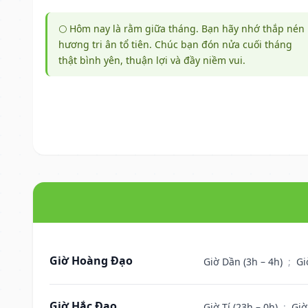
🌕 Hôm nay là rằm giữa tháng. Bạn hãy nhớ thắp nén
hương tri ân tổ tiên. Chúc bạn đón nửa cuối tháng
thật bình yên, thuận lợi và đầy niềm vui.
Giờ Hoàng Đạo
Giờ Dần (3h – 4h)
;
Gi
Giờ Hắc Đạo
Giờ Tí (23h – 0h)
;
Giờ