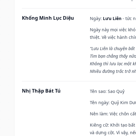
Khổng Minh Lục Diệu
Ngày:
Lưu Liên
- tức 
Ngày này mọi việc khó
thiệt. Về việc hành ch
“Lưu Liên là chuyện bất
Tìm bạn chẳng thấy nử
Không thì lưu lạc một k
Nhiều đường trắc trở nh
Nhị Thập Bát Tú
Tên sao
: Sao Quỷ
Tên ngày
: Quỷ Kim Dươ
Nên làm
: Việc chôn cấ
Kiêng cữ
: Khởi tạo bất
và dựng cột. Vì vậy, n