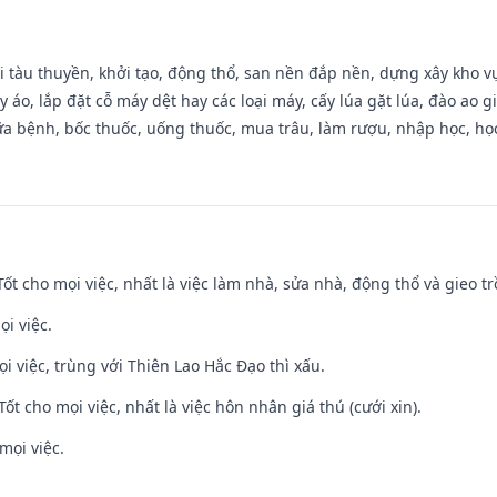
đi tàu thuyền, khởi tạo, động thổ, san nền đắp nền, dựng xây kho
 áo, lắp đặt cỗ máy dệt hay các loại máy, cấy lúa gặt lúa, đào ao 
a bệnh, bốc thuốc, uống thuốc, mua trâu, làm rượu, nhập học, học 
 Tốt cho mọi việc, nhất là việc làm nhà, sửa nhà, động thổ và gieo tr
ọi việc.
ọi việc, trùng với Thiên Lao Hắc Đạo thì xấu.
Tốt cho mọi việc, nhất là việc hôn nhân giá thú (cưới xin).
mọi việc.