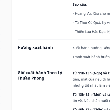
Sao xấu
:
- Hoang Vu: Xấu cho m
- Tứ Thời Cô Quả: Kỵ vi
- Thiên Lao Hắc Đạo: K
Hướng xuất hành
Xuất hành hướng Đông
Tránh xuất hành hướn
Giờ xuất hành Theo Lý
Từ 11h-13h (Ngọ) và t
Thuần Phong
tiền, mất của nếu đi 
nhưng tốt nhất làm vi
Từ 13h-15h (Mùi) và t
tin về. Nếu chăn nuôi 
Từ 15h-17h (Thân) và 