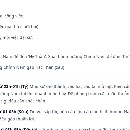
ọi công việc.
ệc giá thú (cưới hỏi).
ỵ mọi việc đại sự.
 Nam để đón 'Hỷ Thần'. Xuất hành hướng Chính Nam để đón 'Tài 
g Chính Nam gặp Hạc Thần (xấu)
ừ 23h-01h (Tý)
Mưu sự khó thành, cầu lộc, cầu tài mờ mịt. Kiện cáo
hướng Nam thì tìm nhanh mới thấy. Đề phòng tranh cãi, mâu thuẫn
ệc gì đều cần chắc chắn.
ừ 01-03h (Sửu)
Tin vui sắp tới, nếu cầu lộc, cầu tài thì đi hướng 
đều gặp thuận lợi.
từ 03h-05h (Dần)
Hay tranh luận, cãi cọ, gây chuyện đói kém, phải