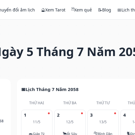
🃏
huyển đổi âm lịch
🔮
Xem Tarot
Xem quẻ
📝
Blog
📅
Lịch t
gày 5 Tháng 7 Năm 20
Lịch Tháng 7 Năm 2058
THỨ HAI
THỨ BA
THỨ TƯ
THỨ
1
2
3
4
58
11/5
12/5
13/5
1
🐀
🐂
🐅
🐈
Giáp Tý
Ất Sửu
Bính Dần
Đi