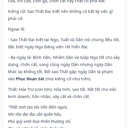
cửa, trổ cửa, cưới gả, chôn cất hay chặt cỏ phá đất.
Kiêng cữ
: Sao Thất Đại Kiết nên không có bất kỳ việc gì
phải cữ.
Ngoại lệ
:
- Sao Thất Đại Kiết tại Ngọ, Tuất và Dần nói chung đều tốt,
đặc biệt ngày Ngọ Đăng viên rất hiển đạt.
- Ba ngày là: Bính Dần, Nhâm Dần và Giáp Ngọ tốt cho xây
dựng, chôn cất, song cũng ngày Dần nhưng ngày Dần
khác lại không tốt. Bởi sao Thất gặp ngày Dần là phạm
vào
Phục Đoạn Sát
(mọi kiêng cữ như trên).
Thất: Hỏa Trư (con lợn): Hỏa tinh, sao tốt. Rất tốt cho việc
kinh doanh, hôn nhân, xây cất và chôn cất.
“Thất tinh tạo tác tiến điền ngưu,
Nhi tôn đại đại cận quân hầu,
Phú quý vinh hoa thiên thượng chỉ,