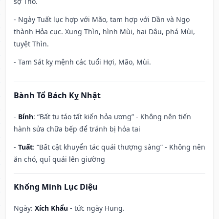
sợ Thổ.
- Ngày Tuất lục hợp với Mão, tam hợp với Dần và Ngọ
thành Hỏa cục. Xung Thìn, hình Mùi, hại Dậu, phá Mùi,
tuyệt Thìn.
- Tam Sát kỵ mệnh các tuổi Hợi, Mão, Mùi.
Bành Tổ Bách Kỵ Nhật
-
Bính
: “Bất tu táo tất kiến hỏa ương” - Không nên tiến
hành sửa chữa bếp để tránh bị hỏa tai
-
Tuất
: “Bất cật khuyển tác quái thượng sàng” - Không nên
ăn chó, quỉ quái lên giường
Khổng Minh Lục Diệu
Ngày:
Xích Khẩu
- tức ngày Hung.