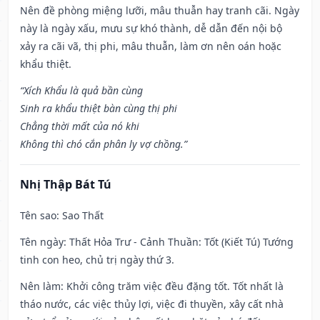
Nên đề phòng miệng lưỡi, mâu thuẫn hay tranh cãi. Ngày
này là ngày xấu, mưu sự khó thành, dễ dẫn đến nội bộ
xảy ra cãi vã, thị phi, mâu thuẫn, làm ơn nên oán hoặc
khẩu thiệt.
“Xích Khẩu là quả bần cùng
Sinh ra khẩu thiệt bàn cùng thị phi
Chẳng thời mất của nó khi
Không thì chó cắn phân ly vợ chồng.”
Nhị Thập Bát Tú
Tên sao
: Sao Thất
Tên ngày
: Thất Hỏa Trư - Cảnh Thuần: Tốt (Kiết Tú) Tướng
tinh con heo, chủ trị ngày thứ 3.
Nên làm
: Khởi công trăm việc đều đặng tốt. Tốt nhất là
tháo nước, các việc thủy lợi, việc đi thuyền, xây cất nhà