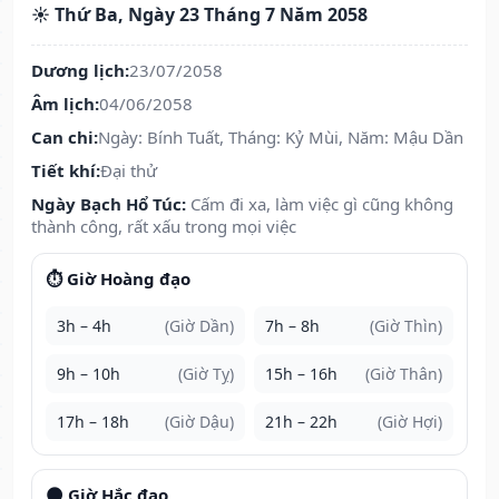
☀️ Thứ Ba, Ngày 23 Tháng 7 Năm 2058
Dương lịch:
23/07/2058
Âm lịch:
04/06/2058
Can chi:
Ngày: Bính Tuất, Tháng: Kỷ Mùi, Năm: Mậu Dần
Tiết khí:
Đại thử
Ngày Bạch Hổ Túc:
Cấm đi xa, làm việc gì cũng không
thành công, rất xấu trong mọi việc
⏱️ Giờ Hoàng đạo
3h – 4h
(Giờ Dần)
7h – 8h
(Giờ Thìn)
9h – 10h
(Giờ Tỵ)
15h – 16h
(Giờ Thân)
17h – 18h
(Giờ Dậu)
21h – 22h
(Giờ Hợi)
🌑 Giờ Hắc đạo