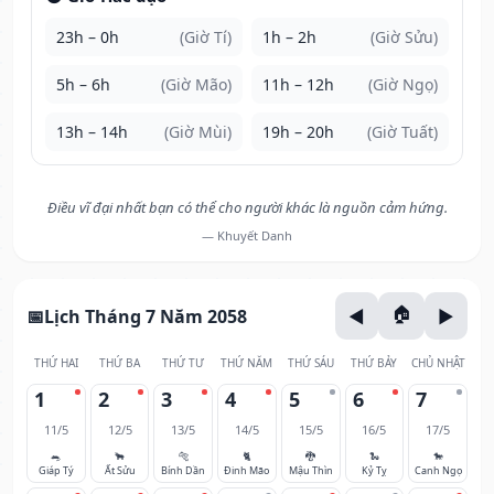
23h – 0h
(Giờ Tí)
1h – 2h
(Giờ Sửu)
5h – 6h
(Giờ Mão)
11h – 12h
(Giờ Ngọ)
13h – 14h
(Giờ Mùi)
19h – 20h
(Giờ Tuất)
Điều vĩ đại nhất bạn có thể cho người khác là nguồn cảm hứng.
— Khuyết Danh
Lịch Tháng 7 Năm 2058
THỨ HAI
THỨ BA
THỨ TƯ
THỨ NĂM
THỨ SÁU
THỨ BẢY
CHỦ NHẬT
1
2
3
4
5
6
7
11/5
12/5
13/5
14/5
15/5
16/5
17/5
🐀
🐂
🐅
🐈
🐉
🐍
🐎
Giáp Tý
Ất Sửu
Bính Dần
Đinh Mão
Mậu Thìn
Kỷ Tỵ
Canh Ngọ