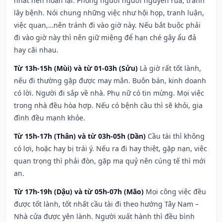
nhất nên hoãn lại. Phòng người người nguyền rủa, tránh
lây bệnh. Nói chung những việc như hội họp, tranh luận,
việc quan,…nên tránh đi vào giờ này. Nếu bắt buộc phải
đi vào giờ này thì nên giữ miệng để hạn ché gây ẩu đả
hay cãi nhau.
Từ 13h-15h (Mùi) và từ 01-03h (Sửu)
Là giờ rất tốt lành,
nếu đi thường gặp được may mắn. Buôn bán, kinh doanh
có lời. Người đi sắp về nhà. Phụ nữ có tin mừng. Mọi việc
trong nhà đều hòa hợp. Nếu có bệnh cầu thì sẽ khỏi, gia
đình đều mạnh khỏe.
Từ 15h-17h (Thân) và từ 03h-05h (Dần)
Cầu tài thì không
có lợi, hoặc hay bị trái ý. Nếu ra đi hay thiệt, gặp nạn, việc
quan trọng thì phải đòn, gặp ma quỷ nên cúng tế thì mới
an.
Từ 17h-19h (Dậu) và từ 05h-07h (Mão)
Mọi công việc đều
được tốt lành, tốt nhất cầu tài đi theo hướng Tây Nam –
Nhà cửa được yên lành. Người xuất hành thì đều bình