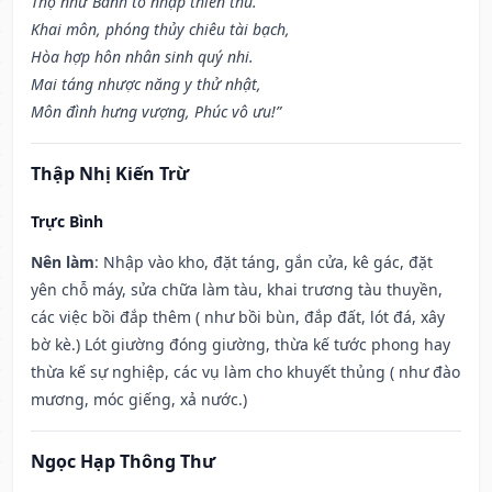
Thọ như Bành tổ nhập thiên thu.
Khai môn, phóng thủy chiêu tài bạch,
Hòa hợp hôn nhân sinh quý nhi.
Mai táng nhược năng y thử nhật,
Môn đình hưng vượng, Phúc vô ưu!”
Thập Nhị Kiến Trừ
Trực Bình
Nên làm
: Nhập vào kho, đặt táng, gắn cửa, kê gác, đặt
yên chỗ máy, sửa chữa làm tàu, khai trương tàu thuyền,
các việc bồi đắp thêm ( như bồi bùn, đắp đất, lót đá, xây
bờ kè.) Lót giường đóng giường, thừa kế tước phong hay
thừa kế sự nghiệp, các vụ làm cho khuyết thủng ( như đào
mương, móc giếng, xả nước.)
Ngọc Hạp Thông Thư