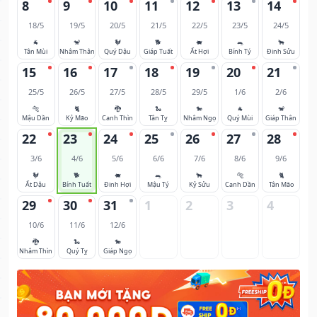
8
9
10
11
12
13
14
18/5
19/5
20/5
21/5
22/5
23/5
24/5
🐐
🐒
🐓
🐕
🐖
🐀
🐂
Tân Mùi
Nhâm Thân
Quý Dậu
Giáp Tuất
Ất Hợi
Bính Tý
Đinh Sửu
15
16
17
18
19
20
21
25/5
26/5
27/5
28/5
29/5
1/6
2/6
🐅
🐈
🐉
🐍
🐎
🐐
🐒
Mậu Dần
Kỷ Mão
Canh Thìn
Tân Tỵ
Nhâm Ngọ
Quý Mùi
Giáp Thân
22
23
24
25
26
27
28
3/6
4/6
5/6
6/6
7/6
8/6
9/6
🐓
🐕
🐖
🐀
🐂
🐅
🐈
Ất Dậu
Bính Tuất
Đinh Hợi
Mậu Tý
Kỷ Sửu
Canh Dần
Tân Mão
29
30
31
1
2
3
4
10/6
11/6
12/6
🐉
🐍
🐎
Nhâm Thìn
Quý Tỵ
Giáp Ngọ