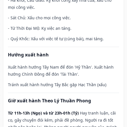
- Hà khôi, Cẩu Giảo: Kỵ khởi công xây nhà cửa, xấu cho
mọi công việc.
- Sát Chủ: Xấu cho mọi công việc.
- Tứ Thời Đại Mộ: Kỵ việc an táng.
- Quỷ Khốc: Xấu với việc tế tự (cúng bái), mai táng.
Hướng xuất hành
Xuất hành hướng Tây Nam để đón 'Hỷ Thần'. Xuất hành
hướng Chính Đông để đón 'Tài Thần'.
Tránh xuất hành hướng Tây Bắc gặp Hạc Thần (xấu)
Giờ xuất hành Theo Lý Thuần Phong
Từ 11h-13h (Ngọ) và từ 23h-01h (Tý)
Hay tranh luận, cãi
cọ, gây chuyện đói kém, phải đề phòng. Người ra đi tốt