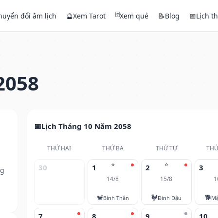
🃏
huyển đổi âm lịch
🔮
Xem Tarot
Xem quẻ
📝
Blog
📅
Lịch t
2058
Lịch Tháng 10 Năm 2058
THỨ HAI
THỨ BA
THỨ TƯ
THỨ
⭐
⭐
30
1
2
3
ng
14/8
15/8
1
🐒
🐓
🐕
Bính Thân
Đinh Dậu
Mậ
7
8
9
10