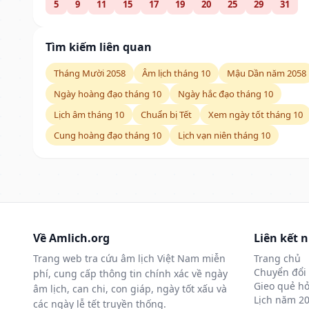
5
9
11
15
17
19
20
25
29
31
Tìm kiếm liên quan
Tháng Mười 2058
Âm lịch tháng 10
Mậu Dần năm 2058
Ngày hoàng đạo tháng 10
Ngày hắc đạo tháng 10
Lịch âm tháng 10
Chuẩn bị Tết
Xem ngày tốt tháng 10
Cung hoàng đạo tháng 10
Lịch vạn niên tháng 10
Về Amlich.org
Liên kết 
Trang web tra cứu âm lịch Việt Nam miễn
Trang chủ
Chuyển đổi 
phí, cung cấp thông tin chính xác về ngày
Gieo quẻ hỏ
âm lịch, can chi, con giáp, ngày tốt xấu và
Lịch năm 2
các ngày lễ tết truyền thống.