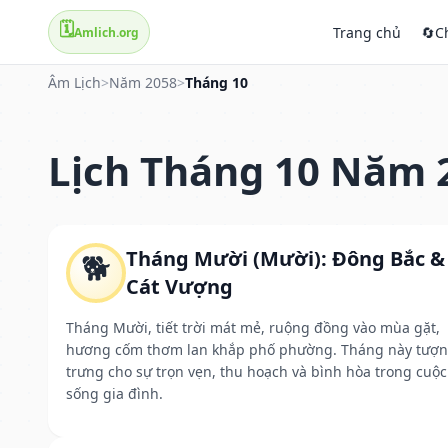
🗓️
Trang chủ
🔄
C
Amlich.org
Âm Lịch
>
Năm 2058
>
Tháng 10
Lịch Tháng 10 Năm 
Tháng Mười (Mười): Đông Bắc &
🐕
Cát Vượng
Tháng Mười, tiết trời mát mẻ, ruộng đồng vào mùa gặt,
hương cốm thơm lan khắp phố phường. Tháng này tượ
trưng cho sự trọn vẹn, thu hoạch và bình hòa trong cuộc
sống gia đình.