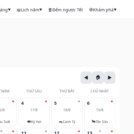
háng
📖
Lịch năm
🧧
Đếm ngược Tết
🧭
Khám phá
▼
▼
▼
 NĂM
THỨ SÁU
THỨ BẢY
CHỦ NHẬT
4
5
6
6/8
17/8
18/8
19/8
🐖
🐀
🐂
u Tuất
Kỷ Hợi
Canh Tý
Tân Sửu
⭐
⭐
11
12
13