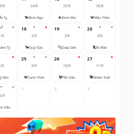
3/8
24/8
25/8
26/8
🐎
🐐
🐒
Ất Tỵ
Bính Ngọ
Đinh Mùi
Mậu Thân
🌙
⭐
⭐
18
19
20
1/9
2/9
3/9
4/9
🐂
🐅
🐈
hâm Tý
Quý Sửu
Giáp Dần
Ất Mão
⭐
25
26
27
8/9
9/9
10/9
11/9
🐒
🐓
🐕
ỷ Mùi
Canh Thân
Tân Dậu
Nhâm Tuất
⭐
1
2
3
5/9
nh Dần