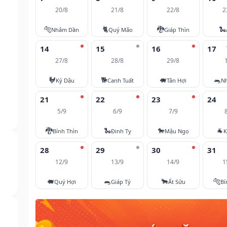
20/8
21/8
22/8
2
🐅
🐈
🐉
🐍
Nhâm Dần
Quý Mão
Giáp Thìn
14
15
16
17
27/8
28/8
29/8
🐓
🐕
🐖
🐀
Kỷ Dậu
Canh Tuất
Tân Hợi
N
21
22
23
24
5/9
6/9
7/9
🐉
🐍
🐎
🐐
Bính Thìn
Đinh Tỵ
Mậu Ngọ
K
28
29
30
31
12/9
13/9
14/9
1
🐖
🐀
🐂
🐅
Quý Hợi
Giáp Tý
Ất Sửu
Bí