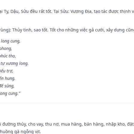
i Tỵ, Dậu, Sửu đều rất tốt. Tại Sửu: Vượng Địa, tạo tác được thịnh
ùng): Thủy tinh, sao tốt. Tốt cho những việc gả cưới, xây dựng cũ
 long cung,
 phong,
phúc thọ,
tự xương long.
iếu trợ,
iến hung.
đế sủng,
long cung.”
đi đường thủy, cho vay, thu nợ, mua hàng, bán hàng, nhập kho, đặt
chuồng gà ngỗng vịt.