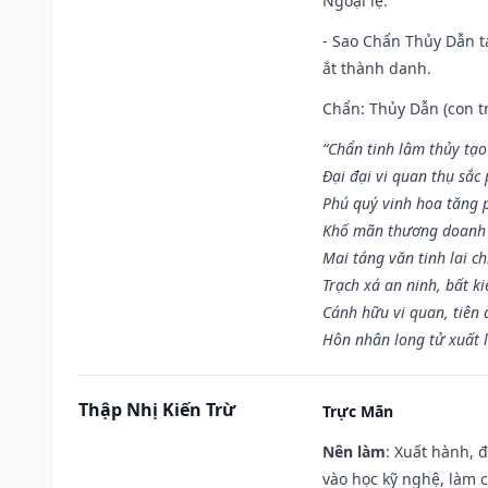
Ngoại lệ
:
- Sao Chẩn Thủy Dẫn tạ
ắt thành danh.
Chẩn: Thủy Dẫn (con tr
“Chẩn tinh lâm thủy tạo
Đại đại vi quan thụ sắc
Phú quý vinh hoa tăng 
Khố mãn thương doanh 
Mai táng văn tinh lai ch
Trạch xá an ninh, bất k
Cánh hữu vi quan, tiên 
Hôn nhân long tử xuất 
Thập Nhị Kiến Trừ
Trực Mãn
Nên làm
: Xuất hành, 
vào học kỹ nghệ, làm 