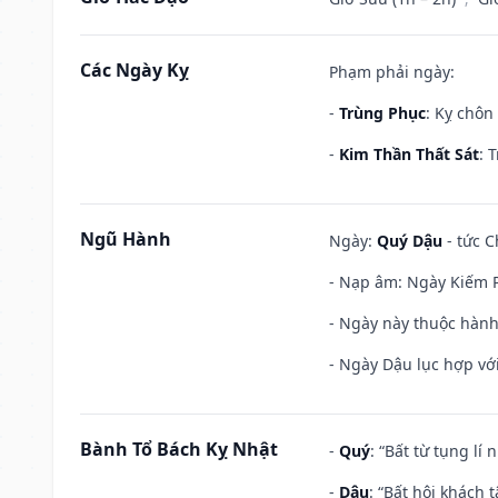
Các Ngày Kỵ
Phạm phải ngày:
-
Trùng Phục
: Kỵ chôn
-
Kim Thần Thất Sát
: 
Ngũ Hành
Ngày:
Quý Dậu
- tức C
- Nạp âm: Ngày Kiếm P
- Ngày này thuộc hành 
- Ngày Dậu lục hợp với
Bành Tổ Bách Kỵ Nhật
-
Quý
: “Bất từ tụng lí
-
Dậu
: “Bất hội khách