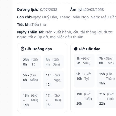
Dương lịch:
10/07/2058
Âm lịch:
20/05/2058
Can chi:
Ngày: Quý Dậu, Tháng: Mậu Ngọ, Năm: Mậu Dầ
Tiết khí:
Tiểu thử
Ngày Thiên Tài:
Nên xuất hành, cầu tài thắng lợi, được
người tốt giúp đỡ, mọi việc đều thuận
⏱️ Giờ Hoàng đạo
🌑 Giờ Hắc đạo
1h –
(Giờ
7h –
(Giờ
23h –
(Giờ
3h –
(Giờ
2h
Sửu)
8h
Thìn)
0h
Tí)
4h
Dần)
9h –
(Giờ
15h
(Giờ
5h –
(Giờ
11h
(Giờ
10h
Tỵ)
–
Thân)
6h
Mão)
–
Ngọ)
16h
12h
19h
(Giờ
21h
(Giờ
13h
(Giờ
17h
(Giờ
–
Tuất)
–
Hợi)
–
Mùi)
–
Dậu)
20h
22h
14h
18h