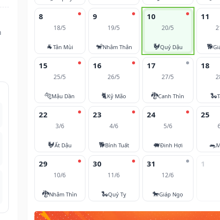
8
9
10
11
18/5
19/5
20/5
2
n
🐐
🐒
🐓
🐕
Tân Mùi
Nhâm Thân
Quý Dậu
Gi
15
16
17
18
25/5
26/5
27/5
2
🐅
🐈
🐉
🐍
Mậu Dần
Kỷ Mão
Canh Thìn
T
22
23
24
25
3/6
4/6
5/6
🐓
🐕
🐖
🐀
Ất Dậu
Bính Tuất
Đinh Hợi
M
29
30
31
1
10/6
11/6
12/6
🐉
🐍
🐎
Nhâm Thìn
Quý Tỵ
Giáp Ngọ