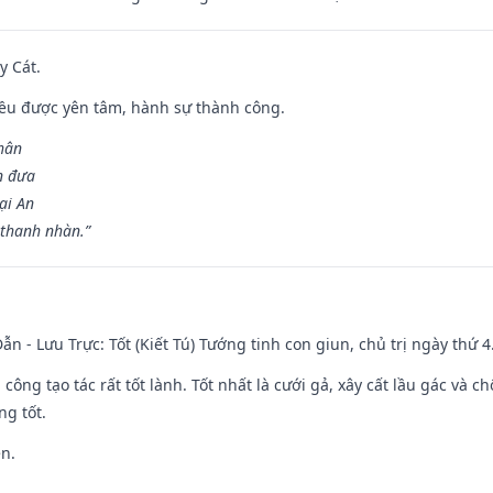
y Cát.
 đều được yên tâm, hành sự thành công.
hân
n đưa
ại An
 thanh nhàn.”
ẫn - Lưu Trực: Tốt (Kiết Tú) Tướng tinh con giun, chủ trị ngày thứ 4
i công tạo tác rất tốt lành. Tốt nhất là cưới gả, xây cất lầu gác và
ng tốt.
ền.