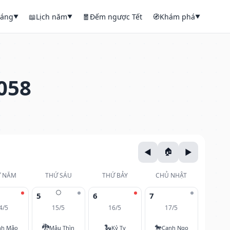
háng
📖
Lịch năm
🧧
Đếm ngược Tết
🧭
Khám phá
▼
▼
▼
058
 NĂM
THỨ SÁU
THỨ BẢY
CHỦ NHẬT
🌕
5
6
7
4/5
15/5
16/5
17/5
🐉
🐍
🐎
nh Mão
Mậu Thìn
Kỷ Tỵ
Canh Ngọ