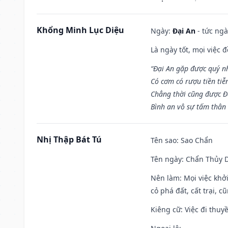
Khổng Minh Lục Diệu
Ngày:
Đại An
- tức ngà
Là ngày tốt, mọi việc
“Đại An gặp được quý n
Có cơm có rượu tiền tiễ
Chẳng thời cũng được Đ
Bình an vô sự tấm thân
Nhị Thập Bát Tú
Tên sao
: Sao Chẩn
Tên ngày
: Chẩn Thủy D
Nên làm
: Mọi việc khở
cỏ phá đất, cất trại, cũ
Kiêng cữ
: Việc đi thuy