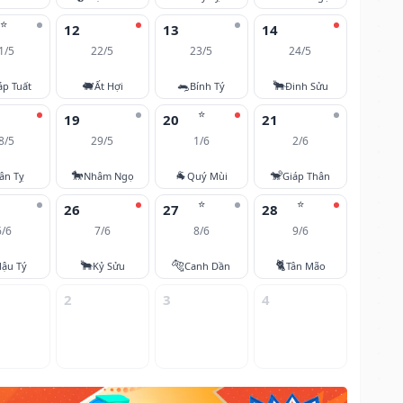
⭐
12
13
14
1/5
22/5
23/5
24/5
🐖
🐀
🐂
áp Tuất
Ất Hợi
Bính Tý
Đinh Sửu
⭐
19
20
21
8/5
29/5
1/6
2/6
🐎
🐐
🐒
ân Tỵ
Nhâm Ngọ
Quý Mùi
Giáp Thân
⭐
⭐
26
27
28
6/6
7/6
8/6
9/6
🐂
🐅
🐈
ậu Tý
Kỷ Sửu
Canh Dần
Tân Mão
2
3
4