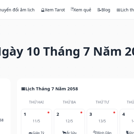
🃏
huyển đổi âm lịch
🔮
Xem Tarot
Xem quẻ
📝
Blog
📅
Lịch t
gày 10 Tháng 7 Năm 2
Lịch Tháng 7 Năm 2058
THỨ HAI
THỨ BA
THỨ TƯ
THỨ
1
2
3
4
58
11/5
12/5
13/5
1
🐀
🐂
🐅
🐈
Giáp Tý
Ất Sửu
Bính Dần
Đi