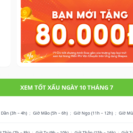
XEM TỐT XẤU NGÀY 10 THÁNG 7
 Dần (3h – 4h)
;
Giờ Mão (5h – 6h)
;
Giờ Ngọ (11h – 12h)
;
Giờ Mù
ờ Thìn (7h – 8h)
;
Giờ Tỵ (9h – 10h)
;
Giờ Thân (15h – 16h)
;
Giờ T