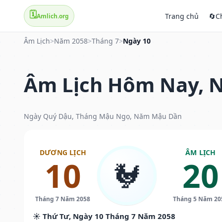
🗓️
Trang chủ
🔄
C
Amlich.org
Âm Lịch
>
Năm 2058
>
Tháng 7
>
Ngày 10
Âm Lịch Hôm Nay, N
Ngày Quý Dậu, Tháng Mậu Ngọ, Năm Mậu Dần
DƯƠNG LỊCH
ÂM LỊCH
10
20
🐓
Tháng 7 Năm 2058
Tháng 5 Năm 20
☀️ Thứ Tư, Ngày 10 Tháng 7 Năm 2058