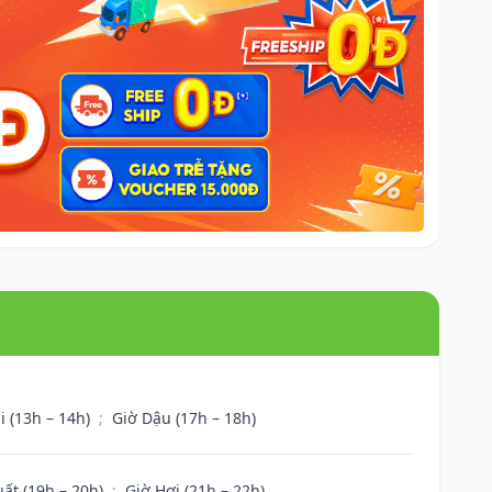
i (13h – 14h)
;
Giờ Dậu (17h – 18h)
uất (19h – 20h)
;
Giờ Hợi (21h – 22h)