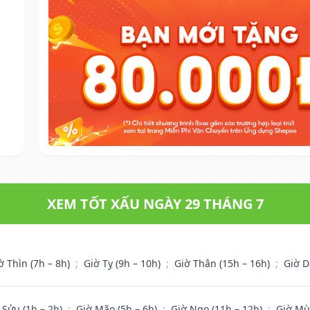
XEM TỐT XẤU NGÀY 29 THÁNG 7
ờ Thìn (7h – 8h)
;
Giờ Tỵ (9h – 10h)
;
Giờ Thân (15h – 16h)
;
Giờ D
 Sửu (1h – 2h)
;
Giờ Mão (5h – 6h)
;
Giờ Ngọ (11h – 12h)
;
Giờ Mù