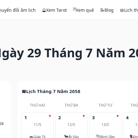
🃏
huyển đổi âm lịch
🔮
Xem Tarot
Xem quẻ
📝
Blog
📅
Lịch t
gày 29 Tháng 7 Năm 2
Lịch Tháng 7 Năm 2058
THỨ HAI
THỨ BA
THỨ TƯ
THỨ
1
2
3
4
58
11/5
12/5
13/5
1
🐀
🐂
🐅
🐈
Giáp Tý
Ất Sửu
Bính Dần
Đi