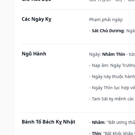
Các Ngày Kỵ
Phạm phải ngày:
-
Sát Chủ Dương
: Ngà
Ngũ Hành
Ngày:
Nhâm Thìn
- tứ
- Nạp âm: Ngày Trường 
- Ngày này thuộc hành
- Ngày Thìn lục hợp vớ
- Tam Sát kỵ mệnh các 
Bành Tổ Bách Kỵ Nhật
-
Nhâm
: “Bất ương th
-
Thìn
: “Bất khốc khấp