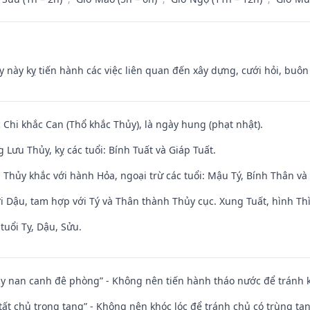
y này kỵ tiến hành các việc liên quan đến xây dựng, cưới hỏi, buô
c Chi khắc Can (Thổ khắc Thủy), là ngày hung (phạt nhật).
Lưu Thủy, kỵ các tuổi: Bính Tuất và Giáp Tuất.
 Thủy khắc với hành Hỏa, ngoại trừ các tuổi: Mậu Tý, Bính Thân 
i Dậu, tam hợp với Tý và Thân thành Thủy cục. Xung Tuất, hình Thì
tuổi Tỵ, Dậu, Sửu.
ủy nan canh đê phòng” - Không nên tiến hành tháo nước để tránh
 tất chủ trọng tang” - Không nên khóc lóc để tránh chủ có trùng ta