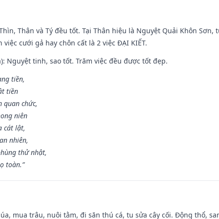
 Thìn, Thân và Tý đều tốt. Tại Thân hiệu là Nguyệt Quải Khôn Sơn, t
việc cưới gả hay chôn cất là 2 việc ĐẠI KIẾT.
): Nguyệt tinh, sao tốt. Trăm việc đều được tốt đẹp.
ang tiền,
t tiền
m quan chức,
hong niên
cát lật,
an nhiên,
hùng thử nhật,
ọ toàn.”
t lúa, mua trâu, nuôi tằm, đi săn thú cá, tu sửa cây cối. Động thổ