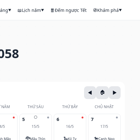
háng
📖
Lịch năm
🧧
Đếm ngược Tết
🧭
Khám phá
▼
▼
▼
058
 NĂM
THỨ SÁU
THỨ BẢY
CHỦ NHẬT
🌕
5
6
7
4/5
15/5
16/5
17/5
🐉
🐍
🐎
nh Mão
Mậu Thìn
Kỷ Tỵ
Canh Ngọ