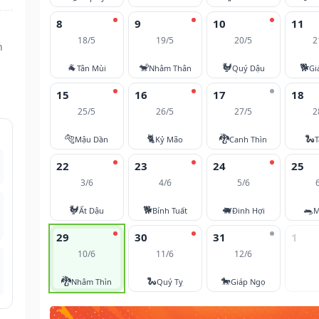
8
9
10
11
18/5
19/5
20/5
2
n
🐐
🐒
🐓
🐕
Tân Mùi
Nhâm Thân
Quý Dậu
Gi
15
16
17
18
25/5
26/5
27/5
2
🐅
🐈
🐉
🐍
Mậu Dần
Kỷ Mão
Canh Thìn
T
22
23
24
25
3/6
4/6
5/6
🐓
🐕
🐖
🐀
Ất Dậu
Bính Tuất
Đinh Hợi
M
29
30
31
1
10/6
11/6
12/6
🐉
🐍
🐎
Nhâm Thìn
Quý Tỵ
Giáp Ngọ