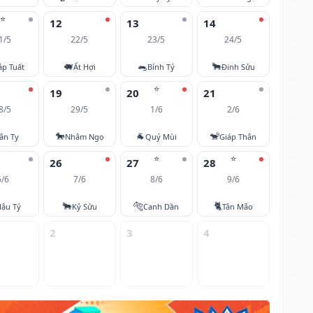
⭐
12
13
14
1/5
22/5
23/5
24/5
🐖
🐀
🐂
áp Tuất
Ất Hợi
Bính Tý
Đinh Sửu
⭐
19
20
21
8/5
29/5
1/6
2/6
🐎
🐐
🐒
ân Tỵ
Nhâm Ngọ
Quý Mùi
Giáp Thân
⭐
⭐
26
27
28
6/6
7/6
8/6
9/6
🐂
🐅
🐈
ậu Tý
Kỷ Sửu
Canh Dần
Tân Mão
2
3
4