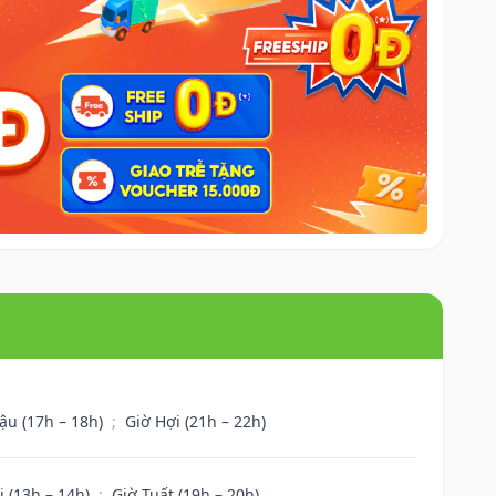
ậu (17h – 18h)
;
Giờ Hợi (21h – 22h)
i (13h – 14h)
;
Giờ Tuất (19h – 20h)