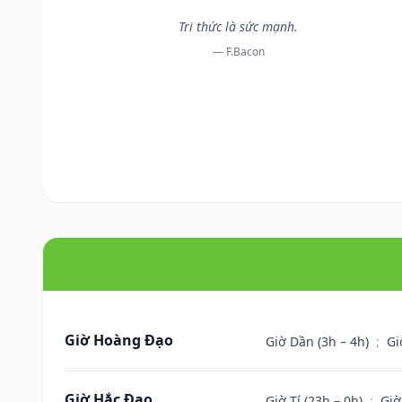
Tri thức là sức mạnh.
— F.Bacon
Giờ Hoàng Đạo
Giờ Dần (3h – 4h)
;
Gi
Giờ Hắc Đạo
Giờ Tí (23h – 0h)
;
Giờ