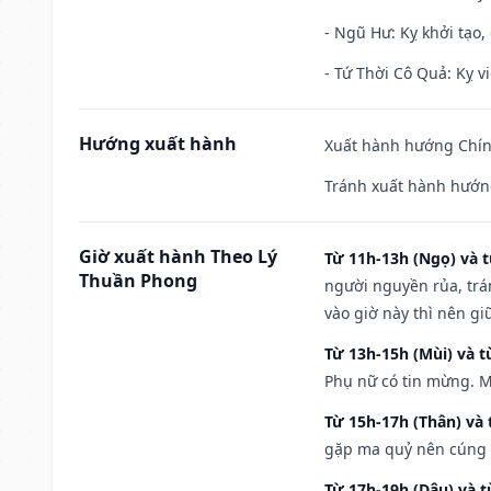
- Ngũ Hư: Kỵ khởi tạo, 
- Tứ Thời Cô Quả: Kỵ vi
Hướng xuất hành
Xuất hành hướng Chính
Tránh xuất hành hướn
Giờ xuất hành Theo Lý
Từ 11h-13h (Ngọ) và t
Thuần Phong
người nguyền rủa, trá
vào giờ này thì nên g
Từ 13h-15h (Mùi) và t
Phụ nữ có tin mừng. M
Từ 15h-17h (Thân) và 
gặp ma quỷ nên cúng t
Từ 17h-19h (Dậu) và 