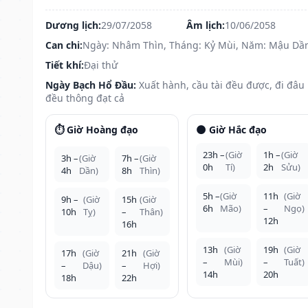
Dương lịch:
29/07/2058
Âm lịch:
10/06/2058
Can chi:
Ngày: Nhâm Thìn, Tháng: Kỷ Mùi, Năm: Mậu Dầ
Tiết khí:
Đại thử
Ngày Bạch Hổ Đầu:
Xuất hành, cầu tài đều được, đi đâu
đều thông đạt cả
⏱️ Giờ Hoàng đạo
🌑 Giờ Hắc đạo
23h –
(Giờ
1h –
(Giờ
3h –
(Giờ
7h –
(Giờ
0h
Tí)
2h
Sửu)
4h
Dần)
8h
Thìn)
5h –
(Giờ
11h
(Giờ
9h –
(Giờ
15h
(Giờ
6h
Mão)
–
Ngọ)
10h
Tỵ)
–
Thân)
12h
16h
13h
(Giờ
19h
(Giờ
17h
(Giờ
21h
(Giờ
–
Mùi)
–
Tuất)
–
Dậu)
–
Hợi)
14h
20h
18h
22h