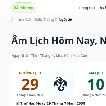
🗓️
Trang chủ
🔄
C
Amlich.org
Âm Lịch
>
Năm 2058
>
Tháng 7
>
Ngày 29
Âm Lịch Hôm Nay, N
Ngày Nhâm Thìn, Tháng Kỷ Mùi, Năm Mậu Dần
DƯƠNG LỊCH
ÂM LỊCH
29
10
🐉
Tháng 7 Năm 2058
Tháng 6 Năm 20
☀️ Thứ Hai, Ngày 29 Tháng 7 Năm 2058