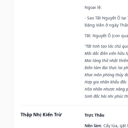
Ngoại lệ
:
- Sao Tất Nguyệt Ô tại
Đăng Viên ở ngày Thân 
Tất: Nguyệt Ô (con quạ
“Tất tinh tạo tác chủ qu
Mãi dắc điền viên hữu lậ
Mai táng thử nhật thiê
Điền tàm đại thực lai p
Khai môn phóng thủy đa 
Hợp gia nhân khẩu đắc 
Hôn nhân nhược năng p
Sinh đắc hài nhi phúc th
Thập Nhị Kiến Trừ
Trực Thâu
Nên làm
: Cấy lúa, gặ