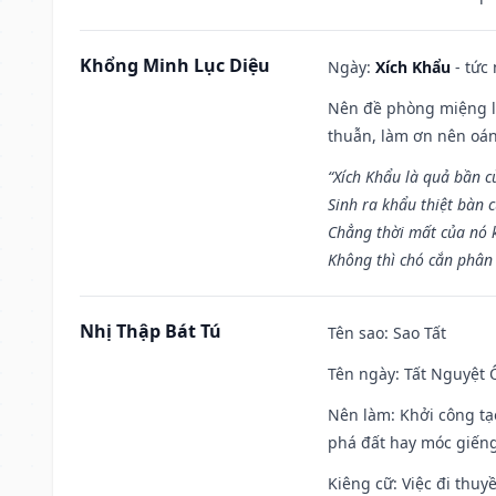
Khổng Minh Lục Diệu
Ngày:
Xích Khẩu
- tức
Nên đề phòng miệng lư
thuẫn, làm ơn nên oán
“Xích Khẩu là quả bần 
Sinh ra khẩu thiệt bàn c
Chẳng thời mất của nó 
Không thì chó cắn phân 
Nhị Thập Bát Tú
Tên sao
: Sao Tất
Tên ngày
: Tất Nguyệt 
Nên làm
: Khởi công tạ
phá đất hay móc giếng
Kiêng cữ
: Việc đi thuy