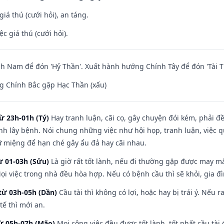
giá thú (cưới hỏi), an táng.
ệc giá thú (cưới hỏi).
 Nam để đón 'Hỷ Thần'. Xuất hành hướng Chính Tây để đón 'Tài T
g Chính Bắc gặp Hạc Thần (xấu)
ừ 23h-01h (Tý)
Hay tranh luận, cãi cọ, gây chuyện đói kém, phải đ
nh lây bệnh. Nói chung những việc như hội họp, tranh luận, việc q
iữ miệng để hạn ché gây ẩu đả hay cãi nhau.
ừ 01-03h (Sửu)
Là giờ rất tốt lành, nếu đi thường gặp được may mắ
ọi việc trong nhà đều hòa hợp. Nếu có bệnh cầu thì sẽ khỏi, gia 
từ 03h-05h (Dần)
Cầu tài thì không có lợi, hoặc hay bị trái ý. Nếu r
ế thì mới an.
từ 05h-07h (Mão)
Mọi công việc đều được tốt lành, tốt nhất cầu tà