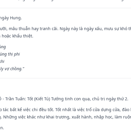
 ngày Hung.
ỡi, mâu thuẫn hay tranh cãi. Ngày này là ngày xấu, mưu sự khó thà
 hoặc khẩu thiệt.
cùng
ùng thị phi
khi
ly vợ chồng.”
Ô - Trần Tuấn: Tốt (Kiết Tú) Tướng tinh con quạ, chủ trị ngày thứ 2.
o tác bất kể việc chi đều tốt. Tốt nhất là việc trổ cửa dựng cửa, đà
. Những việc khác như khai trương, xuất hành, nhập học, làm ruộn
ền.