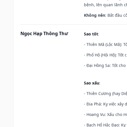
bệnh, lên quan lãnh c
Không nên
: Bắt đầu cô
Ngọc Hạp Thông Thư
Sao tốt
:
- Thiên Mã (Lộc Mã): Tố
- Phổ Hộ (Hội Hộ): Tốt 
- Đại Hồng Sa: Tốt cho 
Sao xấu
:
- Thiên Cương (hay Diệ
- Địa Phá: Kỵ việc xây 
- Hoang Vu: Xấu cho m
- Bạch Hổ Hắc Đạo: Kỵ 