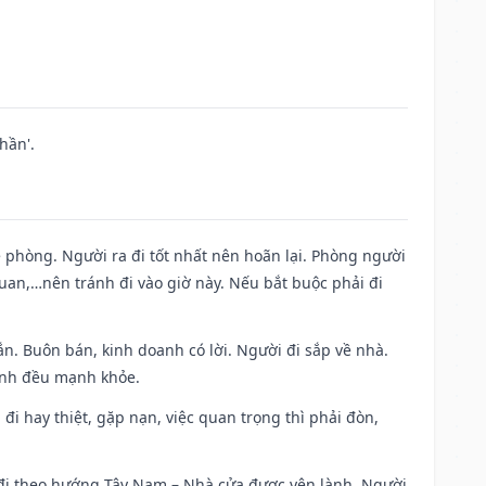
hần'.
ề phòng. Người ra đi tốt nhất nên hoãn lại. Phòng người
uan,…nên tránh đi vào giờ này. Nếu bắt buộc phải đi
n. Buôn bán, kinh doanh có lời. Người đi sắp về nhà.
đình đều mạnh khỏe.
a đi hay thiệt, gặp nạn, việc quan trọng thì phải đòn,
i đi theo hướng Tây Nam – Nhà cửa được yên lành. Người