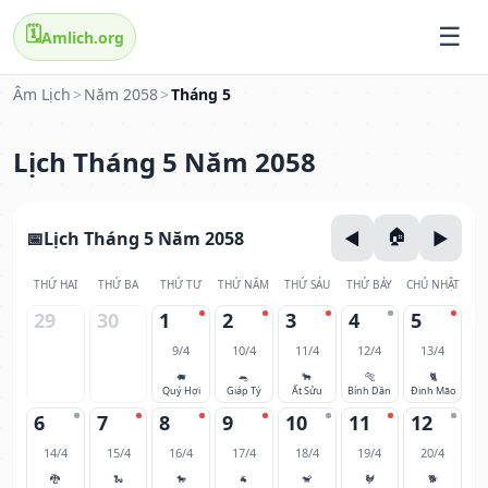
🗓️
Amlich.org
Âm Lịch
>
Năm 2058
>
Tháng 5
Lịch Tháng 5 Năm 2058
Lịch Tháng 5 Năm 2058
THỨ HAI
THỨ BA
THỨ TƯ
THỨ NĂM
THỨ SÁU
THỨ BẢY
CHỦ NHẬT
29
30
1
2
3
4
5
9/4
10/4
11/4
12/4
13/4
🐖
🐀
🐂
🐅
🐈
Quý Hợi
Giáp Tý
Ất Sửu
Bính Dần
Đinh Mão
6
7
8
9
10
11
12
14/4
15/4
16/4
17/4
18/4
19/4
20/4
🐉
🐍
🐎
🐐
🐒
🐓
🐕