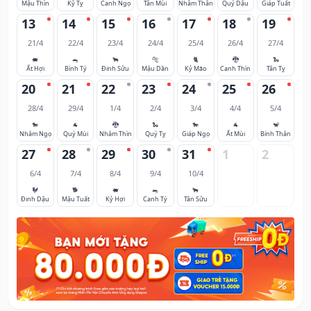
Mậu Thìn
Kỷ Tỵ
Canh Ngọ
Tân Mùi
Nhâm Thân
Quý Dậu
Giáp Tuất
13
14
15
16
17
18
19
21/4
22/4
23/4
24/4
25/4
26/4
27/4
🐖
🐀
🐂
🐅
🐈
🐉
🐍
Ất Hợi
Bính Tý
Đinh Sửu
Mậu Dần
Kỷ Mão
Canh Thìn
Tân Tỵ
20
21
22
23
24
25
26
28/4
29/4
1/4
2/4
3/4
4/4
5/4
🐎
🐐
🐉
🐍
🐎
🐐
🐒
Nhâm Ngọ
Quý Mùi
Nhâm Thìn
Quý Tỵ
Giáp Ngọ
Ất Mùi
Bính Thân
27
28
29
30
31
1
2
6/4
7/4
8/4
9/4
10/4
🐓
🐕
🐖
🐀
🐂
Đinh Dậu
Mậu Tuất
Kỷ Hợi
Canh Tý
Tân Sửu