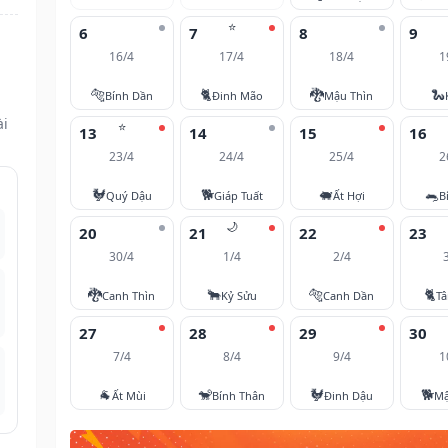
⭐
6
7
8
9
16/4
17/4
18/4
1
🐅
🐈
🐉
🐍
Bính Dần
Đinh Mão
Mậu Thìn
ài
⭐
13
14
15
16
23/4
24/4
25/4
2
🐓
🐕
🐖
🐀
Quý Dậu
Giáp Tuất
Ất Hợi
B
🌙
20
21
22
23
30/4
1/4
2/4
🐉
🐂
🐅
🐈
Canh Thìn
Kỷ Sửu
Canh Dần
T
27
28
29
30
7/4
8/4
9/4
1
🐐
🐒
🐓
🐕
Ất Mùi
Bính Thân
Đinh Dậu
Mậ