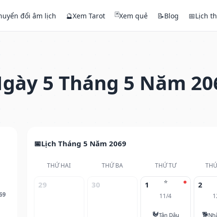
🃏
huyển đổi âm lịch
🔮
Xem Tarot
Xem quẻ
📝
Blog
📅
Lịch t
gày 5 Tháng 5 Năm 20
Lịch Tháng 5 Năm 2069
THỨ HAI
THỨ BA
THỨ TƯ
THỨ
⭐
29
30
1
2
69
11/4
1
🐓
🐕
Tân Dậu
Nh