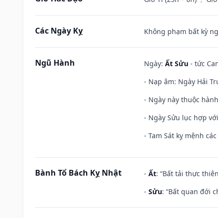
Các Ngày Kỵ
Không phạm bất kỳ ngày
Ngũ Hành
Ngày:
Ất Sửu
- tức Can
- Nạp âm: Ngày Hải Tru
- Ngày này thuộc hành 
- Ngày Sửu lục hợp với
- Tam Sát kỵ mệnh các 
Bành Tổ Bách Kỵ Nhật
-
Ất
: “Bất tải thực th
-
Sửu
: “Bất quan đới 