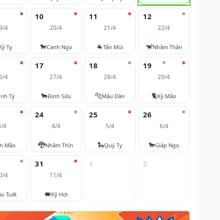
10
11
12
9/4
20/4
21/4
22/4
🐎
🐐
🐒
Kỷ Tỵ
Canh Ngọ
Tân Mùi
Nhâm Thân
⭐
17
18
19
6/4
27/4
28/4
29/4
🐂
🐅
🐈
ính Tý
Đinh Sửu
Mậu Dần
Kỷ Mão
24
25
26
3/4
4/4
5/4
6/4
🐉
🐍
🐎
ân Mão
Nhâm Thìn
Quý Tỵ
Giáp Ngọ
31
1
2
0/4
11/4
🐖
u Tuất
Kỷ Hợi