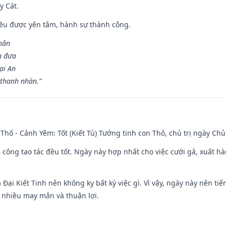
y Cát.
 đều được yên tâm, hành sự thành công.
hân
n đưa
ại An
 thanh nhàn.”
Thố - Cảnh Yêm: Tốt (Kiết Tú) Tướng tinh con Thỏ, chủ trị ngày Chủ
i công tạo tác đều tốt. Ngày này hợp nhất cho việc cưới gả, xuất h
à Đại Kiết Tinh nên không kỵ bất kỳ việc gì. Vì vậy, ngày này nên t
c nhiều may mắn và thuận lợi.