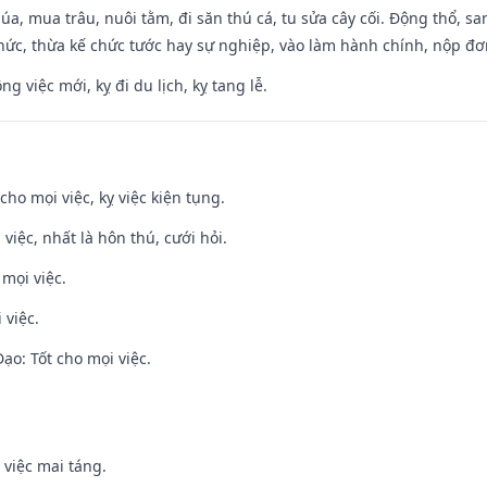
t lúa, mua trâu, nuôi tằm, đi săn thú cá, tu sửa cây cối. Động thổ
hức, thừa kế chức tước hay sự nghiệp, vào làm hành chính, nộp đơ
ng việc mới, kỵ đi du lịch, kỵ tang lễ.
cho mọi việc, kỵ việc kiện tụng.
 việc, nhất là hôn thú, cưới hỏi.
 mọi việc.
 việc.
o: Tốt cho mọi việc.
 việc mai táng.