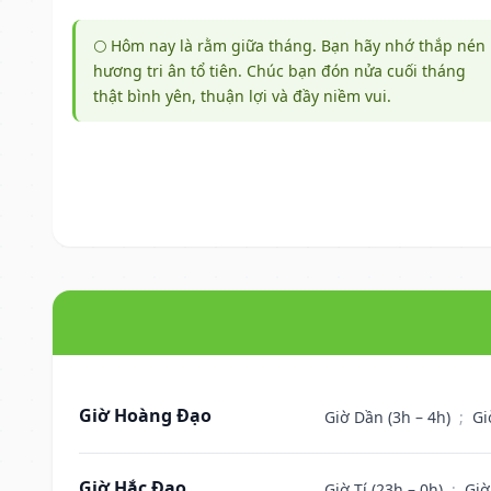
🌕 Hôm nay là rằm giữa tháng. Bạn hãy nhớ thắp nén
hương tri ân tổ tiên. Chúc bạn đón nửa cuối tháng
thật bình yên, thuận lợi và đầy niềm vui.
Giờ Hoàng Đạo
Giờ Dần (3h – 4h)
;
Gi
Giờ Hắc Đạo
Giờ Tí (23h – 0h)
;
Giờ