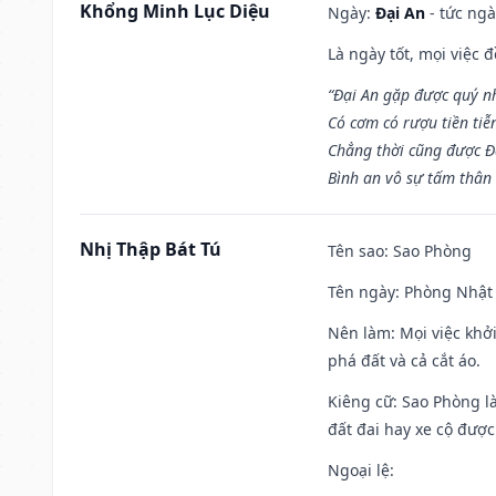
Khổng Minh Lục Diệu
Ngày:
Đại An
- tức ngà
Là ngày tốt, mọi việc
“Đại An gặp được quý n
Có cơm có rượu tiền tiễ
Chẳng thời cũng được Đ
Bình an vô sự tấm thân
Nhị Thập Bát Tú
Tên sao
: Sao Phòng
Tên ngày
: Phòng Nhật 
Nên làm
: Mọi việc khở
phá đất và cả cắt áo.
Kiêng cữ
: Sao Phòng l
đất đai hay xe cộ đượ
Ngoại lệ
: