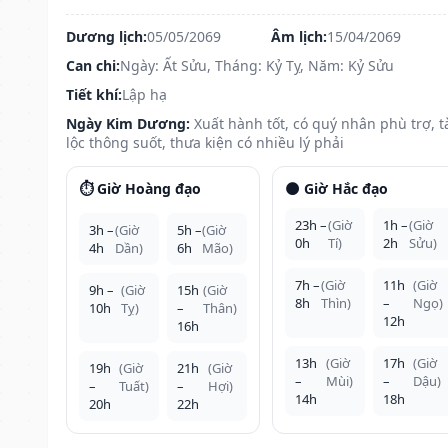
Dương lịch:
05/05/2069
Âm lịch:
15/04/2069
Can chi:
Ngày: Ất Sửu, Tháng: Kỷ Tỵ, Năm: Kỷ Sửu
Tiết khí:
Lập hạ
Ngày Kim Dương:
Xuất hành tốt, có quý nhân phù trợ, t
lộc thông suốt, thưa kiện có nhiều lý phải
⏱️ Giờ Hoàng đạo
🌑 Giờ Hắc đạo
23h –
(Giờ
1h –
(Giờ
3h –
(Giờ
5h –
(Giờ
0h
Tí)
2h
Sửu)
4h
Dần)
6h
Mão)
7h –
(Giờ
11h
(Giờ
9h –
(Giờ
15h
(Giờ
8h
Thìn)
–
Ngọ)
10h
Tỵ)
–
Thân)
12h
16h
13h
(Giờ
17h
(Giờ
19h
(Giờ
21h
(Giờ
–
Mùi)
–
Dậu)
–
Tuất)
–
Hợi)
14h
18h
20h
22h