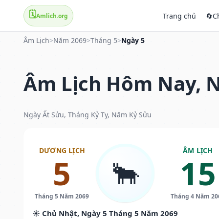
🗓️
Trang chủ
🔄
C
Amlich.org
Âm Lịch
>
Năm 2069
>
Tháng 5
>
Ngày 5
Âm Lịch Hôm Nay, N
Ngày Ất Sửu, Tháng Kỷ Tỵ, Năm Kỷ Sửu
DƯƠNG LỊCH
ÂM LỊCH
5
15
🐂
Tháng 5 Năm 2069
Tháng 4 Năm 20
☀️ Chủ Nhật, Ngày 5 Tháng 5 Năm 2069