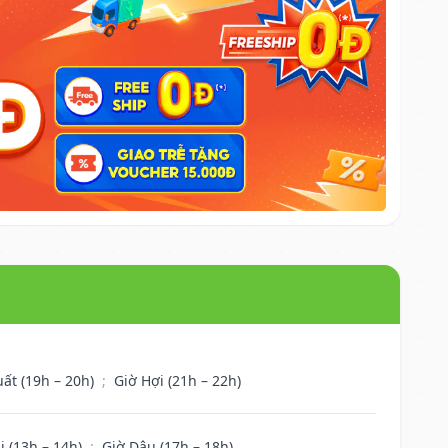
uất (19h – 20h)
;
Giờ Hợi (21h – 22h)
i (13h – 14h)
;
Giờ Dậu (17h – 18h)