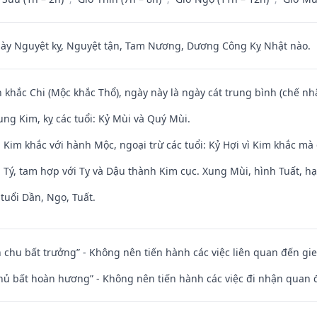
 Nguyệt kỵ, Nguyệt tận, Tam Nương, Dương Công Kỵ Nhật nào.
 khắc Chi (Mộc khắc Thổ), ngày này là ngày cát trung bình (chế nhậ
ng Kim, kỵ các tuổi: Kỷ Mùi và Quý Mùi.
Kim khắc với hành Mộc, ngoại trừ các tuổi: Kỷ Hợi vì Kim khắc mà 
 Tý, tam hợp với Tỵ và Dậu thành Kim cục. Xung Mùi, hình Tuất, hạ
tuổi Dần, Ngọ, Tuất.
iên chu bất trưởng” - Không nên tiến hành các việc liên quan đến g
chủ bất hoàn hương” - Không nên tiến hành các việc đi nhận quan 