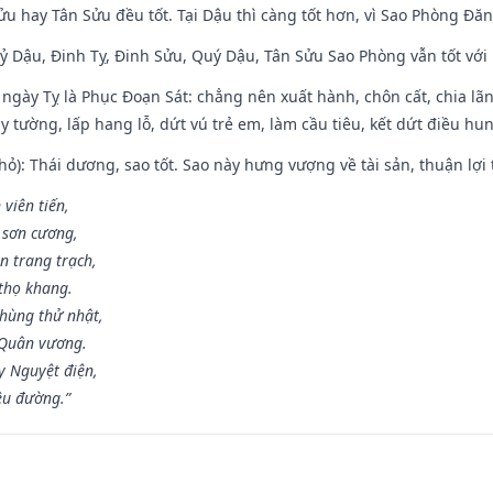
ửu hay Tân Sửu đều tốt. Tại Dậu thì càng tốt hơn, vì Sao Phòng Đăn
Kỷ Dậu, Đinh Tỵ, Đinh Sửu, Quý Dậu, Tân Sửu Sao Phòng vẫn tốt với mọ
ngày Tỵ là Phục Đoạn Sát: chẳng nên xuất hành, chôn cất, chia lãn
 tường, lấp hang lỗ, dứt vú trẻ em, làm cầu tiêu, kết dứt điều hun
ỏ): Thái dương, sao tốt. Sao này hưng vượng về tài sản, thuận lợi 
 viên tiến,
 sơn cương,
n trang trạch,
thọ khang.
hùng thử nhật,
 Quân vương.
y Nguyệt điện,
ều đường.”