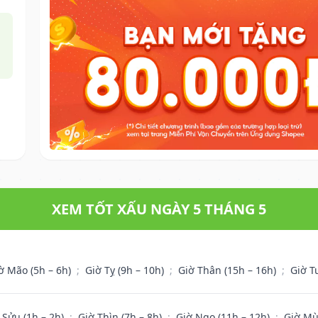
XEM TỐT XẤU NGÀY 5 THÁNG 5
ờ Mão (5h – 6h)
;
Giờ Tỵ (9h – 10h)
;
Giờ Thân (15h – 16h)
;
Giờ T
 Sửu (1h – 2h)
;
Giờ Thìn (7h – 8h)
;
Giờ Ngọ (11h – 12h)
;
Giờ Mù