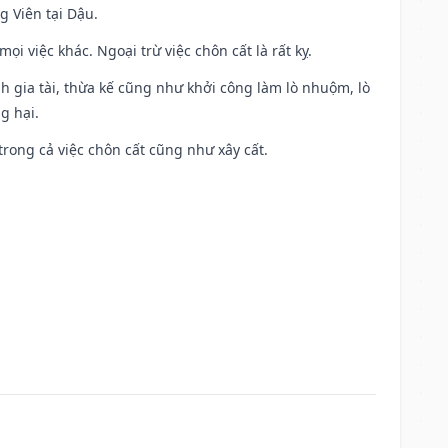
g Viên tại Dậu.
i việc khác. Ngoại trừ việc chôn cất là rất kỵ.
h gia tài, thừa kế cũng như khởi công làm lò nhuộm, lò
g hại.
trong cả việc chôn cất cũng như xây cất.