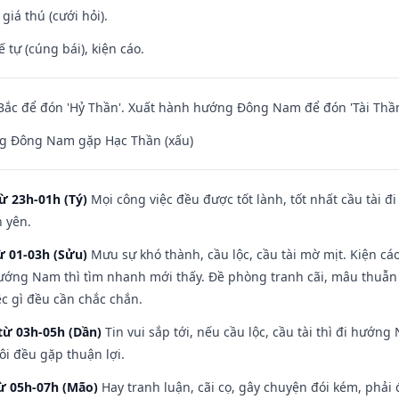
 giá thú (cưới hỏi).
tế tự (cúng bái), kiện cáo.
ắc để đón 'Hỷ Thần'. Xuất hành hướng Đông Nam để đón 'Tài Thần
g Đông Nam gặp Hạc Thần (xấu)
ừ 23h-01h (Tý)
Mọi công việc đều được tốt lành, tốt nhất cầu tài
h yên.
ừ 01-03h (Sửu)
Mưu sự khó thành, cầu lộc, cầu tài mờ mịt. Kiện cáo
hướng Nam thì tìm nhanh mới thấy. Đề phòng tranh cãi, mâu thuẫn
ệc gì đều cần chắc chắn.
từ 03h-05h (Dần)
Tin vui sắp tới, nếu cầu lộc, cầu tài thì đi hướ
ôi đều gặp thuận lợi.
từ 05h-07h (Mão)
Hay tranh luận, cãi cọ, gây chuyện đói kém, phải