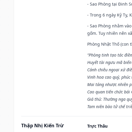
- Sao Phòng tại Đinh S
- Trong 6 ngày Kỷ Tỵ, 
- Sao Phòng nhằm vào 
gốm. Tuy nhiên nên xây
Phòng Nhật Thố (con th
“Phòng tinh tạo tác điền
Huyết tài ngưu mã biến
Cánh chiêu ngoại xứ điề
Vinh hoa cao quý, phúc 
Mai táng nhược nhiên p
Cao quan tiến chức bái
Giá thú: Thường nga qu
Tam niên bào tử chế tri
Thập Nhị Kiến Trừ
Trực Thâu