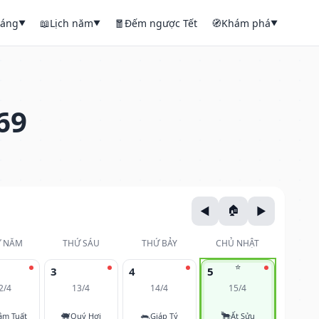
háng
📖
Lịch năm
🧧
Đếm ngược Tết
🧭
Khám phá
▼
▼
▼
69
 NĂM
THỨ SÁU
THỨ BẢY
CHỦ NHẬT
⭐
3
4
5
2/4
13/4
14/4
15/4
🐖
🐀
🐂
âm Tuất
Quý Hợi
Giáp Tý
Ất Sửu