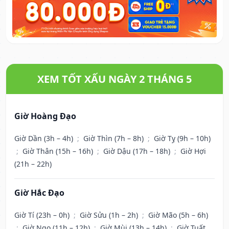
XEM TỐT XẤU NGÀY 2 THÁNG 5
Giờ Hoàng Đạo
Giờ Dần (3h – 4h)
;
Giờ Thìn (7h – 8h)
;
Giờ Tỵ (9h – 10h)
;
Giờ Thân (15h – 16h)
;
Giờ Dậu (17h – 18h)
;
Giờ Hợi
(21h – 22h)
Giờ Hắc Đạo
Giờ Tí (23h – 0h)
;
Giờ Sửu (1h – 2h)
;
Giờ Mão (5h – 6h)
;
Giờ Ngọ (11h – 12h)
;
Giờ Mùi (13h – 14h)
;
Giờ Tuất