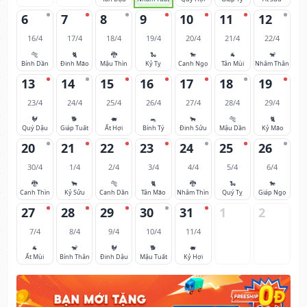
6
7
8
9
10
11
12
16/4
17/4
18/4
19/4
20/4
21/4
22/4
🐅
🐈
🐉
🐍
🐎
🐐
🐒
Bính Dần
Đinh Mão
Mậu Thìn
Kỷ Tỵ
Canh Ngọ
Tân Mùi
Nhâm Thân
13
14
15
16
17
18
19
23/4
24/4
25/4
26/4
27/4
28/4
29/4
🐓
🐕
🐖
🐀
🐂
🐅
🐈
Quý Dậu
Giáp Tuất
Ất Hợi
Bính Tý
Đinh Sửu
Mậu Dần
Kỷ Mão
20
21
22
23
24
25
26
30/4
1/4
2/4
3/4
4/4
5/4
6/4
🐉
🐂
🐅
🐈
🐉
🐍
🐎
Canh Thìn
Kỷ Sửu
Canh Dần
Tân Mão
Nhâm Thìn
Quý Tỵ
Giáp Ngọ
27
28
29
30
31
1
2
7/4
8/4
9/4
10/4
11/4
🐐
🐒
🐓
🐕
🐖
Ất Mùi
Bính Thân
Đinh Dậu
Mậu Tuất
Kỷ Hợi