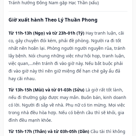
Tránh hướng Đông Nam gặp Hạc Thần (xấu)
Giờ xuất hành Theo Lý Thuần Phong
Từ 11h-13h (Ngọ) và từ 23h-01h (Tý)
Hay tranh luận, cãi
cọ, gây chuyện đói kém, phải đề phòng. Người ra đi tốt
nhất nên hoãn lại. Phòng người người nguyền rủa, tránh
lây bệnh. Nói chung những việc như hội họp, tranh luận,
việc quan,…nên tránh đi vào giờ này. Nếu bắt buộc phải
đi vào giờ này thì nên giữ miệng để hạn ché gây ẩu đả
hay cãi nhau.
Từ 13h-15h (Mùi) và từ 01-03h (Sửu)
Là giờ rất tốt lành,
nếu đi thường gặp được may mắn. Buôn bán, kinh doanh
có lời. Người đi sắp về nhà. Phụ nữ có tin mừng. Mọi việc
trong nhà đều hòa hợp. Nếu có bệnh cầu thì sẽ khỏi, gia
đình đều mạnh khỏe.
Từ 15h-17h (Thân) và từ 03h-05h (Dần)
Cầu tài thì không