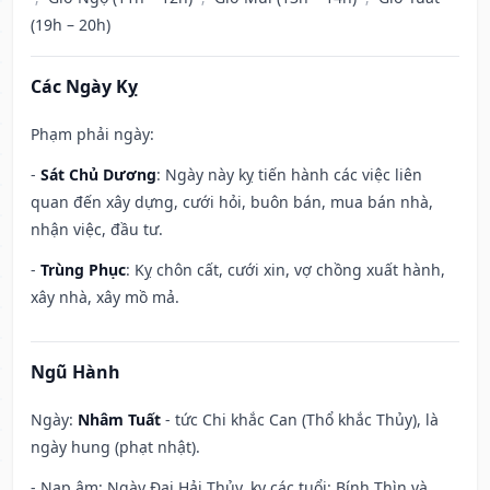
(19h – 20h)
Các Ngày Kỵ
Phạm phải ngày:
-
Sát Chủ Dương
: Ngày này kỵ tiến hành các việc liên
quan đến xây dựng, cưới hỏi, buôn bán, mua bán nhà,
nhận việc, đầu tư.
-
Trùng Phục
: Kỵ chôn cất, cưới xin, vợ chồng xuất hành,
xây nhà, xây mồ mả.
Ngũ Hành
Ngày:
Nhâm Tuất
- tức Chi khắc Can (Thổ khắc Thủy), là
ngày hung (phạt nhật).
- Nạp âm: Ngày Đại Hải Thủy, kỵ các tuổi: Bính Thìn và