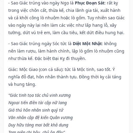
- Sao Giác trúng vào ngày Ngọ là
Phục Đoạn Sát
: rất kỵ
trong việc chôn cất, thừa kế, chia lãnh gia tài, xuất hành
và cả khởi công lò nhuộm hoặc lò gốm. Tuy nhiên sao Giác
vào ngày này lại nên làm các việc như lấp hang lỗ, xây
tường, dứt vú trẻ em, làm cầu tiêu, kết dứt điều hung hại.
- Sao Giác trúng ngày Sóc tức là
Diệt Một Nhật
: không
nên làm rượu, làm hành chính, lập lò gốm lò nhuộm cũng
như thừa kế. Đặc biệt Đại Kỵ đi thuyền.
Giác: Mộc Giao (con cá sấu): tức là Mộc tinh, sao tốt. Ý
nghĩa đỗ đạt, hôn nhân thành tựu. Đồng thời kỵ cải táng
và hung táng.
“Giác tinh tọa tác chủ vinh xương
Ngoại tiến điền tài cập nữ lang
Giá thú hôn nhân sinh quý tử
Văn nhân cập đệ kiến Quân vương
Duy hữu táng mai bất khả dụng
Tam niên chi hậu, chủ ôn đậu”