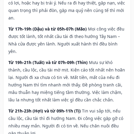
có lợi, hoặc hay bị trái ý. Nếu ra đi hay thiệt, gặp nạn, việc
quan trọng thì phải đòn, gặp ma quỷ nên cúng tế thì mới
an.
Từ 17h-19h (Dậu) và từ 05h-07h (Mão)
Mọi công việc đều
được tốt lành, tốt nhất cầu tài đi theo hướng Tây Nam –
Nhà cửa được yên lành. Người xuất hành thì đều bình
yên.
Từ 19h-21h (Tuất) và từ 07h-09h (Thìn)
Mưu sự khó
thành, cầu lộc, cầu tài mờ mịt. Kiện cáo tốt nhất nên hoãn
lại. Người đi xa chưa có tin về. Mất tiền, mất của nếu đi
hướng Nam thì tìm nhanh mới thấy. Đề phòng tranh cãi,
mâu thuẫn hay miệng tiếng tầm thường. Việc làm chậm,
lâu la nhưng tốt nhất làm việc gì đều cần chắc chắn.
Từ 21h-23h (Hợi) và từ 09h-11h (Tị)
Tin vui sắp tới, nếu
cầu lộc, cầu tài thì đi hướng Nam. Đi công việc gặp gỡ có
nhiều may mắn. Người đi có tin về. Nếu chăn nuôi đều
gặp thuận lợi.