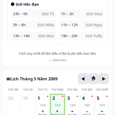
🌑 Giờ Hắc đạo
23h – 0h
(Giờ Tí)
1h – 2h
(Giờ Sửu)
5h – 6h
(Giờ Mão)
11h – 12h
(Giờ Ngọ)
13h – 14h
(Giờ Mùi)
19h – 20h
(Giờ Tuất)
Cách duy nhất để làm điều vĩ đại là yêu điều bạn làm.
— Steve Jobs
Lịch Tháng 5 Năm 2069
THỨ HAI
THỨ BA
THỨ TƯ
THỨ NĂM
THỨ SÁU
THỨ BẢY
CHỦ NHẬT
29
30
1
2
3
4
5
11/4
12/4
13/4
14/4
15/4
🐓
🐕
🐖
🐀
🐂
Tân Dậu
Nhâm Tuất
Quý Hợi
Giáp Tý
Ất Sửu