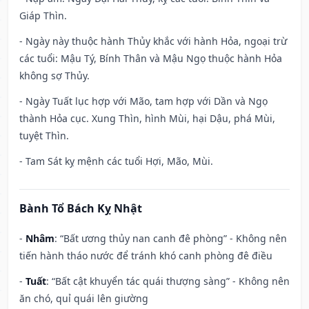
Giáp Thìn.
- Ngày này thuộc hành Thủy khắc với hành Hỏa, ngoại trừ
các tuổi: Mậu Tý, Bính Thân và Mậu Ngọ thuộc hành Hỏa
không sợ Thủy.
- Ngày Tuất lục hợp với Mão, tam hợp với Dần và Ngọ
thành Hỏa cục. Xung Thìn, hình Mùi, hại Dậu, phá Mùi,
tuyệt Thìn.
- Tam Sát kỵ mệnh các tuổi Hợi, Mão, Mùi.
Bành Tổ Bách Kỵ Nhật
-
Nhâm
: “Bất ương thủy nan canh đê phòng” - Không nên
tiến hành tháo nước để tránh khó canh phòng đê điều
-
Tuất
: “Bất cật khuyển tác quái thượng sàng” - Không nên
ăn chó, quỉ quái lên giường