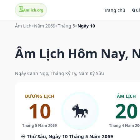
🗓️
Trang chủ
🔄
C
Amlich.org
Âm Lịch
>
Năm 2069
>
Tháng 5
>
Ngày 10
Âm Lịch Hôm Nay, N
Ngày Canh Ngọ, Tháng Kỷ Tỵ, Năm Kỷ Sửu
DƯƠNG LỊCH
ÂM LỊCH
10
20
🐎
Tháng 5 Năm 2069
Tháng 4 Năm 20
☀️ Thứ Sáu, Ngày 10 Tháng 5 Năm 2069