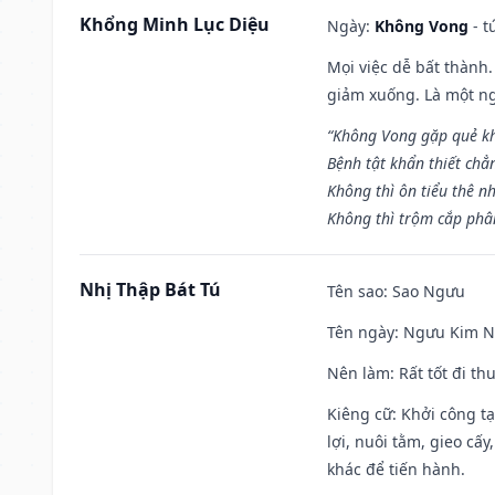
Khổng Minh Lục Diệu
Ngày:
Không Vong
- t
Mọi việc dễ bất thành. 
giảm xuống. Là một ng
“Không Vong gặp quẻ k
Bệnh tật khẩn thiết chẳ
Không thì ôn tiểu thê nh
Không thì trộm cắp phân
Nhị Thập Bát Tú
Tên sao
: Sao Ngưu
Tên ngày
: Ngưu Kim Ng
Nên làm
: Rất tốt đi t
Kiêng cữ
: Khởi công t
lợi, nuôi tằm, gieo cấ
khác để tiến hành.