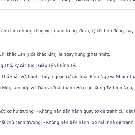
Tránh làm những công việc quan trọng, đi xa, ký kết hợp đồng, hay 
Chi khắc Can (Hỏa khắc Kim), là ngày hung (phạt nhật).
 Thổ, kỵ các tuổi: Giáp Tý và Bính Tý.
 Thổ khắc với hành Thủy, ngoại trừ các tuổi: Bính Ngọ và Nhâm T
i Mùi, tam hợp với Dần và Tuất thành Hỏa cục. Xung Tý, hình Ngọ, 
 chức cơ hư trướng” - Không nên tiến hành quay tơ để tránh cũi dệt
 thất chủ canh trương” - Không nên tiến hành lợp mái nhà để tránh 