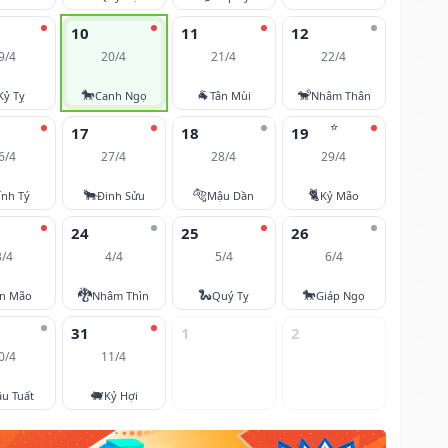
10
11
12
9/4
20/4
21/4
22/4
🐎
🐐
🐒
Kỷ Tỵ
Canh Ngọ
Tân Mùi
Nhâm Thân
⭐
17
18
19
6/4
27/4
28/4
29/4
🐂
🐅
🐈
ính Tý
Đinh Sửu
Mậu Dần
Kỷ Mão
24
25
26
3/4
4/4
5/4
6/4
🐉
🐍
🐎
ân Mão
Nhâm Thìn
Quý Tỵ
Giáp Ngọ
31
1
2
0/4
11/4
🐖
u Tuất
Kỷ Hợi