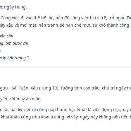
ức ngày Hung.
Công việc đi vào thế bế tắc, tiến độ công việc bị trì trệ, trở ngại. 
ày xấu về mọi mặt, nên tránh để hạn chế mưu sự khó thành công 
hẩn cần
ng làm được chi
i
 ly bất tường.”
ưu - Sái Tuân: Xấu (Hung Tú). Tướng tinh con trâu, chủ trị ngày th
huyền, cắt may áo mão.
ạo tác bất kỳ việc gì cũng gặp hung hại. Nhất là việc dựng trại, xây
y, khai khẩn cũng như khai trương. Vì vậy, ngày này không nên tiến