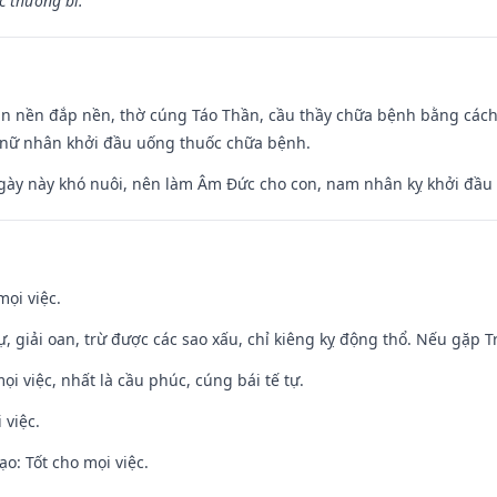
 thương bi.”
an nền đắp nền, thờ cúng Táo Thần, cầu thầy chữa bệnh bằng cách
 nữ nhân khởi đầu uống thuốc chữa bệnh.
gày này khó nuôi, nên làm Âm Đức cho con, nam nhân kỵ khởi đầu
mọi việc.
tự, giải oan, trừ được các sao xấu, chỉ kiêng kỵ động thổ. Nếu gặp Tr
ọi việc, nhất là cầu phúc, cúng bái tế tự.
 việc.
o: Tốt cho mọi việc.