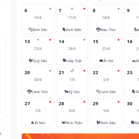
⭐
6
7
8
9
16/4
17/4
18/4
1
🐅
🐈
🐉
🐍
Bính Dần
Đinh Mão
Mậu Thìn
⭐
13
14
15
16
23/4
24/4
25/4
2
🐓
🐕
🐖
🐀
Quý Dậu
Giáp Tuất
Ất Hợi
B
🌙
20
21
22
23
30/4
1/4
2/4
🐉
🐂
🐅
🐈
Canh Thìn
Kỷ Sửu
Canh Dần
T
27
28
29
30
7/4
8/4
9/4
1
🐐
🐒
🐓
🐕
Ất Mùi
Bính Thân
Đinh Dậu
Mậ
i.