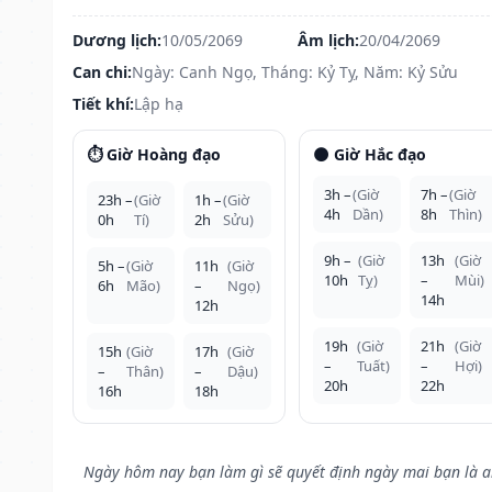
Dương lịch:
10/05/2069
Âm lịch:
20/04/2069
Can chi:
Ngày: Canh Ngọ, Tháng: Kỷ Tỵ, Năm: Kỷ Sửu
Tiết khí:
Lập hạ
⏱️ Giờ Hoàng đạo
🌑 Giờ Hắc đạo
3h –
(Giờ
7h –
(Giờ
23h –
(Giờ
1h –
(Giờ
4h
Dần)
8h
Thìn)
0h
Tí)
2h
Sửu)
9h –
(Giờ
13h
(Giờ
5h –
(Giờ
11h
(Giờ
10h
Tỵ)
–
Mùi)
6h
Mão)
–
Ngọ)
14h
12h
19h
(Giờ
21h
(Giờ
15h
(Giờ
17h
(Giờ
–
Tuất)
–
Hợi)
–
Thân)
–
Dậu)
20h
22h
16h
18h
Ngày hôm nay bạn làm gì sẽ quyết định ngày mai bạn là a