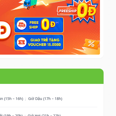
ân (15h – 16h)
;
Giờ Dậu (17h – 18h)
ất (19h – 20h)
;
Giờ Hợi (21h – 22h)