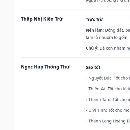
Ngưu trư dương mã diệc
Thập Nhị Kiến Trừ
Trực Trừ
Nên làm
: Động đất, b
làm lò nhuộm lò gốm,
Chú ý
: Đẻ con nhằm n
Ngọc Hạp Thông Thư
Sao tốt
:
- Nguyệt Đức: Tốt cho 
- Thiên Xá: Tốt cho tế 
- Thánh Tâm: Tốt cho m
- U Vi Tinh: Tốt cho mọi
- Thanh Long Hoàng Đạ