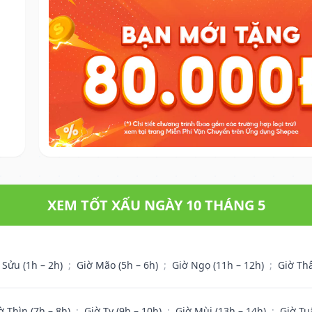
XEM TỐT XẤU NGÀY 10 THÁNG 5
 Sửu (1h – 2h)
;
Giờ Mão (5h – 6h)
;
Giờ Ngọ (11h – 12h)
;
Giờ Th
ờ Thìn (7h – 8h)
;
Giờ Tỵ (9h – 10h)
;
Giờ Mùi (13h – 14h)
;
Giờ Tu