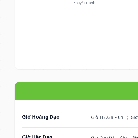
— Khuyết Danh
Giờ Hoàng Đạo
Giờ Tí (23h – 0h)
;
Giờ
Giờ Hắc Đạo
Giờ Dần (3h – 4h)
;
Gi