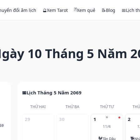
🃏
huyển đổi âm lịch
🔮
Xem Tarot
Xem quẻ
📝
Blog
📅
Lịch t
gày 10 Tháng 5 Năm 2
Lịch Tháng 5 Năm 2069
THỨ HAI
THỨ BA
THỨ TƯ
THỨ
⭐
29
30
1
2
69
11/4
1
🐓
🐕
Tân Dậu
Nh