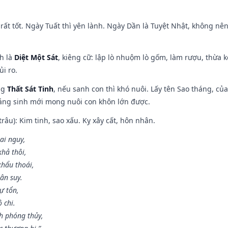
rất tốt. Ngày Tuất thì yên lành. Ngày Dần là Tuyệt Nhật, không nê
ch là
Diệt Một Sát
, kiêng cữ: lập lò nhuộm lò gốm, làm rượu, thừa 
ủi ro.
ng
Thất Sát Tinh
, nếu sanh con thì khó nuôi. Lấy tên Sao tháng, củ
áng sinh mới mong nuôi con khôn lớn được.
âu): Kim tinh, sao xấu. Kỵ xây cất, hôn nhân.
ai nguy,
hả thôi,
khẩu thoái,
ân suy.
ự tổn,
 chi.
h phóng thủy,