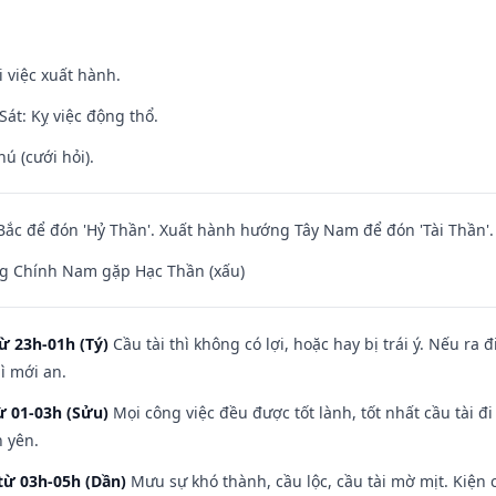
i việc xuất hành.
át: Kỵ việc động thổ.
hú (cưới hỏi).
ắc để đón 'Hỷ Thần'. Xuất hành hướng Tây Nam để đón 'Tài Thần'.
g Chính Nam gặp Hạc Thần (xấu)
ừ 23h-01h (Tý)
Cầu tài thì không có lợi, hoặc hay bị trái ý. Nếu ra 
ì mới an.
ừ 01-03h (Sửu)
Mọi công việc đều được tốt lành, tốt nhất cầu tài
h yên.
từ 03h-05h (Dần)
Mưu sự khó thành, cầu lộc, cầu tài mờ mịt. Kiện c