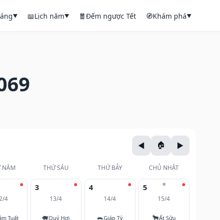
háng
📖
Lịch năm
🧧
Đếm ngược Tết
🧭
Khám phá
▼
▼
▼
069
 NĂM
THỨ SÁU
THỨ BẢY
CHỦ NHẬT
⭐
3
4
5
2/4
13/4
14/4
15/4
🐖
🐀
🐂
âm Tuất
Quý Hợi
Giáp Tý
Ất Sửu