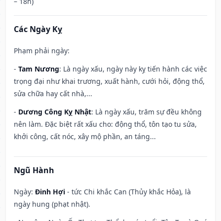
– 18h)
Các Ngày Kỵ
Phạm phải ngày:
-
Tam Nương
: Là ngày xấu, ngày này kỵ tiến hành các việc
trọng đại như khai trương, xuất hành, cưới hỏi, động thổ,
sửa chữa hay cất nhà,...
-
Dương Công Kỵ Nhật
: Là ngày xấu, trăm sự đều không
nên làm. Đặc biệt rất xấu cho: động thổ, tôn tạo tu sửa,
khởi công, cất nóc, xây mộ phần, an táng...
Ngũ Hành
Ngày:
Đinh Hợi
- tức Chi khắc Can (Thủy khắc Hỏa), là
ngày hung (phạt nhật).