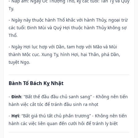
- Nạp âm: Ngày Ốc Thượng Thổ, kỵ các tuổi: Tân Tỵ và Quý
Tỵ.
- Ngày này thuộc hành Thổ khắc với hành Thủy, ngoại trừ
các tuổi: Đinh Mùi và Quý Hợi thuộc hành Thủy không sợ
Thổ.
- Ngày Hợi lục hợp với Dần, tam hợp với Mão và Mùi
thành Mộc cục. Xung Tỵ, hình Hợi, hại Thân, phá Dần,
tuyệt Ngọ.
Bành Tổ Bách Kỵ Nhật
-
Đinh
: “Bất thế đầu đầu chủ sanh sang” - Không nên tiến
hành việc cắt tóc để tránh đầu sinh ra nhọt
-
Hợi
: “Bất giá thú tất chủ phân trương” - Không nên tiến
hành các việc liên quan đến cưới hỏi để tránh ly biệt