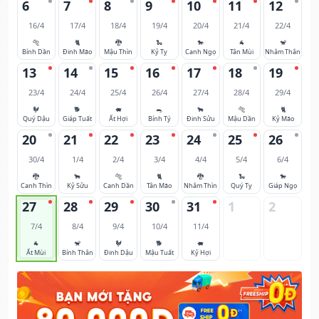
6
7
8
9
10
11
12
16/4
17/4
18/4
19/4
20/4
21/4
22/4
🐅
🐈
🐉
🐍
🐎
🐐
🐒
Bính Dần
Đinh Mão
Mậu Thìn
Kỷ Tỵ
Canh Ngọ
Tân Mùi
Nhâm Thân
13
14
15
16
17
18
19
23/4
24/4
25/4
26/4
27/4
28/4
29/4
🐓
🐕
🐖
🐀
🐂
🐅
🐈
Quý Dậu
Giáp Tuất
Ất Hợi
Bính Tý
Đinh Sửu
Mậu Dần
Kỷ Mão
20
21
22
23
24
25
26
30/4
1/4
2/4
3/4
4/4
5/4
6/4
🐉
🐂
🐅
🐈
🐉
🐍
🐎
Canh Thìn
Kỷ Sửu
Canh Dần
Tân Mão
Nhâm Thìn
Quý Tỵ
Giáp Ngọ
27
28
29
30
31
1
2
7/4
8/4
9/4
10/4
11/4
🐐
🐒
🐓
🐕
🐖
Ất Mùi
Bính Thân
Đinh Dậu
Mậu Tuất
Kỷ Hợi