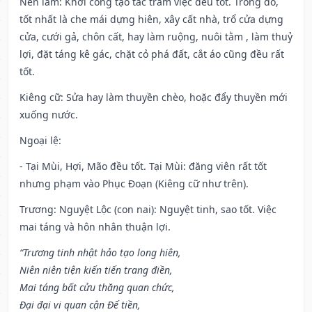
Nên làm
: Khởi công tạo tác trăm việc đều tốt. Trong đó,
tốt nhất là che mái dựng hiên, xây cất nhà, trổ cửa dựng
cửa, cưới gả, chôn cất, hay làm ruộng, nuôi tằm , làm thuỷ
lợi, đặt táng kê gác, chặt cỏ phá đất, cắt áo cũng đều rất
tốt.
Kiêng cữ
: Sửa hay làm thuyền chèo, hoặc đẩy thuyền mới
xuống nước.
Ngoại lệ
:
- Tại Mùi, Hợi, Mão đều tốt. Tại Mùi: đăng viên rất tốt
nhưng phạm vào Phục Đoạn (Kiêng cữ như trên).
Trương: Nguyệt Lộc (con nai): Nguyệt tinh, sao tốt. Việc
mai táng và hôn nhân thuận lợi.
“Trương tinh nhật hảo tạo long hiên,
Niên niên tiện kiến tiến trang điền,
Mai táng bất cửu thăng quan chức,
Đại đại vi quan cận Đế tiền,