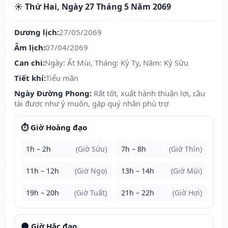
☀️ Thứ Hai, Ngày 27 Tháng 5 Năm 2069
Dương lịch:
27/05/2069
Âm lịch:
07/04/2069
Can chi:
Ngày: Ất Mùi, Tháng: Kỷ Tỵ, Năm: Kỷ Sửu
Tiết khí:
Tiểu mãn
Ngày Đường Phong:
Rất tốt, xuất hành thuận lợi, cầu
tài được như ý muốn, gặp quý nhân phù trợ
⏱️ Giờ Hoàng đạo
1h – 2h
(Giờ Sửu)
7h – 8h
(Giờ Thìn)
11h – 12h
(Giờ Ngọ)
13h – 14h
(Giờ Mùi)
19h – 20h
(Giờ Tuất)
21h – 22h
(Giờ Hợi)
🌑 Giờ Hắc đạo