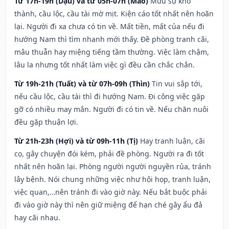
Từ 17h-19h (Dậu) và từ 05h-07h (Mão)
Mưu sự khó
thành, cầu lộc, cầu tài mờ mịt. Kiện cáo tốt nhất nên hoãn
lại. Người đi xa chưa có tin về. Mất tiền, mất của nếu đi
hướng Nam thì tìm nhanh mới thấy. Đề phòng tranh cãi,
mâu thuẫn hay miệng tiếng tầm thường. Việc làm chậm,
lâu la nhưng tốt nhất làm việc gì đều cần chắc chắn.
Từ 19h-21h (Tuất) và từ 07h-09h (Thìn)
Tin vui sắp tới,
nếu cầu lộc, cầu tài thì đi hướng Nam. Đi công việc gặp
gỡ có nhiều may mắn. Người đi có tin về. Nếu chăn nuôi
đều gặp thuận lợi.
Từ 21h-23h (Hợi) và từ 09h-11h (Tị)
Hay tranh luận, cãi
cọ, gây chuyện đói kém, phải đề phòng. Người ra đi tốt
nhất nên hoãn lại. Phòng người người nguyền rủa, tránh
lây bệnh. Nói chung những việc như hội họp, tranh luận,
việc quan,…nên tránh đi vào giờ này. Nếu bắt buộc phải
đi vào giờ này thì nên giữ miệng để hạn ché gây ẩu đả
hay cãi nhau.