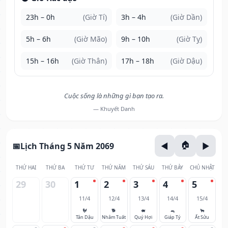
23h – 0h
(Giờ Tí)
3h – 4h
(Giờ Dần)
5h – 6h
(Giờ Mão)
9h – 10h
(Giờ Tỵ)
15h – 16h
(Giờ Thân)
17h – 18h
(Giờ Dậu)
Cuộc sống là những gì bạn tạo ra.
— Khuyết Danh
Lịch Tháng 5 Năm 2069
THỨ HAI
THỨ BA
THỨ TƯ
THỨ NĂM
THỨ SÁU
THỨ BẢY
CHỦ NHẬT
29
30
1
2
3
4
5
11/4
12/4
13/4
14/4
15/4
🐓
🐕
🐖
🐀
🐂
Tân Dậu
Nhâm Tuất
Quý Hợi
Giáp Tý
Ất Sửu