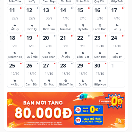
Mậu Thìn
Kỷ Tỵ
Canh Ngọ
Tân Mùi
Nhâm Thân
Quý Dậu
Giáp Tuất
11
12
13
14
15
16
17
28/9
29/9
30/9
1/10
2/10
3/10
4/10
🐖
🐀
🐂
🐅
🐈
🐉
🐍
Ất Hợi
Bính Tý
Đinh Sửu
Mậu Dần
Kỷ Mão
Canh Thìn
Tân Tỵ
18
19
20
21
22
23
24
5/10
6/10
7/10
8/10
9/10
10/10
11/10
🐎
🐐
🐒
🐓
🐕
🐖
🐀
Nhâm Ngọ
Quý Mùi
Giáp Thân
Ất Dậu
Bính Tuất
Đinh Hợi
Mậu Tý
25
26
27
28
29
30
1
12/10
13/10
14/10
15/10
16/10
17/10
🐂
🐅
🐈
🐉
🐍
🐎
Kỷ Sửu
Canh Dần
Tân Mão
Nhâm Thìn
Quý Tỵ
Giáp Ngọ