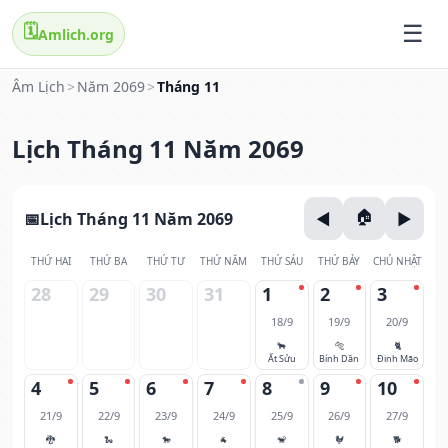
🗓️
Amlich.org
Âm Lịch
>
Năm 2069
>
Tháng 11
Lịch Tháng 11 Năm 2069
Lịch Tháng 11 Năm 2069
THỨ HAI
THỨ BA
THỨ TƯ
THỨ NĂM
THỨ SÁU
THỨ BẢY
CHỦ NHẬT
28
29
30
31
1
2
3
18/9
19/9
20/9
🐂
🐅
🐈
Ất Sửu
Bính Dần
Đinh Mão
4
5
6
7
8
9
10
21/9
22/9
23/9
24/9
25/9
26/9
27/9
🐉
🐍
🐎
🐐
🐒
🐓
🐕