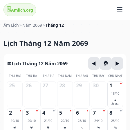
🗓️
Amlich.org
Âm Lịch
>
Năm 2069
>
Tháng 12
Lịch Tháng 12 Năm 2069
Lịch Tháng 12 Năm 2069
THỨ HAI
THỨ BA
THỨ TƯ
THỨ NĂM
THỨ SÁU
THỨ BẢY
CHỦ NHẬT
25
26
27
28
29
30
1
18/10
🐐
Ất Mùi
2
3
4
5
6
7
8
19/10
20/10
21/10
22/10
23/10
24/10
25/10
🐒
🐓
🐕
🐖
🐀
🐂
🐅