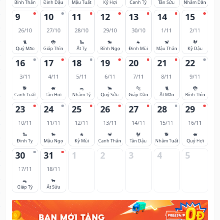
Bính Thân
Đinh Dậu
Mậu Tuất
Kỷ Hợi
Canh Tý
Tân Sửu
Nhâm Dần
9
10
11
12
13
14
15
26/10
27/10
28/10
29/10
30/10
1/11
2/11
🐈
🐉
🐍
🐎
🐐
🐒
🐓
Quý Mão
Giáp Thìn
Ất Tỵ
Bính Ngọ
Đinh Mùi
Mậu Thân
Kỷ Dậu
16
17
18
19
20
21
22
3/11
4/11
5/11
6/11
7/11
8/11
9/11
🐕
🐖
🐀
🐂
🐅
🐈
🐉
Canh Tuất
Tân Hợi
Nhâm Tý
Quý Sửu
Giáp Dần
Ất Mão
Bính Thìn
23
24
25
26
27
28
29
10/11
11/11
12/11
13/11
14/11
15/11
16/11
🐍
🐎
🐐
🐒
🐓
🐕
🐖
Đinh Tỵ
Mậu Ngọ
Kỷ Mùi
Canh Thân
Tân Dậu
Nhâm Tuất
Quý Hợi
30
31
1
2
3
4
5
17/11
18/11
🐀
🐂
Giáp Tý
Ất Sửu