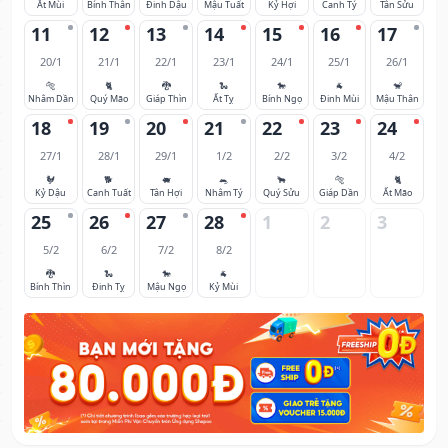
Ất Mùi
Bính Thân
Đinh Dậu
Mậu Tuất
Kỷ Hợi
Canh Tý
Tân Sửu
11
12
13
14
15
16
17
20/1
21/1
22/1
23/1
24/1
25/1
26/1
🐅
🐈
🐉
🐍
🐎
🐐
🐒
Nhâm Dần
Quý Mão
Giáp Thìn
Ất Tỵ
Bính Ngọ
Đinh Mùi
Mậu Thân
18
19
20
21
22
23
24
27/1
28/1
29/1
1/2
2/2
3/2
4/2
🐓
🐕
🐖
🐀
🐂
🐅
🐈
Kỷ Dậu
Canh Tuất
Tân Hợi
Nhâm Tý
Quý Sửu
Giáp Dần
Ất Mão
25
26
27
28
1
2
3
5/2
6/2
7/2
8/2
🐉
🐍
🐎
🐐
Bính Thìn
Đinh Tỵ
Mậu Ngọ
Kỷ Mùi