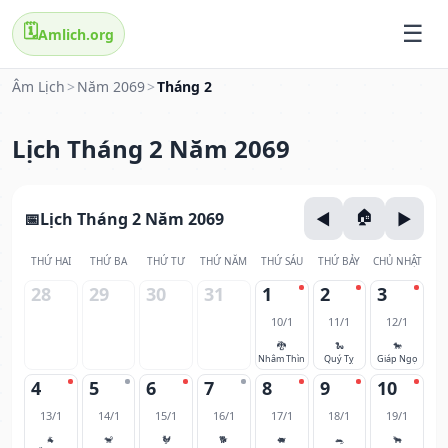
🗓️
Amlich.org
Âm Lịch
>
Năm 2069
>
Tháng 2
Lịch Tháng 2 Năm 2069
Lịch Tháng 2 Năm 2069
THỨ HAI
THỨ BA
THỨ TƯ
THỨ NĂM
THỨ SÁU
THỨ BẢY
CHỦ NHẬT
28
29
30
31
1
2
3
10/1
11/1
12/1
🐉
🐍
🐎
Nhâm Thìn
Quý Tỵ
Giáp Ngọ
4
5
6
7
8
9
10
13/1
14/1
15/1
16/1
17/1
18/1
19/1
🐐
🐒
🐓
🐕
🐖
🐀
🐂