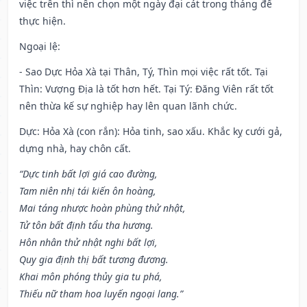
việc trên thì nên chọn một ngày đại cát trong tháng để
thực hiện.
Ngoại lệ
:
- Sao Dực Hỏa Xà tại Thân, Tý, Thìn mọi việc rất tốt. Tại
Thìn: Vượng Địa là tốt hơn hết. Tại Tý: Đăng Viên rất tốt
nên thừa kế sự nghiệp hay lên quan lãnh chức.
Dực: Hỏa Xà (con rắn): Hỏa tinh, sao xấu. Khắc kỵ cưới gả,
dựng nhà, hay chôn cất.
“Dực tinh bất lợi giá cao đường,
Tam niên nhị tái kiến ôn hoàng,
Mai táng nhược hoàn phùng thử nhật,
Tử tôn bất định tẩu tha hương.
Hôn nhân thử nhật nghi bất lợi,
Quy gia định thị bất tương đương.
Khai môn phóng thủy gia tu phá,
Thiếu nữ tham hoa luyến ngoại lang.”