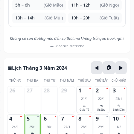
5h – 6h
(Giờ Mão)
11h – 12h
(Giờ Ngọ)
13h – 14h
(Giờ Mùi)
19h – 20h
(Giờ Tuất)
Không có con đường nào đến sự thật mà không trải qua hoài nghi.
— Friedrich Nietzsche
Lịch Tháng 3 Năm 2024
THỨ HAI
THỨ BA
THỨ TƯ
THỨ NĂM
THỨ SÁU
THỨ BẢY
CHỦ NHẬT
26
27
28
29
1
2
3
21/1
22/1
23/1
🐀
🐂
🐅
Giáp Tý
Ất Sửu
Bính Dần
4
5
6
7
8
9
10
24/1
25/1
26/1
27/1
28/1
29/1
1/2
🐈
🐉
🐍
🐎
🐐
🐒
🐓