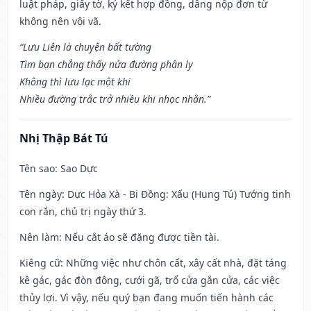
luật pháp, giấy tờ, ký kết hợp đồng, dâng nộp đơn từ
không nên vội vã.
“Lưu Liên là chuyện bất tường
Tìm bạn chẳng thấy nửa đường phân ly
Không thì lưu lạc một khi
Nhiều đường trắc trở nhiều khi nhọc nhằn.”
Nhị Thập Bát Tú
Tên sao
: Sao Dực
Tên ngày
: Dực Hỏa Xà - Bi Đồng: Xấu (Hung Tú) Tướng tinh
con rắn, chủ trị ngày thứ 3.
Nên làm
: Nếu cắt áo sẽ đặng được tiền tài.
Kiêng cữ
: Những việc như chôn cất, xây cất nhà, đặt táng
kê gác, gác đòn đông, cưới gã, trổ cửa gắn cửa, các việc
thủy lợi. Vì vậy, nếu quý bạn đang muốn tiến hành các