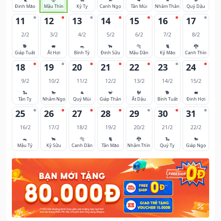
Đinh Mão
Mậu Thìn
Kỷ Tỵ
Canh Ngọ
Tân Mùi
Nhâm Thân
Quý Dậu
11
12
13
14
15
16
17
2/2
3/2
4/2
5/2
6/2
7/2
8/2
🐕
🐖
🐀
🐂
🐅
🐈
🐉
Giáp Tuất
Ất Hợi
Bính Tý
Đinh Sửu
Mậu Dần
Kỷ Mão
Canh Thìn
18
19
20
21
22
23
24
9/2
10/2
11/2
12/2
13/2
14/2
15/2
🐍
🐎
🐐
🐒
🐓
🐕
🐖
Tân Tỵ
Nhâm Ngọ
Quý Mùi
Giáp Thân
Ất Dậu
Bính Tuất
Đinh Hợi
25
26
27
28
29
30
31
16/2
17/2
18/2
19/2
20/2
21/2
22/2
🐀
🐂
🐅
🐈
🐉
🐍
🐎
Mậu Tý
Kỷ Sửu
Canh Dần
Tân Mão
Nhâm Thìn
Quý Tỵ
Giáp Ngọ