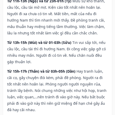
Từ 11h-13h (Ngọ) và từ 23h-01h (Tý)
Mưu sự khó thành,
cầu lộc, cầu tài mờ mịt. Kiện cáo tốt nhất nên hoãn lại.
Người đi xa chưa có tin về. Mất tiền, mất của nếu đi
hướng Nam thì tìm nhanh mới thấy. Đề phòng tranh cãi,
mâu thuẫn hay miệng tiếng tầm thường. Việc làm chậm,
lâu la nhưng tốt nhất làm việc gì đều cần chắc chắn.
Từ 13h-15h (Mùi) và từ 01-03h (Sửu)
Tin vui sắp tới, nếu
cầu lộc, cầu tài thì đi hướng Nam. Đi công việc gặp gỡ có
nhiều may mắn. Người đi có tin về. Nếu chăn nuôi đều
gặp thuận lợi.
Từ 15h-17h (Thân) và từ 03h-05h (Dần)
Hay tranh luận,
cãi cọ, gây chuyện đói kém, phải đề phòng. Người ra đi
tốt nhất nên hoãn lại. Phòng người người nguyền rủa,
tránh lây bệnh. Nói chung những việc như hội họp, tranh
luận, việc quan,…nên tránh đi vào giờ này. Nếu bắt buộc
phải đi vào giờ này thì nên giữ miệng để hạn ché gây ẩu
đả hay cãi nhau.