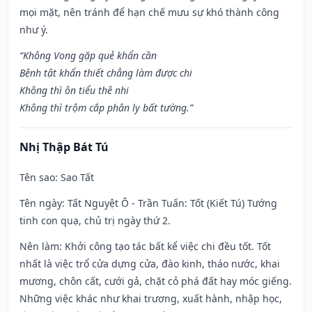
mọi mặt, nên tránh để hạn chế mưu sự khó thành công
như ý.
“Không Vong gặp quẻ khẩn cần
Bệnh tật khẩn thiết chẳng làm được chi
Không thì ôn tiểu thê nhi
Không thì trộm cắp phân ly bất tường.”
Nhị Thập Bát Tú
Tên sao
: Sao Tất
Tên ngày
: Tất Nguyệt Ô - Trần Tuấn: Tốt (Kiết Tú) Tướng
tinh con quạ, chủ trị ngày thứ 2.
Nên làm
: Khởi công tạo tác bất kể việc chi đều tốt. Tốt
nhất là việc trổ cửa dựng cửa, đào kinh, tháo nước, khai
mương, chôn cất, cưới gả, chặt cỏ phá đất hay móc giếng.
Những việc khác như khai trương, xuất hành, nhập học,