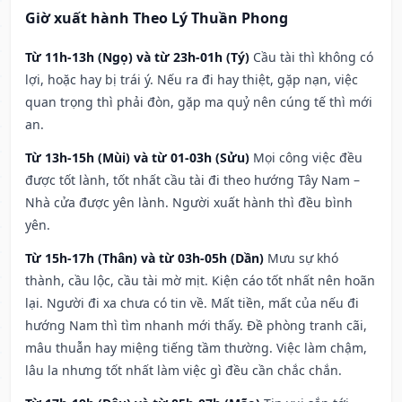
Giờ xuất hành Theo Lý Thuần Phong
Từ 11h-13h (Ngọ) và từ 23h-01h (Tý)
Cầu tài thì không có
lợi, hoặc hay bị trái ý. Nếu ra đi hay thiệt, gặp nạn, việc
quan trọng thì phải đòn, gặp ma quỷ nên cúng tế thì mới
an.
Từ 13h-15h (Mùi) và từ 01-03h (Sửu)
Mọi công việc đều
được tốt lành, tốt nhất cầu tài đi theo hướng Tây Nam –
Nhà cửa được yên lành. Người xuất hành thì đều bình
yên.
Từ 15h-17h (Thân) và từ 03h-05h (Dần)
Mưu sự khó
thành, cầu lộc, cầu tài mờ mịt. Kiện cáo tốt nhất nên hoãn
lại. Người đi xa chưa có tin về. Mất tiền, mất của nếu đi
hướng Nam thì tìm nhanh mới thấy. Đề phòng tranh cãi,
mâu thuẫn hay miệng tiếng tầm thường. Việc làm chậm,
lâu la nhưng tốt nhất làm việc gì đều cần chắc chắn.