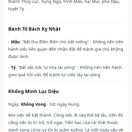
thành Thủy cục. Xung Ngọ, hình Mão, hại Mùi, phá Dậu,
tuyệt Tỵ.
Bành Tổ Bách Kỵ Nhật
-
Mậu
: “Bất thụ điền điền chủ bất tường” - Không nên tiến
hành việc liên quan đến nhận đất để tránh gia chủ không
được lành
-
Tý
: “Bất vấn bốc tự nhạ tai ương” - Không nên tiến hành
gieo quẻ hỏi việc để tránh tự rước lấy tai ương
Khổng Minh Lục Diệu
Ngày:
Không Vong
- tức ngày Hung.
Mọi việc dễ bất thành. Công việc đi vào thế bế tắc, tiến độ
công việc bị trì trệ, trở ngại. Tiền bạc của cải thất thoát,
danh vọng cũng uy tín bị giảm xuống. Là một ngày xấu về