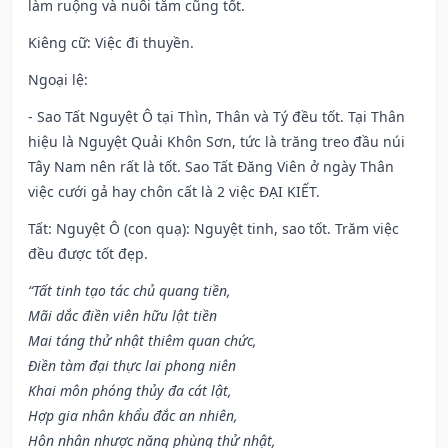
làm ruộng và nuôi tằm cũng tốt.
Kiêng cữ
: Việc đi thuyền.
Ngoại lệ
:
- Sao Tất Nguyệt Ô tại Thìn, Thân và Tý đều tốt. Tại Thân
hiệu là Nguyệt Quải Khôn Sơn, tức là trăng treo đầu núi
Tây Nam nên rất là tốt. Sao Tất Đăng Viên ở ngày Thân
việc cưới gả hay chôn cất là 2 việc ĐẠI KIẾT.
Tất: Nguyệt Ô (con quạ): Nguyệt tinh, sao tốt. Trăm việc
đều được tốt đẹp.
“Tất tinh tạo tác chủ quang tiền,
Mãi dắc điền viên hữu lật tiền
Mai táng thử nhật thiêm quan chức,
Điền tàm đại thực lai phong niên
Khai môn phóng thủy đa cát lật,
Hợp gia nhân khẩu đắc an nhiên,
Hôn nhân nhược năng phùng thử nhật,