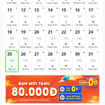
Đinh Mão
Mậu Thìn
Kỷ Tỵ
Canh Ngọ
Tân Mùi
Nhâm Thân
Quý Dậu
11
12
13
14
15
16
17
2/2
3/2
4/2
5/2
6/2
7/2
8/2
🐕
🐖
🐀
🐂
🐅
🐈
🐉
Giáp Tuất
Ất Hợi
Bính Tý
Đinh Sửu
Mậu Dần
Kỷ Mão
Canh Thìn
18
19
20
21
22
23
24
9/2
10/2
11/2
12/2
13/2
14/2
15/2
🐍
🐎
🐐
🐒
🐓
🐕
🐖
Tân Tỵ
Nhâm Ngọ
Quý Mùi
Giáp Thân
Ất Dậu
Bính Tuất
Đinh Hợi
25
26
27
28
29
30
31
16/2
17/2
18/2
19/2
20/2
21/2
22/2
🐀
🐂
🐅
🐈
🐉
🐍
🐎
Mậu Tý
Kỷ Sửu
Canh Dần
Tân Mão
Nhâm Thìn
Quý Tỵ
Giáp Ngọ