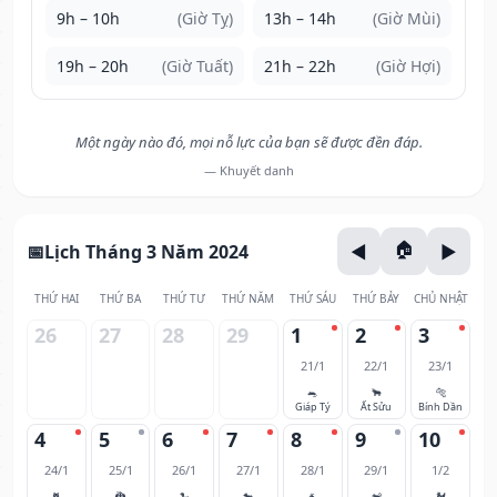
9h – 10h
(Giờ Tỵ)
13h – 14h
(Giờ Mùi)
19h – 20h
(Giờ Tuất)
21h – 22h
(Giờ Hợi)
Một ngày nào đó, mọi nỗ lực của bạn sẽ được đền đáp.
— Khuyết danh
Lịch Tháng 3 Năm 2024
THỨ HAI
THỨ BA
THỨ TƯ
THỨ NĂM
THỨ SÁU
THỨ BẢY
CHỦ NHẬT
26
27
28
29
1
2
3
21/1
22/1
23/1
🐀
🐂
🐅
Giáp Tý
Ất Sửu
Bính Dần
4
5
6
7
8
9
10
24/1
25/1
26/1
27/1
28/1
29/1
1/2
🐈
🐉
🐍
🐎
🐐
🐒
🐓