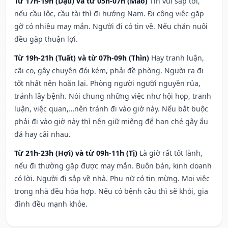
Từ 17h-19h (Dậu) và từ 05h-07h (Mão)
Tin vui sắp tới,
nếu cầu lộc, cầu tài thì đi hướng Nam. Đi công việc gặp
gỡ có nhiều may mắn. Người đi có tin về. Nếu chăn nuôi
đều gặp thuận lợi.
Từ 19h-21h (Tuất) và từ 07h-09h (Thìn)
Hay tranh luận,
cãi cọ, gây chuyện đói kém, phải đề phòng. Người ra đi
tốt nhất nên hoãn lại. Phòng người người nguyền rủa,
tránh lây bệnh. Nói chung những việc như hội họp, tranh
luận, việc quan,…nên tránh đi vào giờ này. Nếu bắt buộc
phải đi vào giờ này thì nên giữ miệng để hạn ché gây ẩu
đả hay cãi nhau.
Từ 21h-23h (Hợi) và từ 09h-11h (Tị)
Là giờ rất tốt lành,
nếu đi thường gặp được may mắn. Buôn bán, kinh doanh
có lời. Người đi sắp về nhà. Phụ nữ có tin mừng. Mọi việc
trong nhà đều hòa hợp. Nếu có bệnh cầu thì sẽ khỏi, gia
đình đều mạnh khỏe.