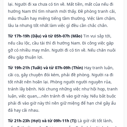
lại. Người đi xa chưa có tin về. Mất tiền, mất của nếu đi
hướng Nam thì tìm nhanh mới thấy. Đề phòng tranh cãi,
mâu thuẫn hay miệng tiếng tầm thường. Việc làm chậm,
lâu la nhưng tốt nhất làm việc gì đều cần chắc chắn.
Từ 17h-19h (Dậu) và từ 05h-07h (Mão)
Tin vui sắp tới,
nếu cầu lộc, cầu tài thì đi hướng Nam. Đi công việc gặp
gỡ có nhiều may mắn. Người đi có tin về. Nếu chăn nuôi
đều gặp thuận lợi.
Từ 19h-21h (Tuất) và từ 07h-09h (Thìn)
Hay tranh luận,
cãi cọ, gây chuyện đói kém, phải đề phòng. Người ra đi
tốt nhất nên hoãn lại. Phòng người người nguyền rủa,
tránh lây bệnh. Nói chung những việc như hội họp, tranh
luận, việc quan,…nên tránh đi vào giờ này. Nếu bắt buộc
phải đi vào giờ này thì nên giữ miệng để hạn ché gây ẩu
đả hay cãi nhau.
Từ 21h-23h (Hợi) và từ 09h-11h (Tị)
Là giờ rất tốt lành,