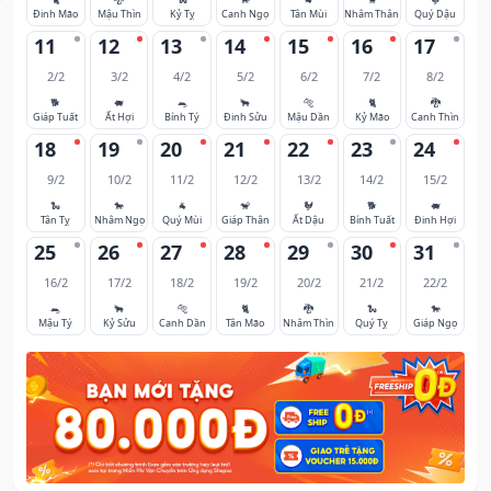
Đinh Mão
Mậu Thìn
Kỷ Tỵ
Canh Ngọ
Tân Mùi
Nhâm Thân
Quý Dậu
11
12
13
14
15
16
17
2/2
3/2
4/2
5/2
6/2
7/2
8/2
🐕
🐖
🐀
🐂
🐅
🐈
🐉
Giáp Tuất
Ất Hợi
Bính Tý
Đinh Sửu
Mậu Dần
Kỷ Mão
Canh Thìn
18
19
20
21
22
23
24
9/2
10/2
11/2
12/2
13/2
14/2
15/2
🐍
🐎
🐐
🐒
🐓
🐕
🐖
Tân Tỵ
Nhâm Ngọ
Quý Mùi
Giáp Thân
Ất Dậu
Bính Tuất
Đinh Hợi
25
26
27
28
29
30
31
16/2
17/2
18/2
19/2
20/2
21/2
22/2
🐀
🐂
🐅
🐈
🐉
🐍
🐎
Mậu Tý
Kỷ Sửu
Canh Dần
Tân Mão
Nhâm Thìn
Quý Tỵ
Giáp Ngọ