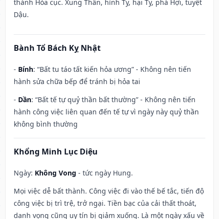
thành Hỏa cục. Xung Thân, hình Tỵ, hại Tỵ, phá Hợi, tuyệt
Dậu.
Bành Tổ Bách Kỵ Nhật
-
Bính
: “Bất tu táo tất kiến hỏa ương” - Không nên tiến
hành sửa chữa bếp để tránh bị hỏa tai
-
Dần
: “Bất tế tự quỷ thần bất thường” - Không nên tiến
hành công việc liên quan đến tế tự vì ngày này quỷ thần
không bình thường
Khổng Minh Lục Diệu
Ngày:
Không Vong
- tức ngày Hung.
Mọi việc dễ bất thành. Công việc đi vào thế bế tắc, tiến độ
công việc bị trì trệ, trở ngại. Tiền bạc của cải thất thoát,
danh vọng cũng uy tín bị giảm xuống. Là một ngày xấu về