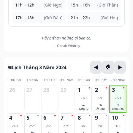
11h – 12h
(Giờ Ngọ)
15h – 16h
(Giờ Thân)
17h – 18h
(Giờ Dậu)
21h – 22h
(Giờ Hợi)
Hãy biết ơn những gì bạn có.
— Oprah Winfrey
Lịch Tháng 3 Năm 2024
THỨ HAI
THỨ BA
THỨ TƯ
THỨ NĂM
THỨ SÁU
THỨ BẢY
CHỦ NHẬT
26
27
28
29
1
2
3
21/1
22/1
23/1
🐀
🐂
🐅
Giáp Tý
Ất Sửu
Bính Dần
4
5
6
7
8
9
10
24/1
25/1
26/1
27/1
28/1
29/1
1/2
🐈
🐉
🐍
🐎
🐐
🐒
🐓