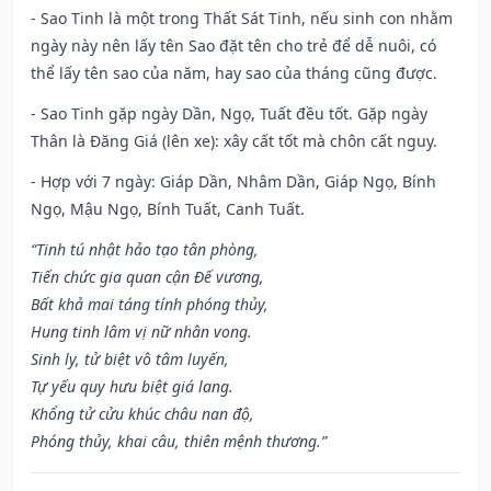
- Sao Tinh là một trong Thất Sát Tinh, nếu sinh con nhằm
ngày này nên lấy tên Sao đặt tên cho trẻ để dễ nuôi, có
thể lấy tên sao của năm, hay sao của tháng cũng được.
- Sao Tinh gặp ngày Dần, Ngọ, Tuất đều tốt. Gặp ngày
Thân là Đăng Giá (lên xe): xây cất tốt mà chôn cất nguy.
- Hợp với 7 ngày: Giáp Dần, Nhâm Dần, Giáp Ngọ, Bính
Ngọ, Mậu Ngọ, Bính Tuất, Canh Tuất.
“Tinh tú nhật hảo tạo tân phòng,
Tiến chức gia quan cận Đế vương,
Bất khả mai táng tính phóng thủy,
Hung tinh lâm vị nữ nhân vong.
Sinh ly, tử biệt vô tâm luyến,
Tự yếu quy hưu biệt giá lang.
Khổng tử cửu khúc châu nan độ,
Phóng thủy, khai câu, thiên mệnh thương.”