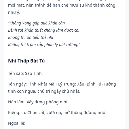
mọi mặt, nên tránh để hạn chế mưu sự khó thành công
như ý.
“Không Vong gặp quẻ khẩn cần
Bệnh tật khẩn thiết chẳng làm được chi
Không thì ôn tiểu thê nhi
Không thì trộm cắp phân ly bất tường.”
Nhị Thập Bát Tú
Tên sao
: Sao Tinh
Tên ngày
: Tinh Nhật Mã - Lý Trung: Xấu (Bình Tú) Tướng
tinh con ngựa, chủ trị ngày chủ nhật.
Nên làm
: Xây dựng phòng mới.
Kiêng cữ
: Chôn cất, cưới gả, mở thông đường nước.
Ngoại lệ
: