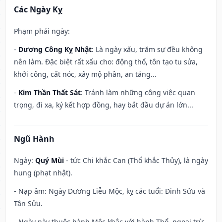
Các Ngày Kỵ
Phạm phải ngày:
-
Dương Công Kỵ Nhật
: Là ngày xấu, trăm sự đều không
nên làm. Đặc biệt rất xấu cho: động thổ, tôn tạo tu sửa,
khởi công, cất nóc, xây mộ phần, an táng...
-
Kim Thần Thất Sát
: Tránh làm những công việc quan
trọng, đi xa, ký kết hợp đồng, hay bắt đầu dự án lớn...
Ngũ Hành
Ngày:
Quý Mùi
- tức Chi khắc Can (Thổ khắc Thủy), là ngày
hung (phạt nhật).
- Nạp âm: Ngày Dương Liễu Mộc, kỵ các tuổi: Đinh Sửu và
Tân Sửu.
- Ngày này thuộc hành Mộc khắc với hành Thổ, ngoại trừ