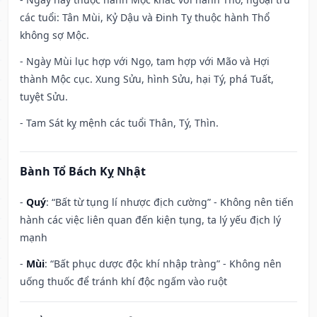
các tuổi: Tân Mùi, Kỷ Dậu và Đinh Tỵ thuộc hành Thổ
không sợ Mộc.
- Ngày Mùi lục hợp với Ngọ, tam hợp với Mão và Hợi
thành Mộc cục. Xung Sửu, hình Sửu, hại Tý, phá Tuất,
tuyệt Sửu.
- Tam Sát kỵ mệnh các tuổi Thân, Tý, Thìn.
Bành Tổ Bách Kỵ Nhật
-
Quý
: “Bất từ tụng lí nhược địch cường” - Không nên tiến
hành các việc liên quan đến kiện tụng, ta lý yếu địch lý
mạnh
-
Mùi
: “Bất phục dược độc khí nhập tràng” - Không nên
uống thuốc để tránh khí độc ngấm vào ruột