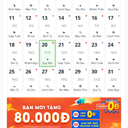
🐈
🐉
🐍
🐎
🐐
🐒
🐓
Đinh Mão
Mậu Thìn
Kỷ Tỵ
Canh Ngọ
Tân Mùi
Nhâm Thân
Quý Dậu
11
12
13
14
15
16
17
2/2
3/2
4/2
5/2
6/2
7/2
8/2
🐕
🐖
🐀
🐂
🐅
🐈
🐉
Giáp Tuất
Ất Hợi
Bính Tý
Đinh Sửu
Mậu Dần
Kỷ Mão
Canh Thìn
18
19
20
21
22
23
24
9/2
10/2
11/2
12/2
13/2
14/2
15/2
🐍
🐎
🐐
🐒
🐓
🐕
🐖
Tân Tỵ
Nhâm Ngọ
Quý Mùi
Giáp Thân
Ất Dậu
Bính Tuất
Đinh Hợi
25
26
27
28
29
30
31
16/2
17/2
18/2
19/2
20/2
21/2
22/2
🐀
🐂
🐅
🐈
🐉
🐍
🐎
Mậu Tý
Kỷ Sửu
Canh Dần
Tân Mão
Nhâm Thìn
Quý Tỵ
Giáp Ngọ