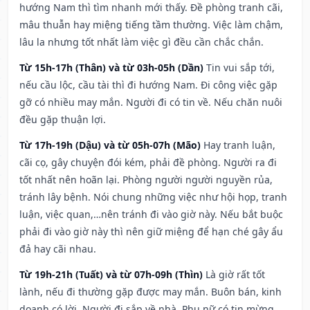
hướng Nam thì tìm nhanh mới thấy. Đề phòng tranh cãi,
mâu thuẫn hay miệng tiếng tầm thường. Việc làm chậm,
lâu la nhưng tốt nhất làm việc gì đều cần chắc chắn.
Từ 15h-17h (Thân) và từ 03h-05h (Dần)
Tin vui sắp tới,
nếu cầu lộc, cầu tài thì đi hướng Nam. Đi công việc gặp
gỡ có nhiều may mắn. Người đi có tin về. Nếu chăn nuôi
đều gặp thuận lợi.
Từ 17h-19h (Dậu) và từ 05h-07h (Mão)
Hay tranh luận,
cãi cọ, gây chuyện đói kém, phải đề phòng. Người ra đi
tốt nhất nên hoãn lại. Phòng người người nguyền rủa,
tránh lây bệnh. Nói chung những việc như hội họp, tranh
luận, việc quan,…nên tránh đi vào giờ này. Nếu bắt buộc
phải đi vào giờ này thì nên giữ miệng để hạn ché gây ẩu
đả hay cãi nhau.
Từ 19h-21h (Tuất) và từ 07h-09h (Thìn)
Là giờ rất tốt
lành, nếu đi thường gặp được may mắn. Buôn bán, kinh
doanh có lời. Người đi sắp về nhà. Phụ nữ có tin mừng.