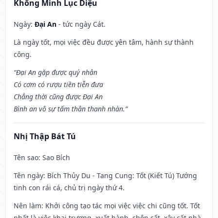
Khổng Minh Lục Diệu
Ngày:
Đại An
- tức ngày Cát.
Là ngày tốt, mọi việc đều được yên tâm, hành sự thành
công.
“Đại An gặp được quý nhân
Có cơm có rượu tiền tiễn đưa
Chẳng thời cũng được Đại An
Bình an vô sự tấm thân thanh nhàn.”
Nhị Thập Bát Tú
Tên sao
: Sao Bích
Tên ngày
: Bích Thủy Du - Tang Cung: Tốt (Kiết Tú) Tướng
tinh con rái cá, chủ trị ngày thứ 4.
Nên làm
: Khởi công tạo tác mọi việc việc chi cũng tốt. Tốt
nhất là việc khai trương, xuất hành, chôn cất, xây cất nhà,