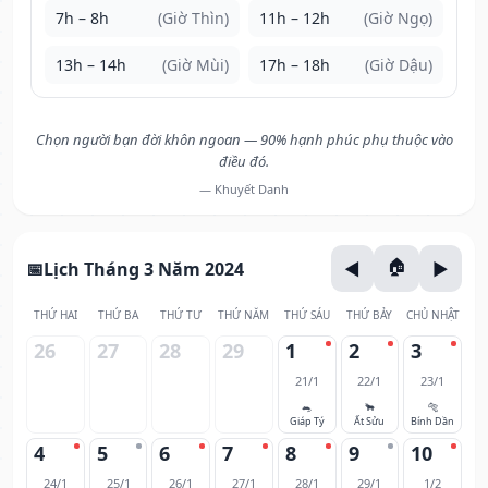
7h – 8h
(Giờ Thìn)
11h – 12h
(Giờ Ngọ)
13h – 14h
(Giờ Mùi)
17h – 18h
(Giờ Dậu)
Chọn người bạn đời khôn ngoan — 90% hạnh phúc phụ thuộc vào
điều đó.
— Khuyết Danh
Lịch Tháng 3 Năm 2024
THỨ HAI
THỨ BA
THỨ TƯ
THỨ NĂM
THỨ SÁU
THỨ BẢY
CHỦ NHẬT
26
27
28
29
1
2
3
21/1
22/1
23/1
🐀
🐂
🐅
Giáp Tý
Ất Sửu
Bính Dần
4
5
6
7
8
9
10
24/1
25/1
26/1
27/1
28/1
29/1
1/2