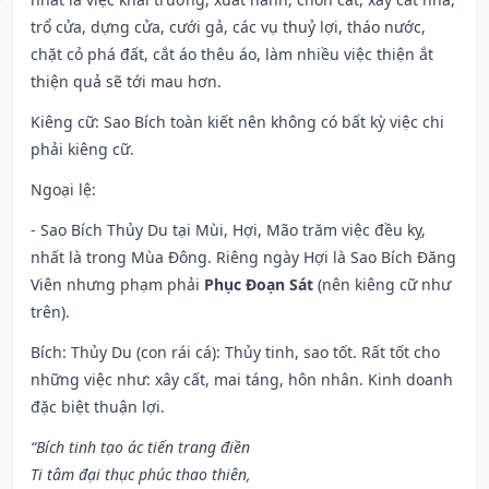
trổ cửa, dựng cửa, cưới gả, các vụ thuỷ lợi, tháo nước,
chặt cỏ phá đất, cắt áo thêu áo, làm nhiều việc thiện ắt
thiện quả sẽ tới mau hơn.
Kiêng cữ
: Sao Bích toàn kiết nên không có bất kỳ việc chi
phải kiêng cữ.
Ngoại lệ
:
- Sao Bích Thủy Du tại Mùi, Hợi, Mão trăm việc đều kỵ,
nhất là trong Mùa Đông. Riêng ngày Hợi là Sao Bích Đăng
Viên nhưng phạm phải
Phục Đoạn Sát
(nên kiêng cữ như
trên).
Bích: Thủy Du (con rái cá): Thủy tinh, sao tốt. Rất tốt cho
những việc như: xây cất, mai táng, hôn nhân. Kinh doanh
đặc biệt thuận lợi.
“Bích tinh tạo ác tiến trang điền
Ti tâm đại thục phúc thao thiên,