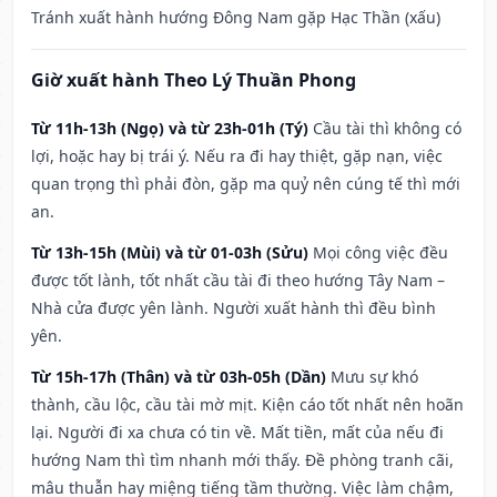
Tránh xuất hành hướng Đông Nam gặp Hạc Thần (xấu)
Giờ xuất hành Theo Lý Thuần Phong
Từ 11h-13h (Ngọ) và từ 23h-01h (Tý)
Cầu tài thì không có
lợi, hoặc hay bị trái ý. Nếu ra đi hay thiệt, gặp nạn, việc
quan trọng thì phải đòn, gặp ma quỷ nên cúng tế thì mới
an.
Từ 13h-15h (Mùi) và từ 01-03h (Sửu)
Mọi công việc đều
được tốt lành, tốt nhất cầu tài đi theo hướng Tây Nam –
Nhà cửa được yên lành. Người xuất hành thì đều bình
yên.
Từ 15h-17h (Thân) và từ 03h-05h (Dần)
Mưu sự khó
thành, cầu lộc, cầu tài mờ mịt. Kiện cáo tốt nhất nên hoãn
lại. Người đi xa chưa có tin về. Mất tiền, mất của nếu đi
hướng Nam thì tìm nhanh mới thấy. Đề phòng tranh cãi,
mâu thuẫn hay miệng tiếng tầm thường. Việc làm chậm,