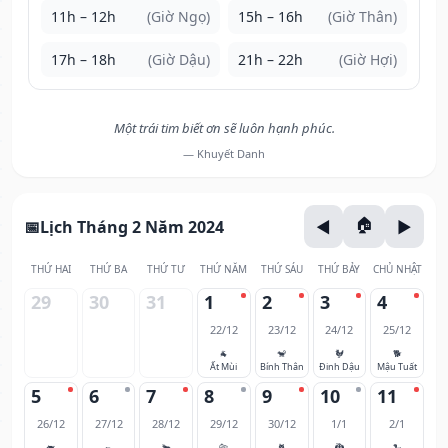
11h – 12h
(Giờ Ngọ)
15h – 16h
(Giờ Thân)
17h – 18h
(Giờ Dậu)
21h – 22h
(Giờ Hợi)
Một trái tim biết ơn sẽ luôn hạnh phúc.
— Khuyết Danh
Lịch Tháng 2 Năm 2024
THỨ HAI
THỨ BA
THỨ TƯ
THỨ NĂM
THỨ SÁU
THỨ BẢY
CHỦ NHẬT
29
30
31
1
2
3
4
22/12
23/12
24/12
25/12
🐐
🐒
🐓
🐕
Ất Mùi
Bính Thân
Đinh Dậu
Mậu Tuất
5
6
7
8
9
10
11
26/12
27/12
28/12
29/12
30/12
1/1
2/1
🐖
🐀
🐂
🐅
🐈
🐉
🐍