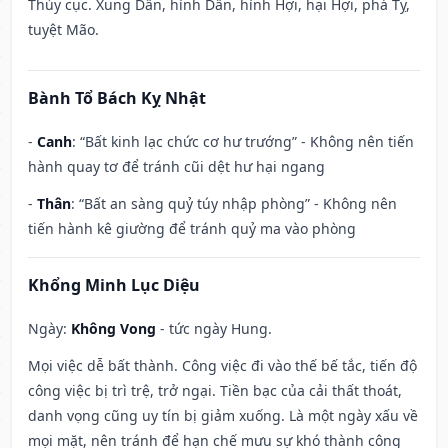
Thủy cục. Xung Dần, hình Dần, hình Hợi, hại Hợi, phá Tỵ,
tuyệt Mão.
Bành Tổ Bách Kỵ Nhật
-
Canh
: “Bất kinh lạc chức cơ hư trướng” - Không nên tiến
hành quay tơ để tránh cũi dệt hư hại ngang
-
Thân
: “Bất an sàng quỷ túy nhập phòng” - Không nên
tiến hành kê giường để tránh quỷ ma vào phòng
Khổng Minh Lục Diệu
Ngày:
Không Vong
- tức ngày Hung.
Mọi việc dễ bất thành. Công việc đi vào thế bế tắc, tiến độ
công việc bị trì trệ, trở ngại. Tiền bạc của cải thất thoát,
danh vọng cũng uy tín bị giảm xuống. Là một ngày xấu về
mọi mặt, nên tránh để hạn chế mưu sự khó thành công