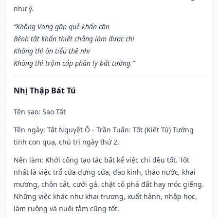
như ý.
“Không Vong gặp quẻ khẩn cần
Bệnh tật khẩn thiết chẳng làm được chi
Không thì ôn tiểu thê nhi
Không thì trộm cắp phân ly bất tường.”
Nhị Thập Bát Tú
Tên sao
: Sao Tất
Tên ngày
: Tất Nguyệt Ô - Trần Tuấn: Tốt (Kiết Tú) Tướng
tinh con quạ, chủ trị ngày thứ 2.
Nên làm
: Khởi công tạo tác bất kể việc chi đều tốt. Tốt
nhất là việc trổ cửa dựng cửa, đào kinh, tháo nước, khai
mương, chôn cất, cưới gả, chặt cỏ phá đất hay móc giếng.
Những việc khác như khai trương, xuất hành, nhập học,
làm ruộng và nuôi tằm cũng tốt.