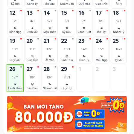
Kỷ Hợi
Canh Tý
Tân Sửu
Nhâm Dần
Quý Mão
Giáp Thìn
Ất Tỵ
12
13
14
15
16
17
18
3/1
4/1
5/1
6/1
7/1
8/1
9/1
🐎
🐐
🐒
🐓
🐕
🐖
🐀
Bính Ngọ
Đinh Mùi
Mậu Thân
Kỷ Dậu
Canh Tuất
Tân Hợi
Nhâm Tý
19
20
21
22
23
24
25
10/1
11/1
12/1
13/1
14/1
15/1
16/1
🐂
🐅
🐈
🐉
🐍
🐎
🐐
Quý Sửu
Giáp Dần
Ất Mão
Bính Thìn
Đinh Tỵ
Mậu Ngọ
Kỷ Mùi
26
27
28
29
1
2
3
17/1
18/1
19/1
20/1
🐒
🐓
🐕
🐖
Canh Thân
Tân Dậu
Nhâm Tuất
Quý Hợi