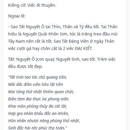
Kiêng cữ
: Việc đi thuyền.
Ngoại lệ
:
- Sao Tất Nguyệt Ô tại Thìn, Thân và Tý đều tốt. Tại Thân
hiệu là Nguyệt Quải Khôn Sơn, tức là trăng treo đầu núi
Tây Nam nên rất là tốt. Sao Tất Đăng Viên ở ngày Thân
việc cưới gả hay chôn cất là 2 việc ĐẠI KIẾT.
Tất: Nguyệt Ô (con quạ): Nguyệt tinh, sao tốt. Trăm việc
đều được tốt đẹp.
“Tất tinh tạo tác chủ quang tiền,
Mãi dắc điền viên hữu lật tiền
Mai táng thử nhật thiêm quan chức,
Điền tàm đại thực lai phong niên
Khai môn phóng thủy đa cát lật,
Hợp gia nhân khẩu đắc an nhiên,
Hôn nhân nhược năng phùng thử nhật,
Sinh đắc hài nhi phúc thọ toàn.”