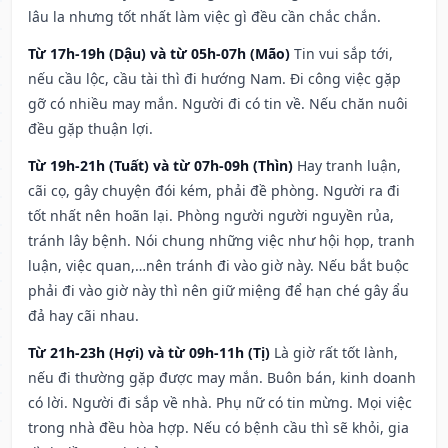
lâu la nhưng tốt nhất làm việc gì đều cần chắc chắn.
Từ 17h-19h (Dậu) và từ 05h-07h (Mão)
Tin vui sắp tới,
nếu cầu lộc, cầu tài thì đi hướng Nam. Đi công việc gặp
gỡ có nhiều may mắn. Người đi có tin về. Nếu chăn nuôi
đều gặp thuận lợi.
Từ 19h-21h (Tuất) và từ 07h-09h (Thìn)
Hay tranh luận,
cãi cọ, gây chuyện đói kém, phải đề phòng. Người ra đi
tốt nhất nên hoãn lại. Phòng người người nguyền rủa,
tránh lây bệnh. Nói chung những việc như hội họp, tranh
luận, việc quan,…nên tránh đi vào giờ này. Nếu bắt buộc
phải đi vào giờ này thì nên giữ miệng để hạn ché gây ẩu
đả hay cãi nhau.
Từ 21h-23h (Hợi) và từ 09h-11h (Tị)
Là giờ rất tốt lành,
nếu đi thường gặp được may mắn. Buôn bán, kinh doanh
có lời. Người đi sắp về nhà. Phụ nữ có tin mừng. Mọi việc
trong nhà đều hòa hợp. Nếu có bệnh cầu thì sẽ khỏi, gia