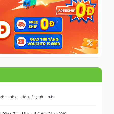
13h – 14h)
;
Giờ Tuất (19h – 20h)
ờ Dậu (17h – 18h)
;
Giờ Hợi (21h – 22h)