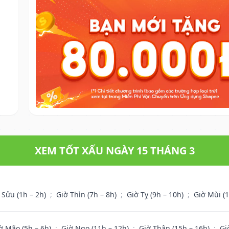
XEM TỐT XẤU NGÀY 15 THÁNG 3
 Sửu (1h – 2h)
;
Giờ Thìn (7h – 8h)
;
Giờ Tỵ (9h – 10h)
;
Giờ Mùi (
ờ Mão (5h – 6h)
;
Giờ Ngọ (11h – 12h)
;
Giờ Thân (15h – 16h)
;
Gi