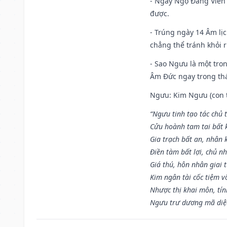
- Ngày Ngọ Đăng Viên 
được.
- Trúng ngày 14 Âm lị
chẳng thể tránh khỏi r
- Sao Ngưu là một tro
Âm Đức ngay trong th
Ngưu: Kim Ngưu (con tr
“Ngưu tinh tạo tác chủ t
Cửu hoành tam tai bất k
Gia trạch bất an, nhân 
Điền tàm bất lợi, chủ nh
Giá thú, hôn nhân giai t
Kim ngân tài cốc tiệm vô
Nhược thị khai môn, tín
Ngưu trư dương mã diệc