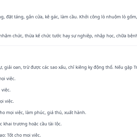
ng, đặt táng, gắn cửa, kê gác, làm cầu. Khởi công lò nhuộm lò gốm,
 nhậm chức, thừa kế chức tước hay sự nghiệp, nhập học, chữa bện
tự, giải oan, trừ được các sao xấu, chỉ kiêng kỵ động thổ. Nếu gặp Tr
ọi việc.
 việc.
i việc.
cho mọi việc, làm phúc, giá thú, xuất hành.
c khai trương hoặc cầu tài lộc.
o: Tốt cho mọi việc.