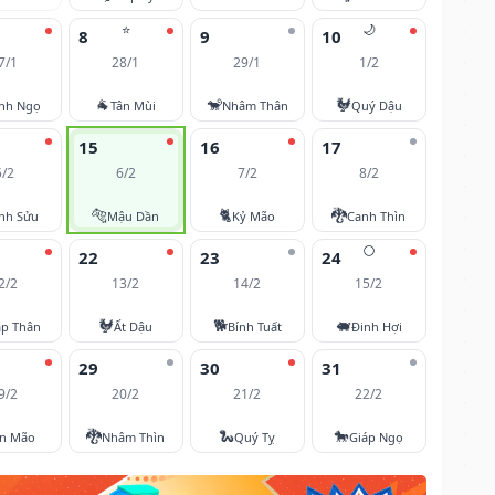
⭐
🌙
8
9
10
7/1
28/1
29/1
1/2
🐐
🐒
🐓
nh Ngọ
Tân Mùi
Nhâm Thân
Quý Dậu
15
16
17
5/2
6/2
7/2
8/2
🐅
🐈
🐉
nh Sửu
Mậu Dần
Kỷ Mão
Canh Thìn
🌕
22
23
24
2/2
13/2
14/2
15/2
🐓
🐕
🐖
áp Thân
Ất Dậu
Bính Tuất
Đinh Hợi
29
30
31
9/2
20/2
21/2
22/2
🐉
🐍
🐎
ân Mão
Nhâm Thìn
Quý Tỵ
Giáp Ngọ