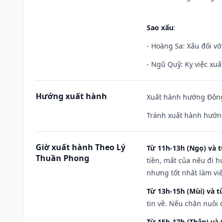
Sao xấu
:
- Hoàng Sa: Xấu đối vớ
- Ngũ Quỹ: Kỵ việc xuấ
Hướng xuất hành
Xuất hành hướng Đông
Tránh xuất hành hướn
Giờ xuất hành Theo Lý
Từ 11h-13h (Ngọ) và t
Thuần Phong
tiền, mất của nếu đi 
nhưng tốt nhất làm vi
Từ 13h-15h (Mùi) và t
tin về. Nếu chăn nuôi 
Từ 15h-17h (Thân) và 