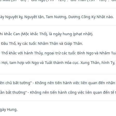
 Nguyệt kỵ, Nguyệt tận, Tam Nương, Dương Công Kỵ Nhật nào.
hi khắc Can (Mộc khắc Thổ), là ngày hung (phạt nhật).
Đầu Thổ, kỵ các tuổi: Nhâm Thân và Giáp Thân.
 Thổ khắc với hành Thủy, ngoại trừ các tuổi: Bính Ngọ và Nhâm T
 Hợi, tam hợp với Ngọ và Tuất thành Hỏa cục. Xung Thân, hình Tỵ, 
điền chủ bất tường” - Không nên tiến hành việc liên quan đến nhậ
 thần bất thường” - Không nên tiến hành công việc liên quan đến t
ngày Hung.