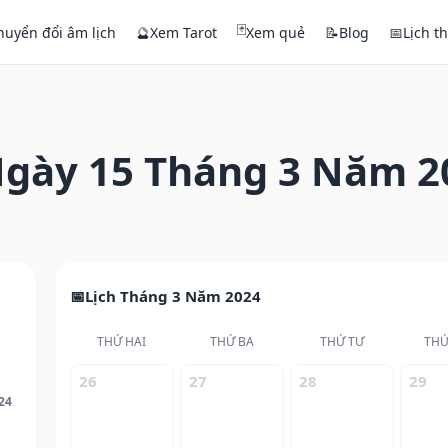
🃏
huyển đổi âm lịch
🔮
Xem Tarot
Xem quẻ
📝
Blog
📅
Lịch t
gày 15 Tháng 3 Năm 2
Lịch Tháng 3 Năm 2024
THỨ HAI
THỨ BA
THỨ TƯ
THỨ
26
27
28
29
24