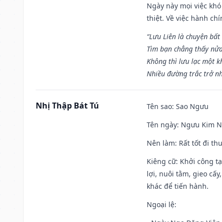
Ngày này mọi việc khó
thiệt. Về việc hành ch
“Lưu Liên là chuyện bất
Tìm bạn chẳng thấy nử
Không thì lưu lạc một k
Nhiều đường trắc trở nh
Nhị Thập Bát Tú
Tên sao
: Sao Ngưu
Tên ngày
: Ngưu Kim Ng
Nên làm
: Rất tốt đi t
Kiêng cữ
: Khởi công t
lợi, nuôi tằm, gieo cấ
khác để tiến hành.
Ngoại lệ
: