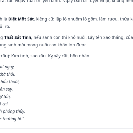
rất tốt. Ngày Tuất thì yên lành. Ngày Dần là Tuyệt Nhật, không nê
ch là
Diệt Một Sát
, kiêng cữ: lập lò nhuộm lò gốm, làm rượu, thừa 
ủi ro.
ng
Thất Sát Tinh
, nếu sanh con thì khó nuôi. Lấy tên Sao tháng, củ
áng sinh mới mong nuôi con khôn lớn được.
âu): Kim tinh, sao xấu. Kỵ xây cất, hôn nhân.
ai nguy,
hả thôi,
khẩu thoái,
ân suy.
ự tổn,
 chi.
h phóng thủy,
 thương bi.”