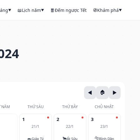
háng
📖
Lịch năm
🧧
Đếm ngược Tết
🧭
Khám phá
▼
▼
▼
024
 NĂM
THỨ SÁU
THỨ BẢY
CHỦ NHẬT
1
2
3
21/1
22/1
23/1
🐀
🐂
🐅
Giáp Tý
Ất Sửu
Bính Dần