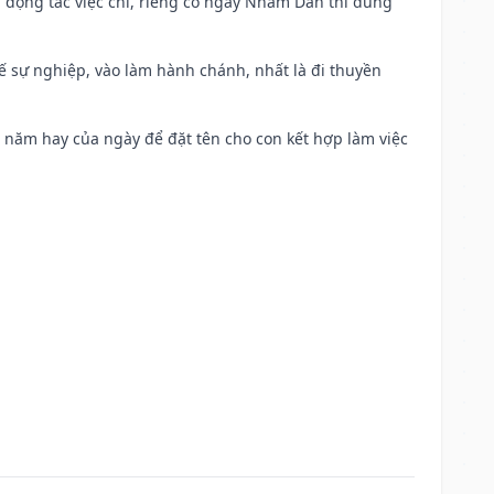
n động tác việc chi, riêng có ngày Nhâm Dần thì dùng
kế sự nghiệp, vào làm hành chánh, nhất là đi thuyền
a năm hay của ngày để đặt tên cho con kết hợp làm việc