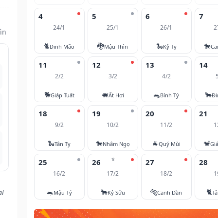
4
5
6
7
24/1
25/1
26/1
2
ìn
🐈
🐉
🐍
🐎
Đinh Mão
Mậu Thìn
Kỷ Tỵ
Ca
11
12
13
14
2/2
3/2
4/2
🐕
🐖
🐀
🐂
Giáp Tuất
Ất Hợi
Bính Tý
Đi
18
19
20
21
9/2
10/2
11/2
1
🐍
🐎
🐐
🐒
Tân Tỵ
Nhâm Ngọ
Quý Mùi
Gi
⭐
25
26
27
28
16/2
17/2
18/2
1
🐀
🐂
🐅
🐈
ại
Mậu Tý
Kỷ Sửu
Canh Dần
T