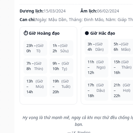
Dương lịch:
15/03/2024
Âm lịch:
06/02/2024
Can chi:
Ngày: Mậu Dần, Tháng: Đinh Mão, Năm: Giáp Th
⏱️ Giờ Hoàng đạo
🌑 Giờ Hắc đạo
3h –
(Giờ
5h –
(Giờ
23h –
(Giờ
1h –
(Giờ
4h
Dần)
6h
Mão)
0h
Tí)
2h
Sửu)
11h
(Giờ
15h
(Giờ
7h –
(Giờ
9h –
(Giờ
–
Ngọ)
–
Thân)
8h
Thìn)
10h
Tỵ)
12h
16h
13h
(Giờ
19h
(Giờ
17h
(Giờ
21h
(Giờ
–
Mùi)
–
Tuất)
–
Dậu)
–
Hợi)
14h
20h
18h
22h
Hy vọng là thứ mạnh mẽ, ngay cả khi mọi thứ đều chống l
bạn.
— J.K. Rowling