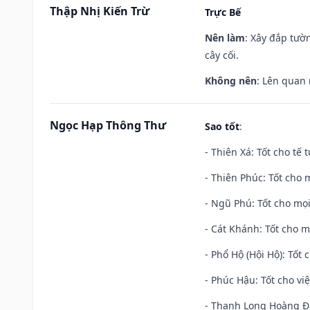
Thập Nhị Kiến Trừ
Trực Bế
Nên làm
: Xây đắp tườ
cây cối.
Không nên
: Lên quan
Ngọc Hạp Thông Thư
Sao tốt
:
- Thiên Xá: Tốt cho tế 
- Thiên Phúc: Tốt cho m
- Ngũ Phú: Tốt cho mọi
- Cát Khánh: Tốt cho mọ
- Phổ Hộ (Hội Hộ): Tốt 
- Phúc Hậu: Tốt cho việ
- Thanh Long Hoàng Đạ