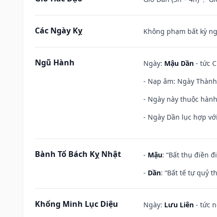
Các Ngày Kỵ
Không phạm bất kỳ ngày
Ngũ Hành
Ngày:
Mậu Dần
- tức C
- Nạp âm: Ngày Thành 
- Ngày này thuộc hành
- Ngày Dần lục hợp với
Bành Tổ Bách Kỵ Nhật
-
Mậu
: “Bất thụ điền 
-
Dần
: “Bất tế tự quỷ
Khổng Minh Lục Diệu
Ngày:
Lưu Liên
- tức 