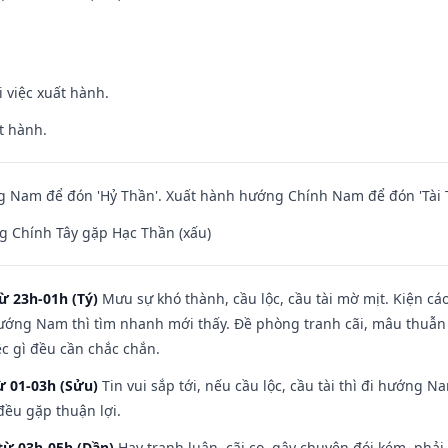
i việc xuất hành.
t hành.
 Nam để đón 'Hỷ Thần'. Xuất hành hướng Chính Nam để đón 'Tài 
g Chính Tây gặp Hạc Thần (xấu)
ừ 23h-01h (Tý)
Mưu sự khó thành, cầu lộc, cầu tài mờ mịt. Kiện cáo
hướng Nam thì tìm nhanh mới thấy. Đề phòng tranh cãi, mâu thuẫn
ệc gì đều cần chắc chắn.
ừ 01-03h (Sửu)
Tin vui sắp tới, nếu cầu lộc, cầu tài thì đi hướng 
đều gặp thuận lợi.
từ 03h-05h (Dần)
Hay tranh luận, cãi cọ, gây chuyện đói kém, phải