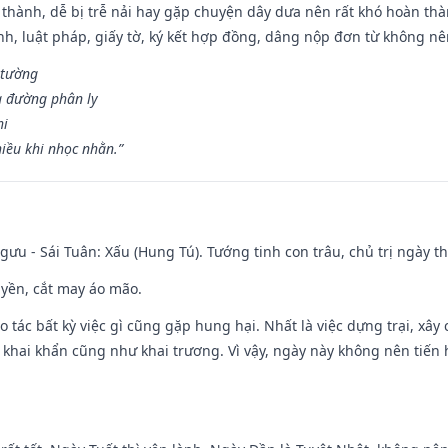
 thành, dễ bị trễ nải hay gặp chuyện dây dưa nên rất khó hoàn th
ính, luật pháp, giấy tờ, ký kết hợp đồng, dâng nộp đơn từ không nên
 tường
a đường phân ly
hi
iều khi nhọc nhằn.”
ưu - Sái Tuân: Xấu (Hung Tú). Tướng tinh con trâu, chủ trị ngày th
huyền, cắt may áo mão.
ạo tác bất kỳ việc gì cũng gặp hung hại. Nhất là việc dựng trại, xây
y, khai khẩn cũng như khai trương. Vì vậy, ngày này không nên tiến