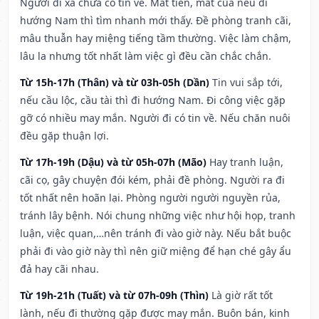
Người đi xa chưa có tin về. Mất tiền, mất của nếu đi
hướng Nam thì tìm nhanh mới thấy. Đề phòng tranh cãi,
mâu thuẫn hay miệng tiếng tầm thường. Việc làm chậm,
lâu la nhưng tốt nhất làm việc gì đều cần chắc chắn.
Từ 15h-17h (Thân) và từ 03h-05h (Dần)
Tin vui sắp tới,
nếu cầu lộc, cầu tài thì đi hướng Nam. Đi công việc gặp
gỡ có nhiều may mắn. Người đi có tin về. Nếu chăn nuôi
đều gặp thuận lợi.
Từ 17h-19h (Dậu) và từ 05h-07h (Mão)
Hay tranh luận,
cãi cọ, gây chuyện đói kém, phải đề phòng. Người ra đi
tốt nhất nên hoãn lại. Phòng người người nguyền rủa,
tránh lây bệnh. Nói chung những việc như hội họp, tranh
luận, việc quan,…nên tránh đi vào giờ này. Nếu bắt buộc
phải đi vào giờ này thì nên giữ miệng để hạn ché gây ẩu
đả hay cãi nhau.
Từ 19h-21h (Tuất) và từ 07h-09h (Thìn)
Là giờ rất tốt
lành, nếu đi thường gặp được may mắn. Buôn bán, kinh