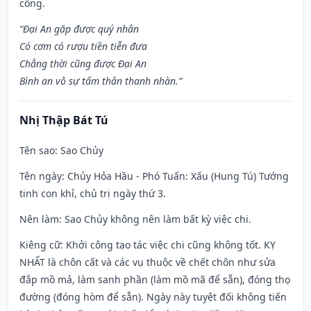
công.
“Đại An gặp được quý nhân
Có cơm có rượu tiền tiễn đưa
Chẳng thời cũng được Đại An
Bình an vô sự tấm thân thanh nhàn.”
Nhị Thập Bát Tú
Tên sao
: Sao Chủy
Tên ngày
: Chủy Hỏa Hầu - Phó Tuấn: Xấu (Hung Tú) Tướng
tinh con khỉ, chủ trị ngày thứ 3.
Nên làm
: Sao Chủy không nên làm bất kỳ việc chi.
Kiêng cữ
: Khởi công tạo tác việc chi cũng không tốt. KỴ
NHẤT là chôn cất và các vụ thuộc về chết chôn như sửa
đắp mồ mả, làm sanh phần (làm mồ mã để sẵn), đóng thọ
đường (đóng hòm để sẵn). Ngày này tuyệt đối không tiến