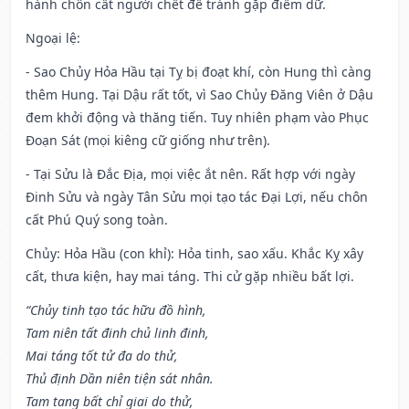
hành chôn cất người chết để tránh gặp điềm dữ.
Ngoại lệ
:
- Sao Chủy Hỏa Hầu tại Tỵ bị đoạt khí, còn Hung thì càng
thêm Hung. Tại Dậu rất tốt, vì Sao Chủy Đăng Viên ở Dậu
đem khởi động và thăng tiến. Tuy nhiên phạm vào Phục
Đoạn Sát (mọi kiêng cữ giống như trên).
- Tại Sửu là Đắc Địa, mọi việc ắt nên. Rất hợp với ngày
Đinh Sửu và ngày Tân Sửu mọi tạo tác Đại Lợi, nếu chôn
cất Phú Quý song toàn.
Chủy: Hỏa Hầu (con khỉ): Hỏa tinh, sao xấu. Khắc Kỵ xây
cất, thưa kiện, hay mai táng. Thi cử gặp nhiều bất lợi.
“Chủy tinh tạo tác hữu đồ hình,
Tam niên tất đinh chủ linh đinh,
Mai táng tốt tử đa do thử,
Thủ định Dần niên tiện sát nhân.
Tam tang bất chỉ giai do thử,