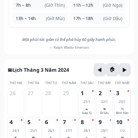
7h – 8h
(Giờ Thìn)
11h – 12h
(Giờ Ngọ)
13h – 14h
(Giờ Mùi)
17h – 18h
(Giờ Dậu)
Một phút tức giận có thể phá hủy 60 giây hạnh phúc.
— Ralph Waldo Emerson
Lịch Tháng 3 Năm 2024
THỨ HAI
THỨ BA
THỨ TƯ
THỨ NĂM
THỨ SÁU
THỨ BẢY
CHỦ NHẬT
26
27
28
29
1
2
3
21/1
22/1
23/1
🐀
🐂
🐅
Giáp Tý
Ất Sửu
Bính Dần
4
5
6
7
8
9
10
24/1
25/1
26/1
27/1
28/1
29/1
1/2
🐈
🐉
🐍
🐎
🐐
🐒
🐓