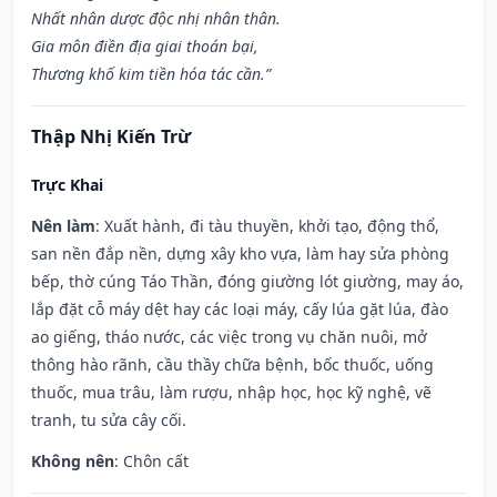
Nhất nhân dược độc nhị nhân thân.
Gia môn điền địa giai thoán bại,
Thương khố kim tiền hóa tác cần.”
Thập Nhị Kiến Trừ
Trực Khai
Nên làm
: Xuất hành, đi tàu thuyền, khởi tạo, động thổ,
san nền đắp nền, dựng xây kho vựa, làm hay sửa phòng
bếp, thờ cúng Táo Thần, đóng giường lót giường, may áo,
lắp đặt cỗ máy dệt hay các loại máy, cấy lúa gặt lúa, đào
ao giếng, tháo nước, các việc trong vụ chăn nuôi, mở
thông hào rãnh, cầu thầy chữa bệnh, bốc thuốc, uống
thuốc, mua trâu, làm rượu, nhập học, học kỹ nghệ, vẽ
tranh, tu sửa cây cối.
Không nên
: Chôn cất