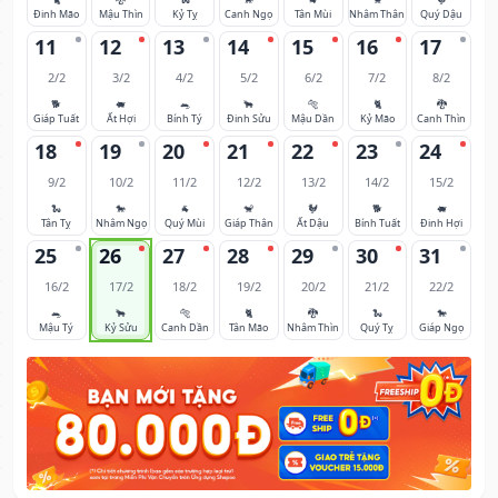
Đinh Mão
Mậu Thìn
Kỷ Tỵ
Canh Ngọ
Tân Mùi
Nhâm Thân
Quý Dậu
11
12
13
14
15
16
17
2/2
3/2
4/2
5/2
6/2
7/2
8/2
🐕
🐖
🐀
🐂
🐅
🐈
🐉
Giáp Tuất
Ất Hợi
Bính Tý
Đinh Sửu
Mậu Dần
Kỷ Mão
Canh Thìn
18
19
20
21
22
23
24
9/2
10/2
11/2
12/2
13/2
14/2
15/2
🐍
🐎
🐐
🐒
🐓
🐕
🐖
Tân Tỵ
Nhâm Ngọ
Quý Mùi
Giáp Thân
Ất Dậu
Bính Tuất
Đinh Hợi
25
26
27
28
29
30
31
16/2
17/2
18/2
19/2
20/2
21/2
22/2
🐀
🐂
🐅
🐈
🐉
🐍
🐎
Mậu Tý
Kỷ Sửu
Canh Dần
Tân Mão
Nhâm Thìn
Quý Tỵ
Giáp Ngọ