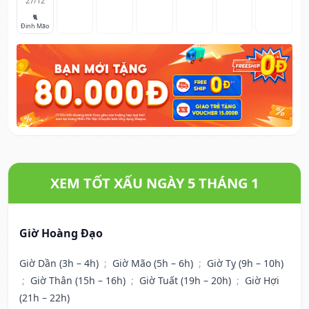
27/12
🐈
Đinh Mão
XEM TỐT XẤU NGÀY 5 THÁNG 1
Giờ Hoàng Đạo
Giờ Dần (3h – 4h)
;
Giờ Mão (5h – 6h)
;
Giờ Tỵ (9h – 10h)
;
Giờ Thân (15h – 16h)
;
Giờ Tuất (19h – 20h)
;
Giờ Hợi
(21h – 22h)