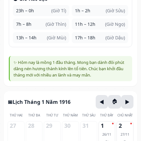
23h – 0h
(Giờ Tí)
1h – 2h
(Giờ Sửu)
7h – 8h
(Giờ Thìn)
11h – 12h
(Giờ Ngọ)
13h – 14h
(Giờ Mùi)
17h – 18h
(Giờ Dậu)
✨ Hôm nay là mồng 1 đầu tháng. Mong bạn dành đôi phút
dâng nén hương thành kính lên tổ tiên. Chúc bạn khởi đầu
tháng mới với nhiều an lành và may mắn.
Lịch Tháng 1 Năm 1916
THỨ HAI
THỨ BA
THỨ TƯ
THỨ NĂM
THỨ SÁU
THỨ BẢY
CHỦ NHẬT
27
28
29
30
31
1
2
26/11
27/11