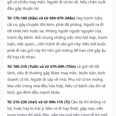
gỡ có nhiều may mắn. Người đi có tin về. Nếu chăn nuôi
đều gặp thuận lợi.
Từ 17h-19h (Dậu) và từ 05h-07h (Mão)
Hay tranh luận,
cãi cọ, gây chuyện đói kém, phải đề phòng. Người ra đi
tốt nhất nên hoãn lại. Phòng người người nguyền rủa,
tránh lây bệnh. Nói chung những việc như hội họp, tranh
luận, việc quan,…nên tránh đi vào giờ này. Nếu bắt buộc
phải đi vào giờ này thì nên giữ miệng để hạn ché gây ẩu
đả hay cãi nhau.
Từ 19h-21h (Tuất) và từ 07h-09h (Thìn)
Là giờ rất tốt
lành, nếu đi thường gặp được may mắn. Buôn bán, kinh
doanh có lời. Người đi sắp về nhà. Phụ nữ có tin mừng.
Mọi việc trong nhà đều hòa hợp. Nếu có bệnh cầu thì sẽ
khỏi, gia đình đều mạnh khỏe.
Từ 21h-23h (Hợi) và từ 09h-11h (Tị)
Cầu tài thì không có
lợi, hoặc hay bị trái ý. Nếu ra đi hay thiệt, gặp nạn, việc
quan trọng thì phải đòn, gặp ma quỷ nên cúng tế thì mới