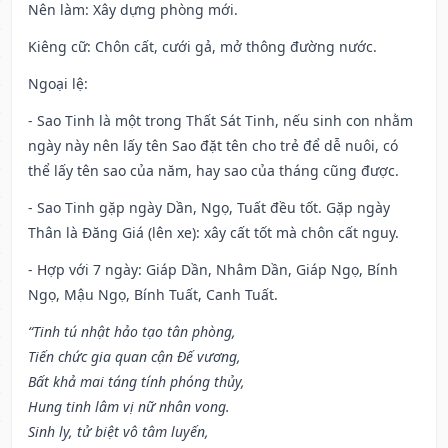
Nên làm
: Xây dựng phòng mới.
Kiêng cữ
: Chôn cất, cưới gả, mở thông đường nước.
Ngoại lệ
:
- Sao Tinh là một trong Thất Sát Tinh, nếu sinh con nhằm
ngày này nên lấy tên Sao đặt tên cho trẻ để dễ nuôi, có
thể lấy tên sao của năm, hay sao của tháng cũng được.
- Sao Tinh gặp ngày Dần, Ngọ, Tuất đều tốt. Gặp ngày
Thân là Đăng Giá (lên xe): xây cất tốt mà chôn cất nguy.
- Hợp với 7 ngày: Giáp Dần, Nhâm Dần, Giáp Ngọ, Bính
Ngọ, Mậu Ngọ, Bính Tuất, Canh Tuất.
“Tinh tú nhật hảo tạo tân phòng,
Tiến chức gia quan cận Đế vương,
Bất khả mai táng tính phóng thủy,
Hung tinh lâm vị nữ nhân vong.
Sinh ly, tử biệt vô tâm luyến,