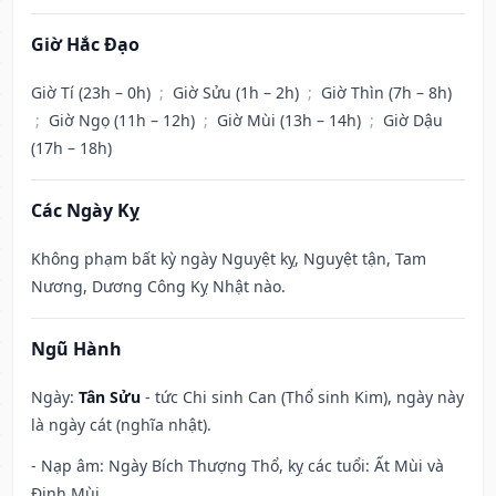
Giờ Hắc Đạo
Giờ Tí (23h – 0h)
;
Giờ Sửu (1h – 2h)
;
Giờ Thìn (7h – 8h)
;
Giờ Ngọ (11h – 12h)
;
Giờ Mùi (13h – 14h)
;
Giờ Dậu
(17h – 18h)
Các Ngày Kỵ
Không phạm bất kỳ ngày Nguyệt kỵ, Nguyệt tận, Tam
Nương, Dương Công Kỵ Nhật nào.
Ngũ Hành
Ngày:
Tân Sửu
- tức Chi sinh Can (Thổ sinh Kim), ngày này
là ngày cát (nghĩa nhật).
- Nạp âm: Ngày Bích Thượng Thổ, kỵ các tuổi: Ất Mùi và
Đinh Mùi.