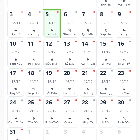
🐓
🐕
Đinh Dậu
Mậu Tuất
3
4
5
6
7
8
9
28/11
29/11
1/12
2/12
3/12
4/12
5/12
🐖
🐀
🐂
🐅
🐈
🐉
🐍
Kỷ Hợi
Canh Tý
Tân Sửu
Nhâm Dần
Quý Mão
Giáp Thìn
Ất Tỵ
10
11
12
13
14
15
16
6/12
7/12
8/12
9/12
10/12
11/12
12/12
🐎
🐐
🐒
🐓
🐕
🐖
🐀
Bính Ngọ
Đinh Mùi
Mậu Thân
Kỷ Dậu
Canh Tuất
Tân Hợi
Nhâm Tý
17
18
19
20
21
22
23
13/12
14/12
15/12
16/12
17/12
18/12
19/12
🐂
🐅
🐈
🐉
🐍
🐎
🐐
Quý Sửu
Giáp Dần
Ất Mão
Bính Thìn
Đinh Tỵ
Mậu Ngọ
Kỷ Mùi
24
25
26
27
28
29
30
20/12
21/12
22/12
23/12
24/12
25/12
26/12
🐒
🐓
🐕
🐖
🐀
🐂
🐅
Canh Thân
Tân Dậu
Nhâm Tuất
Quý Hợi
Giáp Tý
Ất Sửu
Bính Dần
31
1
2
3
4
5
6