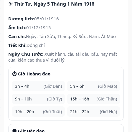
☀️ Thứ Tư, Ngày 5 Tháng 1 Năm 1916
Dương lịch:
05/01/1916
Âm lịch:
01/12/1915
Can chi:
Ngày: Tân Sửu, Tháng: Kỷ Sửu, Năm: Ất Mão
Tiết khí:
Đông chí
Ngày Chu Tước:
Xuất hành, cầu tài đều xấu, hay mất
của, kiện cáo thua vì đuối lý
⏱️ Giờ Hoàng đạo
3h – 4h
(Giờ Dần)
5h – 6h
(Giờ Mão)
9h – 10h
(Giờ Tỵ)
15h – 16h
(Giờ Thân)
19h – 20h
(Giờ Tuất)
21h – 22h
(Giờ Hợi)
🌑 Giờ Hắc đạo