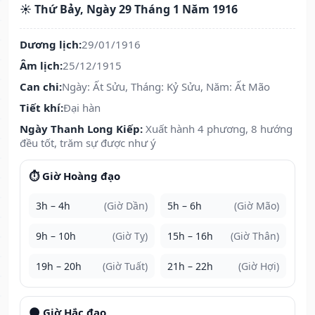
☀️ Thứ Bảy, Ngày 29 Tháng 1 Năm 1916
Dương lịch:
29/01/1916
Âm lịch:
25/12/1915
Can chi:
Ngày: Ất Sửu, Tháng: Kỷ Sửu, Năm: Ất Mão
Tiết khí:
Đại hàn
Ngày Thanh Long Kiếp:
Xuất hành 4 phương, 8 hướng
đều tốt, trăm sự được như ý
⏱️ Giờ Hoàng đạo
3h – 4h
(Giờ Dần)
5h – 6h
(Giờ Mão)
9h – 10h
(Giờ Tỵ)
15h – 16h
(Giờ Thân)
19h – 20h
(Giờ Tuất)
21h – 22h
(Giờ Hợi)
🌑 Giờ Hắc đạo