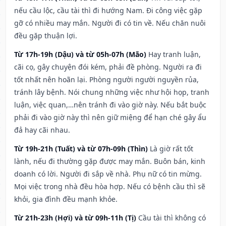
nếu cầu lộc, cầu tài thì đi hướng Nam. Đi công việc gặp
gỡ có nhiều may mắn. Người đi có tin về. Nếu chăn nuôi
đều gặp thuận lợi.
Từ 17h-19h (Dậu) và từ 05h-07h (Mão)
Hay tranh luận,
cãi cọ, gây chuyện đói kém, phải đề phòng. Người ra đi
tốt nhất nên hoãn lại. Phòng người người nguyền rủa,
tránh lây bệnh. Nói chung những việc như hội họp, tranh
luận, việc quan,…nên tránh đi vào giờ này. Nếu bắt buộc
phải đi vào giờ này thì nên giữ miệng để hạn ché gây ẩu
đả hay cãi nhau.
Từ 19h-21h (Tuất) và từ 07h-09h (Thìn)
Là giờ rất tốt
lành, nếu đi thường gặp được may mắn. Buôn bán, kinh
doanh có lời. Người đi sắp về nhà. Phụ nữ có tin mừng.
Mọi việc trong nhà đều hòa hợp. Nếu có bệnh cầu thì sẽ
khỏi, gia đình đều mạnh khỏe.
Từ 21h-23h (Hợi) và từ 09h-11h (Tị)
Cầu tài thì không có