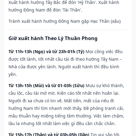
Xuất hành hướng Tây Bắc để đón 'Hỷ Thần'. Xuất hành
hướng Đông Nam để đón 'Tài Thần'.
Tránh xuất hành hướng Đông Nam gặp Hạc Thần (xấu)
Giờ xuất hành Theo Lý Thuần Phong
Từ 11h-13h (Ngọ) và từ 23h-01h (Tý)
Mọi công việc đều
được tốt lành, tốt nhất cầu tài đi theo hướng Tây Nam –
Nhà cửa được yên lành. Người xuất hành thì đều bình
yên.
Từ 13h-15h (Mùi) và từ 01-03h (Sửu)
Mưu sự khó thành,
cầu lộc, cầu tài mờ mịt. Kiện cáo tốt nhất nên hoãn lại.
Người đi xa chưa có tin về. Mất tiền, mất của nếu đi
hướng Nam thì tìm nhanh mới thấy. Đề phòng tranh cãi,
mâu thuẫn hay miệng tiếng tầm thường. Việc làm chậm,
lâu la nhưng tốt nhất làm việc gì đều cần chắc chắn.
Từ 15h-17h (Thân) và từ 03h-05h (Dần)
Tin vui sắp tới,