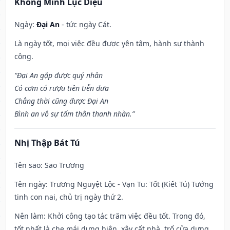
Khổng Minh Lục Diệu
Ngày:
Đại An
- tức ngày Cát.
Là ngày tốt, mọi việc đều được yên tâm, hành sự thành
công.
“Đại An gặp được quý nhân
Có cơm có rượu tiền tiễn đưa
Chẳng thời cũng được Đại An
Bình an vô sự tấm thân thanh nhàn.”
Nhị Thập Bát Tú
Tên sao
: Sao Trương
Tên ngày
: Trương Nguyệt Lộc - Vạn Tu: Tốt (Kiết Tú) Tướng
tinh con nai, chủ trị ngày thứ 2.
Nên làm
: Khởi công tạo tác trăm việc đều tốt. Trong đó,
tốt nhất là che mái dựng hiên, xây cất nhà, trổ cửa dựng