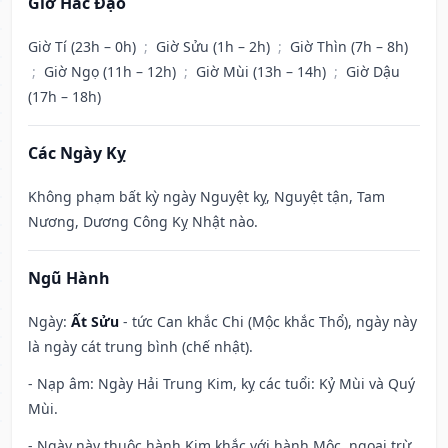
Giờ Hắc Đạo
Giờ Tí (23h – 0h)
;
Giờ Sửu (1h – 2h)
;
Giờ Thìn (7h – 8h)
;
Giờ Ngọ (11h – 12h)
;
Giờ Mùi (13h – 14h)
;
Giờ Dậu
(17h – 18h)
Các Ngày Kỵ
Không phạm bất kỳ ngày Nguyệt kỵ, Nguyệt tận, Tam
Nương, Dương Công Kỵ Nhật nào.
Ngũ Hành
Ngày:
Ất Sửu
- tức Can khắc Chi (Mộc khắc Thổ), ngày này
là ngày cát trung bình (chế nhật).
- Nạp âm: Ngày Hải Trung Kim, kỵ các tuổi: Kỷ Mùi và Quý
Mùi.
- Ngày này thuộc hành Kim khắc với hành Mộc, ngoại trừ