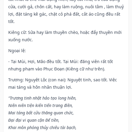
cửa, cưới gả, chôn cất, hay làm ruộng, nuôi tằm , làm thuỷ
lợi, đặt táng kê gác, chặt cỏ phá đất, cắt áo cũng đều rất
tốt.
Kiêng cữ
: Sửa hay làm thuyền chèo, hoặc đẩy thuyền mới
xuống nước.
Ngoại lệ
:
- Tại Mùi, Hợi, Mão đều tốt. Tại Mùi: đăng viên rất tốt
nhưng phạm vào Phục Đoạn (Kiêng cữ như trên).
Trương: Nguyệt Lộc (con nai): Nguyệt tinh, sao tốt. Việc
mai táng và hôn nhân thuận lợi.
“Trương tinh nhật hảo tạo long hiên,
Niên niên tiện kiến tiến trang điền,
Mai táng bất cửu thăng quan chức,
Đại đại vi quan cận Đế tiền,
Khai môn phóng thủy chiêu tài bạch,