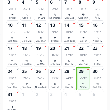
3
4
5
6
7
8
9
28/11
29/11
1/12
2/12
3/12
4/12
5/12
🐖
🐀
🐂
🐅
🐈
🐉
🐍
Kỷ Hợi
Canh Tý
Tân Sửu
Nhâm Dần
Quý Mão
Giáp Thìn
Ất Tỵ
10
11
12
13
14
15
16
6/12
7/12
8/12
9/12
10/12
11/12
12/12
🐎
🐐
🐒
🐓
🐕
🐖
🐀
Bính Ngọ
Đinh Mùi
Mậu Thân
Kỷ Dậu
Canh Tuất
Tân Hợi
Nhâm Tý
17
18
19
20
21
22
23
13/12
14/12
15/12
16/12
17/12
18/12
19/12
🐂
🐅
🐈
🐉
🐍
🐎
🐐
Quý Sửu
Giáp Dần
Ất Mão
Bính Thìn
Đinh Tỵ
Mậu Ngọ
Kỷ Mùi
24
25
26
27
28
29
30
20/12
21/12
22/12
23/12
24/12
25/12
26/12
🐒
🐓
🐕
🐖
🐀
🐂
🐅
Canh Thân
Tân Dậu
Nhâm Tuất
Quý Hợi
Giáp Tý
Ất Sửu
Bính Dần
31
1
2
3
4
5
6
27/12
🐈