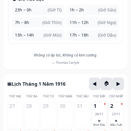
23h – 0h
(Giờ Tí)
1h – 2h
(Giờ Sửu)
7h – 8h
(Giờ Thìn)
11h – 12h
(Giờ Ngọ)
13h – 14h
(Giờ Mùi)
17h – 18h
(Giờ Dậu)
Không có áp lực, không có kim cương.
— Thomas Carlyle
Lịch Tháng 1 Năm 1916
THỨ HAI
THỨ BA
THỨ TƯ
THỨ NĂM
THỨ SÁU
THỨ BẢY
CHỦ NHẬT
27
28
29
30
31
1
2
26/11
27/11
🐓
🐕
Đinh Dậu
Mậu Tuất